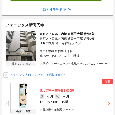
残り4件を表示
フェニックス新高円寺
東京メトロ丸ノ内線 東高円寺駅 徒歩5分
東京メトロ丸ノ内線 新高円寺駅 徒歩6分
ＪＲ中央線 高円寺駅 徒歩15分
東京都杉並区梅里１丁目
築29年
鉄筋(SRC)
10階建
賃貸マンション
駅近
オートロック
宅配ボックス
エレベーター
チェックを入れてまとめてお問い合わせ
8.3
万円
管理費
8,000円
1ヶ月
1ヶ月
敷
礼
1K
19.51m
2
10階
最上階
角部屋
南向き
画像：30枚