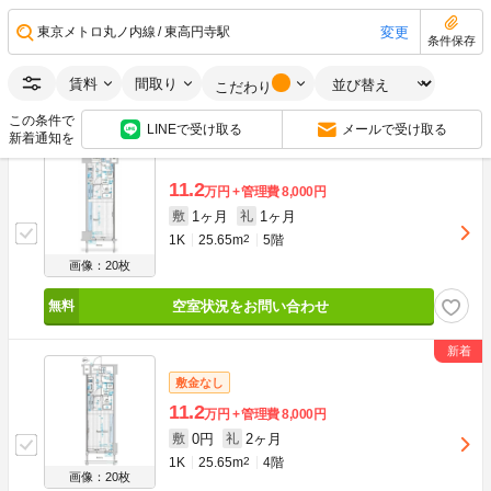
0円
1ヶ月
敷
礼
変更
東京メトロ丸ノ内線
東高円寺駅
1K
25.65m
2
6階
条件保存
画像：20枚
賃料
間取り
こだわり
空室状況をお問い合わせ
この条件で
LINEで受け取る
メールで受け取る
新着通知を
11.2
万円
管理費
8,000円
1ヶ月
1ヶ月
敷
礼
1K
25.65m
2
5階
画像：20枚
空室状況をお問い合わせ
敷金なし
11.2
万円
管理費
8,000円
0円
2ヶ月
敷
礼
1K
25.65m
2
4階
画像：20枚