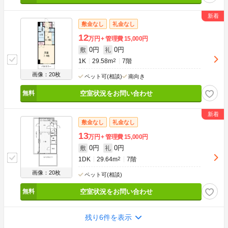
敷金なし
礼金なし
12
万円
管理費
15,000円
0円
0円
敷
礼
1K
29.58m
2
7階
画像：20枚
ペット可(相談)
南向き
空室状況をお問い合わせ
敷金なし
礼金なし
13
万円
管理費
15,000円
0円
0円
敷
礼
1DK
29.64m
2
7階
画像：20枚
ペット可(相談)
空室状況をお問い合わせ
残り6件を表示