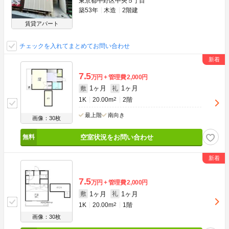
東京都中野区中央５丁目
築53年
木造
2階建
賃貸アパート
チェックを入れてまとめてお問い合わせ
7.5
万円
管理費
2,000円
1ヶ月
1ヶ月
敷
礼
1K
20.00m
2
2階
最上階
南向き
画像：30枚
空室状況をお問い合わせ
7.5
万円
管理費
2,000円
1ヶ月
1ヶ月
敷
礼
1K
20.00m
2
1階
画像：30枚