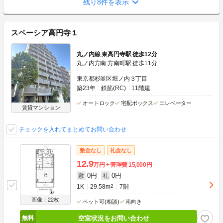
残り8件を表示
スペーシア高円寺１
丸ノ内線 東高円寺駅 徒歩12分
丸ノ内方南 方南町駅 徒歩11分
東京都杉並区堀ノ内３丁目
築23年
鉄筋(RC)
11階建
オートロック
宅配ボックス
エレベーター
賃貸マンション
チェックを入れてまとめてお問い合わせ
敷金なし
礼金なし
12.9
万円
管理費
15,000円
0円
0円
敷
礼
1K
29.58m
2
7階
画像：22枚
ペット可(相談)
南向き
空室状況をお問い合わせ