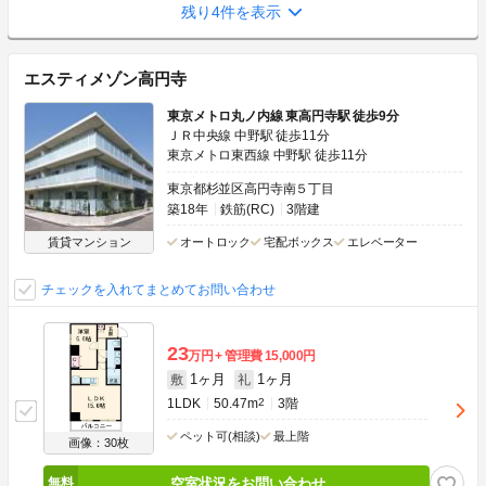
残り4件を表示
エスティメゾン高円寺
東京メトロ丸ノ内線 東高円寺駅 徒歩9分
ＪＲ中央線 中野駅 徒歩11分
東京メトロ東西線 中野駅 徒歩11分
東京都杉並区高円寺南５丁目
築18年
鉄筋(RC)
3階建
賃貸マンション
オートロック
宅配ボックス
エレベーター
チェックを入れてまとめてお問い合わせ
23
万円
管理費
15,000円
1ヶ月
1ヶ月
敷
礼
1LDK
50.47m
2
3階
ペット可(相談)
最上階
画像：30枚
空室状況をお問い合わせ