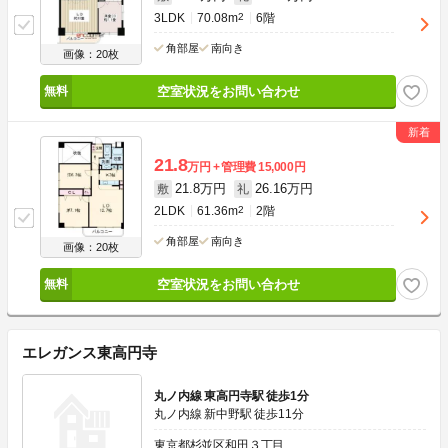
3LDK
70.08m
2
6階
角部屋
南向き
画像：20枚
空室状況をお問い合わせ
21.8
万円
管理費
15,000円
21.8万円
26.16万円
敷
礼
2LDK
61.36m
2
2階
角部屋
南向き
画像：20枚
空室状況をお問い合わせ
エレガンス東高円寺
丸ノ内線 東高円寺駅 徒歩1分
丸ノ内線 新中野駅 徒歩11分
東京都杉並区和田３丁目