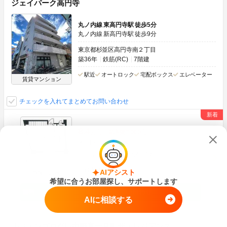
ジェイパーク高円寺
丸ノ内線 東高円寺駅 徒歩5分
丸ノ内線 新高円寺駅 徒歩9分
東京都杉並区高円寺南２丁目
築36年
鉄筋(RC)
7階建
駅近
オートロック
宅配ボックス
エレベーター
賃貸マンション
チェックを入れてまとめてお問い合わせ
8.4
万円
管理費
9,000円
1ヶ月
1ヶ月
敷
礼
ワンルーム
26.71m
2
7階
最上階
AIアシスト
画像：30枚
希望に合うお部屋探し、サポートします
空室状況をお問い合わせ
AIに相談する
ルフォンプログレ中野富士見町ザ・レジデンス