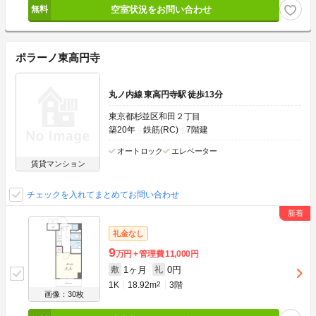
空室状況をお問い合わせ
ポラーノ東高円寺
丸ノ内線 東高円寺駅 徒歩13分
東京都杉並区和田２丁目
築20年
鉄筋(RC)
7階建
オートロック
エレベーター
賃貸マンション
チェックを入れてまとめてお問い合わせ
礼金なし
9
万円
管理費
11,000円
1ヶ月
0円
敷
礼
1K
18.92m
2
3階
画像：30枚