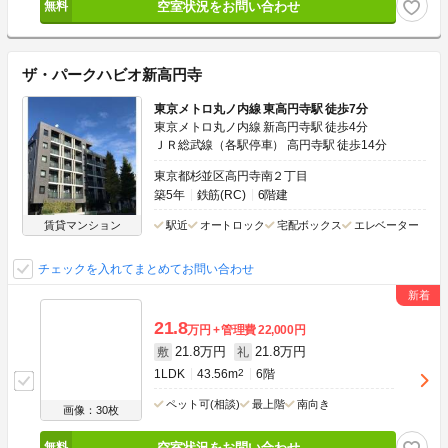
空室状況をお問い合わせ
ザ・パークハビオ新高円寺
東京メトロ丸ノ内線 東高円寺駅 徒歩7分
東京メトロ丸ノ内線 新高円寺駅 徒歩4分
ＪＲ総武線（各駅停車） 高円寺駅 徒歩14分
東京都杉並区高円寺南２丁目
築5年
鉄筋(RC)
6階建
賃貸マンション
駅近
オートロック
宅配ボックス
エレベーター
チェックを入れてまとめてお問い合わせ
21.8
万円
管理費
22,000円
21.8万円
21.8万円
敷
礼
1LDK
43.56m
2
6階
ペット可(相談)
最上階
南向き
画像：30枚
空室状況をお問い合わせ