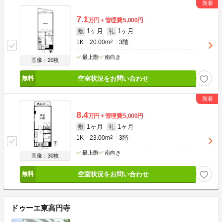
7.1
万円
管理費
5,000円
1ヶ月
1ヶ月
敷
礼
1K
20.00m
2
3階
最上階
南向き
画像：20枚
空室状況をお問い合わせ
8.4
万円
管理費
5,000円
1ヶ月
1ヶ月
敷
礼
1K
23.00m
2
3階
最上階
南向き
画像：30枚
空室状況をお問い合わせ
ドゥーエ東高円寺