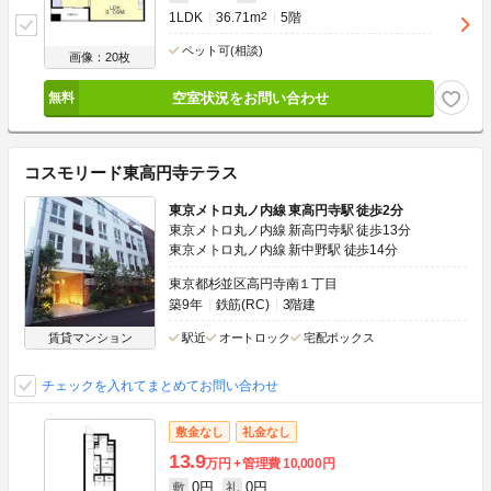
1LDK
36.71m
2
5階
ペット可(相談)
画像：20枚
空室状況をお問い合わせ
コスモリード東高円寺テラス
東京メトロ丸ノ内線 東高円寺駅 徒歩2分
東京メトロ丸ノ内線 新高円寺駅 徒歩13分
東京メトロ丸ノ内線 新中野駅 徒歩14分
東京都杉並区高円寺南１丁目
築9年
鉄筋(RC)
3階建
賃貸マンション
駅近
オートロック
宅配ボックス
チェックを入れてまとめてお問い合わせ
敷金なし
礼金なし
13.9
万円
管理費
10,000円
0円
0円
敷
礼