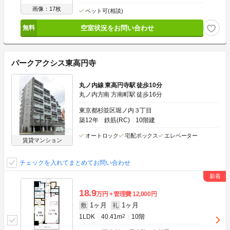
画像：17枚
ペット可(相談)
空室状況をお問い合わせ
パークアクシス東高円寺
丸ノ内線 東高円寺駅 徒歩10分
丸ノ内方南 方南町駅 徒歩16分
東京都杉並区堀ノ内３丁目
築12年
鉄筋(RC)
10階建
オートロック
宅配ボックス
エレベーター
賃貸マンション
チェックを入れてまとめてお問い合わせ
18.9
万円
管理費
12,000円
1ヶ月
1ヶ月
敷
礼
1LDK
40.41m
2
10階