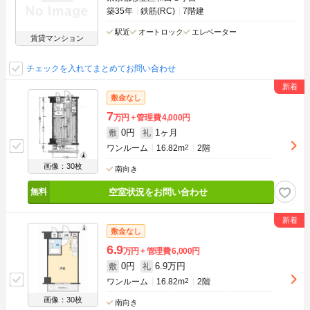
築35年
鉄筋(RC)
7階建
駅近
オートロック
エレベーター
賃貸マンション
チェックを入れてまとめてお問い合わせ
敷金なし
7
万円
管理費
4,000円
0円
1ヶ月
敷
礼
ワンルーム
16.82m
2
2階
画像：30枚
南向き
空室状況をお問い合わせ
敷金なし
6.9
万円
管理費
6,000円
0円
6.9万円
敷
礼
ワンルーム
16.82m
2
2階
画像：30枚
南向き