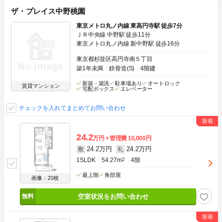
ザ・プレイス中野桃園
東京メトロ丸ノ内線 東高円寺駅 徒歩7分
ＪＲ中央線 中野駅 徒歩11分
東京メトロ丸ノ内線 新中野駅 徒歩16分
東京都杉並区高円寺南５丁目
築1年未満
鉄骨造(S)
4階建
新築・築浅
駐車場あり
オートロック
賃貸マンション
宅配ボックス
エレベーター
チェックを入れてまとめてお問い合わせ
24.2
万円
管理費
10,000円
24.2万円
24.2万円
敷
礼
1SLDK
54.27m
2
4階
最上階
角部屋
画像：20枚
空室状況をお問い合わせ