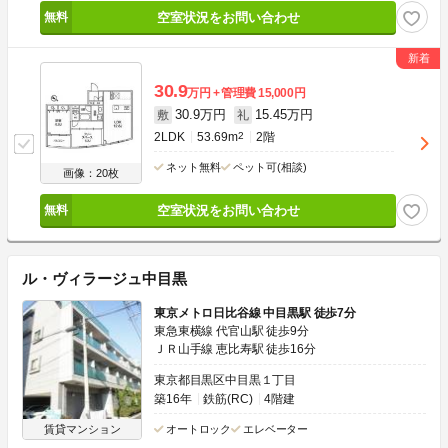
空室状況をお問い合わせ
30.9
万円
管理費
15,000円
30.9万円
15.45万円
敷
礼
2LDK
53.69m
2
2階
ネット無料
ペット可(相談)
画像：20枚
空室状況をお問い合わせ
ル・ヴィラージュ中目黒
東京メトロ日比谷線 中目黒駅 徒歩7分
東急東横線 代官山駅 徒歩9分
ＪＲ山手線 恵比寿駅 徒歩16分
東京都目黒区中目黒１丁目
築16年
鉄筋(RC)
4階建
賃貸マンション
オートロック
エレベーター