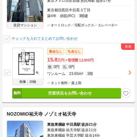
東京メトロ日比谷線 恵比寿駅 徒歩17分
東京都目黒区中目黒３丁目
築4年
鉄筋(RC)
3階建
賃貸マンション
オートロック
宅配ボックス
エレベーター
チェックを入れてまとめてお問い合わせ
敷金なし
礼金なし
15.8
万円
管理費
12,000円
0円
0円
敷
礼
ワンルーム
23.65m
2
3階
画像：20枚
ネット無料
最上階
空室状況をお問い合わせ
NOZOMIO祐天寺 ノゾミオ祐天寺
東急東横線 中目黒駅 徒歩21分
東急東横線 祐天寺駅 徒歩11分
東急東横線 学芸大学駅 徒歩14分