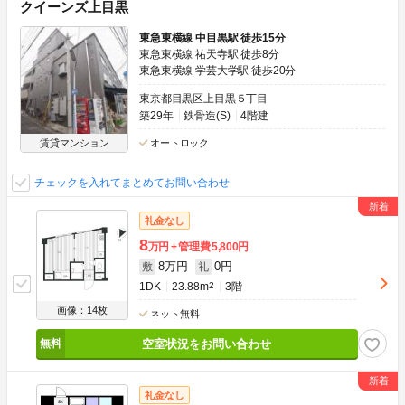
クイーンズ上目黒
東急東横線 中目黒駅 徒歩15分
東急東横線 祐天寺駅 徒歩8分
東急東横線 学芸大学駅 徒歩20分
東京都目黒区上目黒５丁目
築29年
鉄骨造(S)
4階建
賃貸マンション
オートロック
チェックを入れてまとめてお問い合わせ
礼金なし
8
万円
管理費
5,800円
8万円
0円
敷
礼
1DK
23.88m
2
3階
画像：14枚
ネット無料
空室状況をお問い合わせ
礼金なし