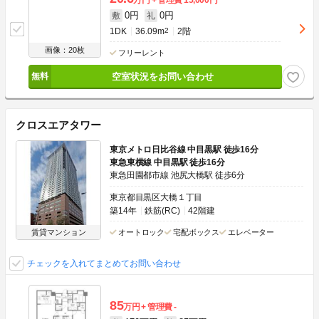
0円
0円
敷
礼
1DK
36.09m
2
2階
画像：20枚
フリーレント
空室状況をお問い合わせ
クロスエアタワー
東京メトロ日比谷線 中目黒駅 徒歩16分
東急東横線 中目黒駅 徒歩16分
東急田園都市線 池尻大橋駅 徒歩6分
東京都目黒区大橋１丁目
築14年
鉄筋(RC)
42階建
賃貸マンション
オートロック
宅配ボックス
エレベーター
チェックを入れてまとめてお問い合わせ
85
万円
管理費
-