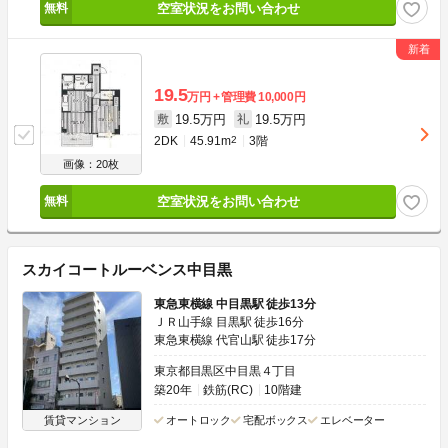
空室状況をお問い合わせ
19.5
万円
管理費
10,000円
19.5万円
19.5万円
敷
礼
2DK
45.91m
2
3階
画像：20枚
空室状況をお問い合わせ
スカイコートルーベンス中目黒
東急東横線 中目黒駅 徒歩13分
ＪＲ山手線 目黒駅 徒歩16分
東急東横線 代官山駅 徒歩17分
東京都目黒区中目黒４丁目
築20年
鉄筋(RC)
10階建
賃貸マンション
オートロック
宅配ボックス
エレベーター