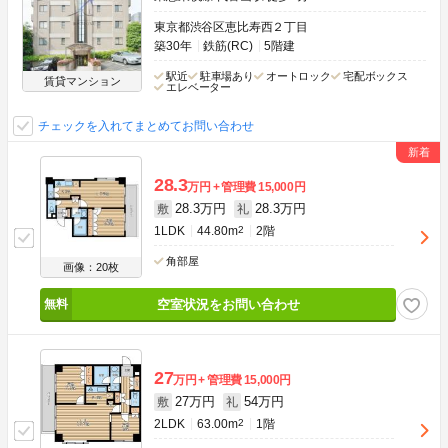
東京都渋谷区恵比寿西２丁目
築30年
鉄筋(RC)
5階建
駅近
駐車場あり
オートロック
宅配ボックス
賃貸マンション
エレベーター
チェックを入れてまとめてお問い合わせ
28.3
万円
管理費
15,000円
28.3万円
28.3万円
敷
礼
1LDK
44.80m
2
2階
角部屋
画像：20枚
空室状況をお問い合わせ
27
万円
管理費
15,000円
27万円
54万円
敷
礼
2LDK
63.00m
2
1階