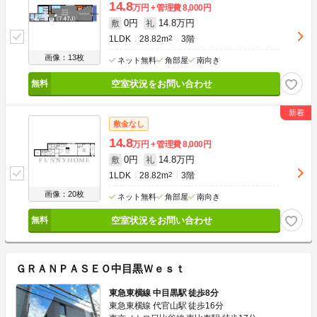
14.8
万円
管理費
8,000円
0円
14.8万円
敷
礼
1LDK
28.82m
2
3階
画像：13枚
ネット無料
角部屋
南向き
空室状況をお問い合わせ
敷金なし
14.8
万円
管理費
8,000円
0円
14.8万円
敷
礼
1LDK
28.82m
2
3階
画像：20枚
ネット無料
角部屋
南向き
空室状況をお問い合わせ
ＧＲＡＮＰＡＳＥＯ中目黒Ｗｅｓｔ
東急東横線 中目黒駅 徒歩8分
東急東横線 代官山駅 徒歩16分