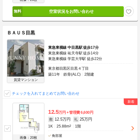
空室状況をお問い合わせ
ＢＡＵＳ目黒
東急東横線 中目黒駅 徒歩17分
東急東横線 祐天寺駅 徒歩14分
東急東横線 学芸大学駅 徒歩22分
東京都目黒区目黒４丁目
築11年
鉄骨(ALC)
2階建
賃貸マンション
チェックを入れてまとめてお問い合わせ
12.5
万円
管理費
6,600円
12.5万円
25万円
敷
礼
1K
25.88m
2
1階
角部屋
画像：20枚