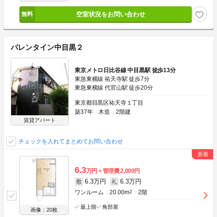
空室状況をお問い合わせ
バレンタイン中目黒２
東京メトロ日比谷線 中目黒駅 徒歩13分
東急東横線 祐天寺駅 徒歩7分
東急東横線 代官山駅 徒歩20分
東京都目黒区祐天寺１丁目
築37年
木造
2階建
賃貸アパート
チェックを入れてまとめてお問い合わせ
6.3
万円
管理費
2,000円
6.3万円
6.3万円
敷
礼
ワンルーム
20.00m
2
2階
最上階
角部屋
画像：20枚