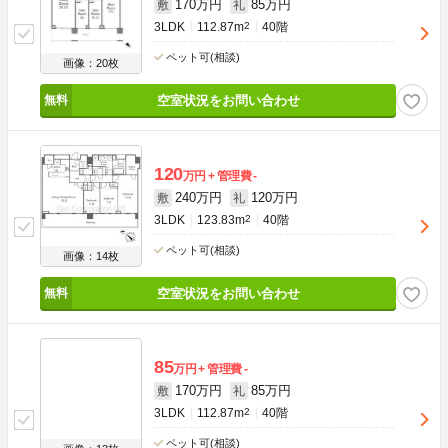
170万円
85万円
敷
礼
3LDK
112.87m
2
40階
ペット可(相談)
画像：20枚
空室状況をお問い合わせ
120
万円
管理費
-
240万円
120万円
敷
礼
3LDK
123.83m
2
40階
ペット可(相談)
画像：14枚
空室状況をお問い合わせ
85
万円
管理費
-
170万円
85万円
敷
礼
3LDK
112.87m
2
40階
ペット可(相談)