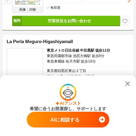
角部屋
画像：20枚
空室状況をお問い合わせ
La Perla Meguro-Higashiyamall
東京メトロ日比谷線 中目黒駅 徒歩12分
東急田園都市線 池尻大橋駅 徒歩9分
東急東横線 祐天寺駅 徒歩18分
東京都目黒区東山２丁目
築1年未満
鉄筋(RC)
3階建
新築・築浅
駐車場あり
オートロック
賃貸マンション
宅配ボックス
エレベーター
チェックを入れてまとめてお問い合わせ
AIアシスト
希望に合うお部屋探し、サポートします
礼金なし
AIに相談する
56.5
万円
管理費
20,000円
56.5万円
0円
敷
礼
3LDK
73.81m
2
3階