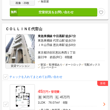
角部屋
画像：20枚
空室状況をお問い合わせ
ＣＯＬＬＩＮＥ代官山
東急東横線 中目黒駅 徒歩7分
東急東横線 代官山駅 徒歩2分
ＪＲ山手線 恵比寿駅 徒歩8分
東京都渋谷区恵比寿西１丁目
築22年
鉄筋(RC)
8階建
駅近
駐車場あり
オートロック
宅配ボックス
賃貸マンション
エレベーター
チェックを入れてまとめてお問い合わせ
45
万円
管理費
-
90万円
45万円
敷
礼
1LDK
76.07m
2
8階
最上階
角部屋
南向き