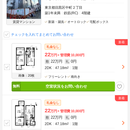
東京都目黒区中町２丁目
築1年未満
鉄筋(RC)
4階建
賃貸マンション
新築・築浅
オートロック
宅配ボックス
チェックを入れてまとめてお問い合わせ
礼金なし
22
万円
管理費
10,000円
22万円
0円
敷
礼
2DK
47.18m
2
1階
画像：20枚
フリーレント
南向き
空室状況をお問い合わせ
礼金なし
22
万円
管理費
10,000円
22万円
0円
敷
礼
2DK
47.18m
2
1階