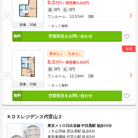
8.3
万円
管理費
8,000円
0円
0円
敷
礼
ワンルーム
13.57m
2
3階
画像：20枚
ネット無料
空室状況をお問い合わせ
敷金なし
礼金なし
8.3
万円
管理費
8,000円
0円
0円
敷
礼
ワンルーム
12.13m
2
1階
画像：20枚
ネット無料
空室状況をお問い合わせ
ＫＤＸレジデンス代官山２
東京メトロ日比谷線 中目黒駅 徒歩15分
ＪＲ山手線 恵比寿駅 徒歩6分
東急東横線 代官山駅 徒歩5分