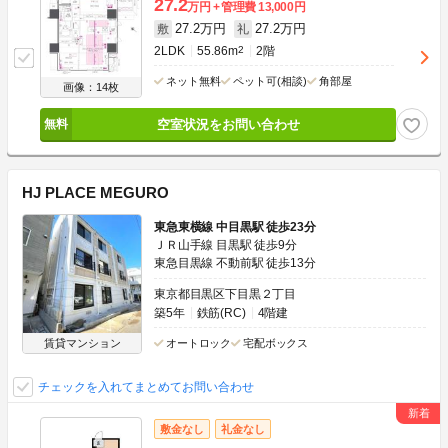
27.2
万円
管理費
13,000円
27.2万円
27.2万円
敷
礼
2LDK
55.86m
2
2階
ネット無料
ペット可(相談)
角部屋
画像：14枚
空室状況をお問い合わせ
HJ PLACE MEGURO
東急東横線 中目黒駅 徒歩23分
ＪＲ山手線 目黒駅 徒歩9分
東急目黒線 不動前駅 徒歩13分
東京都目黒区下目黒２丁目
築5年
鉄筋(RC)
4階建
賃貸マンション
オートロック
宅配ボックス
チェックを入れてまとめてお問い合わせ
敷金なし
礼金なし