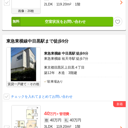
2LDK
119.20m
2
1階
画像：20枚
空室状況をお問い合わせ
東急東横線中目黒駅まで徒歩9分
東急東横線 中目黒駅 徒歩9分
東急東横線 祐天寺駅 徒歩7分
東京都目黒区上目黒４丁目
築12年
木造
3階建
駐車場あり
賃貸一戸建て・その他
チェックを入れてまとめてお問い合わせ
40
万円
管理費
-
40万円
40万円
敷
礼
3LDK
119.20m
2
1階