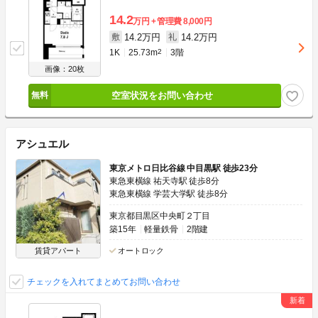
14.2
万円
管理費
8,000円
14.2万円
14.2万円
敷
礼
1K
25.73m
2
3階
画像：20枚
空室状況をお問い合わせ
アシュエル
東京メトロ日比谷線 中目黒駅 徒歩23分
東急東横線 祐天寺駅 徒歩8分
東急東横線 学芸大学駅 徒歩8分
東京都目黒区中央町２丁目
築15年
軽量鉄骨
2階建
賃貸アパート
オートロック
チェックを入れてまとめてお問い合わせ