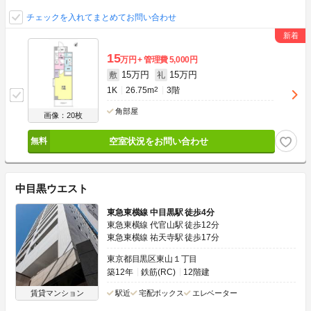
チェックを入れてまとめてお問い合わせ
15
万円
管理費
5,000円
15万円
15万円
敷
礼
1K
26.75m
2
3階
角部屋
画像：20枚
空室状況をお問い合わせ
中目黒ウエスト
東急東横線 中目黒駅 徒歩4分
東急東横線 代官山駅 徒歩12分
東急東横線 祐天寺駅 徒歩17分
東京都目黒区東山１丁目
築12年
鉄筋(RC)
12階建
賃貸マンション
駅近
宅配ボックス
エレベーター