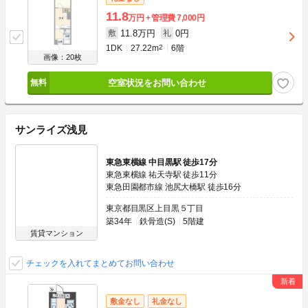
11.8
万円
管理費
7,000円
11.8万円
0円
敷
礼
1DK
27.22m
2
6階
画像：20枚
空室状況をお問い合わせ
サンライズ浅見
東急東横線 中目黒駅 徒歩17分
東急東横線 祐天寺駅 徒歩11分
東急田園都市線 池尻大橋駅 徒歩16分
東京都目黒区上目黒５丁目
築34年
鉄骨造(S)
5階建
賃貸マンション
チェックを入れてまとめてお問い合わせ
敷金なし
礼金なし