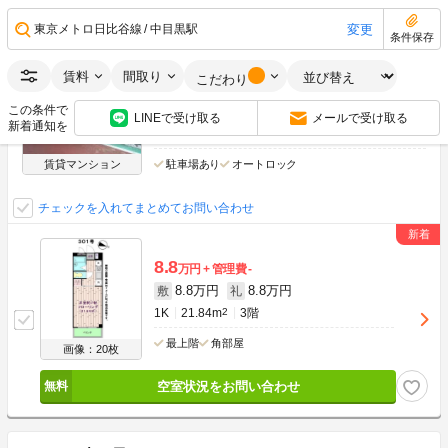
ふるりゅん
変更
東京メトロ日比谷線
中目黒駅
条件保存
東京メトロ日比谷線 中目黒駅 徒歩18分
東急東横線 祐天寺駅 徒歩12分
賃料
間取り
こだわり
東急東横線 学芸大学駅 徒歩19分
この条件で
東京都目黒区中町１丁目
LINEで受け取る
メールで受け取る
新着通知を
築26年
鉄骨造(S)
3階建
賃貸マンション
駐車場あり
オートロック
チェックを入れてまとめてお問い合わせ
8.8
万円
管理費
-
8.8万円
8.8万円
敷
礼
1K
21.84m
2
3階
最上階
角部屋
画像：20枚
空室状況をお問い合わせ