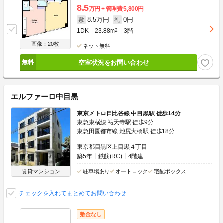
8.5
万円
管理費
5,800円
8.5万円
0円
敷
礼
1DK
23.88m
2
3階
画像：20枚
ネット無料
空室状況をお問い合わせ
エルファーロ中目黒
東京メトロ日比谷線 中目黒駅 徒歩14分
東急東横線 祐天寺駅 徒歩9分
東急田園都市線 池尻大橋駅 徒歩18分
東京都目黒区上目黒４丁目
築5年
鉄筋(RC)
4階建
賃貸マンション
駐車場あり
オートロック
宅配ボックス
チェックを入れてまとめてお問い合わせ
敷金なし