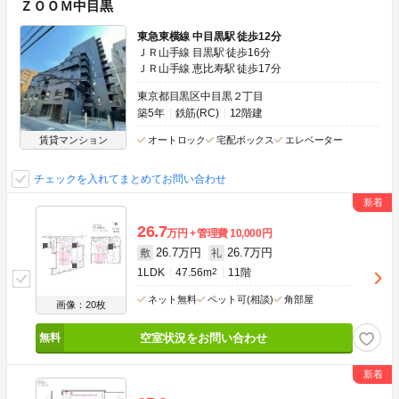
ＺＯＯＭ中目黒
東急東横線 中目黒駅 徒歩12分
ＪＲ山手線 目黒駅 徒歩16分
ＪＲ山手線 恵比寿駅 徒歩17分
東京都目黒区中目黒２丁目
築5年
鉄筋(RC)
12階建
賃貸マンション
オートロック
宅配ボックス
エレベーター
チェックを入れてまとめてお問い合わせ
26.7
万円
管理費
10,000円
26.7万円
26.7万円
敷
礼
1LDK
47.56m
2
11階
ネット無料
ペット可(相談)
角部屋
画像：20枚
空室状況をお問い合わせ