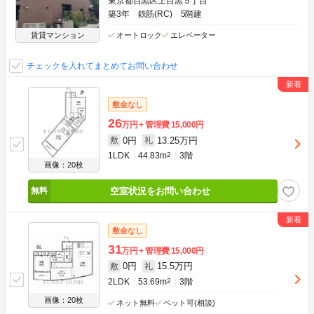
東京都目黒区上目黒５丁目
築3年
鉄筋(RC)
5階建
賃貸マンション
オートロック
エレベーター
チェックを入れてまとめてお問い合わせ
敷金なし
26
万円
管理費
15,000円
0円
13.25万円
敷
礼
1LDK
44.83m
2
3階
画像：20枚
空室状況をお問い合わせ
敷金なし
31
万円
管理費
15,000円
0円
15.5万円
敷
礼
2LDK
53.69m
2
3階
画像：20枚
ネット無料
ペット可(相談)