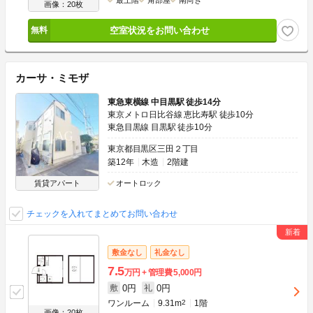
画像：20枚
空室状況をお問い合わせ
カーサ・ミモザ
東急東横線 中目黒駅 徒歩14分
東京メトロ日比谷線 恵比寿駅 徒歩10分
東急目黒線 目黒駅 徒歩10分
東京都目黒区三田２丁目
築12年
木造
2階建
賃貸アパート
オートロック
チェックを入れてまとめてお問い合わせ
敷金なし
礼金なし
7.5
万円
管理費
5,000円
0円
0円
敷
礼
ワンルーム
9.31m
2
1階
画像：20枚