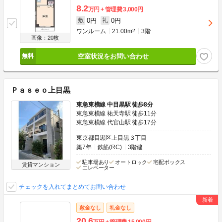
8.2
万円
管理費
3,000円
0円
0円
敷
礼
ワンルーム
21.00m
2
3階
画像：20枚
空室状況をお問い合わせ
Ｐａｓｅｏ上目黒
東急東横線 中目黒駅 徒歩8分
東急東横線 祐天寺駅 徒歩11分
東急東横線 代官山駅 徒歩17分
東京都目黒区上目黒３丁目
築7年
鉄筋(RC)
3階建
駐車場あり
オートロック
宅配ボックス
賃貸マンション
エレベーター
チェックを入れてまとめてお問い合わせ
敷金なし
礼金なし
20.6
万円
管理費
15,000円