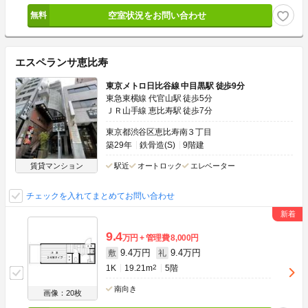
空室状況をお問い合わせ
エスペランサ恵比寿
東京メトロ日比谷線 中目黒駅 徒歩9分
東急東横線 代官山駅 徒歩5分
ＪＲ山手線 恵比寿駅 徒歩7分
東京都渋谷区恵比寿南３丁目
築29年
鉄骨造(S)
9階建
賃貸マンション
駅近
オートロック
エレベーター
チェックを入れてまとめてお問い合わせ
9.4
万円
管理費
8,000円
9.4万円
9.4万円
敷
礼
1K
19.21m
2
5階
南向き
画像：20枚