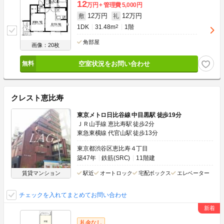
12
万円
管理費
5,000円
12万円
12万円
敷
礼
1DK
31.48m
2
1階
角部屋
画像：20枚
空室状況をお問い合わせ
クレスト恵比寿
東京メトロ日比谷線 中目黒駅 徒歩19分
ＪＲ山手線 恵比寿駅 徒歩2分
東急東横線 代官山駅 徒歩13分
東京都渋谷区恵比寿４丁目
築47年
鉄筋(SRC)
11階建
賃貸マンション
駅近
オートロック
宅配ボックス
エレベーター
チェックを入れてまとめてお問い合わせ
礼金なし