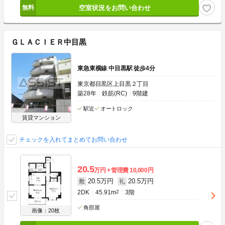
空室状況をお問い合わせ
ＧＬＡＣＩＥＲ中目黒
東急東横線 中目黒駅 徒歩4分
東京都目黒区上目黒２丁目
築28年
鉄筋(RC)
9階建
駅近
オートロック
賃貸マンション
チェックを入れてまとめてお問い合わせ
20.5
万円
管理費
10,000円
20.5万円
20.5万円
敷
礼
2DK
45.91m
2
3階
角部屋
画像：20枚