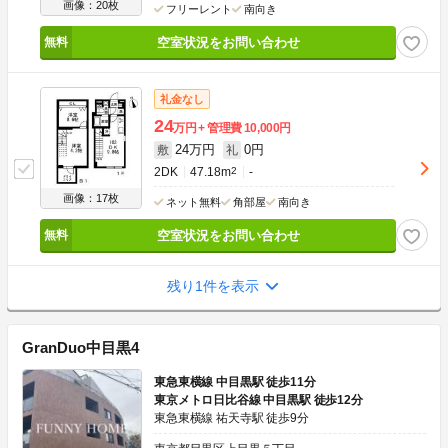
画像：20枚
フリーレント
南向き
空室状況をお問い合わせ
礼金なし
24
万円
管理費
10,000円
24万円
0円
敷
礼
2DK
47.18m
2
-
画像：17枚
ネット無料
角部屋
南向き
空室状況をお問い合わせ
残り1件を表示
GranDuo中目黒4
東急東横線 中目黒駅 徒歩11分
東京メトロ日比谷線 中目黒駅 徒歩12分
東急東横線 祐天寺駅 徒歩9分