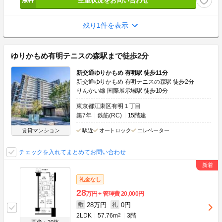
空室状況をお問い合わせ
残り1件を表示
ゆりかもめ有明テニスの森駅まで徒歩2分
新交通ゆりかもめ 有明駅 徒歩11分
新交通ゆりかもめ 有明テニスの森駅 徒歩2分
りんかい線 国際展示場駅 徒歩10分
東京都江東区有明１丁目
築7年
鉄筋(RC)
15階建
賃貸マンション
駅近
オートロック
エレベーター
チェックを入れてまとめてお問い合わせ
礼金なし
28
万円
管理費
20,000円
28万円
0円
敷
礼
2LDK
57.76m
2
3階