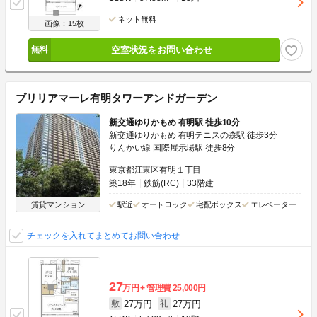
ネット無料
画像：15枚
空室状況をお問い合わせ
ブリリアマーレ有明タワーアンドガーデン
新交通ゆりかもめ 有明駅 徒歩10分
新交通ゆりかもめ 有明テニスの森駅 徒歩3分
りんかい線 国際展示場駅 徒歩8分
東京都江東区有明１丁目
築18年
鉄筋(RC)
33階建
賃貸マンション
駅近
オートロック
宅配ボックス
エレベーター
チェックを入れてまとめてお問い合わせ
27
万円
管理費
25,000円
27万円
27万円
敷
礼