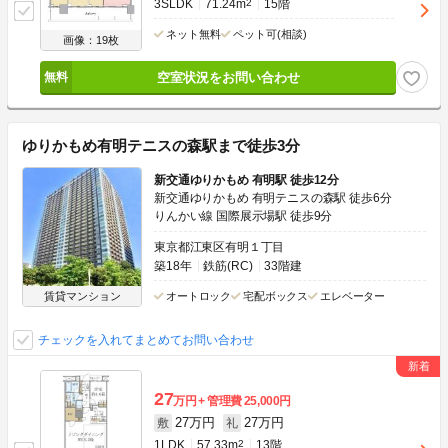
3SLDK
71.24m
2
15階
ネット無料
ペット可(相談)
画像：19枚
空室状況をお問い合わせ
ゆりかもめ有明テニスの森駅まで徒歩3分
新交通ゆりかもめ 有明駅 徒歩12分
新交通ゆりかもめ 有明テニスの森駅 徒歩6分
りんかい線 国際展示場駅 徒歩9分
東京都江東区有明１丁目
築18年
鉄筋(RC)
33階建
賃貸マンション
オートロック
宅配ボックス
エレベーター
チェックを入れてまとめてお問い合わせ
27
万円
管理費
25,000円
27万円
27万円
敷
礼
1LDK
57.33m
2
13階