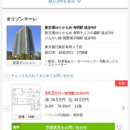
残り2件を表示
オリゾンマーレ
新交通ゆりかもめ 有明駅 徒歩9分
新交通ゆりかもめ 有明テニスの森駅 徒歩3分
りんかい線 国際展示場駅 徒歩9分
東京都江東区有明１丁目
築22年
鉄筋(RC)
27階建
駅近
駐車場あり
オートロック
宅配ボックス
賃貸マンション
エレベーター
チェックを入れてまとめてお問い合わせ
34.5
万円
管理費
20,000円
34.5万円
34.5万円
敷
礼
2LDK
78.35m
2
11階
ペット可(相談)
角部屋
画像：18枚
空室状況をお問い合わせ