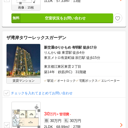
1LDK
57.33m
2
13階
画像：15枚
空室状況をお問い合わせ
ザ湾岸タワーレックスガーデン
新交通ゆりかもめ 有明駅 徒歩17分
りんかい線 東雲駅 徒歩4分
東京メトロ有楽町線 辰巳駅 徒歩15分
東京都江東区東雲２丁目
築14年
鉄筋(RC)
31階建
賃貸マンション
駅近
オートロック
宅配ボックス
エレベーター
チェックを入れてまとめてお問い合わせ
30
万円
管理費
-
30万円
30万円
敷
礼
2LDK
68.99m
2
27階