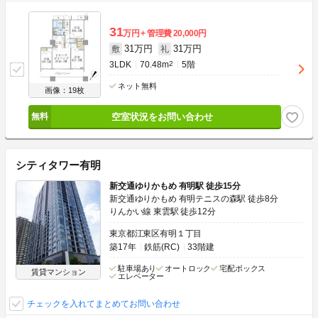
31
万円
管理費
20,000円
31万円
31万円
敷
礼
3LDK
70.48m
2
5階
ネット無料
画像：19枚
空室状況をお問い合わせ
シティタワー有明
新交通ゆりかもめ 有明駅 徒歩15分
新交通ゆりかもめ 有明テニスの森駅 徒歩8分
りんかい線 東雲駅 徒歩12分
東京都江東区有明１丁目
築17年
鉄筋(RC)
33階建
駐車場あり
オートロック
宅配ボックス
賃貸マンション
エレベーター
チェックを入れてまとめてお問い合わせ