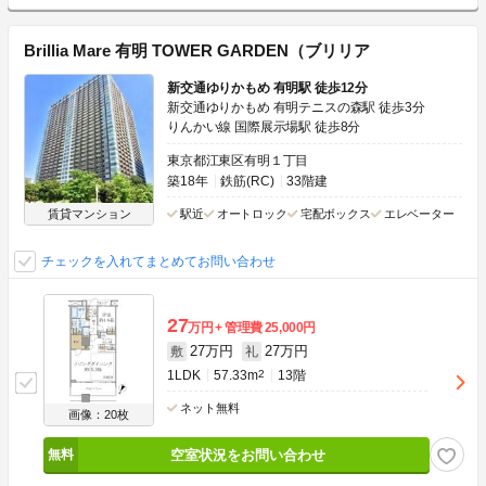
Brillia Mare 有明 TOWER GARDEN（ブリリア
新交通ゆりかもめ 有明駅 徒歩12分
新交通ゆりかもめ 有明テニスの森駅 徒歩3分
りんかい線 国際展示場駅 徒歩8分
東京都江東区有明１丁目
築18年
鉄筋(RC)
33階建
賃貸マンション
駅近
オートロック
宅配ボックス
エレベーター
チェックを入れてまとめてお問い合わせ
27
万円
管理費
25,000円
27万円
27万円
敷
礼
1LDK
57.33m
2
13階
ネット無料
画像：20枚
空室状況をお問い合わせ