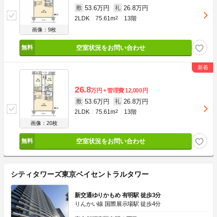
53.6万円
26.8万円
敷
礼
2LDK
75.61m
2
13階
画像：9枚
空室状況をお問い合わせ
26.8
万円
管理費
12,000円
53.6万円
26.8万円
敷
礼
2LDK
75.61m
2
13階
画像：20枚
空室状況をお問い合わせ
シティタワーズ東京ベイセントラルタワー
新交通ゆりかもめ 有明駅 徒歩3分
りんかい線 国際展示場駅 徒歩4分