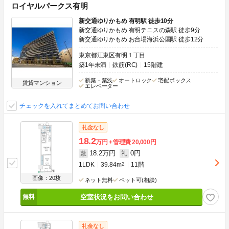
ロイヤルパークス有明
新交通ゆりかもめ 有明駅 徒歩10分
新交通ゆりかもめ 有明テニスの森駅 徒歩9分
新交通ゆりかもめ お台場海浜公園駅 徒歩12分
東京都江東区有明１丁目
築1年未満
鉄筋(RC)
15階建
新築・築浅
オートロック
宅配ボックス
賃貸マンション
エレベーター
チェックを入れてまとめてお問い合わせ
礼金なし
18.2
万円
管理費
20,000円
18.2万円
0円
敷
礼
1LDK
39.84m
2
11階
画像：20枚
ネット無料
ペット可(相談)
空室状況をお問い合わせ
礼金なし