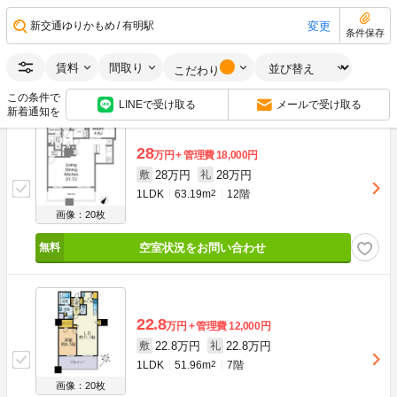
47万円
47万円
敷
礼
3LDK
93.55m
2
22階
変更
新交通ゆりかもめ
有明駅
条件保存
画像：18枚
賃料
間取り
こだわり
空室状況をお問い合わせ
この条件で
LINEで受け取る
メールで受け取る
新着通知を
28
万円
管理費
18,000円
28万円
28万円
敷
礼
1LDK
63.19m
2
12階
画像：20枚
空室状況をお問い合わせ
22.8
万円
管理費
12,000円
22.8万円
22.8万円
敷
礼
1LDK
51.96m
2
7階
画像：20枚