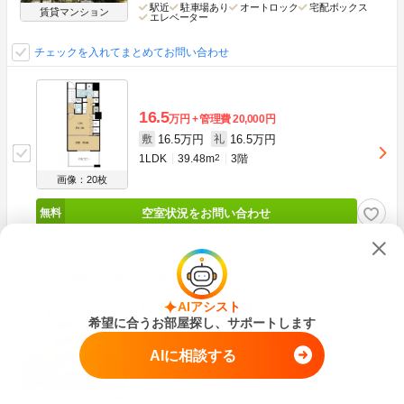
駅近
駐車場あり
オートロック
宅配ボックス
賃貸マンション
エレベーター
チェックを入れてまとめてお問い合わせ
16.5
万円
管理費
20,000円
16.5万円
16.5万円
敷
礼
1LDK
39.48m
2
3階
画像：20枚
空室状況をお問い合わせ
りんかい線東雲駅まで徒歩7分
新交通ゆりかもめ 有明駅 徒歩25分
AIアシスト
希望に合うお部屋探し、サポートします
りんかい線 東雲駅 徒歩5分
東京メトロ有楽町線 辰巳駅 徒歩14分
AIに相談する
東京都江東区東雲２丁目
築16年
鉄筋(RC)
5階建