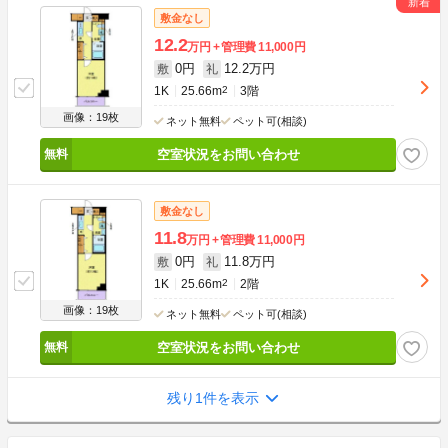
敷金なし
12.2
万円
管理費
11,000円
0円
12.2万円
敷
礼
1K
25.66m
2
3階
画像：19枚
ネット無料
ペット可(相談)
空室状況をお問い合わせ
敷金なし
11.8
万円
管理費
11,000円
0円
11.8万円
敷
礼
1K
25.66m
2
2階
画像：19枚
ネット無料
ペット可(相談)
空室状況をお問い合わせ
残り1件を表示