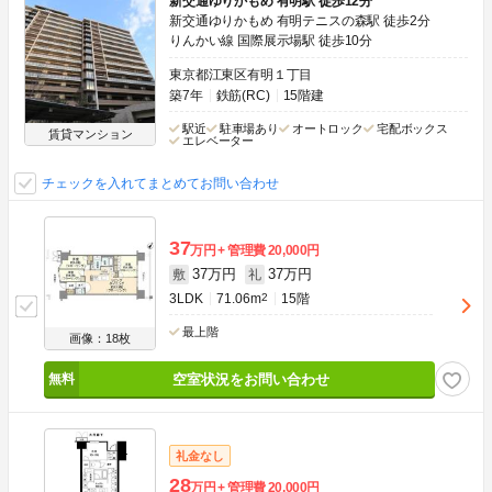
新交通ゆりかもめ 有明駅 徒歩12分
新交通ゆりかもめ 有明テニスの森駅 徒歩2分
りんかい線 国際展示場駅 徒歩10分
東京都江東区有明１丁目
築7年
鉄筋(RC)
15階建
駅近
駐車場あり
オートロック
宅配ボックス
賃貸マンション
エレベーター
チェックを入れてまとめてお問い合わせ
37
万円
管理費
20,000円
37万円
37万円
敷
礼
3LDK
71.06m
2
15階
最上階
画像：18枚
空室状況をお問い合わせ
礼金なし
28
万円
管理費
20,000円