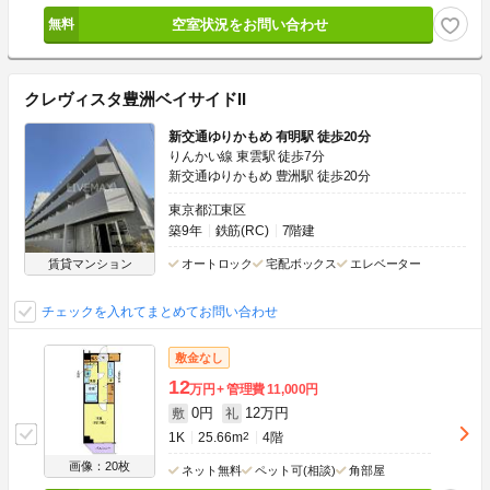
空室状況をお問い合わせ
クレヴィスタ豊洲ベイサイドII
新交通ゆりかもめ 有明駅 徒歩20分
りんかい線 東雲駅 徒歩7分
新交通ゆりかもめ 豊洲駅 徒歩20分
東京都江東区
築9年
鉄筋(RC)
7階建
賃貸マンション
オートロック
宅配ボックス
エレベーター
チェックを入れてまとめてお問い合わせ
敷金なし
12
万円
管理費
11,000円
0円
12万円
敷
礼
1K
25.66m
2
4階
画像：20枚
ネット無料
ペット可(相談)
角部屋