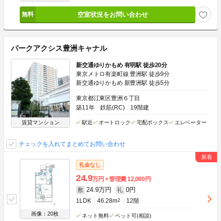
空室状況をお問い合わせ
パークアクシス豊洲キャナル
新交通ゆりかもめ 有明駅 徒歩20分
東京メトロ有楽町線 豊洲駅 徒歩9分
新交通ゆりかもめ 新豊洲駅 徒歩5分
東京都江東区豊洲６丁目
築11年
鉄筋(RC)
19階建
賃貸マンション
駅近
オートロック
宅配ボックス
エレベーター
チェックを入れてまとめてお問い合わせ
礼金なし
24.9
万円
管理費
12,000円
24.9万円
0円
敷
礼
1LDK
46.28m
2
12階
画像：20枚
ネット無料
ペット可(相談)