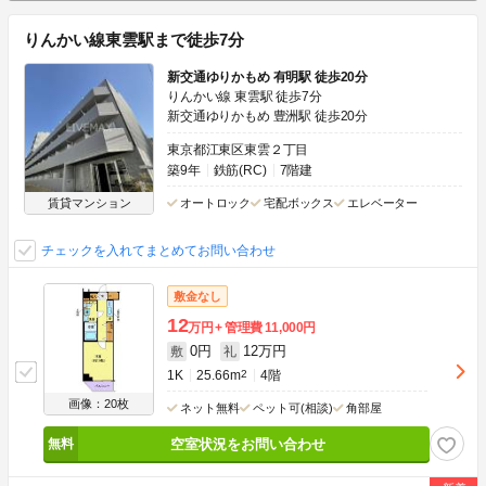
りんかい線東雲駅まで徒歩7分
新交通ゆりかもめ 有明駅 徒歩20分
りんかい線 東雲駅 徒歩7分
新交通ゆりかもめ 豊洲駅 徒歩20分
東京都江東区東雲２丁目
築9年
鉄筋(RC)
7階建
賃貸マンション
オートロック
宅配ボックス
エレベーター
チェックを入れてまとめてお問い合わせ
敷金なし
12
万円
管理費
11,000円
0円
12万円
敷
礼
1K
25.66m
2
4階
画像：20枚
ネット無料
ペット可(相談)
角部屋
空室状況をお問い合わせ