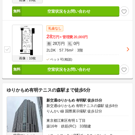
画像：20枚
空室状況をお問い合わせ
礼金なし
28
万円
管理費
20,000円
28万円
0円
敷
礼
2LDK
57.76m
2
3階
画像：10枚
ペット可(相談)
空室状況をお問い合わせ
ゆりかもめ有明テニスの森駅まで徒歩5分
新交通ゆりかもめ 有明駅 徒歩15分
新交通ゆりかもめ 有明テニスの森駅 徒歩8分
りんかい線 国際展示場駅 徒歩12分
東京都江東区有明１丁目
築16年
鉄筋(RC)
33階建