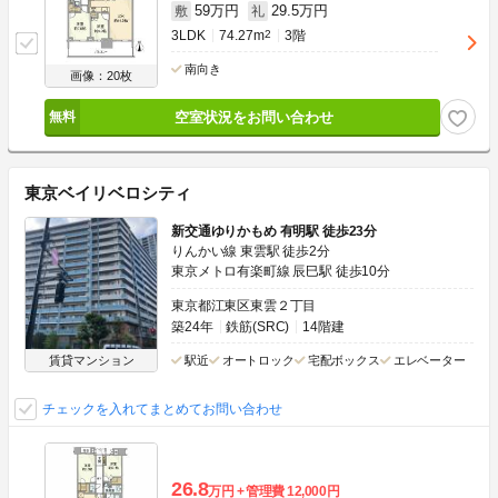
59万円
29.5万円
敷
礼
3LDK
74.27m
2
3階
南向き
画像：20枚
空室状況をお問い合わせ
東京ベイリベロシティ
新交通ゆりかもめ 有明駅 徒歩23分
りんかい線 東雲駅 徒歩2分
東京メトロ有楽町線 辰巳駅 徒歩10分
東京都江東区東雲２丁目
築24年
鉄筋(SRC)
14階建
賃貸マンション
駅近
オートロック
宅配ボックス
エレベーター
チェックを入れてまとめてお問い合わせ
26.8
万円
管理費
12,000円