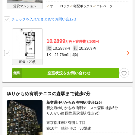
賃貸マンション
オートロック
宅配ボックス
エレベーター
チェックを入れてまとめてお問い合わせ
10.2899
万円
管理費
7,100円
10.29万円
10.29万円
敷
礼
1K
21.76m
2
4階
画像：20枚
空室状況をお問い合わせ
ゆりかもめ有明テニスの森駅まで徒歩7分
新交通ゆりかもめ 有明駅 徒歩12分
新交通ゆりかもめ 有明テニスの森駅 徒歩5分
りんかい線 国際展示場駅 徒歩9分
東京都江東区有明１丁目
築16年
鉄筋(RC)
33階建