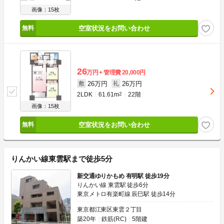
画像：15枚
空室状況をお問い合わせ
26
万円
管理費
20,000円
26万円
26万円
敷
礼
2LDK
61.61m
2
22階
画像：15枚
空室状況をお問い合わせ
りんかい線東雲駅まで徒歩5分
新交通ゆりかもめ 有明駅 徒歩19分
りんかい線 東雲駅 徒歩6分
東京メトロ有楽町線 辰巳駅 徒歩14分
東京都江東区東雲２丁目
築20年
鉄筋(RC)
5階建