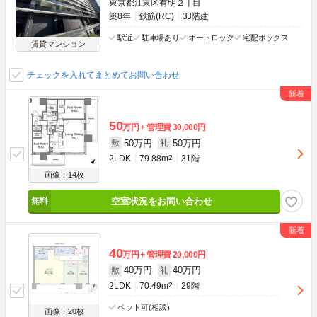
東京都江東区有明２丁目
築8年
鉄筋(RC)
33階建
駅近
駐車場あり
オートロック
宅配ボックス
賃貸マンション
チェックを入れてまとめてお問い合わせ
50
万円
管理費
30,000円
50万円
50万円
敷
礼
2LDK
79.88m
2
31階
画像：14枚
空室状況をお問い合わせ
40
万円
管理費
20,000円
40万円
40万円
敷
礼
2LDK
70.49m
2
29階
ペット可(相談)
画像：20枚