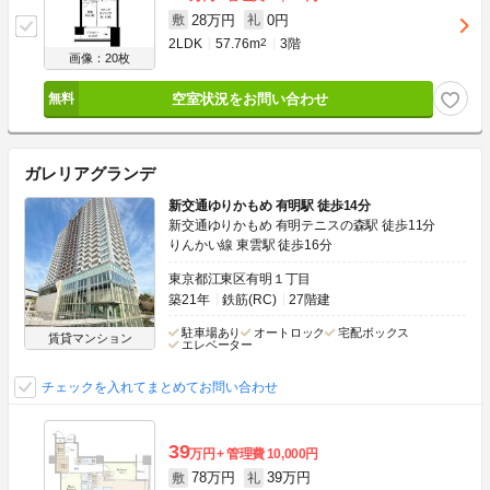
28万円
0円
敷
礼
2LDK
57.76m
2
3階
画像：20枚
空室状況をお問い合わせ
ガレリアグランデ
新交通ゆりかもめ 有明駅 徒歩14分
新交通ゆりかもめ 有明テニスの森駅 徒歩11分
りんかい線 東雲駅 徒歩16分
東京都江東区有明１丁目
築21年
鉄筋(RC)
27階建
駐車場あり
オートロック
宅配ボックス
賃貸マンション
エレベーター
チェックを入れてまとめてお問い合わせ
39
万円
管理費
10,000円
78万円
39万円
敷
礼