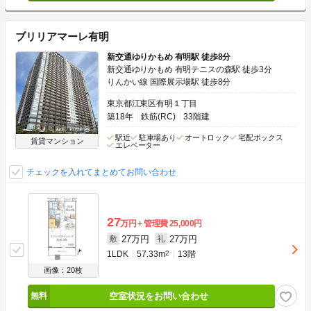
ブリリアマーレ有明
新交通ゆりかもめ 有明駅 徒歩8分
新交通ゆりかもめ 有明テニスの森駅 徒歩3分
りんかい線 国際展示場駅 徒歩8分
東京都江東区有明１丁目
築18年
鉄筋(RC)
33階建
駅近
駐車場あり
オートロック
宅配ボックス
賃貸マンション
エレベーター
チェックを入れてまとめてお問い合わせ
27
万円
管理費
25,000円
27万円
27万円
敷
礼
1LDK
57.33m
2
13階
画像：20枚
空室状況をお問い合わせ