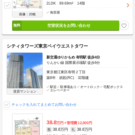
2LDK
89.69m
2
14階
角部屋
画像：20枚
空室状況をお問い合わせ
シティタワーズ東京ベイウエストタワー
新交通ゆりかもめ 有明駅 徒歩4分
りんかい線 国際展示場駅 徒歩6分
東京都江東区有明２丁目
築8年
鉄筋(RC)
32階建
駅近
駐車場あり
オートロック
宅配ボックス
エレベーター
賃貸マンション
チェックを入れてまとめてお問い合わせ
38.8
万円
管理費
12,000円
38.8万円
38.8万円
敷
礼