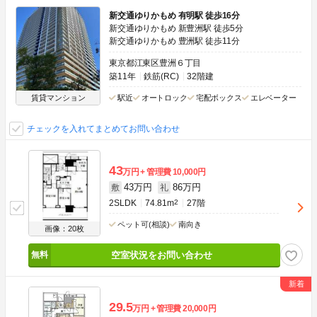
新交通ゆりかもめ 有明駅 徒歩16分
新交通ゆりかもめ 新豊洲駅 徒歩5分
新交通ゆりかもめ 豊洲駅 徒歩11分
東京都江東区豊洲６丁目
築11年
鉄筋(RC)
32階建
賃貸マンション
駅近
オートロック
宅配ボックス
エレベーター
チェックを入れてまとめてお問い合わせ
43
万円
管理費
10,000円
43万円
86万円
敷
礼
2SLDK
74.81m
2
27階
ペット可(相談)
南向き
画像：20枚
空室状況をお問い合わせ
29.5
万円
管理費
20,000円