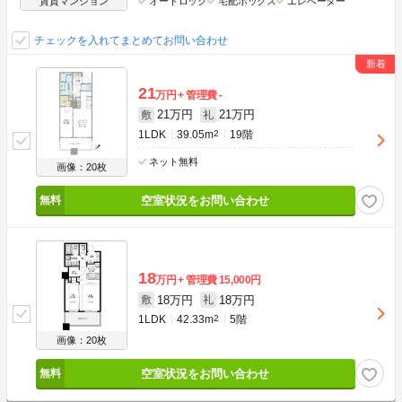
賃貸マンション
オートロック
宅配ボックス
エレベーター
チェックを入れてまとめてお問い合わせ
21
万円
管理費
-
21万円
21万円
敷
礼
1LDK
39.05m
2
19階
ネット無料
画像：20枚
空室状況をお問い合わせ
18
万円
管理費
15,000円
18万円
18万円
敷
礼
1LDK
42.33m
2
5階
画像：20枚
空室状況をお問い合わせ