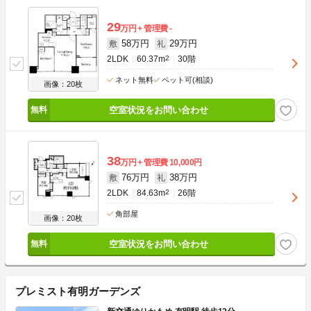
29
万円
管理費
-
58万円
29万円
敷
礼
2LDK
60.37m
2
30階
ネット無料
ペット可(相談)
画像：20枚
空室状況をお問い合わせ
38
万円
管理費
10,000円
76万円
38万円
敷
礼
2LDK
84.63m
2
26階
角部屋
画像：20枚
空室状況をお問い合わせ
プレミスト有明ガーデンズ