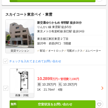
スカイコート東京ベイ・東雲
新交通ゆりかもめ 有明駅 徒歩16分
りんかい線 東雲駅 徒歩5分
東京メトロ有楽町線 辰巳駅 徒歩14分
東京都江東区東雲２丁目
築20年
鉄筋(RC)
5階建
賃貸マンション
駅近
オートロック
宅配ボックス
エレベーター
チェックを入れてまとめてお問い合わせ
10.2899
万円
管理費
7,100円
10.29万円
10.29万円
敷
礼
1K
21.76m
2
4階
画像：20枚
空室状況をお問い合わせ