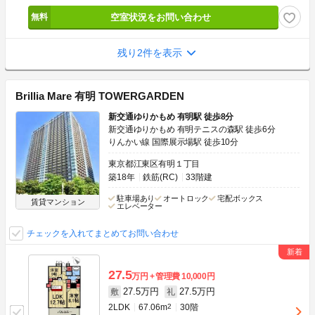
空室状況をお問い合わせ
残り2件を表示
Brillia Mare 有明 TOWERGARDEN
新交通ゆりかもめ 有明駅 徒歩8分
新交通ゆりかもめ 有明テニスの森駅 徒歩6分
りんかい線 国際展示場駅 徒歩10分
東京都江東区有明１丁目
築18年
鉄筋(RC)
33階建
駐車場あり
オートロック
宅配ボックス
賃貸マンション
エレベーター
チェックを入れてまとめてお問い合わせ
27.5
万円
管理費
10,000円
27.5万円
27.5万円
敷
礼
2LDK
67.06m
2
30階