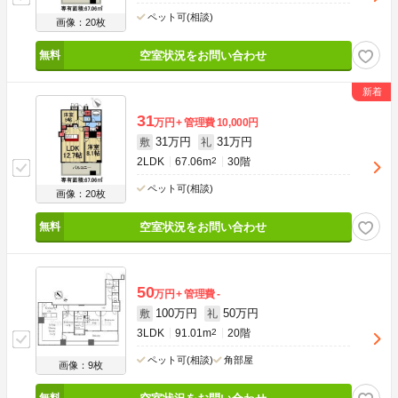
ペット可(相談)
画像：20枚
空室状況をお問い合わせ
31
万円
管理費
10,000円
31万円
31万円
敷
礼
2LDK
67.06m
2
30階
ペット可(相談)
画像：20枚
空室状況をお問い合わせ
50
万円
管理費
-
100万円
50万円
敷
礼
3LDK
91.01m
2
20階
ペット可(相談)
角部屋
画像：9枚