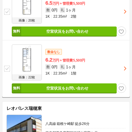
6.5
万円
管理費
5,500円
0円
1ヶ月
敷
礼
1K
22.35m
2
2階
画像：20枚
空室状況をお問い合わせ
敷金なし
6.2
万円
管理費
5,500円
0円
1ヶ月
敷
礼
1K
22.35m
2
1階
画像：22枚
空室状況をお問い合わせ
レオパレス瑞穂東
八高線 箱根ケ崎駅 徒歩26分