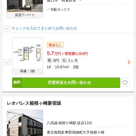
築21年
軽量鉄骨
-
宅配ボックス
賃貸アパート
チェックを入れてまとめてお問い合わせ
敷金なし
5.7
万円
管理費
5,500円
0円
1ヶ月
敷
礼
1K
19.87m
2
2階
画像：2枚
空室状況をお問い合わせ
レオパレス箱根ヶ崎新宿坂
八高線 箱根ケ崎駅 徒歩13分
東京都西多摩郡瑞穂町大字箱根ケ崎