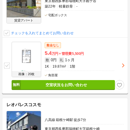
東京都西多摩郡瑞穂町大字殿ケ谷
築22年
軽量鉄骨
-
宅配ボックス
賃貸アパート
チェックを入れてまとめてお問い合わせ
敷金なし
5.4
万円
管理費
5,500円
0円
1ヶ月
敷
礼
1K
19.87m
2
1階
画像：20枚
角部屋
空室状況をお問い合わせ
レオパレスコスモ
八高線 箱根ケ崎駅 徒歩7分
東京都西多摩郡瑞穂町大字箱根ケ崎