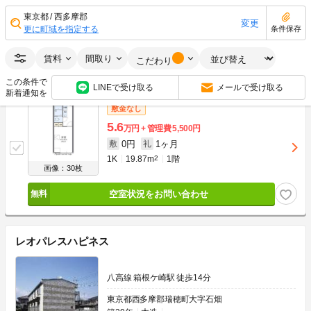
0円
1ヶ月
敷
礼
1K
19.87m
2
1階
東京都
西多摩郡
変更
更に町域を指定する
条件保存
画像：30枚
角部屋
賃料
間取り
空室状況をお問い合わせ
こだわり
この条件で
LINEで受け取る
メールで受け取る
新着通知を
敷金なし
5.6
万円
管理費
5,500円
0円
1ヶ月
敷
礼
1K
19.87m
2
1階
画像：30枚
空室状況をお問い合わせ
レオパレスハピネス
八高線 箱根ケ崎駅 徒歩14分
東京都西多摩郡瑞穂町大字石畑