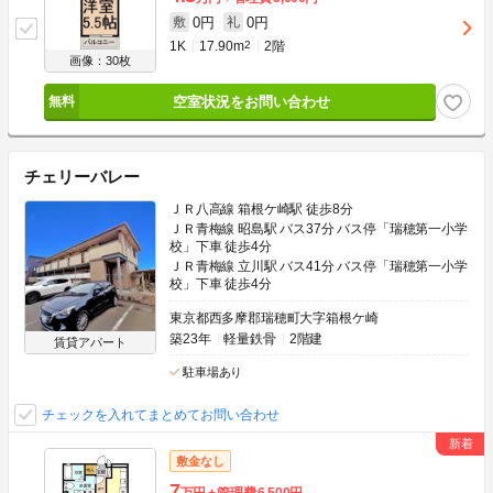
0円
0円
敷
礼
1K
17.90m
2
2階
画像：30枚
空室状況をお問い合わせ
チェリーバレー
ＪＲ八高線 箱根ケ崎駅 徒歩8分
ＪＲ青梅線 昭島駅 バス37分 バス停「瑞穂第一小学
校」下車 徒歩4分
ＪＲ青梅線 立川駅 バス41分 バス停「瑞穂第一小学
校」下車 徒歩4分
東京都西多摩郡瑞穂町大字箱根ケ崎
築23年
軽量鉄骨
2階建
賃貸アパート
駐車場あり
チェックを入れてまとめてお問い合わせ
敷金なし
7
万円
管理費
6,500円