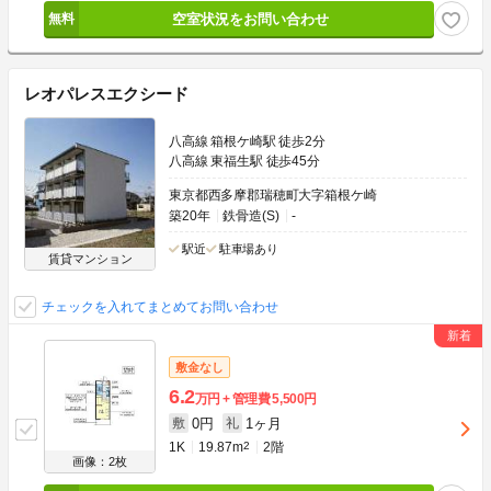
空室状況をお問い合わせ
レオパレスエクシード
八高線 箱根ケ崎駅 徒歩2分
八高線 東福生駅 徒歩45分
東京都西多摩郡瑞穂町大字箱根ケ崎
築20年
鉄骨造(S)
-
駅近
駐車場あり
賃貸マンション
チェックを入れてまとめてお問い合わせ
敷金なし
6.2
万円
管理費
5,500円
0円
1ヶ月
敷
礼
1K
19.87m
2
2階
画像：2枚