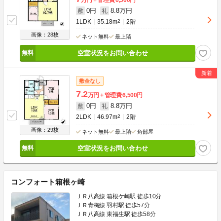
0円
8.8万円
敷
礼
1LDK
35.18m
2
2階
画像：28枚
ネット無料
最上階
空室状況をお問い合わせ
敷金なし
7.2
万円
管理費
6,500円
0円
8.8万円
敷
礼
2LDK
46.97m
2
2階
画像：29枚
ネット無料
最上階
角部屋
空室状況をお問い合わせ
コンフォート箱根ヶ崎
ＪＲ八高線 箱根ケ崎駅 徒歩10分
ＪＲ青梅線 羽村駅 徒歩57分
ＪＲ八高線 東福生駅 徒歩58分