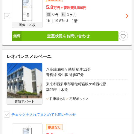
5.8
万円
管理費
5,500円
0円
1ヶ月
敷
礼
1K
19.87m
2
1階
画像：20枚
空室状況をお問い合わせ
レオパレスメルベーユ
八高線 箱根ケ崎駅 徒歩12分
青梅線 福生駅 徒歩37分
東京都西多摩郡瑞穂町箱根ケ崎西松原
築25年
木造
-
駐車場あり
宅配ボックス
賃貸アパート
チェックを入れてまとめてお問い合わせ
敷金なし