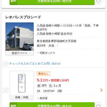
空室状況をお問い合わせ
レオパレスプロシード
八高線 箱根ケ崎駅 バス13分 バス停「高根」下車
徒歩5分
八高線 箱根ケ崎駅 徒歩30分
東京都西多摩郡瑞穂町大字高根
築24年
木造
-
宅配ボックス
賃貸アパート
チェックを入れてまとめてお問い合わせ
敷金なし
5.1
万円
管理費
5,500円
0円
1ヶ月
敷
礼
1K
19.87m
2
2階
画像：30枚
角部屋
空室状況をお問い合わせ