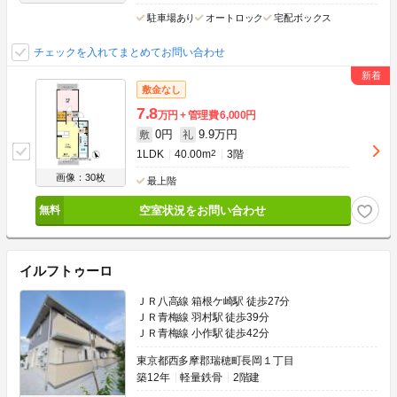
駐車場あり
オートロック
宅配ボックス
チェックを入れてまとめてお問い合わせ
敷金なし
7.8
万円
管理費
6,000円
0円
9.9万円
敷
礼
1LDK
40.00m
2
3階
画像：30枚
最上階
空室状況をお問い合わせ
イルフトゥーロ
ＪＲ八高線 箱根ケ崎駅 徒歩27分
ＪＲ青梅線 羽村駅 徒歩39分
ＪＲ青梅線 小作駅 徒歩42分
東京都西多摩郡瑞穂町長岡１丁目
築12年
軽量鉄骨
2階建