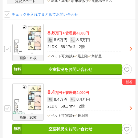
新築・築浅
駐車場あり
宅配ボックス
賃貸アパート
チェックを入れてまとめてお問い合わせ
8.6
万円
管理費
4,000円
8.6万円
8.6万円
敷
礼
2LDK
58.17m
2
2階
ペット可(相談)
最上階
角部屋
画像：19枚
空室状況をお問い合わせ
8.4
万円
管理費
4,000円
8.4万円
8.4万円
敷
礼
2LDK
58.17m
2
2階
ペット可(相談)
最上階
画像：20枚
空室状況をお問い合わせ