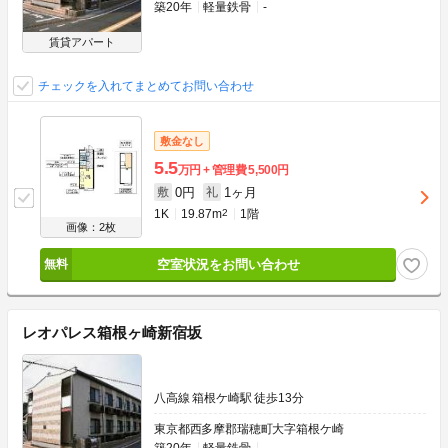
築20年
軽量鉄骨
-
賃貸アパート
チェックを入れてまとめてお問い合わせ
敷金なし
5.5
万円
管理費
5,500円
0円
1ヶ月
敷
礼
1K
19.87m
2
1階
画像：2枚
空室状況をお問い合わせ
レオパレス箱根ヶ崎新宿坂
八高線 箱根ケ崎駅 徒歩13分
東京都西多摩郡瑞穂町大字箱根ケ崎