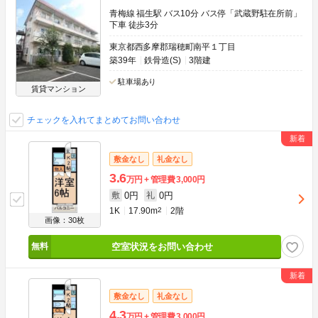
青梅線 福生駅 バス10分 バス停「武蔵野駐在所前」
下車 徒歩3分
東京都西多摩郡瑞穂町南平１丁目
築39年
鉄骨造(S)
3階建
駐車場あり
賃貸マンション
チェックを入れてまとめてお問い合わせ
敷金なし
礼金なし
3.6
万円
管理費
3,000円
0円
0円
敷
礼
1K
17.90m
2
2階
画像：30枚
空室状況をお問い合わせ
敷金なし
礼金なし
4.3
万円
管理費
3,000円