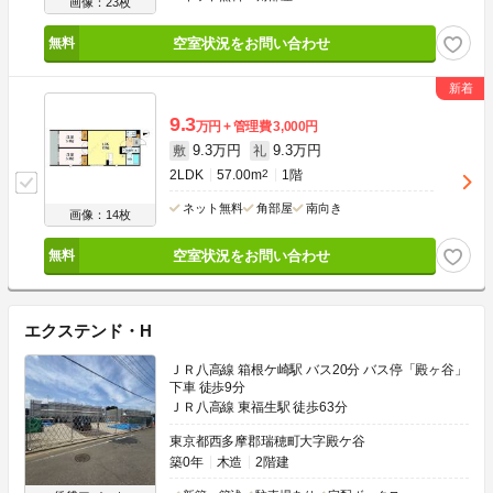
画像：23枚
空室状況をお問い合わせ
9.3
万円
管理費
3,000円
9.3万円
9.3万円
敷
礼
2LDK
57.00m
2
1階
ネット無料
角部屋
南向き
画像：14枚
空室状況をお問い合わせ
エクステンド・H
ＪＲ八高線 箱根ケ崎駅 バス20分 バス停「殿ヶ谷」
下車 徒歩9分
ＪＲ八高線 東福生駅 徒歩63分
東京都西多摩郡瑞穂町大字殿ケ谷
築0年
木造
2階建