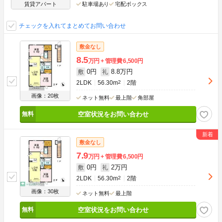
賃貸アパート
駐車場あり
宅配ボックス
チェックを入れてまとめてお問い合わせ
敷金なし
8.5
万円
管理費
6,500円
0円
8.8万円
敷
礼
2LDK
56.30m
2
2階
画像：20枚
ネット無料
最上階
角部屋
空室状況をお問い合わせ
敷金なし
7.9
万円
管理費
6,500円
0円
2万円
敷
礼
2LDK
56.30m
2
2階
画像：30枚
ネット無料
最上階
空室状況をお問い合わせ