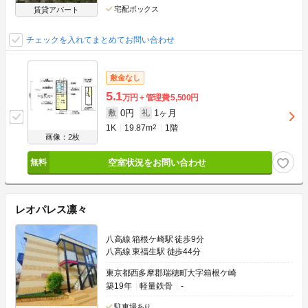
宅配ボックス
賃貸アパート
チェックを入れてまとめてお問い合わせ
敷金なし
5.1
万円
管理費
5,500円
0円
1ヶ月
敷
礼
1K
19.87m
2
1階
画像：2枚
空室状況をお問い合わせ
レオパレス凛々
八高線 箱根ケ崎駅 徒歩9分
八高線 東福生駅 徒歩44分
東京都西多摩郡瑞穂町大字箱根ケ崎
築19年
軽量鉄骨
-
駐車場あり