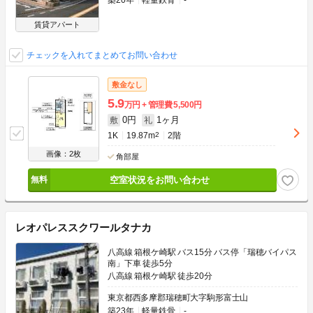
築20年
軽量鉄骨
-
賃貸アパート
チェックを入れてまとめてお問い合わせ
敷金なし
5.9
万円
管理費
5,500円
0円
1ヶ月
敷
礼
1K
19.87m
2
2階
画像：2枚
角部屋
空室状況をお問い合わせ
レオパレススクワールタナカ
八高線 箱根ケ崎駅 バス15分 バス停「瑞穂バイパス
南」下車 徒歩5分
八高線 箱根ケ崎駅 徒歩20分
東京都西多摩郡瑞穂町大字駒形富士山
築23年
軽量鉄骨
-