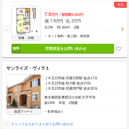
7.9
万円
管理費
6,500円
7.9万円
2万円
敷
礼
2LDK
56.30m
2
2階
ネット無料
最上階
角部屋
画像：20枚
空室状況をお問い合わせ
サンライズ・ヴィラ１
ＪＲ五日市線 武蔵引田駅 徒歩17分
ＪＲ五日市線 秋川駅 徒歩23分
ＪＲ五日市線 武蔵増戸駅 徒歩32分
東京都西多摩郡日の出町大字平井
築18年
木造
2階建
賃貸アパート
駐車場あり
チェックを入れてまとめてお問い合わせ