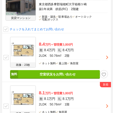
東京都西多摩郡瑞穂町大字箱根ケ崎
築1年未満
鉄筋(RC)
2階建
新築・築浅
駐車場あり
オートロック
賃貸マンション
宅配ボックス
チェックを入れてまとめてお問い合わせ
8.4
万円
管理費
3,000円
8.4万円
8.4万円
敷
礼
2LDK
50.76m
2
2階
ネット無料
最上階
角部屋
画像：23枚
空室状況をお問い合わせ
8.1
万円
管理費
3,000円
8.1万円
8.1万円
敷
礼
2LDK
50.76m
2
1階
ネット無料
角部屋