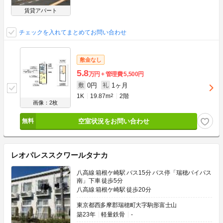
賃貸アパート
チェックを入れてまとめてお問い合わせ
敷金なし
5.8
万円
管理費
5,500円
0円
1ヶ月
敷
礼
1K
19.87m
2
2階
画像：2枚
空室状況をお問い合わせ
レオパレススクワールタナカ
八高線 箱根ケ崎駅 バス15分 バス停「瑞穂バイパス
南」下車 徒歩5分
八高線 箱根ケ崎駅 徒歩20分
東京都西多摩郡瑞穂町大字駒形富士山
築23年
軽量鉄骨
-