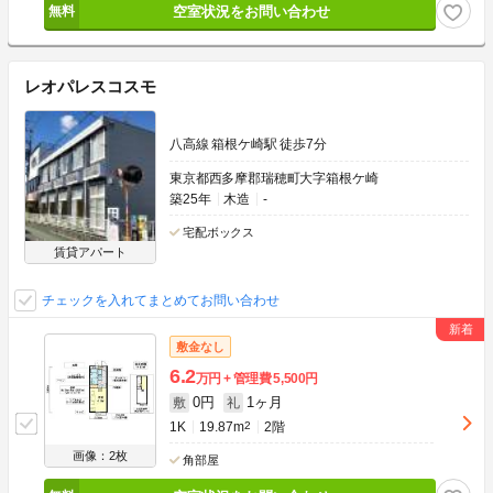
空室状況をお問い合わせ
レオパレスコスモ
八高線 箱根ケ崎駅 徒歩7分
東京都西多摩郡瑞穂町大字箱根ケ崎
築25年
木造
-
宅配ボックス
賃貸アパート
チェックを入れてまとめてお問い合わせ
敷金なし
6.2
万円
管理費
5,500円
0円
1ヶ月
敷
礼
1K
19.87m
2
2階
画像：2枚
角部屋