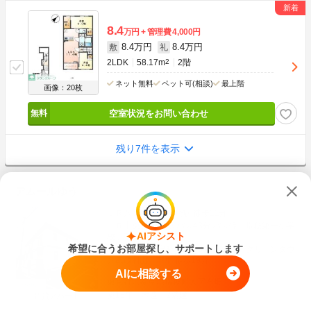
8.4
万円
管理費
4,000円
8.4万円
8.4万円
敷
礼
2LDK
58.17m
2
2階
ネット無料
ペット可(相談)
最上階
画像：20枚
空室状況をお問い合わせ
残り7件を表示
アムールゆう
ＪＲ八高線 箱根ケ崎駅 徒歩11分
ＪＲ中央線 立川駅 バス43分 バス停「瑞穂第一小学
AIアシスト
校」下車 徒歩2分
希望に合うお部屋探し、サポートします
ＪＲ青梅線 昭島駅 バス20分 バス停「グリーンタウ
ン武蔵村山」下車 徒歩19分
AIに相談する
東京都西多摩郡瑞穂町大字石畑
築18年
木造
2階建
賃貸アパート