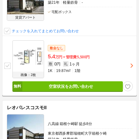
築21年
軽量鉄骨
-
宅配ボックス
賃貸アパート
チェックを入れてまとめてお問い合わせ
敷金なし
5.4
万円
管理費
5,500円
0円
1ヶ月
敷
礼
1K
19.87m
2
1階
画像：2枚
空室状況をお問い合わせ
レオパレスコスモII
八高線 箱根ケ崎駅 徒歩8分
東京都西多摩郡瑞穂町大字箱根ケ崎