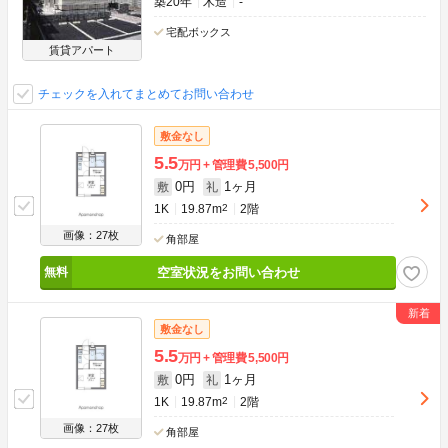
築20年
木造
-
宅配ボックス
賃貸アパート
チェックを入れてまとめてお問い合わせ
敷金なし
5.5
万円
管理費
5,500円
0円
1ヶ月
敷
礼
1K
19.87m
2
2階
画像：27枚
角部屋
空室状況をお問い合わせ
敷金なし
5.5
万円
管理費
5,500円
0円
1ヶ月
敷
礼
1K
19.87m
2
2階
画像：27枚
角部屋