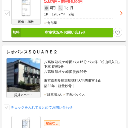
5.8
万円
管理費
5,500円
0円
1ヶ月
敷
礼
1K
19.87m
2
2階
画像：25枚
角部屋
空室状況をお問い合わせ
レオパレスＳＱＵＡＲＥ２
八高線 箱根ケ崎駅 バス16分 バス停「松山町入口」
下車 徒歩5分
八高線 箱根ケ崎駅 徒歩26分
東京都西多摩郡瑞穂町大字駒形富士山
築22年
軽量鉄骨
-
駐車場あり
宅配ボックス
賃貸アパート
チェックを入れてまとめてお問い合わせ
敷金なし