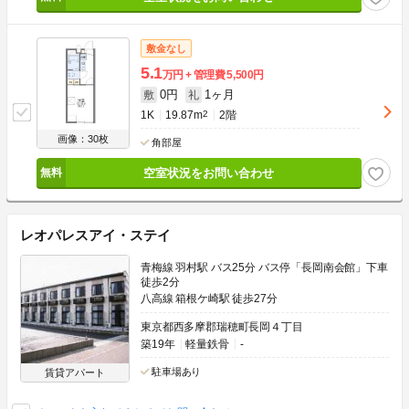
敷金なし
5.1
万円
管理費
5,500円
0円
1ヶ月
敷
礼
1K
19.87m
2
2階
画像：30枚
角部屋
空室状況をお問い合わせ
レオパレスアイ・ステイ
青梅線 羽村駅 バス25分 バス停「長岡南会館」下車
徒歩2分
八高線 箱根ケ崎駅 徒歩27分
東京都西多摩郡瑞穂町長岡４丁目
築19年
軽量鉄骨
-
駐車場あり
賃貸アパート