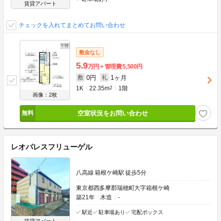
賃貸アパート
チェックを入れてまとめてお問い合わせ
敷金なし
5.9
万円
管理費
5,500円
0円
1ヶ月
敷
礼
1K
22.35m
2
1階
画像：2枚
空室状況をお問い合わせ
レオパレスフリューゲル
八高線 箱根ケ崎駅 徒歩5分
東京都西多摩郡瑞穂町大字箱根ケ崎
築21年
木造
-
駅近
駐車場あり
宅配ボックス