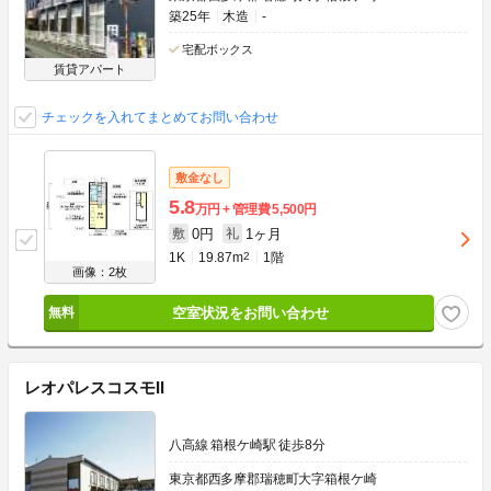
築25年
木造
-
宅配ボックス
賃貸アパート
チェックを入れてまとめてお問い合わせ
敷金なし
5.8
万円
管理費
5,500円
0円
1ヶ月
敷
礼
1K
19.87m
2
1階
画像：2枚
空室状況をお問い合わせ
レオパレスコスモII
八高線 箱根ケ崎駅 徒歩8分
東京都西多摩郡瑞穂町大字箱根ケ崎