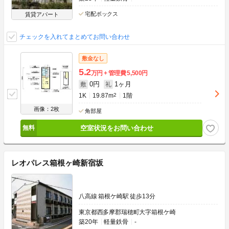
宅配ボックス
賃貸アパート
チェックを入れてまとめてお問い合わせ
敷金なし
5.2
万円
管理費
5,500円
0円
1ヶ月
敷
礼
1K
19.87m
2
1階
画像：2枚
角部屋
空室状況をお問い合わせ
レオパレス箱根ヶ崎新宿坂
八高線 箱根ケ崎駅 徒歩13分
東京都西多摩郡瑞穂町大字箱根ケ崎
築20年
軽量鉄骨
-