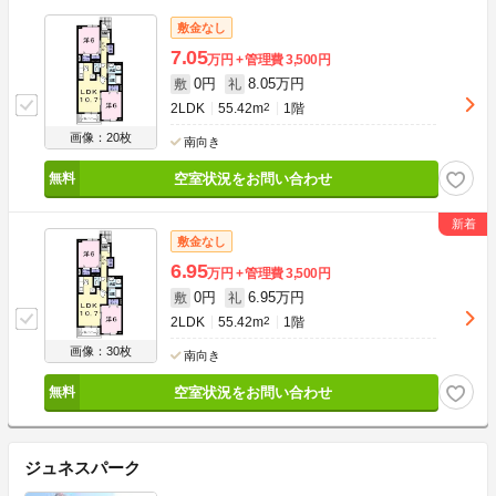
敷金なし
7.05
万円
管理費
3,500円
0円
8.05万円
敷
礼
2LDK
55.42m
2
1階
画像：20枚
南向き
空室状況をお問い合わせ
敷金なし
6.95
万円
管理費
3,500円
0円
6.95万円
敷
礼
2LDK
55.42m
2
1階
画像：30枚
南向き
空室状況をお問い合わせ
ジュネスパーク