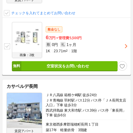
賃貸アパート
チェックを入れてまとめてお問い合わせ
敷金なし
6
万円
管理費
5,500円
0円
1ヶ月
敷
礼
1K
23.71m
2
1階
画像：2枚
空室状況をお問い合わせ
カサベルデ長岡
ＪＲ八高線 箱根ケ崎駅 徒歩24分
ＪＲ青梅線 羽村駅 バス12分 バス停「ＪＡ長岡支店
入口」下車 徒歩3分
西武拝島線 東大和市駅 バス39分 バス停「東長岡」
下車 徒歩6分
東京都西多摩郡瑞穂町長岡１丁目
築17年
軽量鉄骨
3階建
賃貸アパート