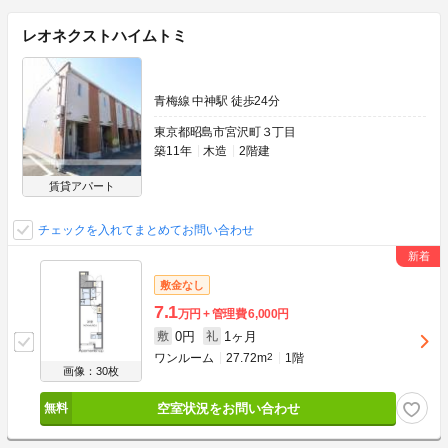
レオネクストハイムトミ
青梅線 中神駅 徒歩24分
東京都昭島市宮沢町３丁目
築11年
木造
2階建
賃貸アパート
チェックを入れてまとめてお問い合わせ
敷金なし
7.1
万円
管理費
6,000円
0円
1ヶ月
敷
礼
ワンルーム
27.72m
2
1階
画像：30枚
空室状況をお問い合わせ