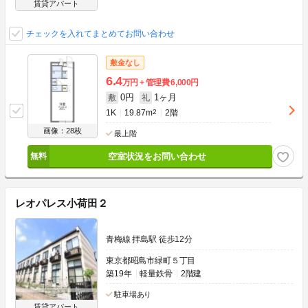
賃貸アパート
チェックを入れてまとめてお問い合わせ
敷金なし
6.4
万円
管理費
6,000円
0円
1ヶ月
敷
礼
1K
19.87m
2
2階
画像：28枚
最上階
空室状況をお問い合わせ
レオパレス小荷田２
青梅線 拝島駅 徒歩12分
東京都昭島市緑町５丁目
築19年
軽量鉄骨
2階建
駐車場あり
賃貸アパート