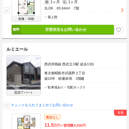
1ヶ月
1ヶ月
敷
礼
3LDK
65.64m
2
7階
最上階
画像：30枚
空室状況をお問い合わせ
ルミエール
西武拝島線 西武立川駅 徒歩13分
東京都昭島市武蔵野２丁目
築10年
軽量鉄骨
2階建
駐車場あり
宅配ボックス
賃貸アパート
チェックを入れてまとめてお問い合わせ
敷金なし
11.5
万円
管理費
6,500円