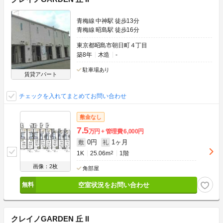
青梅線 中神駅 徒歩13分
青梅線 昭島駅 徒歩16分
東京都昭島市朝日町４丁目
築8年
木造
-
駐車場あり
賃貸アパート
チェックを入れてまとめてお問い合わせ
敷金なし
7.5
万円
管理費
6,000円
0円
1ヶ月
敷
礼
1K
25.06m
2
1階
画像：2枚
角部屋
空室状況をお問い合わせ
クレイノGARDEN 丘 II