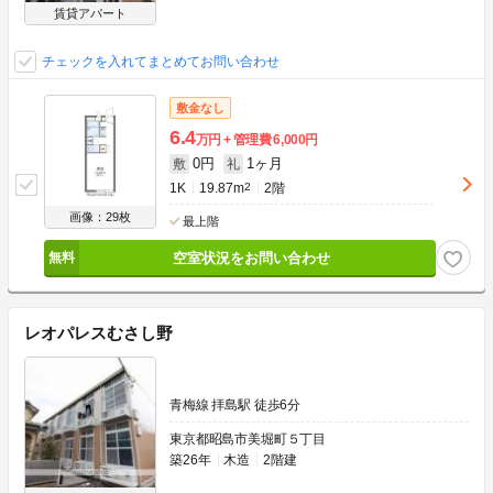
賃貸アパート
チェックを入れてまとめてお問い合わせ
敷金なし
6.4
万円
管理費
6,000円
0円
1ヶ月
敷
礼
1K
19.87m
2
2階
画像：29枚
最上階
空室状況をお問い合わせ
レオパレスむさし野
青梅線 拝島駅 徒歩6分
東京都昭島市美堀町５丁目
築26年
木造
2階建