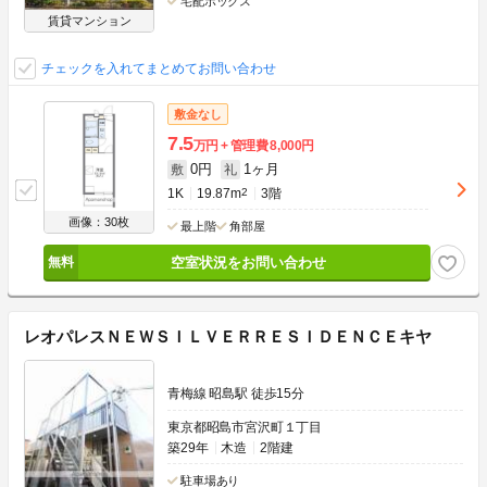
宅配ボックス
賃貸マンション
チェックを入れてまとめてお問い合わせ
敷金なし
7.5
万円
管理費
8,000円
0円
1ヶ月
敷
礼
1K
19.87m
2
3階
画像：30枚
最上階
角部屋
空室状況をお問い合わせ
レオパレスＮＥＷＳＩＬＶＥＲＲＥＳＩＤＥＮＣＥキヤ
青梅線 昭島駅 徒歩15分
東京都昭島市宮沢町１丁目
築29年
木造
2階建
駐車場あり