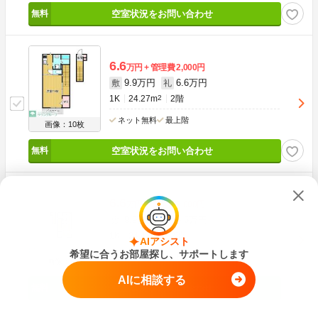
空室状況をお問い合わせ
6.6
万円
管理費
2,000円
9.9万円
6.6万円
敷
礼
1K
24.27m
2
2階
ネット無料
最上階
画像：10枚
空室状況をお問い合わせ
6.6
万円
管理費
2,000円
9.9万円
6.6万円
敷
礼
1K
24.42m
2
2階
AIアシスト
希望に合うお部屋探し、サポートします
ネット無料
最上階
画像：9枚
AIに相談する
空室状況をお問い合わせ