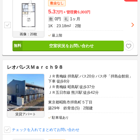
敷金なし
5.3
万円
管理費
6,000円
0円
1ヶ月
敷
礼
1K
23.18m
2
2階
画像：20枚
最上階
空室状況をお問い合わせ
レオパレスＭａｒｃｈ９８
ＪＲ青梅線 拝島駅 バス20分 バス停「拝島会館前」
下車 徒歩8分
ＪＲ青梅線 昭島駅 徒歩37分
ＪＲ五日市線 熊川駅 徒歩42分
東京都昭島市拝島町５丁目
築29年
鉄骨造(S)
2階建
賃貸アパート
駐車場あり
チェックを入れてまとめてお問い合わせ