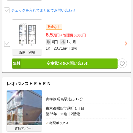
チェックを入れてまとめてお問い合わせ
敷金なし
6.5
万円
管理費
6,000円
0円
1ヶ月
敷
礼
1K
23.71m
2
1階
画像：28枚
空室状況をお問い合わせ
レオパレスＨＥＶＥＮ
青梅線 昭島駅 徒歩12分
東京都昭島市緑町１丁目
築25年
木造
2階建
宅配ボックス
賃貸アパート