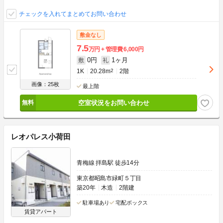
チェックを入れてまとめてお問い合わせ
敷金なし
7.5
万円
管理費
6,000円
0円
1ヶ月
敷
礼
1K
20.28m
2
2階
画像：25枚
最上階
空室状況をお問い合わせ
レオパレス小荷田
青梅線 拝島駅 徒歩14分
東京都昭島市緑町５丁目
築20年
木造
2階建
駐車場あり
宅配ボックス
賃貸アパート