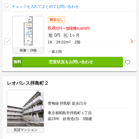
チェックを入れてまとめてお問い合わせ
敷金なし
6.8
万円
管理費
6,000円
0円
1ヶ月
敷
礼
1K
28.02m
2
2階
画像：24枚
最上階
空室状況をお問い合わせ
レオパレス拝島町２
青梅線 拝島駅 徒歩21分
東京都昭島市拝島町１丁目
築19年
鉄骨造(S)
3階建
賃貸マンション