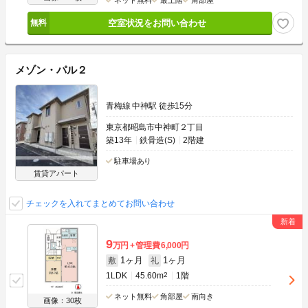
空室状況をお問い合わせ
メゾン・パル２
青梅線 中神駅 徒歩15分
東京都昭島市中神町２丁目
築13年
鉄骨造(S)
2階建
駐車場あり
賃貸アパート
チェックを入れてまとめてお問い合わせ
9
万円
管理費
6,000円
1ヶ月
1ヶ月
敷
礼
1LDK
45.60m
2
1階
ネット無料
角部屋
南向き
画像：30枚