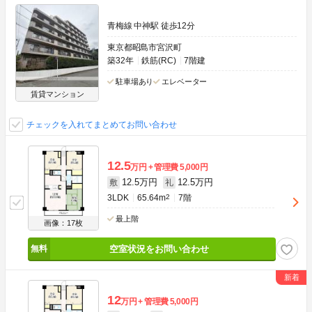
青梅線 中神駅 徒歩12分
東京都昭島市宮沢町
築32年
鉄筋(RC)
7階建
駐車場あり
エレベーター
賃貸マンション
チェックを入れてまとめてお問い合わせ
12.5
万円
管理費
5,000円
12.5万円
12.5万円
敷
礼
3LDK
65.64m
2
7階
最上階
画像：17枚
空室状況をお問い合わせ
12
万円
管理費
5,000円