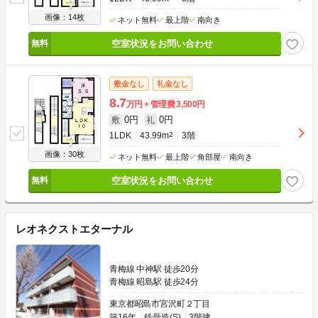
画像：14枚
ネット無料
最上階
南向き
空室状況をお問い合わせ
敷金なし
礼金なし
8.7
万円
管理費
3,500円
0円
0円
敷
礼
1LDK
43.99m
2
3階
画像：30枚
ネット無料
最上階
角部屋
南向き
空室状況をお問い合わせ
レオネクストエターナル
青梅線 中神駅 徒歩20分
青梅線 昭島駅 徒歩24分
東京都昭島市宮沢町２丁目
築16年
鉄骨造(S)
3階建