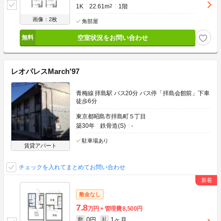
1K
22.61m
2
1階
画像：2枚
角部屋
空室状況をお問い合わせ
レオパレスMarch′97
青梅線 拝島駅 バス20分 バス停「拝島会館前」下車
徒歩6分
東京都昭島市拝島町５丁目
築30年
鉄骨造(S)
-
駐車場あり
賃貸アパート
チェックを入れてまとめてお問い合わせ
敷金なし
7.8
万円
管理費
8,500円
0円
1ヶ月
敷
礼