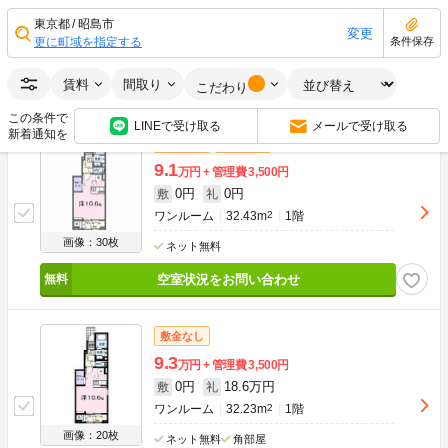
0円
9.1万円
敷
礼
ワンルーム
32.43m
2
1階
東京都
昭島市
変更
更に町域を指定する
条件保存
画像：14枚
ネット無料
賃料
間取り
空室状況をお問い合わせ
こだわり
この条件で
LINEで受け取る
メールで受け取る
新着通知を
敷金なし
礼金なし
9.1
万円
管理費
3,500円
0円
0円
敷
礼
ワンルーム
32.43m
2
1階
画像：30枚
ネット無料
空室状況をお問い合わせ
敷金なし
9.3
万円
管理費
3,500円
0円
18.6万円
敷
礼
ワンルーム
32.23m
2
1階
画像：20枚
ネット無料
角部屋