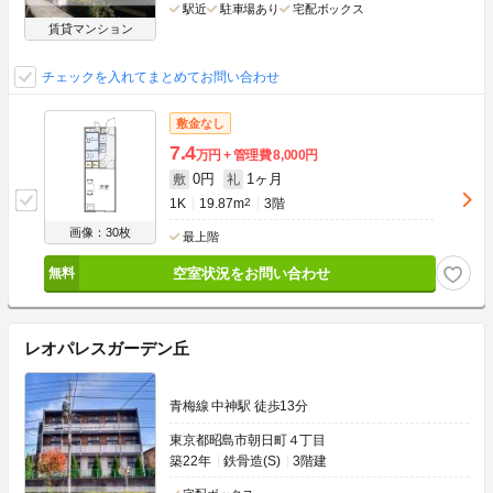
駅近
駐車場あり
宅配ボックス
賃貸マンション
チェックを入れてまとめてお問い合わせ
敷金なし
7.4
万円
管理費
8,000円
0円
1ヶ月
敷
礼
1K
19.87m
2
3階
画像：30枚
最上階
空室状況をお問い合わせ
レオパレスガーデン丘
青梅線 中神駅 徒歩13分
東京都昭島市朝日町４丁目
築22年
鉄骨造(S)
3階建