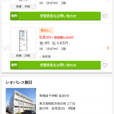
1K
19.87m
2
1階
画像：30枚
空室状況をお問い合わせ
敷金なし
5.8
万円
管理費
6,000円
0円
5.8万円
敷
礼
1K
19.87m
2
1階
画像：20枚
角部屋
空室状況をお問い合わせ
レオパレス朝日
青梅線 中神駅 徒歩5分
東京都昭島市朝日町２丁目
築23年
鉄骨造(S)
3階建