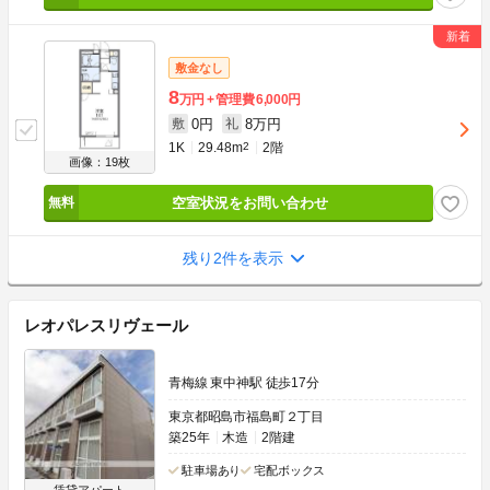
敷金なし
8
万円
管理費
6,000円
0円
8万円
敷
礼
1K
29.48m
2
2階
画像：19枚
空室状況をお問い合わせ
残り2件を表示
レオパレスリヴェール
青梅線 東中神駅 徒歩17分
東京都昭島市福島町２丁目
築25年
木造
2階建
駐車場あり
宅配ボックス