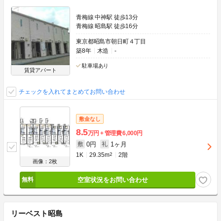
青梅線 中神駅 徒歩13分
青梅線 昭島駅 徒歩16分
東京都昭島市朝日町４丁目
築8年
木造
-
駐車場あり
賃貸アパート
チェックを入れてまとめてお問い合わせ
敷金なし
8.5
万円
管理費
6,000円
0円
1ヶ月
敷
礼
1K
29.35m
2
2階
画像：2枚
空室状況をお問い合わせ
リーベスト昭島