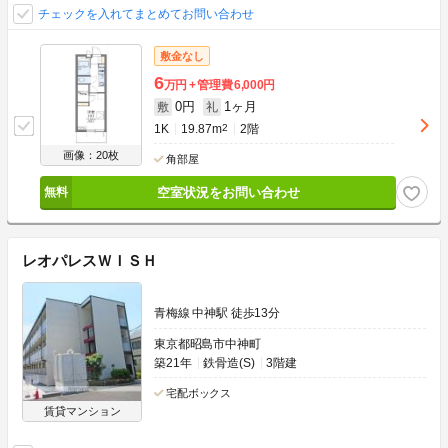
チェックを入れてまとめてお問い合わせ
敷金なし
6
万円
管理費
6,000円
0円
1ヶ月
敷
礼
1K
19.87m
2
2階
画像：20枚
角部屋
空室状況をお問い合わせ
レオパレスＷＩＳＨ
青梅線 中神駅 徒歩13分
東京都昭島市中神町
築21年
鉄骨造(S)
3階建
宅配ボックス
賃貸マンション