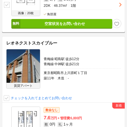
2DK
46.37m
2
1階
画像：20枚
角部屋
空室状況をお問い合わせ
レオネクストスカイブルー
青梅線 昭島駅 徒歩12分
青梅線 中神駅 徒歩21分
東京都昭島市上川原町１丁目
築11年
木造
-
賃貸アパート
チェックを入れてまとめてお問い合わせ
敷金なし
7.6
万円
管理費
6,000円
0円
1ヶ月
敷
礼