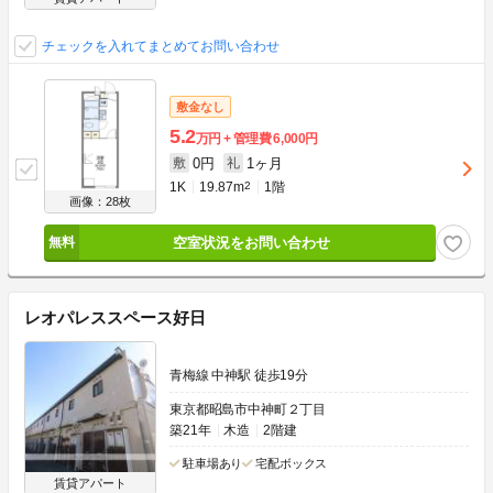
チェックを入れてまとめてお問い合わせ
敷金なし
5.2
万円
管理費
6,000円
0円
1ヶ月
敷
礼
1K
19.87m
2
1階
画像：28枚
空室状況をお問い合わせ
レオパレススペース好日
青梅線 中神駅 徒歩19分
東京都昭島市中神町２丁目
築21年
木造
2階建
駐車場あり
宅配ボックス
賃貸アパート