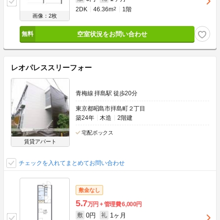
2DK
46.36m
2
1階
画像：2枚
空室状況をお問い合わせ
レオパレススリーフォー
青梅線 拝島駅 徒歩20分
東京都昭島市拝島町２丁目
築24年
木造
2階建
宅配ボックス
賃貸アパート
チェックを入れてまとめてお問い合わせ
敷金なし
5.7
万円
管理費
6,000円
0円
1ヶ月
敷
礼