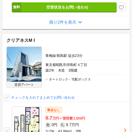
空室状況をお問い合わせ
残り2件を表示
クリアネスM I
青梅線 昭島駅 徒歩23分
東京都昭島市拝島町４丁目
築2年
木造
3階建
オートロック
宅配ボックス
賃貸アパート
チェックを入れてまとめてお問い合わせ
敷金なし
8.7
万円
管理費
3,500円
0円
8.7万円
敷
礼
1LDK
43.99m
2
3階