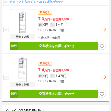
チェックを入れてまとめてお問い合わせ
敷金なし
7.6
万円
管理費
8,000円
0円
1ヶ月
敷
礼
1K
19.87m
2
3階
画像：20枚
最上階
角部屋
空室状況をお問い合わせ
敷金なし
7.4
万円
管理費
8,000円
0円
7.4万円
敷
礼
1K
19.87m
2
2階
画像：19枚
空室状況をお問い合わせ
クレイノGARDEN 丘 II