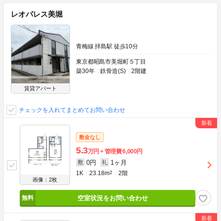
レオパレス美堀
青梅線 拝島駅 徒歩10分
東京都昭島市美堀町５丁目
築30年
鉄骨造(S)
2階建
賃貸アパート
チェックを入れてまとめてお問い合わせ
敷金なし
5.3
万円
管理費
6,000円
0円
1ヶ月
敷
礼
1K
23.18m
2
2階
画像：2枚
空室状況をお問い合わせ