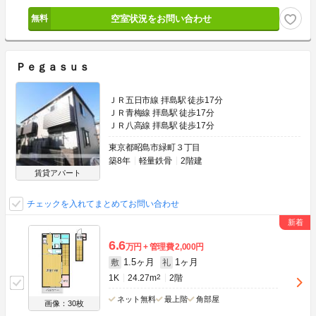
空室状況をお問い合わせ
Ｐｅｇａｓｕｓ
ＪＲ五日市線 拝島駅 徒歩17分
ＪＲ青梅線 拝島駅 徒歩17分
ＪＲ八高線 拝島駅 徒歩17分
東京都昭島市緑町３丁目
築8年
軽量鉄骨
2階建
賃貸アパート
チェックを入れてまとめてお問い合わせ
6.6
万円
管理費
2,000円
1.5ヶ月
1ヶ月
敷
礼
1K
24.27m
2
2階
ネット無料
最上階
角部屋
画像：30枚