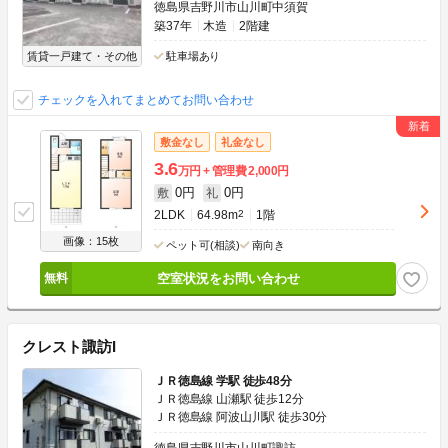
徳島県吉野川市山川町中須賀
築37年
木造
2階建
賃貸一戸建て・その他
駐車場あり
チェックを入れてまとめてお問い合わせ
敷金なし
礼金なし
3.6
万円
管理費
2,000円
0円
0円
敷
礼
2LDK
64.98m
2
1階
画像：15枚
ペット可(相談)
南向き
空室状況をお問い合わせ
クレスト諏訪I
ＪＲ徳島線 学駅 徒歩48分
ＪＲ徳島線 山瀬駅 徒歩12分
ＪＲ徳島線 阿波山川駅 徒歩30分