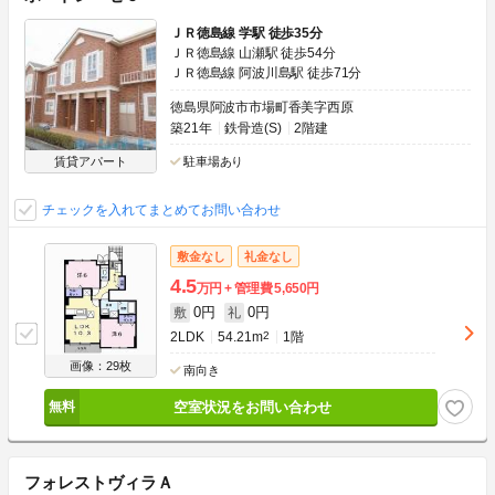
ＪＲ徳島線 学駅 徒歩35分
ＪＲ徳島線 山瀬駅 徒歩54分
ＪＲ徳島線 阿波川島駅 徒歩71分
徳島県阿波市市場町香美字西原
築21年
鉄骨造(S)
2階建
賃貸アパート
駐車場あり
チェックを入れてまとめてお問い合わせ
敷金なし
礼金なし
4.5
万円
管理費
5,650円
0円
0円
敷
礼
2LDK
54.21m
2
1階
画像：29枚
南向き
空室状況をお問い合わせ
フォレストヴィラＡ