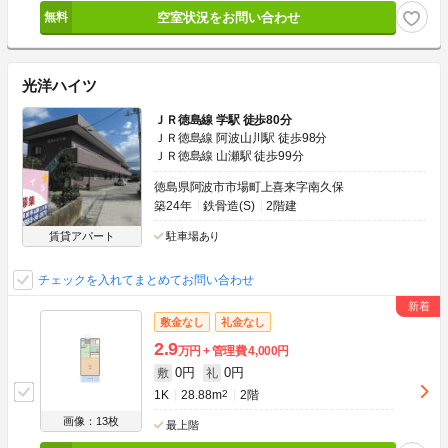
空室状況をお問い合わせ
光洋ハイツ
ＪＲ徳島線 学駅 徒歩80分
ＪＲ徳島線 阿波山川駅 徒歩98分
ＪＲ徳島線 山瀬駅 徒歩99分
徳島県阿波市市場町上喜来字南久保
築24年
鉄骨造(S)
2階建
賃貸アパート
駐車場あり
チェックを入れてまとめてお問い合わせ
敷金なし
礼金なし
2.9
万円
管理費
4,000円
0円
0円
敷
礼
1K
28.88m
2
2階
画像：13枚
最上階