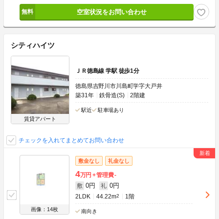
空室状況をお問い合わせ
シティハイツ
ＪＲ徳島線 学駅 徒歩1分
徳島県吉野川市川島町学字大戸井
築31年
鉄骨造(S)
2階建
駅近
駐車場あり
賃貸アパート
チェックを入れてまとめてお問い合わせ
敷金なし
礼金なし
4
万円
管理費
-
0円
0円
敷
礼
2LDK
44.22m
2
1階
画像：14枚
南向き