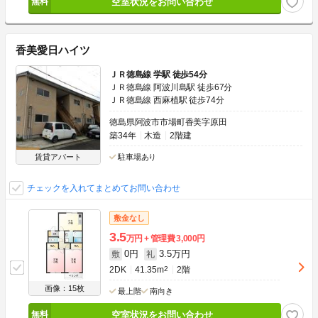
空室状況をお問い合わせ
香美愛日ハイツ
ＪＲ徳島線 学駅 徒歩54分
ＪＲ徳島線 阿波川島駅 徒歩67分
ＪＲ徳島線 西麻植駅 徒歩74分
徳島県阿波市市場町香美字原田
築34年
木造
2階建
賃貸アパート
駐車場あり
チェックを入れてまとめてお問い合わせ
敷金なし
3.5
万円
管理費
3,000円
0円
3.5万円
敷
礼
2DK
41.35m
2
2階
画像：15枚
最上階
南向き
空室状況をお問い合わせ