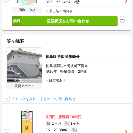
3DK
66.24m
2
2階
画像：29枚
最上階
南向き
空室状況をお問い合わせ
笠ヶ峰荘
徳島線 学駅 徒歩90分
徳島県阿波市阿波町下喜来
築26年
軽量鉄骨
2階建
駐車場あり
賃貸アパート
チェックを入れてまとめてお問い合わせ
3
万円
管理費
2,000円
1ヶ月
1ヶ月
敷
礼
1K
21.38m
2
2階