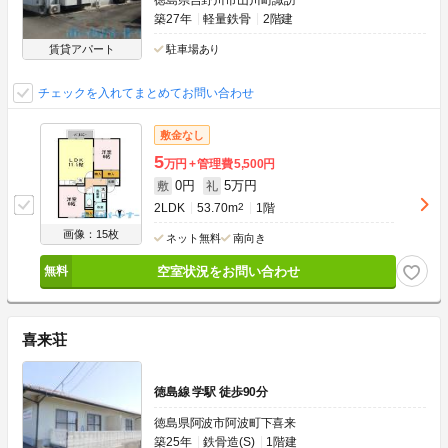
徳島県吉野川市山川町諏訪
築27年
軽量鉄骨
2階建
賃貸アパート
駐車場あり
チェックを入れてまとめてお問い合わせ
敷金なし
5
万円
管理費
5,500円
0円
5万円
敷
礼
2LDK
53.70m
2
1階
画像：15枚
ネット無料
南向き
空室状況をお問い合わせ
喜来荘
徳島線 学駅 徒歩90分
徳島県阿波市阿波町下喜来
築25年
鉄骨造(S)
1階建