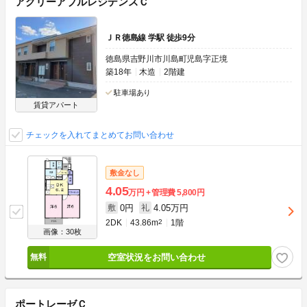
アグリーアブルレジデンスＣ
ＪＲ徳島線 学駅 徒歩9分
徳島県吉野川市川島町児島字正境
築18年
木造
2階建
駐車場あり
賃貸アパート
チェックを入れてまとめてお問い合わせ
敷金なし
4.05
万円
管理費
5,800円
0円
4.05万円
敷
礼
2DK
43.86m
2
1階
画像：30枚
空室状況をお問い合わせ
ポートレーゼＣ