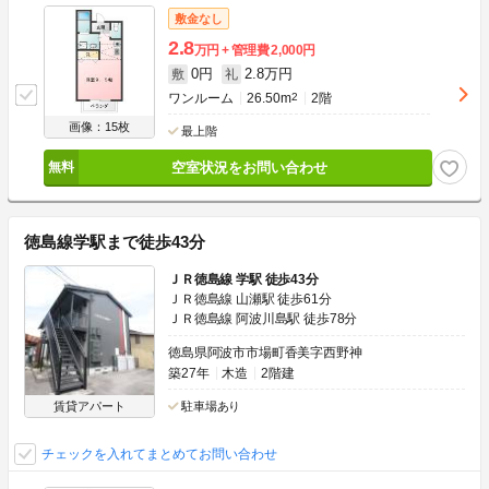
敷金なし
2.8
万円
管理費
2,000円
0円
2.8万円
敷
礼
ワンルーム
26.50m
2
2階
画像：15枚
最上階
空室状況をお問い合わせ
徳島線学駅まで徒歩43分
ＪＲ徳島線 学駅 徒歩43分
ＪＲ徳島線 山瀬駅 徒歩61分
ＪＲ徳島線 阿波川島駅 徒歩78分
徳島県阿波市市場町香美字西野神
築27年
木造
2階建
賃貸アパート
駐車場あり
チェックを入れてまとめてお問い合わせ