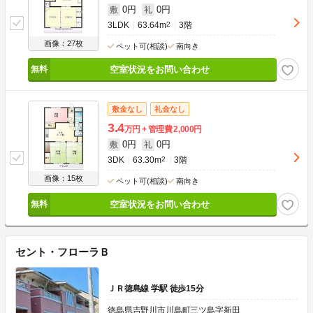
0円
0円
敷
礼
3LDK
63.64m
2
3階
画像：27枚
ペット可(相談)
南向き
空室状況をお問い合わせ
敷金なし
礼金なし
3.4
万円
管理費
2,000円
0円
0円
敷
礼
3DK
63.30m
2
3階
画像：15枚
ペット可(相談)
南向き
空室状況をお問い合わせ
セント・フローラＢ
ＪＲ徳島線 学駅 徒歩15分
徳島県吉野川市川島町三ツ島字新田