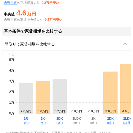
吉野川市
の平均家賃より
−0.8万円安い
4.6
万円
中央値
吉野川市の家賃中央値より
−0.5万円安い
基本条件で家賃相場を比較する
間取りで家賃相場を比較する
5万
4万
3万
2万
1万
2.8万円
3.0万円
3.2万円
0.0万円
0.0万円
3.9万円
4.6万円
0万
1R
1K
1DK
1LDK
2K
2DK
2LDK
(1件)
(7件)
(1件)
(0件)
(0件)
(5件)
(14件)
※該当物件数が4件以下の場合は、家賃相場のグラフをグレーで表示しています。