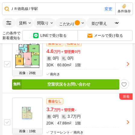
0円
0円
敷
礼
3DK
60.80m
2
2階
変更
ＪＲ徳島線
学駅
条件保存
画像：28枚
南向き
賃料
間取り
こだわり
空室状況をお問い合わせ
この条件で
LINEで受け取る
メールで受け取る
新着通知を
敷金なし
礼金なし
4.6
万円
管理費
0円
0円
0円
敷
礼
3DK
60.80m
2
1階
画像：28枚
南向き
空室状況をお問い合わせ
敷金なし
3.7
万円
管理費
-
0円
3.7万円
敷
礼
2DK
47.88m
2
1階
画像：19枚
フリーレント
南向き