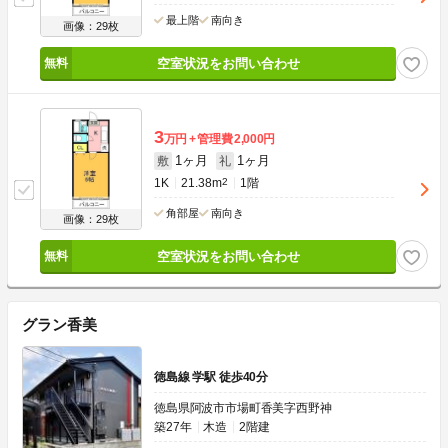
最上階
南向き
画像：29枚
空室状況をお問い合わせ
3
万円
管理費
2,000円
1ヶ月
1ヶ月
敷
礼
1K
21.38m
2
1階
角部屋
南向き
画像：29枚
空室状況をお問い合わせ
グラン香美
徳島線 学駅 徒歩40分
徳島県阿波市市場町香美字西野神
築27年
木造
2階建