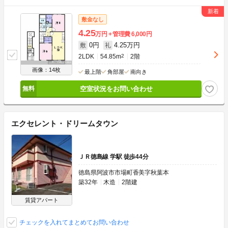
敷金なし
4.25
万円
管理費
6,000円
0円
4.25万円
敷
礼
2LDK
54.85m
2
2階
画像：14枚
最上階
角部屋
南向き
空室状況をお問い合わせ
エクセレント・ドリームタウン
ＪＲ徳島線 学駅 徒歩44分
徳島県阿波市市場町香美字秋葉本
築32年
木造
2階建
賃貸アパート
チェックを入れてまとめてお問い合わせ