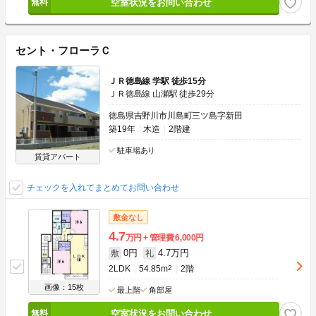
空室状況をお問い合わせ
セント・フローラＣ
ＪＲ徳島線 学駅 徒歩15分
ＪＲ徳島線 山瀬駅 徒歩29分
徳島県吉野川市川島町三ツ島字新田
築19年
木造
2階建
駐車場あり
賃貸アパート
チェックを入れてまとめてお問い合わせ
敷金なし
4.7
万円
管理費
6,000円
0円
4.7万円
敷
礼
2LDK
54.85m
2
2階
画像：15枚
最上階
角部屋
空室状況をお問い合わせ