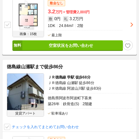
敷金なし
3.2
万円
管理費
2,000円
0円
3.2万円
敷
礼
1DK
24.84m
2
2階
画像：15枚
最上階
空室状況をお問い合わせ
徳島線山瀬駅まで徒歩86分
ＪＲ徳島線 学駅 徒歩68分
ＪＲ徳島線 山瀬駅 徒歩86分
ＪＲ徳島線 阿波山川駅 徒歩83分
徳島県阿波市阿波町下喜来
築26年
鉄骨造(S)
2階建
賃貸アパート
駐車場あり
チェックを入れてまとめてお問い合わせ