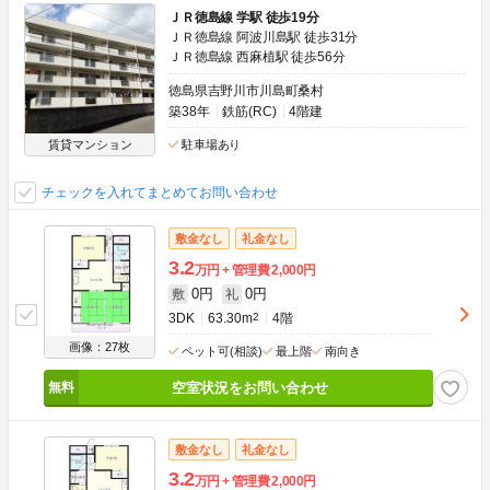
ＪＲ徳島線 学駅 徒歩19分
ＪＲ徳島線 阿波川島駅 徒歩31分
ＪＲ徳島線 西麻植駅 徒歩56分
徳島県吉野川市川島町桑村
築38年
鉄筋(RC)
4階建
賃貸マンション
駐車場あり
チェックを入れてまとめてお問い合わせ
敷金なし
礼金なし
3.2
万円
管理費
2,000円
0円
0円
敷
礼
3DK
63.30m
2
4階
画像：27枚
ペット可(相談)
最上階
南向き
空室状況をお問い合わせ
敷金なし
礼金なし
3.2
万円
管理費
2,000円