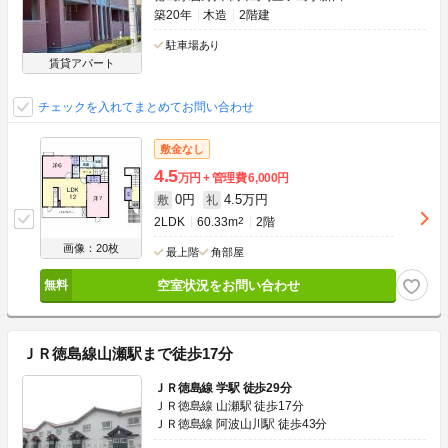
築20年
木造
2階建
駐車場あり
賃貸アパート
チェックを入れてまとめてお問い合わせ
敷金なし
4.5
万円
管理費
6,000円
0円
4.5万円
敷
礼
2LDK
60.33m
2
2階
画像：20枚
最上階
角部屋
空室状況をお問い合わせ
ＪＲ徳島線山瀬駅まで徒歩17分
ＪＲ徳島線 学駅 徒歩29分
ＪＲ徳島線 山瀬駅 徒歩17分
ＪＲ徳島線 阿波山川駅 徒歩43分