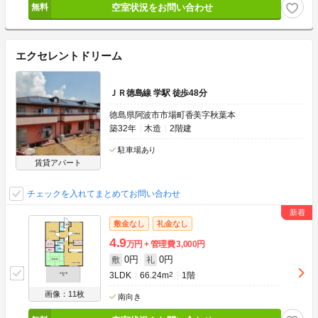
空室状況をお問い合わせ
エクセレントドリーム
ＪＲ徳島線 学駅 徒歩48分
徳島県阿波市市場町香美字秋葉本
築32年
木造
2階建
駐車場あり
賃貸アパート
チェックを入れてまとめてお問い合わせ
敷金なし
礼金なし
4.9
万円
管理費
3,000円
0円
0円
敷
礼
3LDK
66.24m
2
1階
画像：11枚
南向き