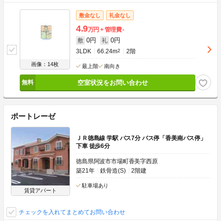
敷金なし
礼金なし
4.9
万円
管理費
-
0円
0円
敷
礼
3LDK
66.24m
2
2階
画像：14枚
最上階
南向き
空室状況をお問い合わせ
ポートレーゼ
ＪＲ徳島線 学駅 バス7分 バス停「香美南バス停」
下車 徒歩6分
徳島県阿波市市場町香美字西原
築21年
鉄骨造(S)
2階建
駐車場あり
賃貸アパート
チェックを入れてまとめてお問い合わせ