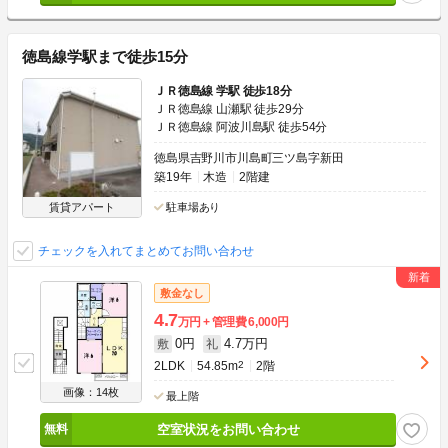
徳島線学駅まで徒歩15分
ＪＲ徳島線 学駅 徒歩18分
ＪＲ徳島線 山瀬駅 徒歩29分
ＪＲ徳島線 阿波川島駅 徒歩54分
徳島県吉野川市川島町三ツ島字新田
築19年
木造
2階建
賃貸アパート
駐車場あり
チェックを入れてまとめてお問い合わせ
敷金なし
4.7
万円
管理費
6,000円
0円
4.7万円
敷
礼
2LDK
54.85m
2
2階
画像：14枚
最上階
空室状況をお問い合わせ