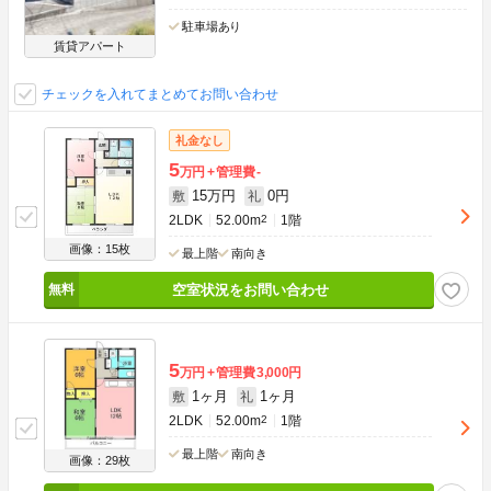
駐車場あり
賃貸アパート
チェックを入れてまとめてお問い合わせ
礼金なし
5
万円
管理費
-
15万円
0円
敷
礼
2LDK
52.00m
2
1階
画像：15枚
最上階
南向き
空室状況をお問い合わせ
5
万円
管理費
3,000円
1ヶ月
1ヶ月
敷
礼
2LDK
52.00m
2
1階
最上階
南向き
画像：29枚