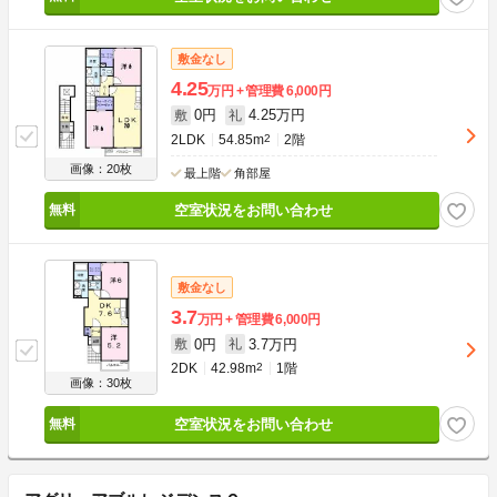
敷金なし
4.25
万円
管理費
6,000円
0円
4.25万円
敷
礼
2LDK
54.85m
2
2階
画像：20枚
最上階
角部屋
空室状況をお問い合わせ
敷金なし
3.7
万円
管理費
6,000円
0円
3.7万円
敷
礼
2DK
42.98m
2
1階
画像：30枚
空室状況をお問い合わせ