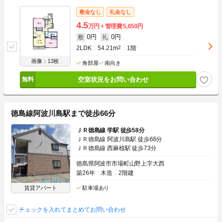
敷金なし
礼金なし
4.5
万円
管理費
5,650円
0円
0円
敷
礼
2LDK
54.21m
2
1階
画像：13枚
角部屋
南向き
空室状況をお問い合わせ
徳島線阿波川島駅まで徒歩66分
ＪＲ徳島線 学駅 徒歩58分
ＪＲ徳島線 阿波川島駅 徒歩66分
ＪＲ徳島線 西麻植駅 徒歩73分
徳島県阿波市市場町山野上字大西
築26年
木造
2階建
賃貸アパート
駐車場あり
チェックを入れてまとめてお問い合わせ