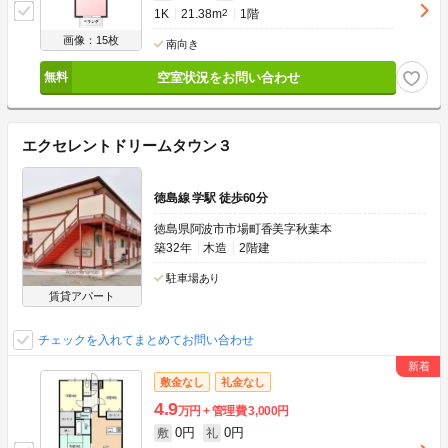
1K
21.38m
2
1階
画像：15枚
南向き
空室状況をお問い合わせ
エクセレントドリームタウン３
徳島線 学駅 徒歩60分
徳島県阿波市市場町香美字秋葉本
築32年
木造
2階建
駐車場あり
賃貸アパート
チェックを入れてまとめてお問い合わせ
敷金なし
礼金なし
4.9
万円
管理費
3,000円
0円
0円
敷
礼