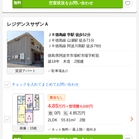
空室状況をお問い合わせ
レジデンスサザンＡ
ＪＲ徳島線 学駅 徒歩52分
ＪＲ徳島線 山瀬駅 徒歩71分
ＪＲ徳島線 阿波川島駅 徒歩78分
徳島県阿波市市場町市場字町筋
築18年
木造
2階建
賃貸アパート
駐車場あり
チェックを入れてまとめてお問い合わせ
敷金なし
4.85
万円
管理費
6,000円
0円
4.85万円
敷
礼
2LDK
55.81m
2
2階
画像：15枚
ネット無料
最上階
南向き