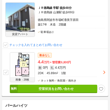
ＪＲ徳島線 学駅 徒歩48分
ＪＲ徳島線 山瀬駅 徒歩69分
徳島県阿波市市場町香美字原田
築17年
木造
2階建
駐車場あり
賃貸アパート
チェックを入れてまとめてお問い合わせ
敷金なし
4.4
万円
管理費
6,800円
0円
4.4万円
敷
礼
2DK
45.89m
2
1階
画像：28枚
ネット無料
角部屋
南向き
空室状況をお問い合わせ
パールハイツ