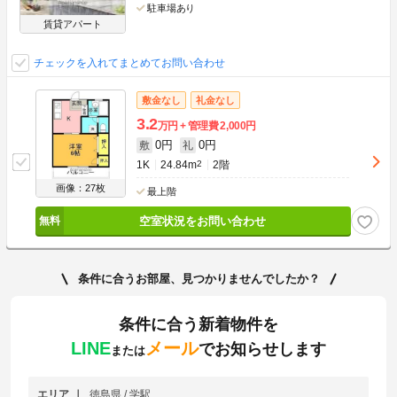
駐車場あり
賃貸アパート
チェックを入れてまとめてお問い合わせ
敷金なし
礼金なし
3.2
万円
管理費
2,000円
0円
0円
敷
礼
1K
24.84m
2
2階
画像：27枚
最上階
空室状況をお問い合わせ
条件に合うお部屋、見つかりませんでしたか？
条件に合う新着物件を
LINE
メール
でお知らせします
または
エリア
徳島県 / 学駅