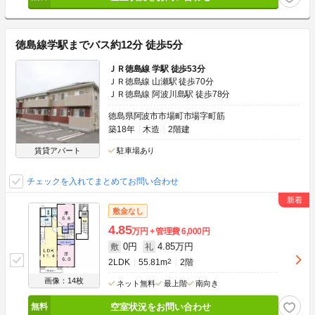
徳島線学駅までバス約12分 徒歩5分
ＪＲ徳島線 学駅 徒歩53分
ＪＲ徳島線 山瀬駅 徒歩70分
ＪＲ徳島線 阿波川島駅 徒歩78分
徳島県阿波市市場町市場字町筋
築18年
木造
2階建
賃貸アパート
駐車場あり
チェックを入れてまとめてお問い合わせ
敷金なし
4.85
万円
管理費
6,000円
0円
4.85万円
敷
礼
2LDK
55.81m
2
2階
画像：14枚
ネット無料
最上階
南向き
空室状況をお問い合わせ