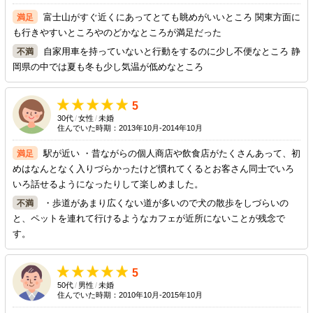
います。御殿場プレミアムアウトレットへは約15分、御殿場高原時之栖冬と御
富士山がすぐ近くにあってとても眺めがいいところ 関東方面に
殿場高原ビールへは約25分のアクセスです。毎週のようにイベント開催してい
も行きやすいところやのどかなところが満足だった
る富士スピードウェイへは、富士急行バスで約25分の立地です。
自家用車を持っていないと行動をするのに少し不便なところ 静
岡県の中では夏も冬も少し気温が低めなところ
5
30代
/
女性
/
未婚
住んでいた時期：2013年10月-2014年10月
駅が近い ・昔ながらの個人商店や飲食店がたくさんあって、初
めはなんとなく入りづらかったけど慣れてくるとお客さん同士でいろ
いろ話せるようになったりして楽しめました。
・歩道があまり広くない道が多いので犬の散歩をしづらいの
と、ペットを連れて行けるようなカフェが近所にないことが残念で
す。
5
50代
/
男性
/
未婚
住んでいた時期：2010年10月-2015年10月