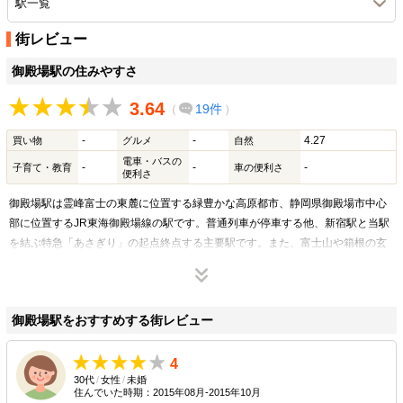
駅一覧
街レビュー
御殿場駅の住みやすさ
3.64
（
19件
）
-
-
4.27
買い物
グルメ
自然
電車・バスの
-
-
-
子育て・教育
車の便利さ
便利さ
御殿場駅は霊峰富士の東麓に位置する緑豊かな高原都市、静岡県御殿場市中心
部に位置するJR東海御殿場線の駅です。普通列車が停車する他、新宿駅と当駅
を結ぶ特急「あさぎり」の起点終点する主要駅です。また、富士山や箱根の玄
関口のひとつとして、駅舎を挟んで両駅前からは富士山麓や河口湖、箱根方面
などへ向かうバスが発着しています。富士山口側からは富士急行、富士急シテ
ィバス、富士急山梨バス、箱根登山バスなどが乗り入れる一方、箱根乙女口側
御殿場駅をおすすめする街レビュー
には小田急箱根高速バスなどが乗り入れています。
駅前にはホテルが立地する他、周辺にはいくつかの商店街が延びており飲食店
や小売店が軒を連ねています。また、県道394号線沿いにはスーパーマーケッ
4
30代
/
女性
/
未婚
トの立地もあり、便利な生活圏となっています。
住んでいた時期：2015年08月-2015年10月
魅力ある観光地としての顔も持ち、それぞれに駅から無料シャトルバスが出て