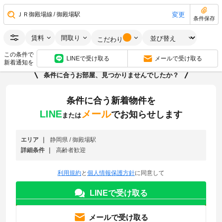
0円
0円
敷
礼
変更
ＪＲ御殿場線
御殿場駅
1K
16.65m
2
4階
条件保存
画像：18枚
賃料
間取り
こだわり
空室状況をお問い合わせ
この条件で
LINEで受け取る
メールで受け取る
新着通知を
条件に合うお部屋、見つかりませんでしたか？
条件に合う新着物件を
LINE
メール
でお知らせします
または
エリア
静岡県 / 御殿場駅
詳細条件
高齢者歓迎
利用規約
と
個人情報保護方針
に同意して
LINEで受け取る
メールで受け取る