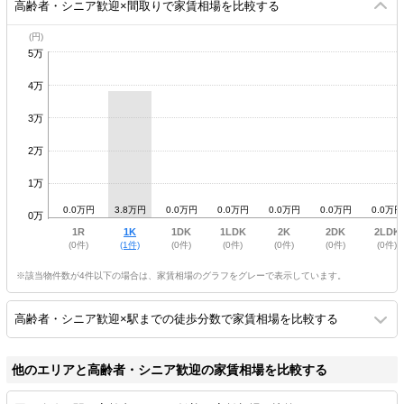
高齢者・シニア歓迎×間取りで家賃相場を比較する
5万
4万
3万
2万
1万
0.0万円
3.8万円
0.0万円
0.0万円
0.0万円
0.0万円
0.0万円
0万
1R
1K
1DK
1LDK
2K
2DK
2LDK
(0件)
(1件)
(0件)
(0件)
(0件)
(0件)
(0件)
※該当物件数が4件以下の場合は、家賃相場のグラフをグレーで表示しています。
高齢者・シニア歓迎×駅までの徒歩分数で家賃相場を比較する
他のエリアと高齢者・シニア歓迎の家賃相場を比較する