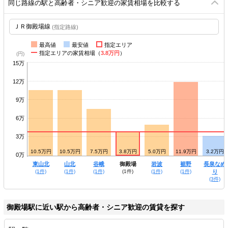
同じ路線の駅と高齢者・シニア歓迎の家賃相場を比較する
(指定路線)
最高値
最安値
指定エリア
指定エリアの家賃相場（
3.8万円
）
15万
12万
9万
6万
3万
3.8万円
10.5万円
10.5万円
7.5万円
3.8万円
5.0万円
11.9万円
3.2万円
0万
松田
東山北
山北
谷峨
御殿場
岩波
裾野
長泉なめ
(7件)
(1件)
(1件)
(1件)
(1件)
(1件)
(1件)
り
(3件)
御殿場駅に近い駅から高齢者・シニア歓迎の賃貸を探す