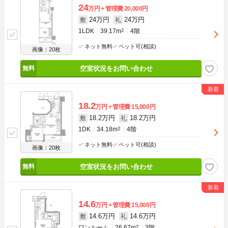
24
万円
管理費
20,000円
24万円
24万円
敷
礼
1LDK
39.17m
2
4階
ネット無料
ペット可(相談)
画像：20枚
空室状況をお問い合わせ
18.2
万円
管理費
15,000円
18.2万円
18.2万円
敷
礼
1DK
34.18m
2
4階
ネット無料
ペット可(相談)
画像：20枚
空室状況をお問い合わせ
14.6
万円
管理費
15,000円
14.6万円
14.6万円
敷
礼
ワンルーム
26.67m
2
3階