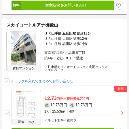
空室状況をお問い合わせ
スカイコートルアナ御殿山
ＪＲ山手線 五反田駅 徒歩13分
ＪＲ山手線 大崎駅 徒歩12分
ＪＲ山手線 品川駅 徒歩14分
東京都品川区北品川５丁目
築4年
鉄筋(RC)
5階建
駐車場あり
オートロック
宅配ボックス
賃貸マンション
エレベーター
チェックを入れてまとめてお問い合わせ
12.73
万円
管理費
9,700円
12.73万円
12.73万円
敷
礼
1K
25.53m
2
4階
ネット無料
南向き
画像：20枚