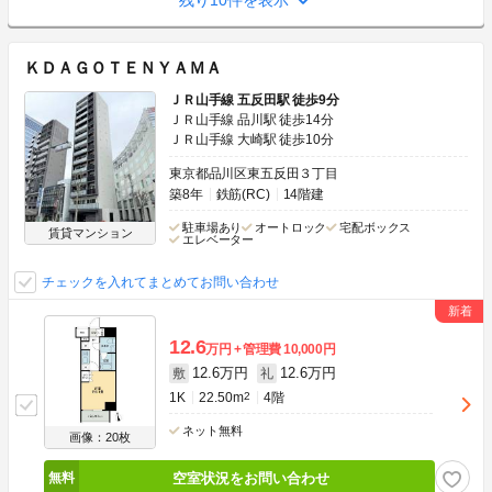
残り10件を表示
ＫＤＡＧＯＴＥＮＹＡＭＡ
ＪＲ山手線 五反田駅 徒歩9分
ＪＲ山手線 品川駅 徒歩14分
ＪＲ山手線 大崎駅 徒歩10分
東京都品川区東五反田３丁目
築8年
鉄筋(RC)
14階建
駐車場あり
オートロック
宅配ボックス
賃貸マンション
エレベーター
チェックを入れてまとめてお問い合わせ
12.6
万円
管理費
10,000円
12.6万円
12.6万円
敷
礼
1K
22.50m
2
4階
ネット無料
画像：20枚
空室状況をお問い合わせ