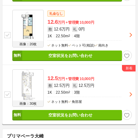
礼金なし
12.6
万円
管理費
10,000円
12.6万円
0円
敷
礼
1K
22.50m
2
4階
画像：20枚
ネット無料
ペット可(相談)
南向き
空室状況をお問い合わせ
12.5
万円
管理費
10,000円
12.5万円
12.5万円
敷
礼
1K
22.50m
2
3階
ネット無料
角部屋
画像：30枚
空室状況をお問い合わせ
プリマベーラ大崎