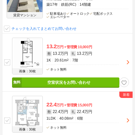
築17年
鉄筋(RC)
14階建
駐車場あり
オートロック
宅配ボックス
賃貸マンション
エレベーター
チェックを入れてまとめてお問い合わせ
13.2
万円
管理費
10,000円
13.2万円
13.2万円
敷
礼
1K
20.61m
2
7階
ネット無料
画像：30枚
空室状況をお問い合わせ
22.4
万円
管理費
15,000円
22.4万円
22.4万円
敷
礼
1LDK
40.08m
2
6階
ネット無料
画像：30枚