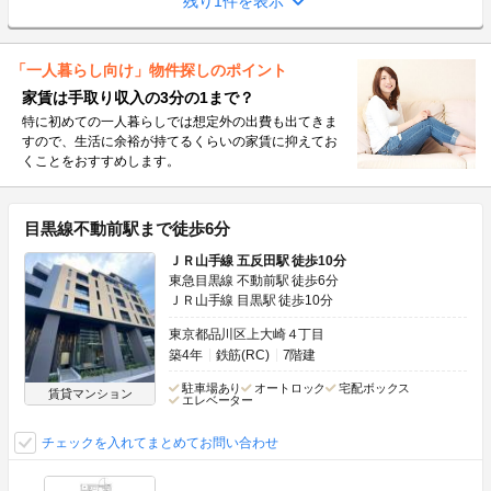
残り1件を表示
「一人暮らし向け」物件探しのポイント
家賃は手取り収入の3分の1まで？
特に初めての一人暮らしでは想定外の出費も出てきま
すので、生活に余裕が持てるくらいの家賃に抑えてお
くことをおすすめします。
目黒線不動前駅まで徒歩6分
ＪＲ山手線 五反田駅 徒歩10分
東急目黒線 不動前駅 徒歩6分
ＪＲ山手線 目黒駅 徒歩10分
東京都品川区上大崎４丁目
築4年
鉄筋(RC)
7階建
駐車場あり
オートロック
宅配ボックス
賃貸マンション
エレベーター
チェックを入れてまとめてお問い合わせ