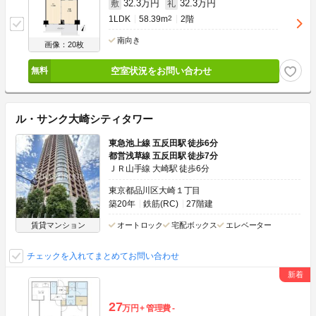
32.3万円
32.3万円
敷
礼
1LDK
58.39m
2
2階
南向き
画像：20枚
空室状況をお問い合わせ
ル・サンク大崎シティタワー
東急池上線 五反田駅 徒歩6分
都営浅草線 五反田駅 徒歩7分
ＪＲ山手線 大崎駅 徒歩6分
東京都品川区大崎１丁目
築20年
鉄筋(RC)
27階建
賃貸マンション
オートロック
宅配ボックス
エレベーター
チェックを入れてまとめてお問い合わせ
27
万円
管理費
-