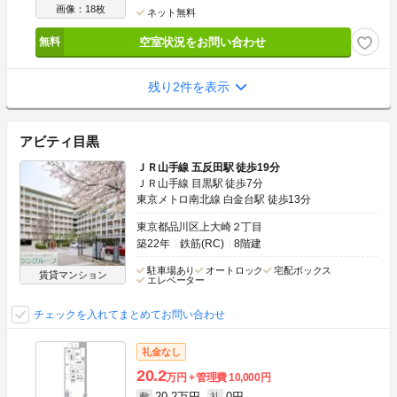
画像：18枚
ネット無料
空室状況をお問い合わせ
残り2件を表示
アビティ目黒
ＪＲ山手線 五反田駅 徒歩19分
ＪＲ山手線 目黒駅 徒歩7分
東京メトロ南北線 白金台駅 徒歩13分
東京都品川区上大崎２丁目
築22年
鉄筋(RC)
8階建
駐車場あり
オートロック
宅配ボックス
賃貸マンション
エレベーター
チェックを入れてまとめてお問い合わせ
礼金なし
20.2
万円
管理費
10,000円
20.2万円
0円
敷
礼