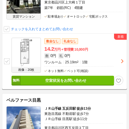
東京都品川区上大崎１丁目
築7年
鉄筋(RC)
4階建
賃貸マンション
駐車場あり
オートロック
宅配ボックス
チェックを入れてまとめてお問い合わせ
敷金なし
礼金なし
14.2
万円
管理費
10,000円
0円
0円
敷
礼
ワンルーム
25.19m
2
1階
画像：20枚
ネット無料
ペット可(相談)
空室状況をお問い合わせ
ベルファース目黒
ＪＲ山手線 五反田駅 徒歩13分
東急目黒線 不動前駅 徒歩7分
ＪＲ山手線 目黒駅 徒歩11分
東京都品川区西五反田３丁目