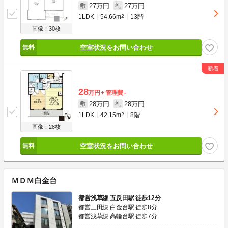
27万円
27万円
敷
礼
1LDK
54.66m
2
13階
画像：30枚
空室状況をお問い合わせ
28
万円
管理費
-
28万円
28万円
敷
礼
1LDK
42.15m
2
8階
画像：28枚
空室状況をお問い合わせ
ＭＤＭ白金台
都営浅草線 五反田駅 徒歩12分
都営三田線 白金台駅 徒歩8分
都営浅草線 高輪台駅 徒歩7分