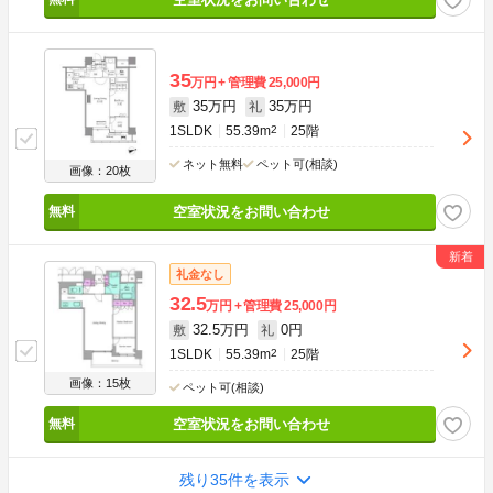
35
万円
管理費
25,000円
35万円
35万円
敷
礼
1SLDK
55.39m
2
25階
ネット無料
ペット可(相談)
画像：20枚
空室状況をお問い合わせ
礼金なし
32.5
万円
管理費
25,000円
32.5万円
0円
敷
礼
1SLDK
55.39m
2
25階
画像：15枚
ペット可(相談)
空室状況をお問い合わせ
残り35件を表示