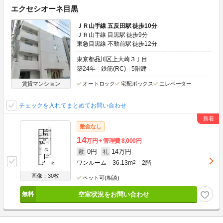
エクセシオーネ目黒
ＪＲ山手線 五反田駅 徒歩10分
ＪＲ山手線 目黒駅 徒歩9分
東急目黒線 不動前駅 徒歩12分
東京都品川区上大崎３丁目
築24年
鉄筋(RC)
5階建
賃貸マンション
オートロック
宅配ボックス
エレベーター
チェックを入れてまとめてお問い合わせ
敷金なし
14
万円
管理費
8,000円
0円
14万円
敷
礼
ワンルーム
36.13m
2
2階
画像：30枚
ペット可(相談)
空室状況をお問い合わせ