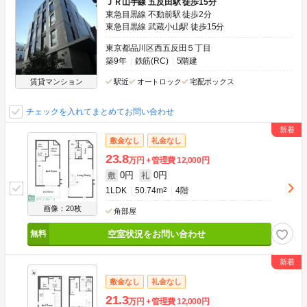
ＪＲ山手線 五反田駅 徒歩15分
東急目黒線 不動前駅 徒歩2分
東急目黒線 武蔵小山駅 徒歩15分
東京都品川区西五反田５丁目
築9年
鉄筋(RC)
5階建
賃貸マンション
駅近
オートロック
宅配ボックス
チェックを入れてまとめてお問い合わせ
敷金なし
礼金なし
23.8
万円
管理費
12,000円
0円
0円
敷
礼
1LDK
50.74m
2
4階
画像：20枚
角部屋
空室状況をお問い合わせ
敷金なし
礼金なし
21.3
万円
管理費
12,000円