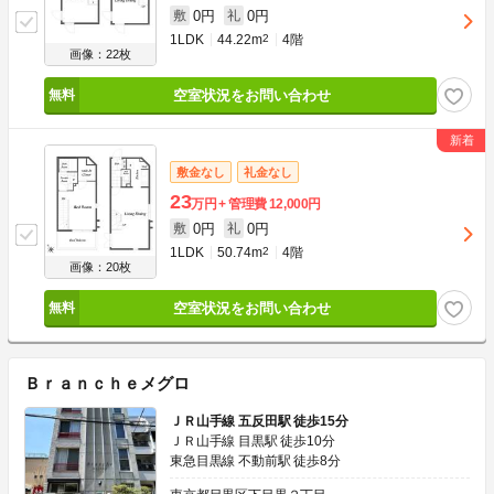
0円
0円
敷
礼
1LDK
44.22m
2
4階
画像：22枚
空室状況をお問い合わせ
敷金なし
礼金なし
23
万円
管理費
12,000円
0円
0円
敷
礼
1LDK
50.74m
2
4階
画像：20枚
空室状況をお問い合わせ
Ｂｒａｎｃｈｅメグロ
ＪＲ山手線 五反田駅 徒歩15分
ＪＲ山手線 目黒駅 徒歩10分
東急目黒線 不動前駅 徒歩8分