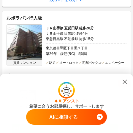
ルボラパン行人坂
ＪＲ山手線 五反田駅 徒歩20分
ＪＲ山手線 目黒駅 徒歩4分
東急目黒線 不動前駅 徒歩15分
東京都目黒区下目黒１丁目
築26年
鉄筋(RC)
5階建
賃貸マンション
駅近
オートロック
宅配ボックス
エレベーター
チェックを入れてまとめてお問い合わせ
敷金なし
15.3
万円
AIアシスト
管理費
12,000円
希望に合うお部屋探し、サポートします
0円
15.3万円
敷
礼
1LDK
33.30m
2
3階
AIに相談する
画像：30枚
空室状況をお問い合わせ