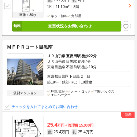
1K
41.10m
2
3階
画像：30枚
ネット無料
角部屋
空室状況をお問い合わせ
ＭＦＰＲコート目黒南
ＪＲ山手線 五反田駅 徒歩22分
ＪＲ山手線 目黒駅 徒歩7分
東急目黒線 不動前駅 徒歩10分
東京都目黒区下目黒２丁目
築19年
鉄筋(RC)
10階建
駐車場あり
オートロック
宅配ボックス
賃貸マンション
エレベーター
チェックを入れてまとめてお問い合わせ
25.4
万円
管理費
15,000円
25.4万円
25.4万円
敷
礼