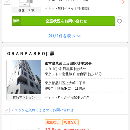
ネット無料
ペット可(相談)
画像：30枚
空室状況をお問い合わせ
残り1件を表示
ＧＲＡＮＰＡＳＥＯ目黒
都営浅草線 五反田駅 徒歩10分
ＪＲ山手線 目黒駅 徒歩8分
東京メトロ南北線 白金台駅 徒歩13分
東京都品川区上大崎３丁目
築6年
鉄筋(RC)
11階建
賃貸マンション
オートロック
宅配ボックス
チェックを入れてまとめてお問い合わせ
敷金なし
礼金なし
13.8