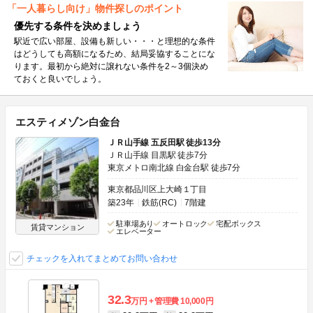
「一人暮らし向け」物件探しのポイント
優先する条件を決めましょう
駅近で広い部屋、設備も新しい・・・と理想的な条件
はどうしても高額になるため、結局妥協することにな
ります。最初から絶対に譲れない条件を2～3個決め
ておくと良いでしょう。
エスティメゾン白金台
ＪＲ山手線 五反田駅 徒歩13分
ＪＲ山手線 目黒駅 徒歩7分
東京メトロ南北線 白金台駅 徒歩7分
東京都品川区上大崎１丁目
築23年
鉄筋(RC)
7階建
駐車場あり
オートロック
宅配ボックス
賃貸マンション
エレベーター
チェックを入れてまとめてお問い合わせ
32.3
万円
管理費
10,000円