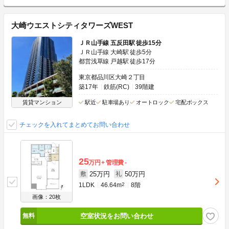
大崎ウエストシティタワーズWEST
ＪＲ山手線 五反田駅 徒歩15分
ＪＲ山手線 大崎駅 徒歩5分
都営浅草線 戸越駅 徒歩17分
東京都品川区大崎２丁目
築17年
鉄筋(RC)
39階建
賃貸マンション
駅近
駐車場あり
オートロック
宅配ボックス
チェックを入れてまとめてお問い合わせ
25
万円
管理費
-
25万円
50万円
敷
礼
1LDK
46.64m
2
8階
画像：20枚
空室状況をお問い合わせ