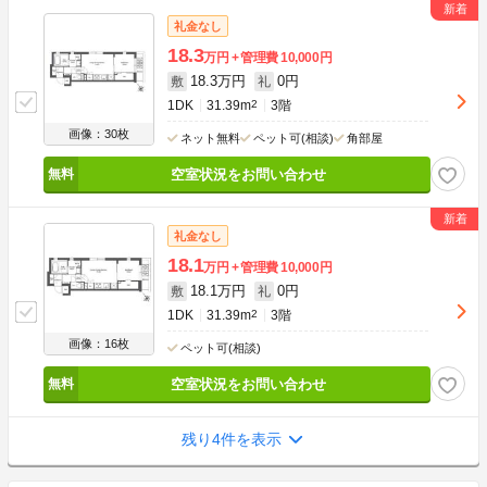
礼金なし
18.3
万円
管理費
10,000円
18.3万円
0円
敷
礼
1DK
31.39m
2
3階
画像：30枚
ネット無料
ペット可(相談)
角部屋
空室状況をお問い合わせ
礼金なし
18.1
万円
管理費
10,000円
18.1万円
0円
敷
礼
1DK
31.39m
2
3階
画像：16枚
ペット可(相談)
空室状況をお問い合わせ
残り4件を表示