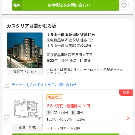
空室状況をお問い合わせ
カスタリア目黒かむろ坂
ＪＲ山手線 五反田駅 徒歩14分
東急目黒線 不動前駅 徒歩3分
ＪＲ山手線 目黒駅 徒歩13分
東京都品川区西五反田４丁目
築22年
鉄筋(RC)
14階建
駅近
駐車場あり
オートロック
宅配ボックス
賃貸マンション
エレベーター
チェックを入れてまとめてお問い合わせ
礼金なし
22.7
万円
管理費
6,000円
22.7万円
0円
敷
礼
1LDK
40.60m
2
12階
画像：20枚
ネット無料
角部屋