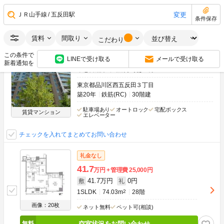
空室状況をお問い合わせ
変更
ＪＲ山手線
五反田駅
条件保存
レジディアタワー目黒不動前
賃料
間取り
こだわり
ＪＲ山手線 五反田駅 徒歩8分
この条件で
LINEで受け取る
メールで受け取る
都営浅草線 五反田駅 徒歩8分
新着通知を
東急目黒線 不動前駅 徒歩8分
東京都品川区西五反田３丁目
築20年
鉄筋(RC)
30階建
駐車場あり
オートロック
宅配ボックス
賃貸マンション
エレベーター
チェックを入れてまとめてお問い合わせ
礼金なし
41.7
万円
管理費
25,000円
41.7万円
0円
敷
礼
1SLDK
74.03m
2
28階
画像：20枚
ネット無料
ペット可(相談)
空室状況をお問い合わせ