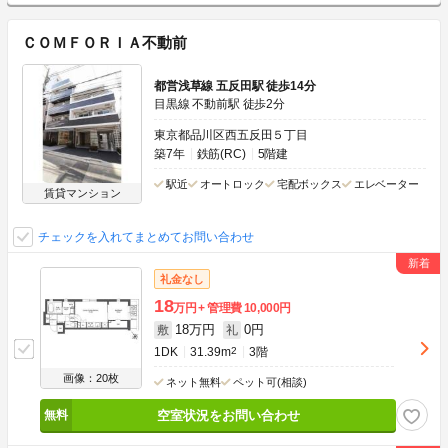
ＣＯＭＦＯＲＩＡ不動前
都営浅草線 五反田駅 徒歩14分
目黒線 不動前駅 徒歩2分
東京都品川区西五反田５丁目
築7年
鉄筋(RC)
5階建
駅近
オートロック
宅配ボックス
エレベーター
賃貸マンション
チェックを入れてまとめてお問い合わせ
礼金なし
18
万円
管理費
10,000円
18万円
0円
敷
礼
1DK
31.39m
2
3階
画像：20枚
ネット無料
ペット可(相談)
空室状況をお問い合わせ