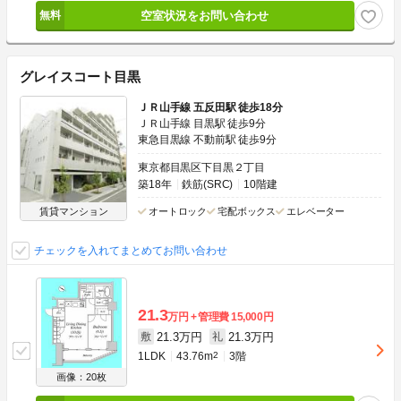
空室状況をお問い合わせ
グレイスコート目黒
ＪＲ山手線 五反田駅 徒歩18分
ＪＲ山手線 目黒駅 徒歩9分
東急目黒線 不動前駅 徒歩9分
東京都目黒区下目黒２丁目
築18年
鉄筋(SRC)
10階建
賃貸マンション
オートロック
宅配ボックス
エレベーター
チェックを入れてまとめてお問い合わせ
21.3
万円
管理費
15,000円
21.3万円
21.3万円
敷
礼
1LDK
43.76m
2
3階
画像：20枚