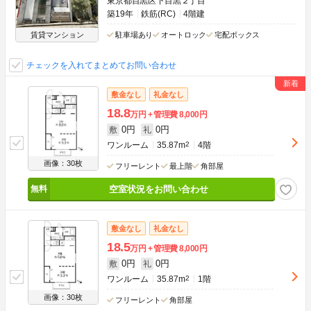
東京都目黒区下目黒２丁目
築19年
鉄筋(RC)
4階建
賃貸マンション
駐車場あり
オートロック
宅配ボックス
チェックを入れてまとめてお問い合わせ
敷金なし
礼金なし
18.8
万円
管理費
8,000円
0円
0円
敷
礼
ワンルーム
35.87m
2
4階
画像：30枚
フリーレント
最上階
角部屋
空室状況をお問い合わせ
敷金なし
礼金なし
18.5
万円
管理費
8,000円
0円
0円
敷
礼
ワンルーム
35.87m
2
1階
画像：30枚
フリーレント
角部屋