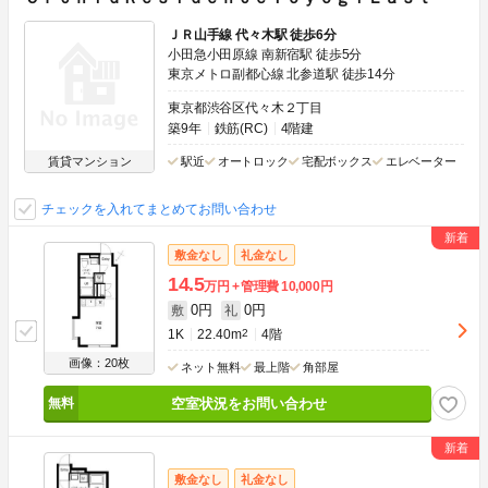
ＪＲ山手線 代々木駅 徒歩6分
小田急小田原線 南新宿駅 徒歩5分
東京メトロ副都心線 北参道駅 徒歩14分
東京都渋谷区代々木２丁目
築9年
鉄筋(RC)
4階建
賃貸マンション
駅近
オートロック
宅配ボックス
エレベーター
チェックを入れてまとめてお問い合わせ
敷金なし
礼金なし
14.5
万円
管理費
10,000円
0円
0円
敷
礼
1K
22.40m
2
4階
画像：20枚
ネット無料
最上階
角部屋
空室状況をお問い合わせ
敷金なし
礼金なし