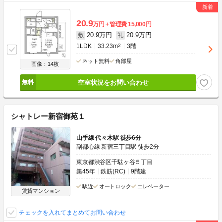
20.9
万円
管理費
15,000円
20.9万円
20.9万円
敷
礼
1LDK
33.23m
2
3階
ネット無料
角部屋
画像：14枚
空室状況をお問い合わせ
シャトレー新宿御苑１
山手線 代々木駅 徒歩6分
副都心線 新宿三丁目駅 徒歩2分
東京都渋谷区千駄ヶ谷５丁目
築45年
鉄筋(RC)
9階建
駅近
オートロック
エレベーター
賃貸マンション
チェックを入れてまとめてお問い合わせ