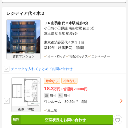
レジディア代々木２
ＪＲ山手線 代々木駅 徒歩9分
小田急小田原線 南新宿駅 徒歩6分
京王線 初台駅 徒歩9分
東京都渋谷区代々木３丁目
築19年
鉄筋(RC)
4階建
賃貸マンション
オートロック
宅配ボックス
エレベーター
チェックを入れてまとめてお問い合わせ
敷金なし
礼金なし
18.3
万円
管理費
20,000円
0円
0円
敷
礼
ワンルーム
30.29m
2
5階
画像：20枚
最上階
空室状況をお問い合わせ