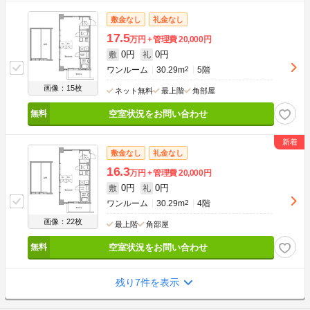
敷金なし
礼金なし
17.5
万円
管理費
20,000円
0円
0円
敷
礼
ワンルーム
30.29m
2
5階
画像：15枚
ネット無料
最上階
角部屋
空室状況をお問い合わせ
敷金なし
礼金なし
16.3
万円
管理費
20,000円
0円
0円
敷
礼
ワンルーム
30.29m
2
4階
画像：22枚
最上階
角部屋
空室状況をお問い合わせ
残り7件を表示