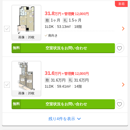
31.8
万円
管理費
12,000円
1ヶ月
1.5ヶ月
敷
礼
1LDK
53.13m
2
18階
南向き
画像：20枚
空室状況をお問い合わせ
31.6
万円
管理費
12,000円
31.6万円
31.6万円
敷
礼
1LDK
59.41m
2
14階
画像：20枚
空室状況をお問い合わせ
残り4件を表示