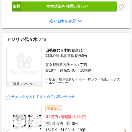
空室状況をお問い合わせ
残り1件を表示
アジリア代々木Ｊ’ｓ
山手線 代々木駅 徒歩3分
副都心線 北参道駅 徒歩5分
東京都渋谷区代々木１丁目
築19年
鉄筋(SRC)
10階建
駅近
駐車場あり
オートロック
宅配ボックス
エレベーター
賃貸マンション
チェックを入れてまとめてお問い合わせ
礼金なし
31
万円
管理費
15,000円
31万円
0円
敷
礼
1SLDK
51.02m
2
10階