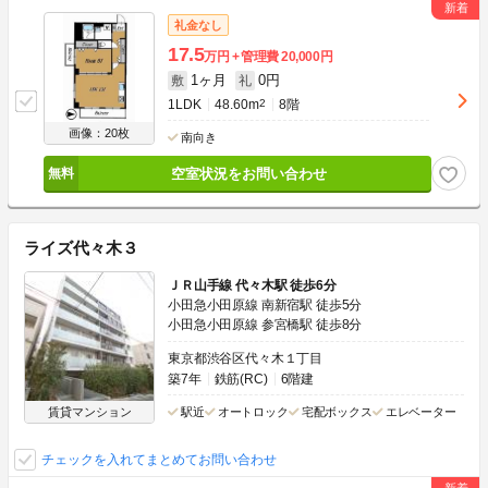
礼金なし
17.5
万円
管理費
20,000円
1ヶ月
0円
敷
礼
1LDK
48.60m
2
8階
画像：20枚
南向き
空室状況をお問い合わせ
ライズ代々木３
ＪＲ山手線 代々木駅 徒歩6分
小田急小田原線 南新宿駅 徒歩5分
小田急小田原線 参宮橋駅 徒歩8分
東京都渋谷区代々木１丁目
築7年
鉄筋(RC)
6階建
賃貸マンション
駅近
オートロック
宅配ボックス
エレベーター
チェックを入れてまとめてお問い合わせ