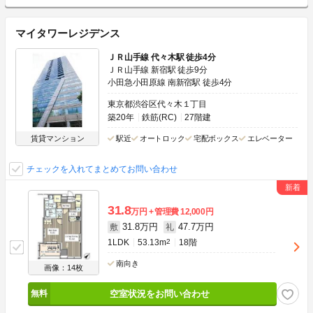
マイタワーレジデンス
ＪＲ山手線 代々木駅 徒歩4分
ＪＲ山手線 新宿駅 徒歩9分
小田急小田原線 南新宿駅 徒歩4分
東京都渋谷区代々木１丁目
築20年
鉄筋(RC)
27階建
賃貸マンション
駅近
オートロック
宅配ボックス
エレベーター
チェックを入れてまとめてお問い合わせ
31.8
万円
管理費
12,000円
31.8万円
47.7万円
敷
礼
1LDK
53.13m
2
18階
南向き
画像：14枚
空室状況をお問い合わせ