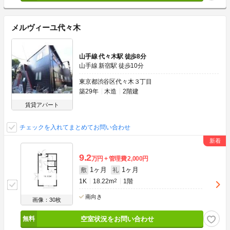
メルヴィーユ代々木
山手線 代々木駅 徒歩8分
山手線 新宿駅 徒歩10分
東京都渋谷区代々木３丁目
築29年
木造
2階建
賃貸アパート
チェックを入れてまとめてお問い合わせ
9.2
万円
管理費
2,000円
1ヶ月
1ヶ月
敷
礼
1K
18.22m
2
1階
南向き
画像：30枚
空室状況をお問い合わせ