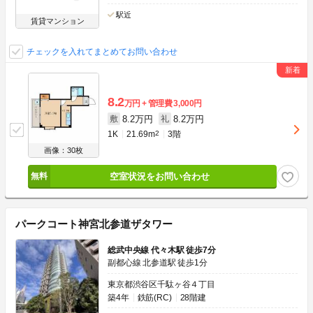
駅近
賃貸マンション
チェックを入れてまとめてお問い合わせ
8.2
万円
管理費
3,000円
8.2万円
8.2万円
敷
礼
1K
21.69m
2
3階
画像：30枚
空室状況をお問い合わせ
パークコート神宮北参道ザタワー
総武中央線 代々木駅 徒歩7分
副都心線 北参道駅 徒歩1分
東京都渋谷区千駄ヶ谷４丁目
築4年
鉄筋(RC)
28階建