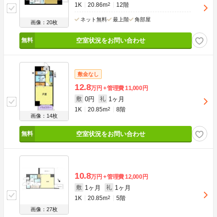
1K
20.86m
2
12階
ネット無料
最上階
角部屋
画像：20枚
空室状況をお問い合わせ
敷金なし
12.8
万円
管理費
11,000円
0円
1ヶ月
敷
礼
1K
20.85m
2
8階
画像：14枚
空室状況をお問い合わせ
10.8
万円
管理費
12,000円
1ヶ月
1ヶ月
敷
礼
1K
20.85m
2
5階
画像：27枚