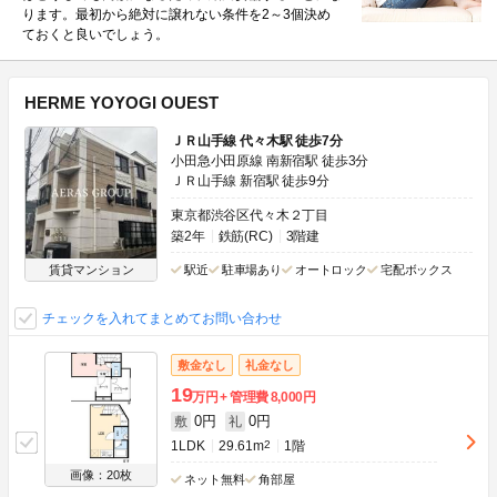
ります。最初から絶対に譲れない条件を2～3個決め
ておくと良いでしょう。
HERME YOYOGI OUEST
ＪＲ山手線 代々木駅 徒歩7分
小田急小田原線 南新宿駅 徒歩3分
ＪＲ山手線 新宿駅 徒歩9分
東京都渋谷区代々木２丁目
築2年
鉄筋(RC)
3階建
賃貸マンション
駅近
駐車場あり
オートロック
宅配ボックス
チェックを入れてまとめてお問い合わせ
敷金なし
礼金なし
19
万円
管理費
8,000円
0円
0円
敷
礼
1LDK
29.61m
2
1階
画像：20枚
ネット無料
角部屋