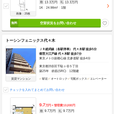
13.3万円
13.3万円
敷
礼
1K
24.98m
2
1階
画像：25枚
空室状況をお問い合わせ
トーシンフェニックス代々木
ＪＲ総武線（各駅停車） 代々木駅 徒歩5分
都営大江戸線 代々木駅 徒歩7分
東京メトロ副都心線 北参道駅 徒歩4分
東京都渋谷区千駄ヶ谷５丁目
築25年
鉄筋(SRC)
12階建
賃貸マンション
駅近
オートロック
宅配ボックス
エレベーター
チェックを入れてまとめてお問い合わせ
9.7
万円
管理費
10,000円
9.7万円
9.7万円
敷
礼