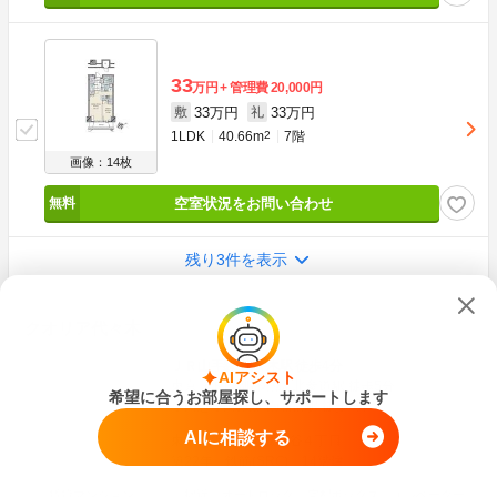
33
万円
管理費
20,000円
33万円
33万円
敷
礼
1LDK
40.66m
2
7階
画像：14枚
空室状況をお問い合わせ
残り3件を表示
クオリア代々木
ＪＲ山手線 代々木駅 徒歩4分
AIアシスト
東京メトロ副都心線 北参道駅 徒歩5分
希望に合うお部屋探し、サポートします
小田急小田原線 南新宿駅 徒歩8分
AIに相談する
東京都渋谷区千駄ヶ谷４丁目
築22年
鉄筋(SRC)
14階建
賃貸マンション
駅近
オートロック
宅配ボックス
エレベーター