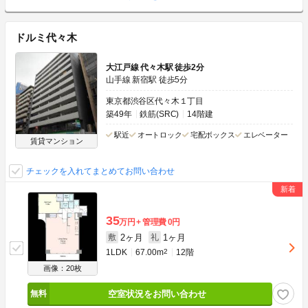
ドルミ代々木
大江戸線 代々木駅 徒歩2分
山手線 新宿駅 徒歩5分
東京都渋谷区代々木１丁目
築49年
鉄筋(SRC)
14階建
駅近
オートロック
宅配ボックス
エレベーター
賃貸マンション
チェックを入れてまとめてお問い合わせ
35
万円
管理費
0円
2ヶ月
1ヶ月
敷
礼
1LDK
67.00m
2
12階
画像：20枚
空室状況をお問い合わせ