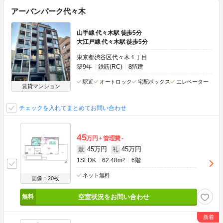
アーバンパーク代々木
山手線 代々木駅 徒歩5分
大江戸線 代々木駅 徒歩5分
東京都渋谷区代々木１丁目
築9年
鉄筋(RC)
8階建
駅近
オートロック
宅配ボックス
エレベーター
賃貸マンション
チェックを入れてまとめてお問い合わせ
45
万円
管理費
-
45万円
45万円
敷
礼
1SLDK
62.48m
2
6階
ネット無料
画像：20枚
空室状況をお問い合わせ