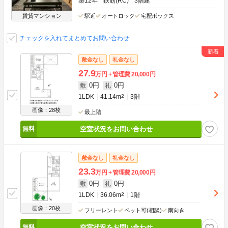
築12年
鉄筋(RC)
3階建
賃貸マンション
駅近
オートロック
宅配ボックス
チェックを入れてまとめてお問い合わせ
敷金なし
礼金なし
27.9
万円
管理費
20,000円
0円
0円
敷
礼
1LDK
41.14m
2
3階
画像：28枚
最上階
空室状況をお問い合わせ
敷金なし
礼金なし
23.3
万円
管理費
20,000円
0円
0円
敷
礼
1LDK
36.06m
2
1階
画像：20枚
フリーレント
ペット可(相談)
南向き
空室状況をお問い合わせ