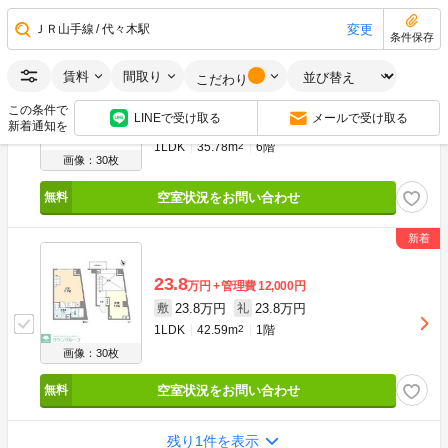
空室状況をお問い合わせ
変更
ＪＲ山手線
代々木駅
条件保存
礼金なし
賃料
間取り
こだわり
23.5
万円
管理費
15,000円
この条件で
LINEで受け取る
メールで受け取る
23.5万円
0円
敷
礼
新着通知を
1LDK
35.78m
2
6階
画像：30枚
空室状況をお問い合わせ
23.8
万円
管理費
12,000円
23.8万円
23.8万円
敷
礼
1LDK
42.59m
2
1階
画像：30枚
空室状況をお問い合わせ
残り1件を表示