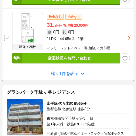
敷金なし
礼金なし
31
万円
管理費
20,000円
0円
0円
敷
礼
1LDK
44.65m
2
1階
画像：28枚
フリーレント
ペット可(相談)
角部屋
空室状況をお問い合わせ
残り1件を表示
グランパーク千駄ヶ谷レジデンス
山手線 代々木駅 徒歩5分
副都心線 北参道駅 徒歩8分
東京都渋谷区千駄ヶ谷５丁目
築1年未満
鉄筋(RC)
5階建
新築・築浅
駅近
オートロック
宅配ボックス