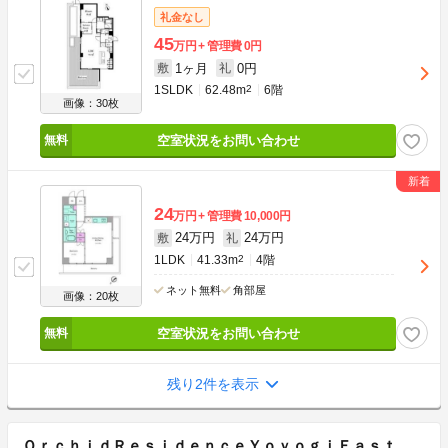
礼金なし
45
万円
管理費
0円
1ヶ月
0円
敷
礼
1SLDK
62.48m
2
6階
画像：30枚
空室状況をお問い合わせ
24
万円
管理費
10,000円
24万円
24万円
敷
礼
1LDK
41.33m
2
4階
ネット無料
角部屋
画像：20枚
空室状況をお問い合わせ
残り2件を表示
ＯｒｃｈｉｄＲｅｓｉｄｅｎｃｅＹｏｙｏｇｉＥａｓｔ