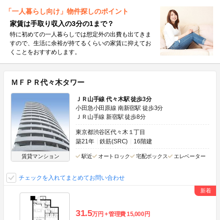
「一人暮らし向け」物件探しのポイント
家賃は手取り収入の3分の1まで？
特に初めての一人暮らしでは想定外の出費も出てきま
すので、生活に余裕が持てるくらいの家賃に抑えてお
くことをおすすめします。
ＭＦＰＲ代々木タワー
ＪＲ山手線 代々木駅 徒歩3分
小田急小田原線 南新宿駅 徒歩3分
ＪＲ山手線 新宿駅 徒歩8分
東京都渋谷区代々木１丁目
築21年
鉄筋(SRC)
16階建
賃貸マンション
駅近
オートロック
宅配ボックス
エレベーター
チェックを入れてまとめてお問い合わせ
31.5
万円
管理費
15,000円