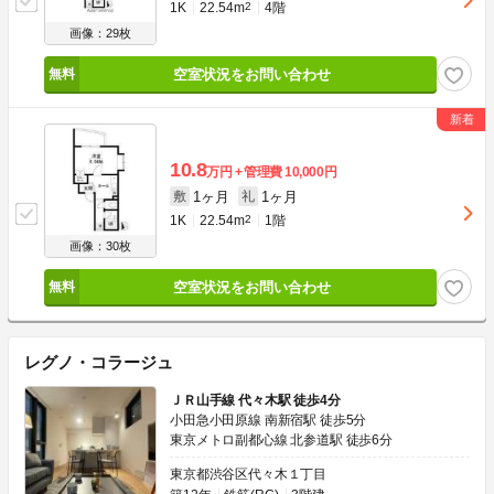
1K
22.54m
2
4階
画像：29枚
空室状況をお問い合わせ
10.8
万円
管理費
10,000円
1ヶ月
1ヶ月
敷
礼
1K
22.54m
2
1階
画像：30枚
空室状況をお問い合わせ
レグノ・コラージュ
ＪＲ山手線 代々木駅 徒歩4分
小田急小田原線 南新宿駅 徒歩5分
東京メトロ副都心線 北参道駅 徒歩6分
東京都渋谷区代々木１丁目