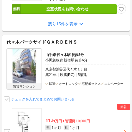
空室状況をお問い合わせ
残り15件を表示
代々木パークサイドＧＡＲＤＥＮＳ
山手線 代々木駅 徒歩3分
小田急線 南新宿駅 徒歩6分
東京都渋谷区代々木１丁目
築21年
鉄筋(RC)
5階建
駅近
オートロック
宅配ボックス
エレベーター
賃貸マンション
チェックを入れてまとめてお問い合わせ
11.5
万円
管理費
10,000円
1ヶ月
1ヶ月
敷
礼