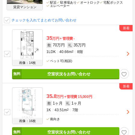
駅近
駐車場あり
オートロック
宅配ボックス
エレベーター
賃貸マンション
チェックを入れてまとめてお問い合わせ
35
万円
管理費
-
70万円
35万円
敷
礼
1LDK
40.66m
2
8階
ペット可(相談)
画像：14枚
空室状況をお問い合わせ
35.8
万円
管理費
15,000円
1ヶ月
1ヶ月
敷
礼
1K
43.51m
2
7階
南向き
画像：16枚
空室状況をお問い合わせ