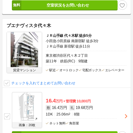
空室状況をお問い合わせ
ブエナヴィスタ代々木
ＪＲ山手線 代々木駅 徒歩5分
小田急小田原線 南新宿駅 徒歩3分
ＪＲ山手線 新宿駅 徒歩11分
東京都渋谷区代々木２丁目
築11年
鉄筋(RC)
9階建
賃貸マンション
駅近
オートロック
宅配ボックス
エレベーター
チェックを入れてまとめてお問い合わせ
16.4
万円
管理費
10,000円
16.4万円
19.68万円
敷
礼
1DK
25.06m
2
8階
ネット無料
角部屋
画像：20枚