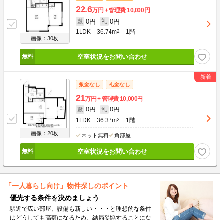
22.6
万円
管理費
10,000円
0円
0円
敷
礼
1LDK
36.74m
2
1階
画像：30枚
空室状況をお問い合わせ
敷金なし
礼金なし
21
万円
管理費
10,000円
0円
0円
敷
礼
1LDK
36.37m
2
1階
画像：20枚
ネット無料
角部屋
空室状況をお問い合わせ
「一人暮らし向け」物件探しのポイント
優先する条件を決めましょう
駅近で広い部屋、設備も新しい・・・と理想的な条件
はどうしても高額になるため、結局妥協することにな