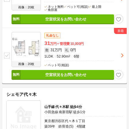
ネット無料
ペット可(相談)
最上階
画像：20枚
角部屋
空室状況をお問い合わせ
礼金なし
31
万円
管理費
10,000円
31万円
0円
敷
礼
1LDK
52.90m
2
6階
画像：20枚
ペット可(相談)
空室状況をお問い合わせ
シェモア代々木
山手線 代々木駅 徒歩4分
小田急線 南新宿駅 徒歩1分
東京都渋谷区代々木１丁目
築39年
鉄骨造(S)
4階建