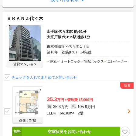
ＢＲＡＮＺ代々木
山手線 代々木駅 徒歩1分
大江戸線 代々木駅 徒歩1分
東京都渋谷区代々木１丁目
築10年
鉄筋(RC)
14階建
駅近
オートロック
宅配ボックス
エレベーター
賃貸マンション
チェックを入れてまとめてお問い合わせ
35.3
万円
管理費
15,000円
35.3万円
105.9万円
敷
礼
1LDK
66.30m
2
2階
画像：27枚
空室状況をお問い合わせ