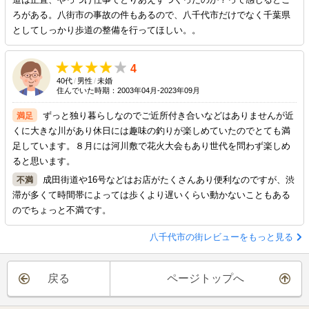
ろがある。八街市の事故の件もあるので、八千代市だけでなく千葉県
としてしっかり歩道の整備を行ってほしい。。
4
40代
/
男性
/
未婚
住んでいた時期：2003年04月-2023年09月
ずっと独り暮らしなのでご近所付き合いなどはありませんが近
くに大きな川があり休日には趣味の釣りが楽しめていたのでとても満
足しています。８月には河川敷で花火大会もあり世代を問わず楽しめ
ると思います。
成田街道や16号などはお店がたくさんあり便利なのですが、渋
滞が多くて時間帯によっては歩くより遅いくらい動かないこともある
のでちょっと不満です。
八千代市の街レビューをもっと見る
戻る
ページトップへ