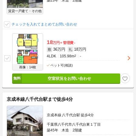
築23年
木造
2階建
賃貸一戸建て・その他
チェックを入れてまとめてお問い合わせ
18
万円
管理費
-
36万円
18万円
敷
礼
4LDK
105.98m
2
-
ペット可(相談)
画像：14枚
空室状況をお問い合わせ
京成本線八千代台駅まで徒歩4分
京成本線 八千代台駅 徒歩4分
千葉県八千代市八千代台東１丁目
築45年
木造
2階建