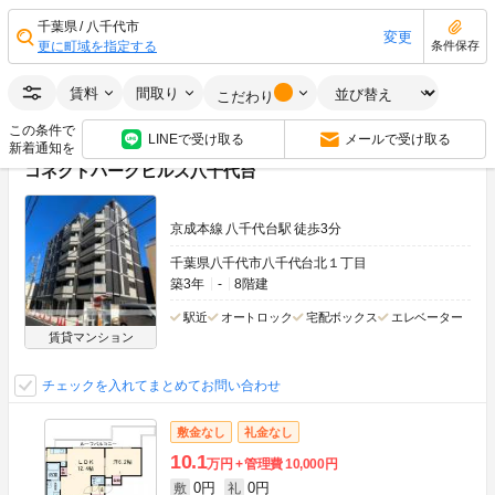
4LDK
92.00m
2
1階
千葉県
八千代市
変更
更に町域を指定する
条件保存
角部屋
画像：20枚
賃料
間取り
空室状況をお問い合わせ
こだわり
この条件で
LINEで受け取る
メールで受け取る
新着通知を
コネクトパークヒルズ八千代台
京成本線 八千代台駅 徒歩3分
千葉県八千代市八千代台北１丁目
築3年
-
8階建
駅近
オートロック
宅配ボックス
エレベーター
賃貸マンション
チェックを入れてまとめてお問い合わせ
敷金なし
礼金なし
10.1
万円
管理費
10,000円
0円
0円
敷
礼