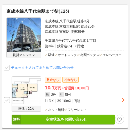
京成本線八千代台駅まで徒歩2分
京成本線 八千代台駅 徒歩3分
京成本線 京成大和田駅 徒歩25分
京成本線 実籾駅 徒歩39分
千葉県八千代市八千代台北１丁目
築3年
鉄骨造(S)
8階建
賃貸マンション
駅近
オートロック
宅配ボックス
エレベーター
チェックを入れてまとめてお問い合わせ
敷金なし
礼金なし
10.1
万円
管理費
10,000円
0円
0円
敷
礼
1LDK
39.10m
2
7階
画像：20枚
ネット無料
フリーレント
空室状況をお問い合わせ