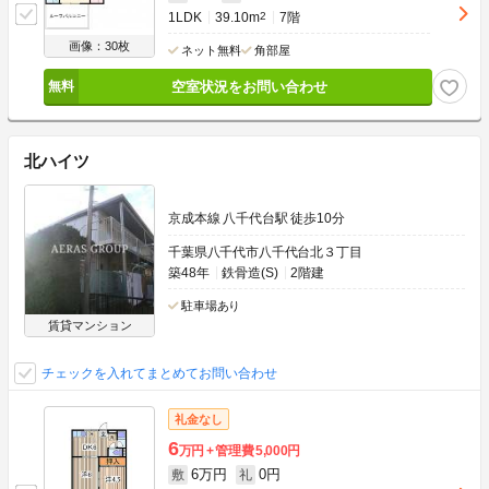
1LDK
39.10m
2
7階
画像：30枚
ネット無料
角部屋
空室状況をお問い合わせ
北ハイツ
京成本線 八千代台駅 徒歩10分
千葉県八千代市八千代台北３丁目
築48年
鉄骨造(S)
2階建
駐車場あり
賃貸マンション
チェックを入れてまとめてお問い合わせ
礼金なし
6
万円
管理費
5,000円
6万円
0円
敷
礼