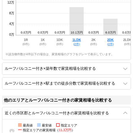
12万
8万
4万
0.0万円
0.0万円
0.0万円
10.1万円
0.0万円
6.0万円
0.0万円
0万
1R
1K
1DK
1LDK
2K
2DK
2LDK
(0件)
(0件)
(0件)
(2件)
(0件)
(2件)
(0件)
※該当物件数が4件以下の場合は、家賃相場のグラフをグレーで表示しています。
ルーフバルコニー付き×築年数で家賃相場を比較する
ルーフバルコニー付き×駅までの徒歩分数で家賃相場を比較する
他のエリアとルーフバルコニー付きの家賃相場を比較する
近くの市区郡とルーフバルコニー付きの家賃相場を比較する
最高値
最安値
指定エリア
指定エリアの家賃相場（
11.3万円
）