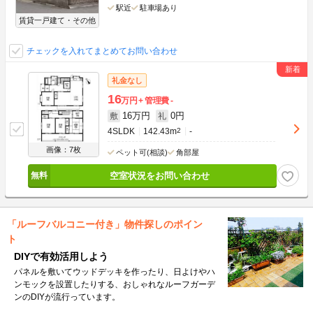
駅近
駐車場あり
賃貸一戸建て・その他
チェックを入れてまとめてお問い合わせ
礼金なし
16
万円
管理費
-
16万円
0円
敷
礼
4SLDK
142.43m
2
-
画像：7枚
ペット可(相談)
角部屋
空室状況をお問い合わせ
「ルーフバルコニー付き」物件探しのポイン
ト
DIYで有効活用しよう
パネルを敷いてウッドデッキを作ったり、日よけやハ
ンモックを設置したりする、おしゃれなルーフガーデ
ンのDIYが流行っています。