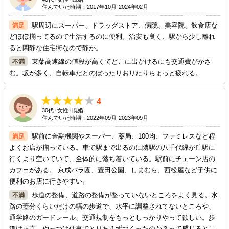
住んでいた時期：2017年10月-2024年02月
駅周辺にスーパー、ドラッグストア、病院、美容院、飲食店な
どほぼ揃ってるので生活するのに便利。治安も良く、駅から少し離れ
ると閑静な住宅街なので静か。
東葉高速線の値段が高くてどこに出かけるにも交通費がかさ
む。坂が多く、自転車だとのぼったりおりたりちょっと疲れる。
4
30代
/
女性
/
既婚
住んでいた時期：2022年09月-2023年09月
駅前に金融機関やスーパー、薬局、100均、ファミレスなど程
よくお店が揃っている。車で駅まで出るのに隣駅の八千代緑が丘駅に
行くより空いていて、全体的に落ち着いている。駅前にチェーン店の
カフェがある。 京成バラ園、萱田公園、しまむら、西松屋など子供に
便利のお店に行きやすい。
歩道の整備、道路の整備が整っていないところをよく見る。水
路の蓋分くらいだけの幅の歩道で、水平に調整されてないところや、
通学路のガードレール、交通規制をもっとしっかりやって欲しい。歩
道は正直、やっつけ仕事でとりあえずつくったのか？って感じるとこ