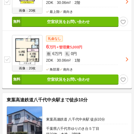
2DK
30.06m
2
2階
画像：20枚
最上階
南向き
空室状況をお問い合わせ
礼金なし
6
万円
管理費
5,000円
6万円
0円
敷
礼
2DK
30.06m
2
1階
画像：20枚
角部屋
南向き
空室状況をお問い合わせ
東葉高速鉄道八千代中央駅まで徒歩10分
東葉高速鉄道 八千代中央駅 徒歩10分
千葉県八千代市ゆりのき台５丁目