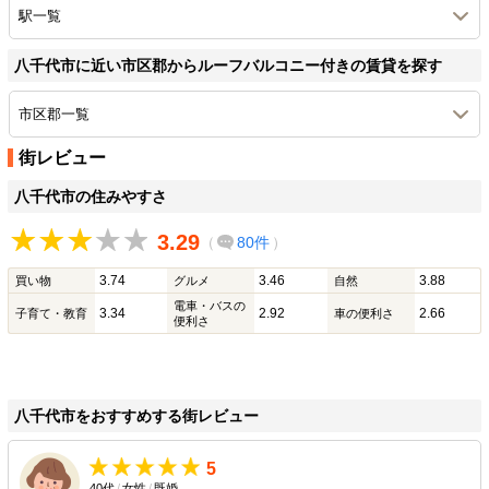
駅一覧
八千代市に近い市区郡からルーフバルコニー付きの賃貸を探す
市区郡一覧
街レビュー
八千代市の住みやすさ
3.29
（
80件
）
3.74
3.46
3.88
買い物
グルメ
自然
電車・バスの
3.34
2.92
2.66
子育て・教育
車の便利さ
便利さ
八千代市をおすすめする街レビュー
5
40代
/
女性
/
既婚