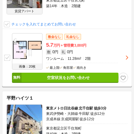
東京都足立区千住宮元町
築14年
木造
2階建
賃貸アパート
チェックを入れてまとめてお問い合わせ
敷金なし
礼金なし
5.7
万円
管理費
3,000円
0円
0円
敷
礼
ワンルーム
11.28m
2
2階
画像：20枚
最上階
角部屋
南向き
空室状況をお問い合わせ
平野ハイツ１
東京メトロ日比谷線 北千住駅 徒歩3分
東武伊勢崎・大師線 牛田駅 徒歩12分
京成本線 京成関屋駅 徒歩12分
東京都足立区千住旭町