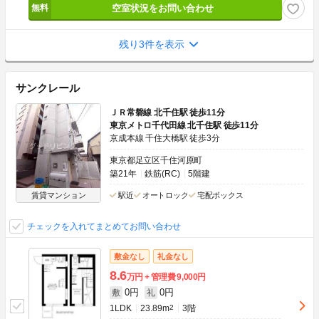
空室状況をお問い合わせ
残り3件を表示
サンクレール
ＪＲ常磐線 北千住駅 徒歩11分
東京メトロ千代田線 北千住駅 徒歩11分
京成本線 千住大橋駅 徒歩3分
東京都足立区千住河原町
築21年
鉄筋(RC)
5階建
賃貸マンション
駅近
オートロック
宅配ボックス
チェックを入れてまとめてお問い合わせ
敷金なし
礼金なし
8.6
万円
管理費
9,000円
0円
0円
敷
礼
1LDK
23.89m
2
3階