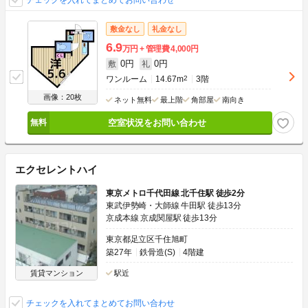
チェックを入れてまとめてお問い合わせ
敷金なし
礼金なし
6.9
万円
管理費
4,000円
0円
0円
敷
礼
ワンルーム
14.67m
2
3階
画像：20枚
ネット無料
最上階
角部屋
南向き
空室状況をお問い合わせ
エクセレントハイ
東京メトロ千代田線 北千住駅 徒歩2分
東武伊勢崎・大師線 牛田駅 徒歩13分
京成本線 京成関屋駅 徒歩13分
東京都足立区千住旭町
築27年
鉄骨造(S)
4階建
賃貸マンション
駅近
チェックを入れてまとめてお問い合わせ