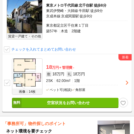
東京メトロ千代田線 北千住駅 徒歩8分
東武伊勢崎・大師線 牛田駅 徒歩9分
京成本線 京成関屋駅 徒歩9分
東京都足立区千住東１丁目
築57年
木造
2階建
賃貸一戸建て・その他
チェックを入れてまとめてお問い合わせ
18
万円
管理費
-
18万円
18万円
敷
礼
2SK
62.00m
2
1階
ペット可(相談)
角部屋
画像：14枚
空室状況をお問い合わせ
「事務所可」物件探しのポイント
ネット環境を要チェック