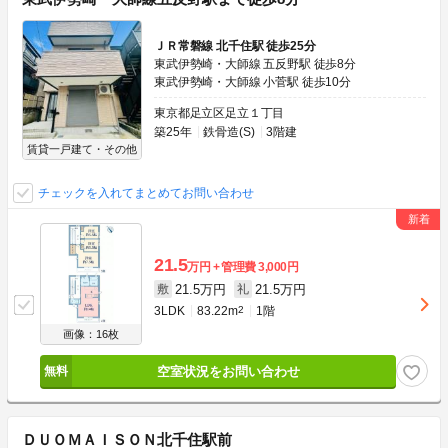
ＪＲ常磐線 北千住駅 徒歩25分
東武伊勢崎・大師線 五反野駅 徒歩8分
東武伊勢崎・大師線 小菅駅 徒歩10分
東京都足立区足立１丁目
築25年
鉄骨造(S)
3階建
賃貸一戸建て・その他
チェックを入れてまとめてお問い合わせ
21.5
万円
管理費
3,000円
21.5万円
21.5万円
敷
礼
3LDK
83.22m
2
1階
画像：16枚
空室状況をお問い合わせ
ＤＵＯＭＡＩＳＯＮ北千住駅前