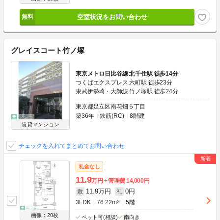
空室状況をお問い合わせ
グレイスコート竹ノ塚
東京メトロ日比谷線 北千住駅 徒歩14分
つくばエクスプレス 六町駅 徒歩23分
東武伊勢崎・大師線 竹ノ塚駅 徒歩24分
東京都足立区南花畑５丁目
築36年
鉄筋(RC)
8階建
賃貸マンション
チェックを入れてまとめてお問い合わせ
礼金なし
11.9
万円
管理費
14,000円
11.9万円
0円
敷
礼
3LDK
76.22m
2
5階
画像：20枚
ペット可(相談)
南向き