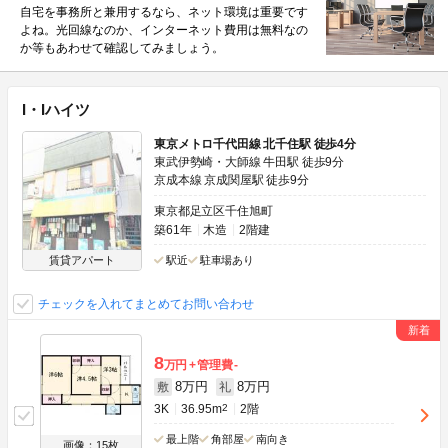
自宅を事務所と兼用するなら、ネット環境は重要です
よね。光回線なのか、インターネット費用は無料なの
か等もあわせて確認してみましょう。
I・Iハイツ
東京メトロ千代田線 北千住駅 徒歩4分
東武伊勢崎・大師線 牛田駅 徒歩9分
京成本線 京成関屋駅 徒歩9分
東京都足立区千住旭町
築61年
木造
2階建
賃貸アパート
駅近
駐車場あり
チェックを入れてまとめてお問い合わせ
8
万円
管理費
-
8万円
8万円
敷
礼
3K
36.95m
2
2階
最上階
角部屋
南向き
画像：15枚