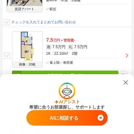
築40年
木造
2階建
賃貸アパート
駅近
チェックを入れてまとめてお問い合わせ
7.5
万円
管理費
-
7.5万円
7.5万円
敷
礼
1K
22.10m
2
2階
最上階
角部屋
画像：20枚
空室状況をお問い合わせ
東京メトロ千代田線北千住駅まで徒歩12分
AIアシスト
希望に合うお部屋探し、サポートします
東京メトロ千代田線 北千住駅 徒歩12分
京成本線 千住大橋駅 徒歩18分
AIに相談する
京成本線 京成関屋駅 徒歩25分
東京都足立区千住寿町