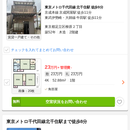
東京メトロ千代田線 北千住駅 徒歩9分
京成本線 京成関屋駅 徒歩11分
東武伊勢崎・大師線 牛田駅 徒歩11分
東京都足立区柳原２丁目
築52年
木造
2階建
賃貸一戸建て・その他
チェックを入れてまとめてお問い合わせ
23
万円
管理費
-
23万円
23万円
敷
礼
4K
52.88m
2
1階
角部屋
画像：20枚
空室状況をお問い合わせ
東京メトロ千代田線北千住駅まで徒歩8分