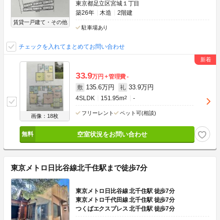
東京都足立区宮城１丁目
築26年
木造
2階建
賃貸一戸建て・その他
駐車場あり
チェックを入れてまとめてお問い合わせ
33.9
万円
管理費
-
135.6万円
33.9万円
敷
礼
4SLDK
151.95m
2
-
フリーレント
ペット可(相談)
画像：18枚
空室状況をお問い合わせ
東京メトロ日比谷線北千住駅まで徒歩7分
東京メトロ日比谷線 北千住駅 徒歩7分
東京メトロ千代田線 北千住駅 徒歩7分
つくばエクスプレス 北千住駅 徒歩7分