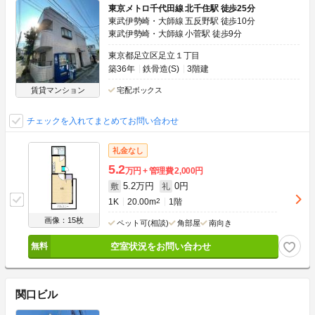
東京メトロ千代田線 北千住駅 徒歩25分
東武伊勢崎・大師線 五反野駅 徒歩10分
東武伊勢崎・大師線 小菅駅 徒歩9分
東京都足立区足立１丁目
築36年
鉄骨造(S)
3階建
賃貸マンション
宅配ボックス
チェックを入れてまとめてお問い合わせ
礼金なし
5.2
万円
管理費
2,000円
5.2万円
0円
敷
礼
1K
20.00m
2
1階
画像：15枚
ペット可(相談)
角部屋
南向き
空室状況をお問い合わせ
関口ビル