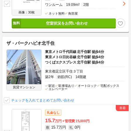
ワンルーム
19.09m
2
2階
画像：30枚
ネット無料
角部屋
空室状況をお問い合わせ
ザ・パークハビオ北千住
東京メトロ千代田線 北千住駅 徒歩4分
東京メトロ日比谷線 北千住駅 徒歩4分
つくばエクスプレス 北千住駅 徒歩4分
東京都足立区千住３丁目
築2年
鉄筋(RC)
14階建
駅近
駐車場あり
オートロック
宅配ボックス
賃貸マンション
エレベーター
チェックを入れてまとめてお問い合わせ
礼金なし
15.7
万円
管理費
15,000円
15.7万円
0円
敷
礼