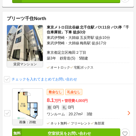
プリーツ千住North
東京メトロ日比谷線 北千住駅 バス11分 バス停「千
住車庫前」下車 徒歩3分
東武伊勢崎・大師線 五反野駅 徒歩10分
東武伊勢崎・大師線 梅島駅 徒歩17分
東京都足立区梅田２丁目
築3年
鉄骨造(S)
5階建
賃貸マンション
オートロック
宅配ボックス
チェックを入れてまとめてお問い合わせ
敷金なし
礼金なし
8.1
万円
管理費
4,000円
0円
0円
敷
礼
ワンルーム
20.27m
2
3階
画像：20枚
ネット無料
フリーレント
角部屋
空室状況をお問い合わせ