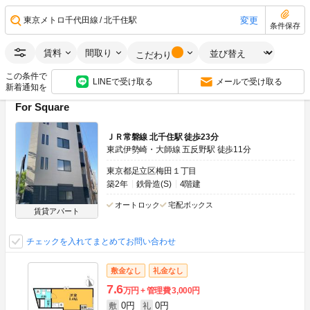
6.3万円
0円
敷
礼
ワンルーム
14.62m
2
2階
変更
東京メトロ千代田線
北千住駅
条件保存
画像：20枚
角部屋
南向き
賃料
間取り
こだわり
空室状況をお問い合わせ
この条件で
LINEで受け取る
メールで受け取る
新着通知を
For Square
ＪＲ常磐線 北千住駅 徒歩23分
東武伊勢崎・大師線 五反野駅 徒歩11分
東京都足立区梅田１丁目
築2年
鉄骨造(S)
4階建
オートロック
宅配ボックス
賃貸アパート
チェックを入れてまとめてお問い合わせ
敷金なし
礼金なし
7.6
万円
管理費
3,000円
0円
0円
敷
礼