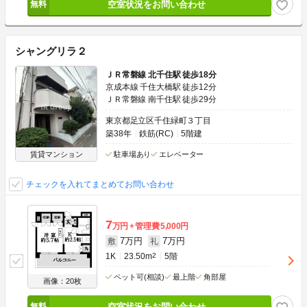
空室状況をお問い合わせ
シャングリラ２
ＪＲ常磐線 北千住駅 徒歩18分
京成本線 千住大橋駅 徒歩12分
ＪＲ常磐線 南千住駅 徒歩29分
東京都足立区千住緑町３丁目
築38年
鉄筋(RC)
5階建
賃貸マンション
駐車場あり
エレベーター
チェックを入れてまとめてお問い合わせ
7
万円
管理費
5,000円
7万円
7万円
敷
礼
1K
23.50m
2
5階
ペット可(相談)
最上階
角部屋
画像：20枚
空室状況をお問い合わせ