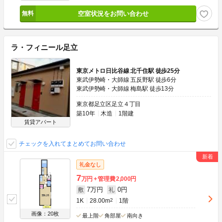
空室状況をお問い合わせ
ラ・フィニール足立
東京メトロ日比谷線 北千住駅 徒歩25分
東武伊勢崎・大師線 五反野駅 徒歩6分
東武伊勢崎・大師線 梅島駅 徒歩13分
東京都足立区足立４丁目
築10年
木造
1階建
賃貸アパート
チェックを入れてまとめてお問い合わせ
礼金なし
7
万円
管理費
2,000円
7万円
0円
敷
礼
1K
28.00m
2
1階
画像：20枚
最上階
角部屋
南向き