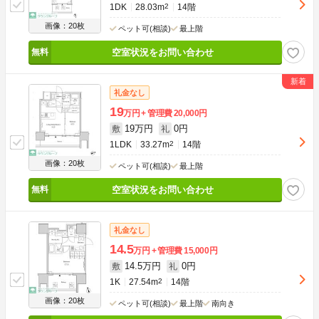
1DK
28.03m
2
14階
画像：20枚
ペット可(相談)
最上階
空室状況をお問い合わせ
礼金なし
19
万円
管理費
20,000円
19万円
0円
敷
礼
1LDK
33.27m
2
14階
画像：20枚
ペット可(相談)
最上階
空室状況をお問い合わせ
礼金なし
14.5
万円
管理費
15,000円
14.5万円
0円
敷
礼
1K
27.54m
2
14階
画像：20枚
ペット可(相談)
最上階
南向き