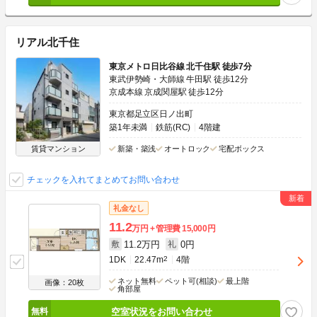
リアル北千住
東京メトロ日比谷線 北千住駅 徒歩7分
東武伊勢崎・大師線 牛田駅 徒歩12分
京成本線 京成関屋駅 徒歩12分
東京都足立区日ノ出町
築1年未満
鉄筋(RC)
4階建
賃貸マンション
新築・築浅
オートロック
宅配ボックス
チェックを入れてまとめてお問い合わせ
礼金なし
11.2
万円
管理費
15,000円
11.2万円
0円
敷
礼
1DK
22.47m
2
4階
ネット無料
ペット可(相談)
最上階
画像：20枚
角部屋
空室状況をお問い合わせ