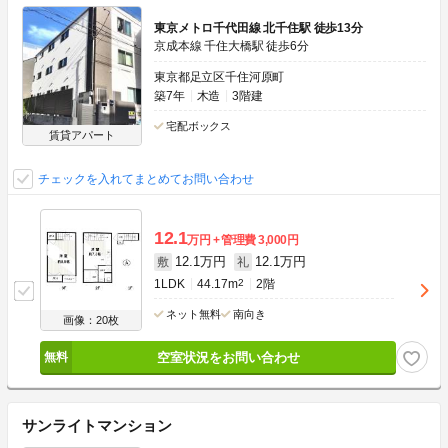
東京メトロ千代田線 北千住駅 徒歩13分
京成本線 千住大橋駅 徒歩6分
東京都足立区千住河原町
築7年
木造
3階建
宅配ボックス
賃貸アパート
チェックを入れてまとめてお問い合わせ
12.1
万円
管理費
3,000円
12.1万円
12.1万円
敷
礼
1LDK
44.17m
2
2階
ネット無料
南向き
画像：20枚
空室状況をお問い合わせ
サンライトマンション