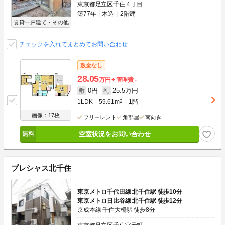
東京都足立区千住４丁目
築77年
木造
2階建
賃貸一戸建て・その他
チェックを入れてまとめてお問い合わせ
敷金なし
28.05
万円
管理費
-
0円
25.5万円
敷
礼
1LDK
59.61m
2
1階
画像：17枚
フリーレント
角部屋
南向き
空室状況をお問い合わせ
プレシャス北千住
東京メトロ千代田線 北千住駅 徒歩10分
東京メトロ日比谷線 北千住駅 徒歩12分
京成本線 千住大橋駅 徒歩8分