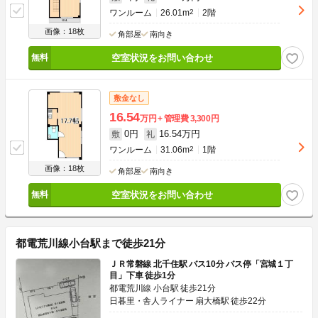
ワンルーム
26.01m
2
2階
画像：18枚
角部屋
南向き
空室状況をお問い合わせ
敷金なし
16.54
万円
管理費
3,300円
0円
16.54万円
敷
礼
ワンルーム
31.06m
2
1階
画像：18枚
角部屋
南向き
空室状況をお問い合わせ
都電荒川線小台駅まで徒歩21分
ＪＲ常磐線 北千住駅 バス10分 バス停「宮城１丁
目」下車 徒歩1分
都電荒川線 小台駅 徒歩21分
日暮里・舎人ライナー 扇大橋駅 徒歩22分