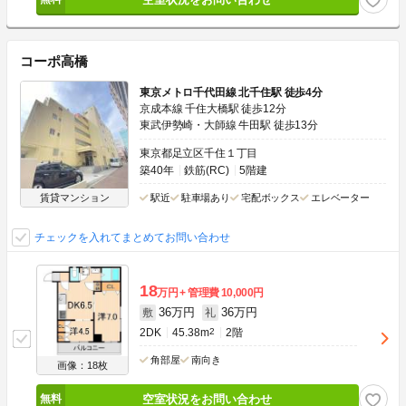
コーポ高橋
東京メトロ千代田線 北千住駅 徒歩4分
京成本線 千住大橋駅 徒歩12分
東武伊勢崎・大師線 牛田駅 徒歩13分
東京都足立区千住１丁目
築40年
鉄筋(RC)
5階建
賃貸マンション
駅近
駐車場あり
宅配ボックス
エレベーター
チェックを入れてまとめてお問い合わせ
18
万円
管理費
10,000円
36万円
36万円
敷
礼
2DK
45.38m
2
2階
角部屋
南向き
画像：18枚
空室状況をお問い合わせ