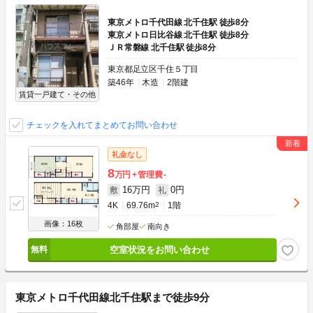
東京メトロ千代田線 北千住駅 徒歩8分
東京メトロ日比谷線 北千住駅 徒歩8分
ＪＲ常磐線 北千住駅 徒歩8分
東京都足立区千住５丁目
築46年
木造
2階建
賃貸一戸建て・その他
チェックを入れてまとめてお問い合わせ
礼金なし
8
万円
管理費
-
16万円
0円
敷
礼
4K
69.76m
2
1階
画像：16枚
角部屋
南向き
空室状況をお問い合わせ
東京メトロ千代田線北千住駅まで徒歩9分