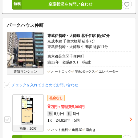
空室状況をお問い合わせ
パークハウス仲町
東武伊勢崎・大師線 北千住駅 徒歩7分
京成本線 千住大橋駅 徒歩7分
東武伊勢崎・大師線 牛田駅 徒歩11分
東京都足立区千住仲町
築22年
鉄筋(RC)
7階建
賃貸マンション
オートロック
宅配ボックス
エレベーター
チェックを入れてまとめてお問い合わせ
礼金なし
9
万円
管理費
5,000円
9万円
0円
敷
礼
1K
24.82m
2
5階
画像：20枚
ネット無料
角部屋
南向き