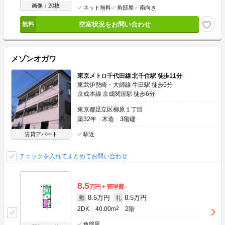
画像：20枚
ネット無料
角部屋
南向き
空室状況をお問い合わせ
メゾンオガワ
東京メトロ千代田線 北千住駅 徒歩11分
東武伊勢崎・大師線 牛田駅 徒歩5分
京成本線 京成関屋駅 徒歩6分
東京都足立区柳原１丁目
築32年
木造
3階建
賃貸アパート
駅近
チェックを入れてまとめてお問い合わせ
8.5
万円
管理費
-
8.5万円
8.5万円
敷
礼
2DK
40.00m
2
2階
角部屋