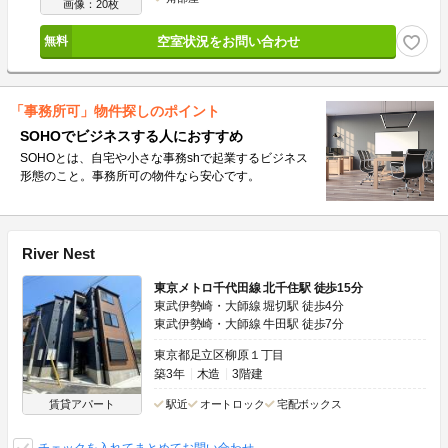
画像：20枚
空室状況をお問い合わせ
「事務所可」物件探しのポイント
SOHOでビジネスする人におすすめ
SOHOとは、自宅や小さな事務shで起業するビジネス
形態のこと。事務所可の物件なら安心です。
River Nest
東京メトロ千代田線 北千住駅 徒歩15分
東武伊勢崎・大師線 堀切駅 徒歩4分
東武伊勢崎・大師線 牛田駅 徒歩7分
東京都足立区柳原１丁目
築3年
木造
3階建
賃貸アパート
駅近
オートロック
宅配ボックス