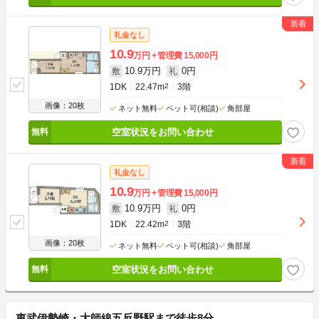
礼金なし
10.9
万円
管理費
15,000円
10.9万円
0円
敷
礼
1DK
22.47m
2
3階
画像：20枚
ネット無料
ペット可(相談)
角部屋
空室状況をお問い合わせ
礼金なし
10.9
万円
管理費
15,000円
10.9万円
0円
敷
礼
1DK
22.42m
2
3階
画像：20枚
ネット無料
ペット可(相談)
角部屋
空室状況をお問い合わせ
東武伊勢崎・大師線五反野駅まで徒歩8分