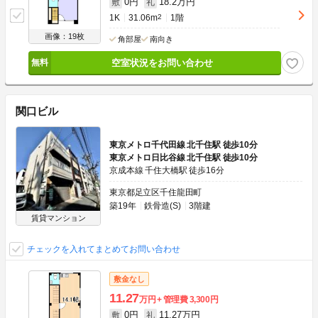
0円
18.2万円
敷
礼
1K
31.06m
2
1階
画像：19枚
角部屋
南向き
空室状況をお問い合わせ
関口ビル
東京メトロ千代田線 北千住駅 徒歩10分
東京メトロ日比谷線 北千住駅 徒歩10分
京成本線 千住大橋駅 徒歩16分
東京都足立区千住龍田町
築19年
鉄骨造(S)
3階建
賃貸マンション
チェックを入れてまとめてお問い合わせ
敷金なし
11.27
万円
管理費
3,300円
0円
11.27万円
敷
礼