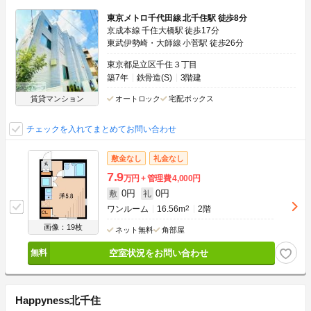
東京メトロ千代田線 北千住駅 徒歩8分
京成本線 千住大橋駅 徒歩17分
東武伊勢崎・大師線 小菅駅 徒歩26分
東京都足立区千住３丁目
築7年
鉄骨造(S)
3階建
賃貸マンション
オートロック
宅配ボックス
チェックを入れてまとめてお問い合わせ
敷金なし
礼金なし
7.9
万円
管理費
4,000円
0円
0円
敷
礼
ワンルーム
16.56m
2
2階
画像：19枚
ネット無料
角部屋
空室状況をお問い合わせ
Happyness北千住