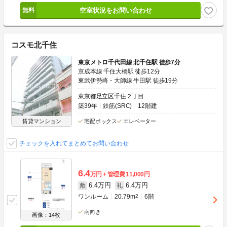
空室状況をお問い合わせ
コスモ北千住
東京メトロ千代田線 北千住駅 徒歩7分
京成本線 千住大橋駅 徒歩12分
東武伊勢崎・大師線 牛田駅 徒歩19分
東京都足立区千住２丁目
築39年
鉄筋(SRC)
12階建
賃貸マンション
宅配ボックス
エレベーター
チェックを入れてまとめてお問い合わせ
6.4
万円
管理費
11,000円
6.4万円
6.4万円
敷
礼
ワンルーム
20.79m
2
6階
南向き
画像：14枚