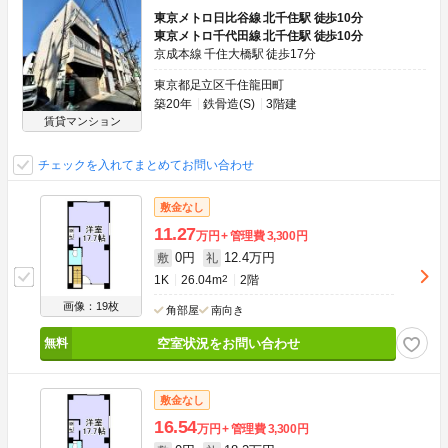
東京メトロ日比谷線 北千住駅 徒歩10分
東京メトロ千代田線 北千住駅 徒歩10分
京成本線 千住大橋駅 徒歩17分
東京都足立区千住龍田町
築20年
鉄骨造(S)
3階建
賃貸マンション
チェックを入れてまとめてお問い合わせ
敷金なし
11.27
万円
管理費
3,300円
0円
12.4万円
敷
礼
1K
26.04m
2
2階
画像：19枚
角部屋
南向き
空室状況をお問い合わせ
敷金なし
16.54
万円
管理費
3,300円