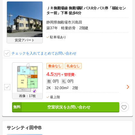
ＪＲ御殿場線 御殿場駅 バス8分 バス停「福祉セン
ター前」下車 徒歩6分
静岡県御殿場市川島田
築37年
軽量鉄骨
2階建
駐車場あり
賃貸アパート
チェックを入れてまとめてお問い合わせ
敷金なし
礼金なし
4.5
万円
管理費
-
0円
0円
敷
礼
2K
32.00m
2
2階
画像：17枚
最上階
空室状況をお問い合わせ
サンシティ田中B