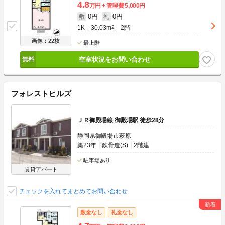
4.8
万円
管理費
5,000円
0円
0円
敷
礼
1K
30.03m
2
2階
画像：22枚
最上階
空室状況をお問い合わせ
フォレストヒルズ
ＪＲ御殿場線 御殿場駅 徒歩28分
静岡県御殿場市萩原
築23年
鉄骨造(S)
2階建
駐車場あり
賃貸アパート
チェックを入れてまとめてお問い合わせ
敷金なし
礼金なし