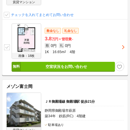
賃貸マンション
チェックを入れてまとめてお問い合わせ
敷金なし
礼金なし
3.8
万円
管理費
-
0円
0円
敷
礼
1K
16.65m
2
4階
画像：18枚
空室状況をお問い合わせ
メゾン富士岡
ＪＲ御殿場線 御殿場駅 徒歩21分
静岡県御殿場市萩原
築34年
鉄筋(RC)
4階建
駐車場あり