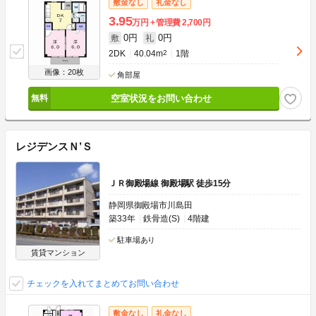
敷金なし
礼金なし
3.95
万円
管理費
2,700円
0円
0円
敷
礼
2DK
40.04m
2
1階
画像：20枚
角部屋
空室状況をお問い合わせ
レジデンスＮ’Ｓ
ＪＲ御殿場線 御殿場駅 徒歩15分
静岡県御殿場市川島田
築33年
鉄骨造(S)
4階建
駐車場あり
賃貸マンション
チェックを入れてまとめてお問い合わせ
敷金なし
礼金なし