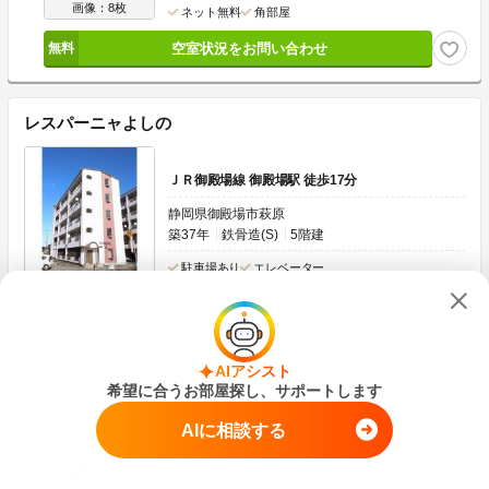
画像：8枚
ネット無料
角部屋
空室状況をお問い合わせ
レスパーニャよしの
ＪＲ御殿場線 御殿場駅 徒歩17分
静岡県御殿場市萩原
築37年
鉄骨造(S)
5階建
駐車場あり
エレベーター
賃貸マンション
チェックを入れてまとめてお問い合わせ
AIアシスト
希望に合うお部屋探し、サポートします
敷金なし
礼金なし
3.8
万円
管理費
-
AIに相談する
0円
0円
敷
礼
1K
16.65m
2
4階