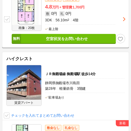
4.8
万円
管理費
1,700円
0円
0円
敷
礼
3DK
56.10m
2
4階
画像：20枚
最上階
空室状況をお問い合わせ
ハイクレスト
ＪＲ御殿場線 御殿場駅 徒歩14分
静岡県御殿場市川島田
築28年
軽量鉄骨
3階建
駐車場あり
賃貸アパート
チェックを入れてまとめてお問い合わせ
敷金なし
礼金なし