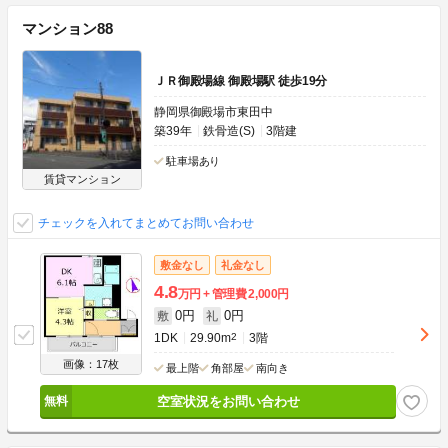
マンション88
ＪＲ御殿場線 御殿場駅 徒歩19分
静岡県御殿場市東田中
築39年
鉄骨造(S)
3階建
駐車場あり
賃貸マンション
チェックを入れてまとめてお問い合わせ
敷金なし
礼金なし
4.8
万円
管理費
2,000円
0円
0円
敷
礼
1DK
29.90m
2
3階
画像：17枚
最上階
角部屋
南向き
空室状況をお問い合わせ