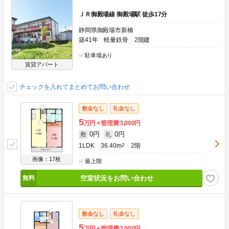
ＪＲ御殿場線 御殿場駅 徒歩17分
静岡県御殿場市新橋
築41年
軽量鉄骨
2階建
駐車場あり
賃貸アパート
チェックを入れてまとめてお問い合わせ
敷金なし
礼金なし
5
万円
管理費
3,000円
0円
0円
敷
礼
1LDK
36.40m
2
2階
画像：17枚
最上階
空室状況をお問い合わせ
敷金なし
礼金なし
5
万円
管理費
3,000円