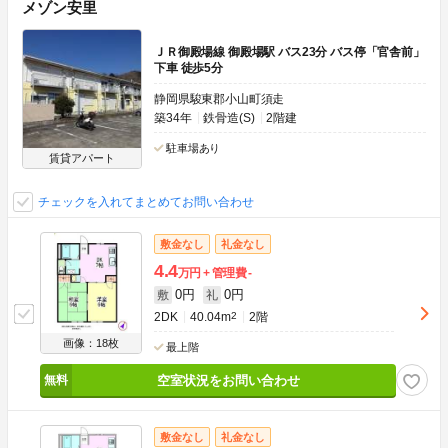
メゾン安里
ＪＲ御殿場線 御殿場駅 バス23分 バス停「官舎前」
下車 徒歩5分
静岡県駿東郡小山町須走
築34年
鉄骨造(S)
2階建
駐車場あり
賃貸アパート
チェックを入れてまとめてお問い合わせ
敷金なし
礼金なし
4.4
万円
管理費
-
0円
0円
敷
礼
2DK
40.04m
2
2階
画像：18枚
最上階
空室状況をお問い合わせ
敷金なし
礼金なし