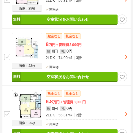
2LDK
56.31m
2
3階
画像：25枚
南向き
空室状況をお問い合わせ
敷金なし
礼金なし
8
万円
管理費
3,000円
0円
0円
敷
礼
2LDK
74.90m
2
3階
画像：22枚
南向き
空室状況をお問い合わせ
敷金なし
礼金なし
6.8
万円
管理費
3,000円
0円
0円
敷
礼
2LDK
56.31m
2
2階
画像：25枚
南向き