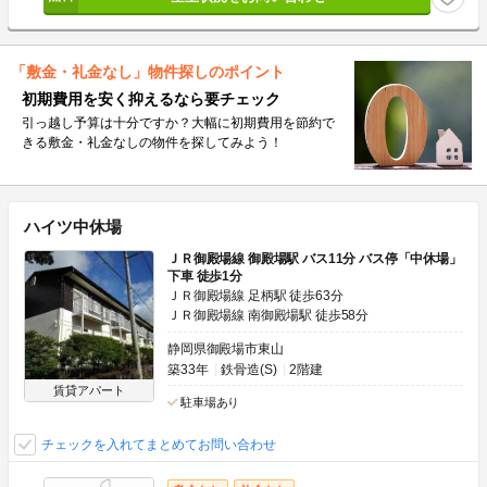
「敷金・礼金なし」物件探しのポイント
初期費用を安く抑えるなら要チェック
引っ越し予算は十分ですか？大幅に初期費用を節約で
きる敷金・礼金なしの物件を探してみよう！
ハイツ中休場
ＪＲ御殿場線 御殿場駅 バス11分 バス停「中休場」
下車 徒歩1分
ＪＲ御殿場線 足柄駅 徒歩63分
ＪＲ御殿場線 南御殿場駅 徒歩58分
静岡県御殿場市東山
築33年
鉄骨造(S)
2階建
賃貸アパート
駐車場あり
チェックを入れてまとめてお問い合わせ