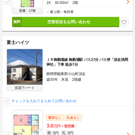
1K
30.00m
2
2階
画像：17枚
最上階
角部屋
空室状況をお問い合わせ
富士ハイツ
ＪＲ御殿場線 御殿場駅 バス27分 バス停「須走浅間
神社」下車 徒歩7分
静岡県駿東郡小山町須走
築35年
木造
2階建
賃貸アパート
チェックを入れてまとめてお問い合わせ
敷金なし
礼金なし
3.6
万円
管理費
-
0円
0円
敷
礼