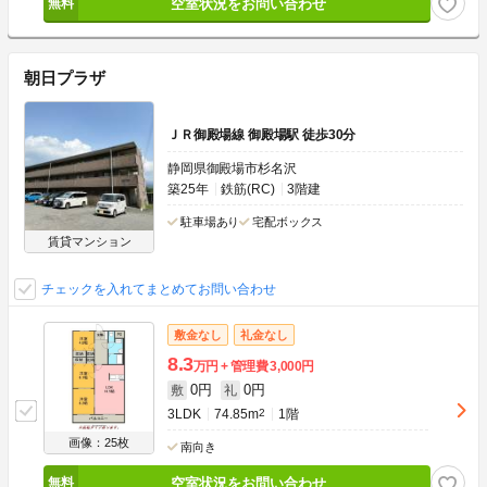
空室状況をお問い合わせ
朝日プラザ
ＪＲ御殿場線 御殿場駅 徒歩30分
静岡県御殿場市杉名沢
築25年
鉄筋(RC)
3階建
駐車場あり
宅配ボックス
賃貸マンション
チェックを入れてまとめてお問い合わせ
敷金なし
礼金なし
8.3
万円
管理費
3,000円
0円
0円
敷
礼
3LDK
74.85m
2
1階
画像：25枚
南向き
空室状況をお問い合わせ