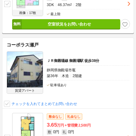
3DK
46.37m
2
2階
画像：17枚
最上階
空室状況をお問い合わせ
コーポラス瀬戸
ＪＲ御殿場線 御殿場駅 徒歩38分
静岡県御殿場市竈
築36年
木造
2階建
駐車場あり
賃貸アパート
チェックを入れてまとめてお問い合わせ
敷金なし
礼金なし
3.65
万円
管理費
2,500円
0円
0円
敷
礼