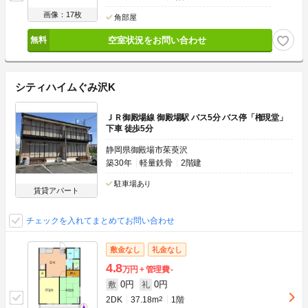
画像：17枚
角部屋
空室状況をお問い合わせ
シティハイムぐみ沢K
ＪＲ御殿場線 御殿場駅 バス5分 バス停「権現堂」
下車 徒歩5分
静岡県御殿場市茱萸沢
築30年
軽量鉄骨
2階建
駐車場あり
賃貸アパート
チェックを入れてまとめてお問い合わせ
敷金なし
礼金なし
4.8
万円
管理費
-
0円
0円
敷
礼
2DK
37.18m
2
1階