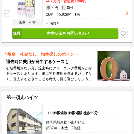
4.7
万円
管理費
3,900円
0円
0円
敷
礼
2DK
45.82m
2
1階
画像：20枚
南向き
空室状況をお問い合わせ
「敷金・礼金なし」物件探しのポイント
退去時に費用が発生するケースも
初期費用がない分、退去時にクリーニング費用がかか
るケースもあります。単に初期費用を抑えるだけでな
く、退去するときのことも考えて賢く選びましょう。
第一須走ハイツ
ＪＲ御殿場線 御殿場駅 徒歩99分
静岡県駿東郡小山町須走
築37年
木造
2階建