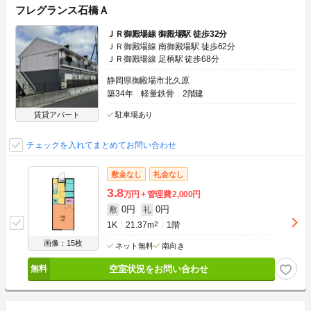
フレグランス石橋Ａ
ＪＲ御殿場線 御殿場駅 徒歩32分
ＪＲ御殿場線 南御殿場駅 徒歩62分
ＪＲ御殿場線 足柄駅 徒歩68分
静岡県御殿場市北久原
築34年
軽量鉄骨
2階建
賃貸アパート
駐車場あり
チェックを入れてまとめてお問い合わせ
敷金なし
礼金なし
3.8
万円
管理費
2,000円
0円
0円
敷
礼
1K
21.37m
2
1階
画像：15枚
ネット無料
南向き
空室状況をお問い合わせ