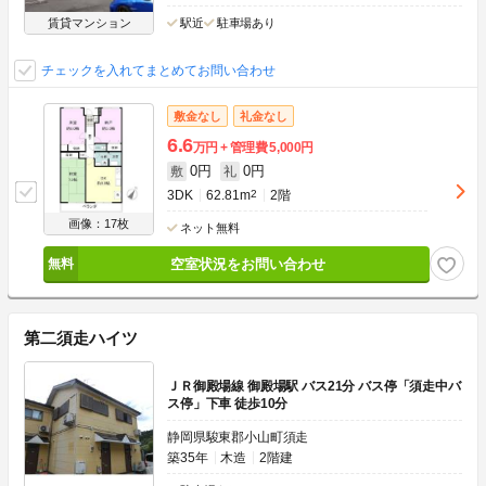
賃貸マンション
駅近
駐車場あり
チェックを入れてまとめてお問い合わせ
敷金なし
礼金なし
6.6
万円
管理費
5,000円
0円
0円
敷
礼
3DK
62.81m
2
2階
画像：17枚
ネット無料
空室状況をお問い合わせ
第二須走ハイツ
ＪＲ御殿場線 御殿場駅 バス21分 バス停「須走中バ
ス停」下車 徒歩10分
静岡県駿東郡小山町須走
築35年
木造
2階建