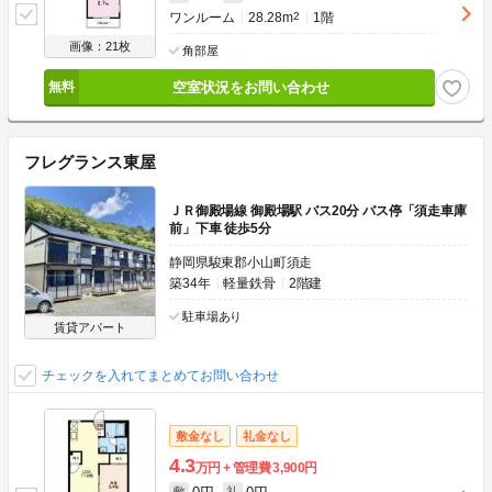
ワンルーム
28.28m
2
1階
画像：21枚
角部屋
空室状況をお問い合わせ
フレグランス東屋
ＪＲ御殿場線 御殿場駅 バス20分 バス停「須走車庫
前」下車 徒歩5分
静岡県駿東郡小山町須走
築34年
軽量鉄骨
2階建
駐車場あり
賃貸アパート
チェックを入れてまとめてお問い合わせ
敷金なし
礼金なし
4.3
万円
管理費
3,900円