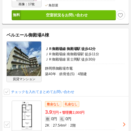
画像：17枚
角部屋
空室状況をお問い合わせ
ベルエール御殿場A棟
ＪＲ御殿場線 御殿場駅 徒歩42分
ＪＲ御殿場線 南御殿場駅 徒歩11分
ＪＲ御殿場線 富士岡駅 徒歩30分
静岡県御殿場市竈
築40年
鉄骨造(S)
4階建
賃貸マンション
チェックを入れてまとめてお問い合わせ
敷金なし
礼金なし
3.9
万円
管理費
2,000円
0円
0円
敷
礼
2K
27.54m
2
2階