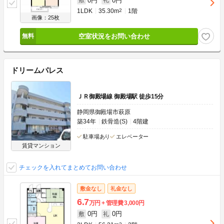
0円
0円
敷
礼
1LDK
35.30m
2
1階
画像：25枚
空室状況をお問い合わせ
ドリームパレス
ＪＲ御殿場線 御殿場駅 徒歩15分
静岡県御殿場市萩原
築34年
鉄骨造(S)
4階建
駐車場あり
エレベーター
賃貸マンション
チェックを入れてまとめてお問い合わせ
敷金なし
礼金なし
6.7
万円
管理費
3,000円
0円
0円
敷
礼