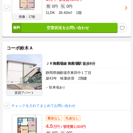
0円
0円
敷
礼
1LDK
36.40m
2
1階
画像：17枚
空室状況をお問い合わせ
コーポ鈴木Ａ
ＪＲ御殿場線 御殿場駅 徒歩8分
静岡県御殿場市東田中１丁目
築43年
軽量鉄骨
2階建
駐車場あり
賃貸アパート
チェックを入れてまとめてお問い合わせ
敷金なし
礼金なし
4.5
万円
管理費
2,000円