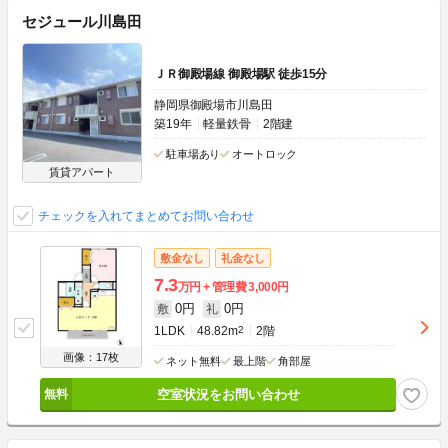
セジュール川島田
ＪＲ御殿場線 御殿場駅 徒歩15分
静岡県御殿場市川島田
築19年
軽量鉄骨
2階建
駐車場あり
オートロック
賃貸アパート
チェックを入れてまとめてお問い合わせ
敷金なし
礼金なし
7.3
万円
管理費
3,000円
0円
0円
敷
礼
1LDK
48.82m
2
2階
画像：17枚
ネット無料
最上階
角部屋
空室状況をお問い合わせ