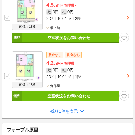
4.5
万円
管理費
-
0円
0円
敷
礼
2DK
40.04m
2
2階
画像：18枚
最上階
空室状況をお問い合わせ
敷金なし
礼金なし
4.2
万円
管理費
-
0円
0円
敷
礼
2DK
40.04m
2
1階
画像：18枚
角部屋
空室状況をお問い合わせ
残り1件を表示
フォーブル原里