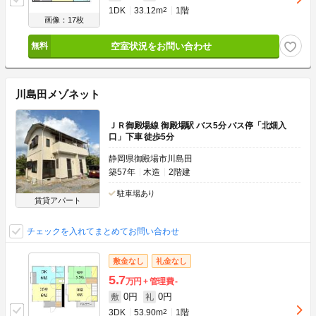
1DK
33.12m
2
1階
画像：17枚
空室状況をお問い合わせ
川島田メゾネット
ＪＲ御殿場線 御殿場駅 バス5分 バス停「北畑入
口」下車 徒歩5分
静岡県御殿場市川島田
築57年
木造
2階建
駐車場あり
賃貸アパート
チェックを入れてまとめてお問い合わせ
敷金なし
礼金なし
5.7
万円
管理費
-
0円
0円
敷
礼
3DK
53.90m
2
1階