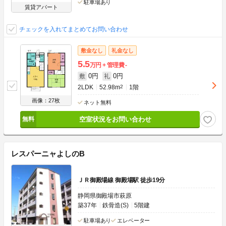
駐車場あり
賃貸アパート
チェックを入れてまとめてお問い合わせ
敷金なし
礼金なし
5.5
万円
管理費
-
0円
0円
敷
礼
2LDK
52.98m
2
1階
画像：27枚
ネット無料
空室状況をお問い合わせ
レスパーニャよしのB
ＪＲ御殿場線 御殿場駅 徒歩19分
静岡県御殿場市萩原
築37年
鉄骨造(S)
5階建
駐車場あり
エレベーター