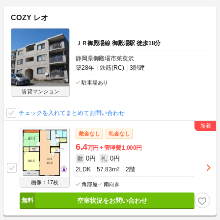
COZY レオ
ＪＲ御殿場線 御殿場駅 徒歩18分
静岡県御殿場市茱萸沢
築28年
鉄筋(RC)
3階建
駐車場あり
賃貸マンション
チェックを入れてまとめてお問い合わせ
敷金なし
礼金なし
6.4
万円
管理費
1,000円
0円
0円
敷
礼
2LDK
57.83m
2
2階
画像：17枚
角部屋
南向き
空室状況をお問い合わせ