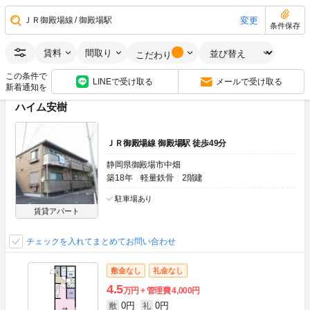
0円
0円
敷
礼
3DK
53.08m
2
4階
変更
ＪＲ御殿場線
御殿場駅
条件保存
画像：17枚
フリーレント
ペット可(相談)
南向き
賃料
間取り
こだわり
空室状況をお問い合わせ
この条件で
LINEで受け取る
メールで受け取る
新着通知を
ハイム安樹
ＪＲ御殿場線 御殿場駅 徒歩49分
静岡県御殿場市中畑
築18年
軽量鉄骨
2階建
駐車場あり
賃貸アパート
チェックを入れてまとめてお問い合わせ
敷金なし
礼金なし
4.5
万円
管理費
4,000円
0円
0円
敷
礼