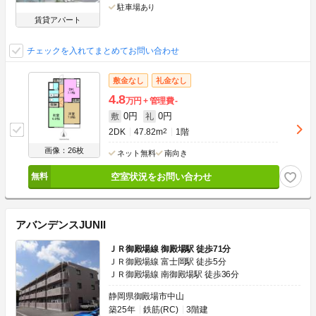
駐車場あり
賃貸アパート
チェックを入れてまとめてお問い合わせ
敷金なし
礼金なし
4.8
万円
管理費
-
0円
0円
敷
礼
2DK
47.82m
2
1階
画像：26枚
ネット無料
南向き
空室状況をお問い合わせ
アバンデンスJUNII
ＪＲ御殿場線 御殿場駅 徒歩71分
ＪＲ御殿場線 富士岡駅 徒歩5分
ＪＲ御殿場線 南御殿場駅 徒歩36分
静岡県御殿場市中山
築25年
鉄筋(RC)
3階建