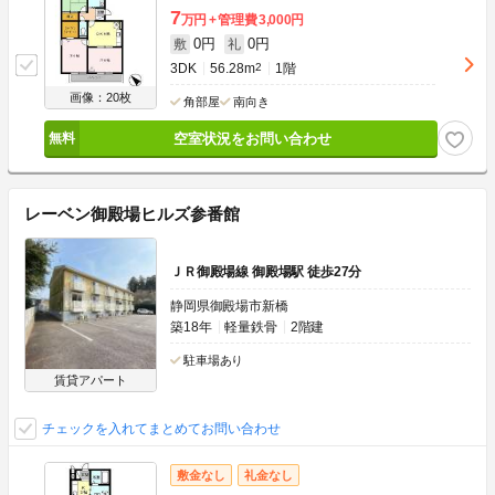
7
万円
管理費
3,000円
0円
0円
敷
礼
3DK
56.28m
2
1階
画像：20枚
角部屋
南向き
空室状況をお問い合わせ
レーベン御殿場ヒルズ参番館
ＪＲ御殿場線 御殿場駅 徒歩27分
静岡県御殿場市新橋
築18年
軽量鉄骨
2階建
駐車場あり
賃貸アパート
チェックを入れてまとめてお問い合わせ
敷金なし
礼金なし