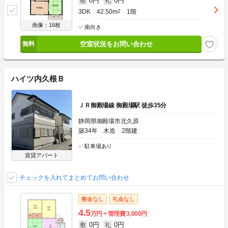
0円
0円
敷
礼
3DK
42.50m
2
1階
画像：16枚
南向き
空室状況をお問い合わせ
ハイツ内久根Ｂ
ＪＲ御殿場線 御殿場駅 徒歩35分
静岡県御殿場市北久原
築34年
木造
2階建
駐車場あり
賃貸アパート
チェックを入れてまとめてお問い合わせ
敷金なし
礼金なし
4.5
万円
管理費
3,000円
0円
0円
敷
礼