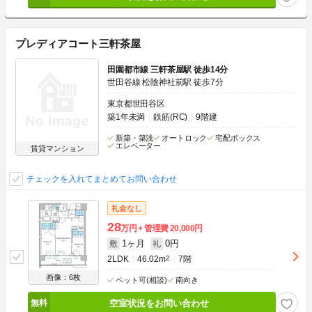
プレディアコート三軒茶屋
田園都市線 三軒茶屋駅 徒歩14分
世田谷線 松陰神社前駅 徒歩7分
東京都世田谷区
築1年未満
鉄筋(RC)
9階建
新築・築浅
オートロック
宅配ボックス
エレベーター
賃貸マンション
チェックを入れてまとめてお問い合わせ
礼金なし
28
万円
管理費
20,000円
1ヶ月
0円
敷
礼
2LDK
46.02m
2
7階
画像：6枚
ペット可(相談)
南向き
空室状況をお問い合わせ