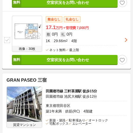
空室状況をお問い合わせ
敷金なし
礼金なし
17.1
万円
管理費
7,000円
0円
0円
敷
礼
1K
29.66m
2
4階
画像：30枚
ネット無料
最上階
空室状況をお問い合わせ
GRAN PASEO 三宿
田園都市線 三軒茶屋駅 徒歩15分
田園都市線 池尻大橋駅 徒歩12分
東京都世田谷区
築1年未満
鉄筋(RC)
4階建
新築・築浅
駐車場あり
オートロック
宅配ボックス
エレベーター
賃貸マンション