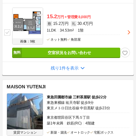
15.2
万円
管理費
8,000円
15.2万円
30.4万円
敷
礼
1LDK
34.53m
2
1階
ネット無料
角部屋
画像：9枚
空室状況をお問い合わせ
残り1件を表示
MAISON YUTENJI
東急田園都市線 三軒茶屋駅 徒歩22分
東急東横線 祐天寺駅 徒歩9分
東京メトロ日比谷線 中目黒駅 徒歩23分
東京都世田谷区下馬５丁目
築1年未満
鉄筋(RC)
4階建
賃貸マンション
新築・築浅
オートロック
宅配ボックス