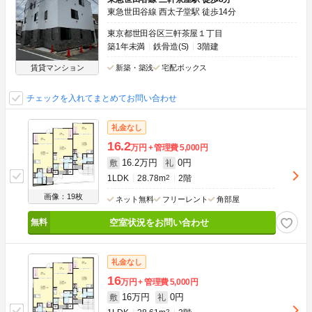
東急世田谷線 西太子堂駅 徒歩14分
東京都世田谷区三軒茶屋１丁目
築1年未満
鉄骨造(S)
3階建
賃貸マンション
新築・築浅
宅配ボックス
チェックを入れてまとめてお問い合わせ
礼金なし
16.2
万円
管理費
5,000円
16.2万円
0円
敷
礼
1LDK
28.78m
2
2階
画像：19枚
ネット無料
フリーレント
角部屋
空室状況をお問い合わせ
礼金なし
16
万円
管理費
5,000円
16万円
0円
敷
礼
2