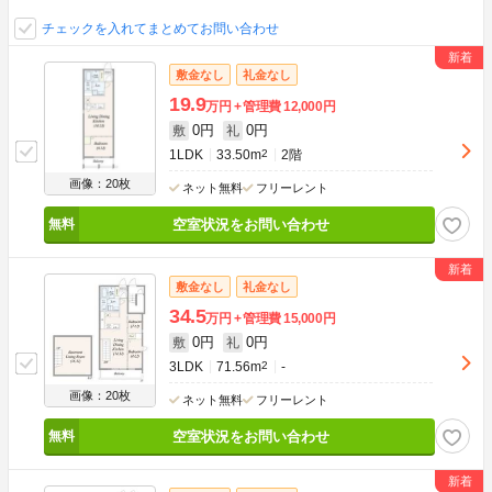
チェックを入れてまとめてお問い合わせ
敷金なし
礼金なし
19.9
万円
管理費
12,000円
0円
0円
敷
礼
1LDK
33.50m
2
2階
画像：20枚
ネット無料
フリーレント
空室状況をお問い合わせ
敷金なし
礼金なし
34.5
万円
管理費
15,000円
0円
0円
敷
礼
3LDK
71.56m
2
-
画像：20枚
ネット無料
フリーレント
空室状況をお問い合わせ