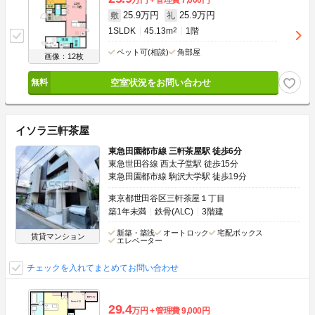
25.9万円
25.9万円
敷
礼
1SLDK
45.13m
2
1階
ペット可(相談)
角部屋
画像：12枚
空室状況をお問い合わせ
イソラ三軒茶屋
東急田園都市線 三軒茶屋駅 徒歩6分
東急世田谷線 西太子堂駅 徒歩15分
東急田園都市線 駒沢大学駅 徒歩19分
東京都世田谷区三軒茶屋１丁目
築1年未満
鉄骨(ALC)
3階建
新築・築浅
オートロック
宅配ボックス
賃貸マンション
エレベーター
チェックを入れてまとめてお問い合わせ
29.4
万円
管理費
9,000円