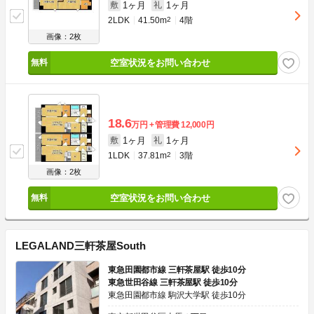
1ヶ月
1ヶ月
敷
礼
2LDK
41.50m
2
4階
画像：2枚
空室状況をお問い合わせ
18.6
万円
管理費
12,000円
1ヶ月
1ヶ月
敷
礼
1LDK
37.81m
2
3階
画像：2枚
空室状況をお問い合わせ
LEGALAND三軒茶屋South
東急田園都市線 三軒茶屋駅 徒歩10分
東急世田谷線 三軒茶屋駅 徒歩10分
東急田園都市線 駒沢大学駅 徒歩10分