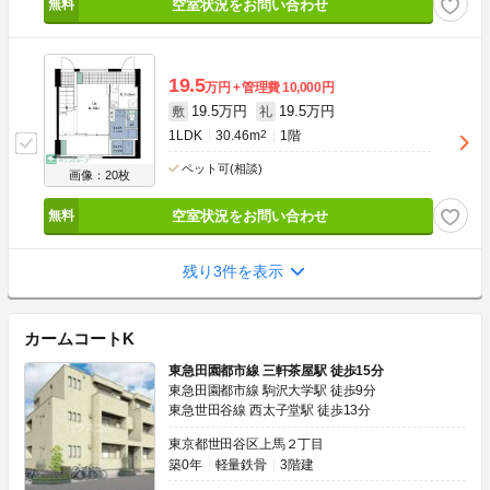
空室状況をお問い合わせ
19.5
万円
管理費
10,000円
19.5万円
19.5万円
敷
礼
1LDK
30.46m
2
1階
ペット可(相談)
画像：20枚
空室状況をお問い合わせ
残り3件を表示
カームコートK
東急田園都市線 三軒茶屋駅 徒歩15分
東急田園都市線 駒沢大学駅 徒歩9分
東急世田谷線 西太子堂駅 徒歩13分
東京都世田谷区上馬２丁目
築0年
軽量鉄骨
3階建