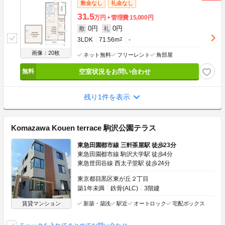
敷金なし
礼金なし
31.5
万円
管理費
15,000円
0円
0円
敷
礼
3LDK
71.56m
2
-
画像：20枚
ネット無料
フリーレント
角部屋
空室状況をお問い合わせ
残り1件を表示
Komazawa Kouen terrace 駒沢公園テラス
東急田園都市線 三軒茶屋駅 徒歩23分
東急田園都市線 駒沢大学駅 徒歩4分
東急世田谷線 西太子堂駅 徒歩24分
東京都目黒区東が丘２丁目
築1年未満
鉄骨(ALC)
3階建
賃貸マンション
新築・築浅
駅近
オートロック
宅配ボックス