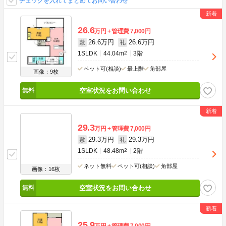
チェックを入れてまとめてお問い合わせ
26.6
万円
管理費
7,000円
26.6万円
26.6万円
敷
礼
1SLDK
44.04m
2
3階
ペット可(相談)
最上階
角部屋
画像：9枚
空室状況をお問い合わせ
29.3
万円
管理費
7,000円
29.3万円
29.3万円
敷
礼
1SLDK
48.48m
2
2階
ネット無料
ペット可(相談)
角部屋
画像：16枚
空室状況をお問い合わせ
25.9
万円
管理費
7,000円