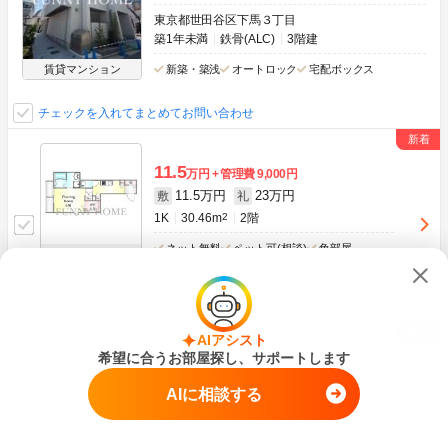
東京都世田谷区下馬３丁目
築1年未満
鉄骨(ALC)
3階建
賃貸マンション
新築・築浅
オートロック
宅配ボックス
チェックを入れてまとめてお問い合わせ
11.5
万円
管理費
9,000円
11.5万円
23万円
敷
礼
1K
30.46m
2
2階
ネット無料
ペット可(相談)
角部屋
画像：20枚
空室状況をお問い合わせ
AIアシスト
希望に合うお部屋探し、サポートします
25
万円
管理費
9,000円
25万円
50万円
敷
礼
AIに相談する
2LDK
59.55m
2
2階
ネット無料
ペット可(相談)
角部屋
画像：20枚