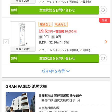
画像：20枚
フリーレント
ペット可(相談)
最上階
空室状況をお問い合わせ
敷金なし
礼金なし
19.6
万円
管理費
20,000円
0円
0円
敷
礼
1LDK
32.96m
2
3階
画像：20枚
フリーレント
ペット可(相談)
南向き
空室状況をお問い合わせ
残り4件を表示
GRAN PASEO 池尻大橋
田園都市線 三軒茶屋駅 徒歩15分
田園都市線 池尻大橋駅 徒歩5分
東京都世田谷区