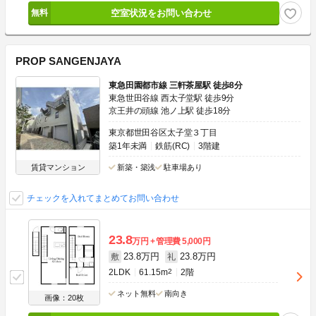
空室状況をお問い合わせ
PROP SANGENJAYA
東急田園都市線 三軒茶屋駅 徒歩8分
東急世田谷線 西太子堂駅 徒歩9分
京王井の頭線 池ノ上駅 徒歩18分
東京都世田谷区太子堂３丁目
築1年未満
鉄筋(RC)
3階建
賃貸マンション
新築・築浅
駐車場あり
チェックを入れてまとめてお問い合わせ
23.8
万円
管理費
5,000円
23.8万円
23.8万円
敷
礼
2LDK
61.15m
2
2階
ネット無料
南向き
画像：20枚