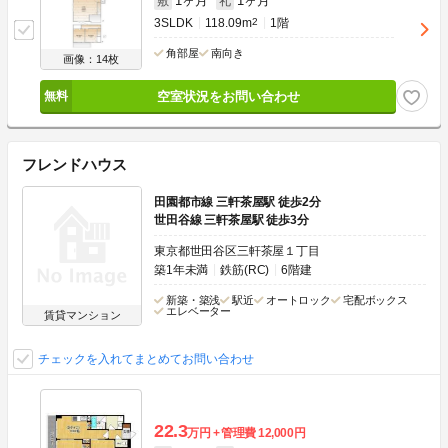
1ヶ月
1ヶ月
敷
礼
3SLDK
118.09m
2
1階
角部屋
南向き
画像：14枚
空室状況をお問い合わせ
フレンドハウス
田園都市線 三軒茶屋駅 徒歩2分
世田谷線 三軒茶屋駅 徒歩3分
東京都世田谷区三軒茶屋１丁目
築1年未満
鉄筋(RC)
6階建
新築・築浅
駅近
オートロック
宅配ボックス
エレベーター
賃貸マンション
チェックを入れてまとめてお問い合わせ
22.3
万円
管理費
12,000円