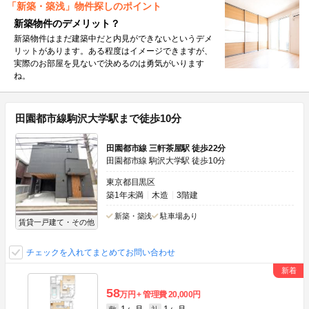
「新築・築浅」物件探しのポイント
新築物件のデメリット？
新築物件はまだ建築中だと内見ができないというデメ
リットがあります。ある程度はイメージできますが、
実際のお部屋を見ないで決めるのは勇気がいります
ね。
田園都市線駒沢大学駅まで徒歩10分
田園都市線 三軒茶屋駅 徒歩22分
田園都市線 駒沢大学駅 徒歩10分
東京都目黒区
築1年未満
木造
3階建
新築・築浅
駐車場あり
賃貸一戸建て・その他
チェックを入れてまとめてお問い合わせ
58
万円
管理費
20,000円