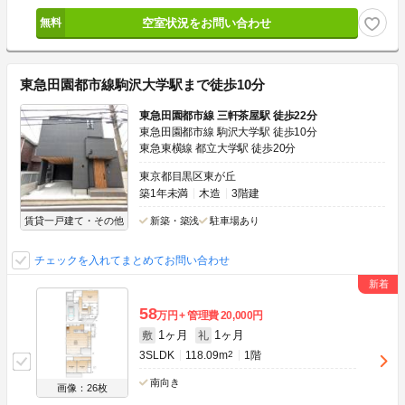
空室状況をお問い合わせ
東急田園都市線駒沢大学駅まで徒歩10分
東急田園都市線 三軒茶屋駅 徒歩22分
東急田園都市線 駒沢大学駅 徒歩10分
東急東横線 都立大学駅 徒歩20分
東京都目黒区東が丘
築1年未満
木造
3階建
賃貸一戸建て・その他
新築・築浅
駐車場あり
チェックを入れてまとめてお問い合わせ
58
万円
管理費
20,000円
1ヶ月
1ヶ月
敷
礼
3SLDK
118.09m
2
1階
南向き
画像：26枚