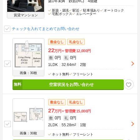
築1年未満
鉄筋(RC)
4階建
新築・築浅
駅近
駐車場あり
オートロック
宅配ボックス
エレベーター
賃貸マンション
チェックを入れてまとめてお問い合わせ
敷金なし
礼金なし
22
万円
管理費
12,000円
0円
0円
敷
礼
1LDK
32.64m
2
2階
画像：30枚
ネット無料
フリーレント
空室状況をお問い合わせ
敷金なし
礼金なし
27
万円
管理費
15,000円
0円
0円
敷
礼
2LDK
55.28m
2
1階
画像：30枚
ネット無料
フリーレント