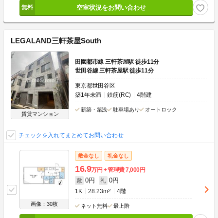
空室状況をお問い合わせ
LEGALAND三軒茶屋South
田園都市線 三軒茶屋駅 徒歩11分
世田谷線 三軒茶屋駅 徒歩11分
東京都世田谷区
築1年未満
鉄筋(RC)
4階建
新築・築浅
駐車場あり
オートロック
賃貸マンション
チェックを入れてまとめてお問い合わせ
敷金なし
礼金なし
16.9
万円
管理費
7,000円
0円
0円
敷
礼
1K
28.23m
2
4階
画像：30枚
ネット無料
最上階