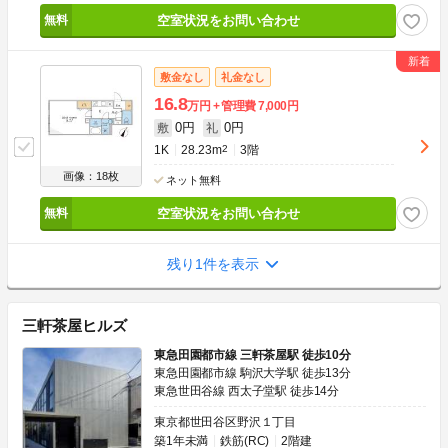
空室状況をお問い合わせ
敷金なし
礼金なし
16.8
万円
管理費
7,000円
0円
0円
敷
礼
1K
28.23m
2
3階
画像：18枚
ネット無料
空室状況をお問い合わせ
残り1件を表示
三軒茶屋ヒルズ
東急田園都市線 三軒茶屋駅 徒歩10分
東急田園都市線 駒沢大学駅 徒歩13分
東急世田谷線 西太子堂駅 徒歩14分
東京都世田谷区野沢１丁目
築1年未満
鉄筋(RC)
2階建