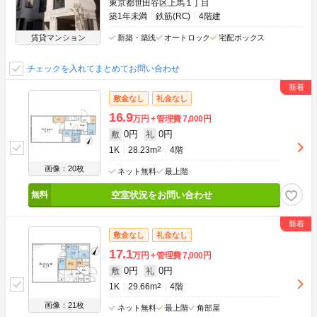
東京都世田谷区上馬１丁目
築1年未満
鉄筋(RC)
4階建
賃貸マンション
新築・築浅
オートロック
宅配ボックス
チェックを入れてまとめてお問い合わせ
敷金なし
礼金なし
16.9
万円
管理費
7,000円
0円
0円
敷
礼
1K
28.23m
2
4階
画像：20枚
ネット無料
最上階
空室状況をお問い合わせ
敷金なし
礼金なし
17.1
万円
管理費
7,000円
0円
0円
敷
礼
1K
29.66m
2
4階
画像：21枚
ネット無料
最上階
角部屋