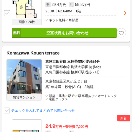
29.4万円
58.8万円
敷
礼
2LDK
62.64m
2
1階
ネット無料
角部屋
画像：20枚
空室状況をお問い合わせ
Komazawa Kouen terrace
東急世田谷線 三軒茶屋駅 徒歩24分
東急田園都市線 駒沢大学駅 徒歩4分
東急田園都市線 桜新町駅 徒歩21分
東京都目黒区東が丘２丁目
築1年未満
鉄骨(ALC)
3階建
新築・築浅
駅近
駐車場あり
オートロック
賃貸マンション
宅配ボックス
チェックを入れてまとめてお問い合わせ
24.9
万円
管理費
7,000円