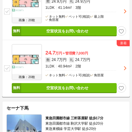
24.9万円
24.9万円
敷
礼
1LDK
41.14m
2
3階
ネット無料
ペット可(相談)
最上階
角部屋
画像：20枚
空室状況をお問い合わせ
24.7
万円
管理費
7,000円
24.7万円
24.7万円
敷
礼
1LDK
40.94m
2
2階
ネット無料
ペット可(相談)
角部屋
画像：20枚
空室状況をお問い合わせ
セーナ下馬
東急田園都市線 三軒茶屋駅 徒歩17分
東急田園都市線 駒沢大学駅 徒歩20分
東急東横線 学芸大学駅 徒歩20分