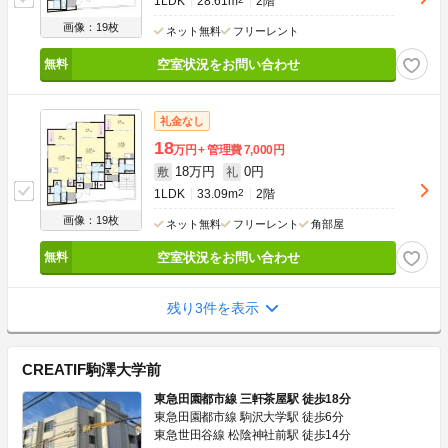
1LDK
28.61m
2階
画像：19枚
ネット無料
フリーレント
空室状況をお問い合わせ
礼金なし
18
万円
管理費
7,000円
18万円
0円
敷
礼
1LDK
33.09m
2
2階
画像：19枚
ネット無料
フリーレント
角部屋
空室状況をお問い合わせ
残り3件を表示
CREATIF駒澤大学前
東急田園都市線 三軒茶屋駅 徒歩18分
東急田園都市線 駒沢大学駅 徒歩6分
東急世田谷線 松陰神社前駅 徒歩14分