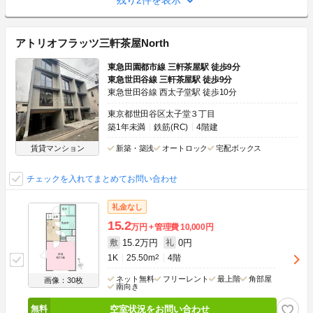
残り2件を表示
アトリオフラッツ三軒茶屋North
東急田園都市線 三軒茶屋駅 徒歩9分
東急世田谷線 三軒茶屋駅 徒歩9分
東急世田谷線 西太子堂駅 徒歩10分
東京都世田谷区太子堂３丁目
築1年未満
鉄筋(RC)
4階建
賃貸マンション
新築・築浅
オートロック
宅配ボックス
チェックを入れてまとめてお問い合わせ
礼金なし
15.2
万円
管理費
10,000円
15.2万円
0円
敷
礼
1K
25.50m
2
4階
ネット無料
フリーレント
最上階
角部屋
画像：30枚
南向き
空室状況をお問い合わせ