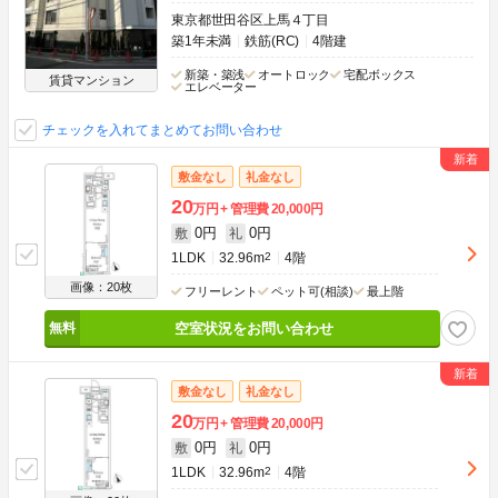
東京都世田谷区上馬４丁目
築1年未満
鉄筋(RC)
4階建
新築・築浅
オートロック
宅配ボックス
賃貸マンション
エレベーター
チェックを入れてまとめてお問い合わせ
敷金なし
礼金なし
20
万円
管理費
20,000円
0円
0円
敷
礼
1LDK
32.96m
2
4階
画像：20枚
フリーレント
ペット可(相談)
最上階
空室状況をお問い合わせ
敷金なし
礼金なし
20
万円
管理費
20,000円
0円
0円
敷
礼
1LDK
32.96m
2
4階