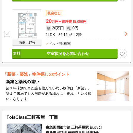
礼金なし
20
万円
管理費
15,000円
20万円
0円
敷
礼
1LDK
36.16m
2
2階
画像：27枚
ペット可(相談)
空室状況をお問い合わせ
「新築・築浅」物件探しのポイント
新築と築浅の違い
築１年未満でまだ誰も住んでいない物件は「新築」、
築１年未満でも入居歴がある場合は「築浅」という扱
いになります。
FolsClass三軒茶屋一丁目
東急田園都市線 三軒茶屋駅 徒歩8分
東急世田谷線 三軒茶屋駅 徒歩8分