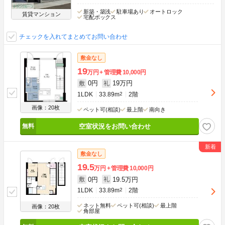
新築・築浅
駐車場あり
オートロック
賃貸マンション
宅配ボックス
チェックを入れてまとめてお問い合わせ
敷金なし
19
万円
管理費
10,000円
0円
19万円
敷
礼
1LDK
33.89m
2
2階
画像：20枚
ペット可(相談)
最上階
南向き
空室状況をお問い合わせ
敷金なし
19.5
万円
管理費
10,000円
0円
19.5万円
敷
礼
1LDK
33.89m
2
2階
ネット無料
ペット可(相談)
最上階
画像：20枚
角部屋