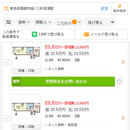
1LDK
48.29m
2
2階
変更
東急田園都市線
三軒茶屋駅
条件保存
ネット無料
角部屋
画像：20枚
賃料
間取り
こだわり
空室状況をお問い合わせ
この条件で
LINEで受け取る
メールで受け取る
新着通知を
21.5
万円
管理費
13,000円
21.5万円
21.5万円
敷
礼
1LDK
45.80m
2
2階
ネット無料
画像：17枚
空室状況をお問い合わせ
22.5
万円
管理費
13,000円
22.5万円
22.5万円
敷
礼
1LDK
45.80m
2
2階
ネット無料
角部屋
画像：20枚