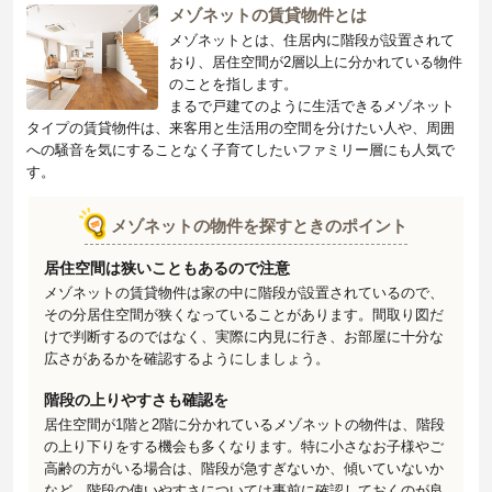
メゾネットの賃貸物件とは
メゾネットとは、住居内に階段が設置されて
おり、居住空間が2層以上に分かれている物件
のことを指します。
まるで戸建てのように生活できるメゾネット
タイプの賃貸物件は、来客用と生活用の空間を分けたい人や、周囲
への騒音を気にすることなく子育てしたいファミリー層にも人気で
す。
メゾネットの物件を探すときのポイント
居住空間は狭いこともあるので注意
メゾネットの賃貸物件は家の中に階段が設置されているので、
その分居住空間が狭くなっていることがあります。間取り図だ
けで判断するのではなく、実際に内見に行き、お部屋に十分な
広さがあるかを確認するようにしましょう。
階段の上りやすさも確認を
居住空間が1階と2階に分かれているメゾネットの物件は、階段
の上り下りをする機会も多くなります。特に小さなお子様やご
高齢の方がいる場合は、階段が急すぎないか、傾いていないか
など、階段の使いやすさについては事前に確認しておくのが良