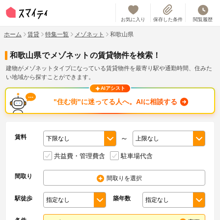
お気に入り
保存した条件
閲覧履歴
ホーム
賃貸
特集一覧
メゾネット
和歌山県
和歌山県
で
メゾネット
の賃貸物件を検索！
建物がメゾネットタイプになっている賃貸物件を最寄り駅や通勤時間、住みた
い地域から探すことができます。
AIアシスト
"住む街"に迷ってる人へ。AIに相談する
賃料
～
共益費・管理費含
駐車場代含
間取り
間取りを選択
駅徒歩
築年数