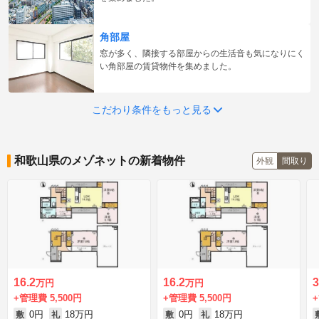
角部屋
窓が多く、隣接する部屋からの生活音も気になりにく
い角部屋の賃貸物件を集めました。
こだわり条件をもっと見る
和歌山県のメゾネットの新着物件
外観
間取り
16.2
16.2
3
万円
万円
+管理費 5,500円
+管理費 5,500円
0円
18万円
0円
18万円
敷
礼
敷
礼