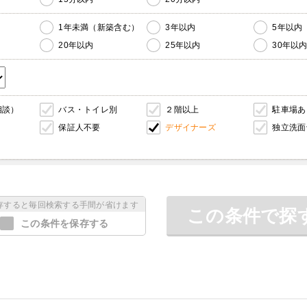
1年未満（新築含む）
3年以内
5年以内
20年以内
25年以内
30年以
相談）
バス・トイレ別
２階以上
駐車場あ
保証人不要
デザイナーズ
独立洗面
存すると毎回検索する手間が省けます
この条件で探
この条件を保存する