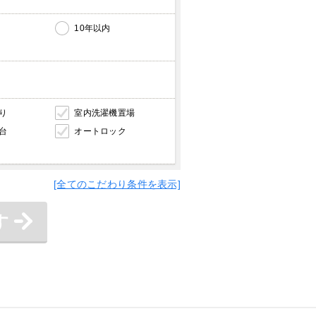
10年以内
内
り
室内洗濯機置場
台
オートロック
[全てのこだわり条件を表示]
す