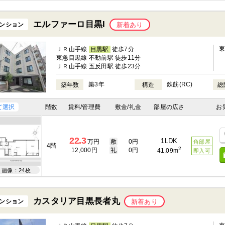
エルファーロ目黒I
ンション
新着あり
ＪＲ山手線
目黒駅
徒歩7分
東急目黒線 不動前駅 徒歩11分
ＪＲ山手線 五反田駅 徒歩23分
築3年
鉄筋(RC)
築年数
構造
総
て選択
階数
賃料/管理費
敷金/礼金
部屋の広さ
お
22.3
1LDK
万円
敷
0円
角部屋
4階
2
12,000円
礼
0円
41.09m
即入可
画像：24枚
カスタリア目黒長者丸
ンション
新着あり