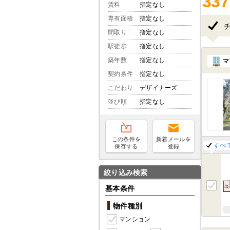
337
賃料
指定なし
専有面積
指定なし
間取り
指定なし
駅徒歩
指定なし
築年数
指定なし
マ
契約条件
指定なし
こだわり
デザイナーズ
並び順
指定なし
この条件を
新着メールを
すべ
保存する
登録
絞り込み検索
基本条件
物件種別
マンション