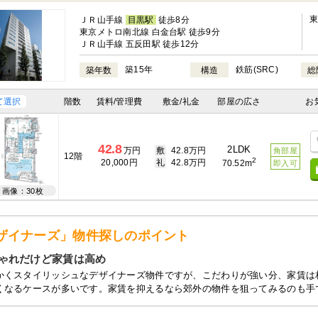
ＪＲ山手線
目黒駅
徒歩8分
東京メトロ南北線 白金台駅 徒歩9分
ＪＲ山手線 五反田駅 徒歩12分
築15年
鉄筋(SRC)
築年数
構造
総
て選択
階数
賃料/管理費
敷金/礼金
部屋の広さ
お
42.8
2LDK
万円
敷
42.8万円
角部屋
12階
2
20,000円
礼
42.8万円
70.52m
即入可
画像：30枚
ザイナーズ」物件探しのポイント
ゃれだけど家賃は高め
かくスタイリッシュなデザイナーズ物件ですが、こだわりが強い分、家賃は
くなるケースが多いです。家賃を抑えるなら郊外の物件を狙ってみるのも手