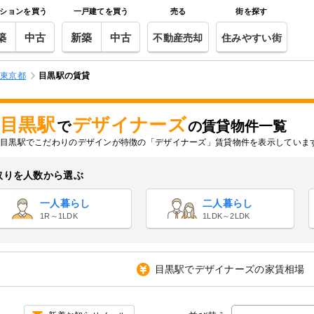
ションを買う
一戸建てを買う
売る
街を探す
築
中古
新築
中古
不動産売却
住みやすい街
東京都
目黒駅の賃貸
目黒駅
デザイナーズ
で
の賃貸物件一覧
目黒駅でこだわりのデザインが特徴の「デザイナーズ」賃貸物件を表示していま
取りを人数から選ぶ
一人暮らし
二人暮らし
1R～1LDK
1LDK～2LDK
目黒駅でデザイナーズの家賃相場