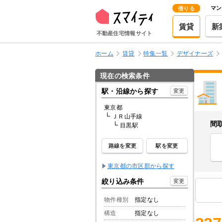
マン
借りる
賃貸
新
不動産住宅情報サイト
ホーム
賃貸
特集一覧
デザイナーズ
現在の検索条件
駅・沿線から探す
変更
東京都
ＪＲ山手線
間
目黒駅
路線を変更
駅を変更
東京都の市区郡から探す
絞り込み条件
変更
物件種別
指定なし
構造
指定なし