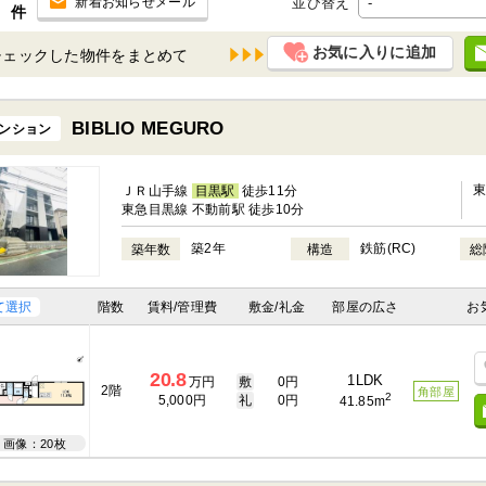
並び替え
新着お知らせメール
件
お気に入りに追加
チェックした物件を
BIBLIO MEGURO
ンション
ＪＲ山手線
目黒駅
徒歩11分
東急目黒線 不動前駅 徒歩10分
築2年
鉄筋(RC)
築年数
構造
総
て選択
階数
賃料/管理費
敷金/礼金
部屋の広さ
お
20.8
1LDK
万円
敷
0円
2階
角部屋
2
5,000円
礼
0円
41.85m
画像：20枚