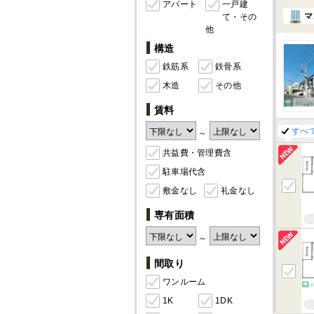
アパート
一戸建
マ
て・その
他
構造
鉄筋系
鉄骨系
木造
その他
賃料
すべ
～
共益費・管理費含
駐車場代含
敷金なし
礼金なし
専有面積
～
間取り
ワンルーム
1K
1DK