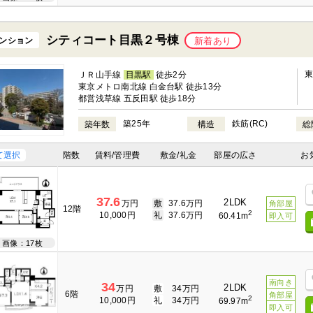
シティコート目黒２号棟
ンション
新着あり
ＪＲ山手線
目黒駅
徒歩2分
東京メトロ南北線 白金台駅 徒歩13分
都営浅草線 五反田駅 徒歩18分
築25年
鉄筋(RC)
築年数
構造
総
て選択
階数
賃料/管理費
敷金/礼金
部屋の広さ
お
37.6
2LDK
万円
敷
37.6万円
角部屋
12階
2
10,000円
礼
37.6万円
60.41m
即入可
画像：17枚
南向き
34
2LDK
万円
敷
34万円
6階
角部屋
2
10,000円
礼
34万円
69.97m
即入可