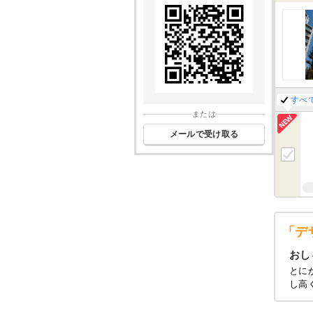
すべ
または
メールで受け取る
「デ
おし
とに
し高