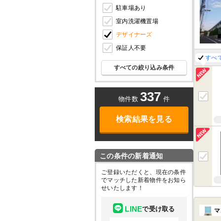
駐車場あり
室内洗濯機置場
デザイナーズ
保証人不要
すべ
すべての絞り込み条件
337
物件数
件
検索結果を見る
この条件の新着通知
ご登録いただくと、現在の条件
でマッチした新着物件をお知ら
せいたします！
LINE
で受け取る
マ