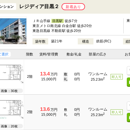
レジディア目黒２
ンション
新着あり
ＪＲ山手線
目黒駅
徒歩7分
東京メトロ南北線 白金台駅 徒歩20分
東急目黒線 不動前駅 徒歩20分
築21年
鉄筋(RC)
築年数
構造
総
て選択
階数
賃料/管理費
敷金/礼金
部屋の広さ
お
13.4
ワンルーム
万円
敷
0円
2階
即入可
2
15,000円
礼
0円
25.23m
画像：30枚
13.6
ワンルーム
万円
敷
0円
2階
即入可
2
15,000円
礼
0円
25.23m
画像：20枚