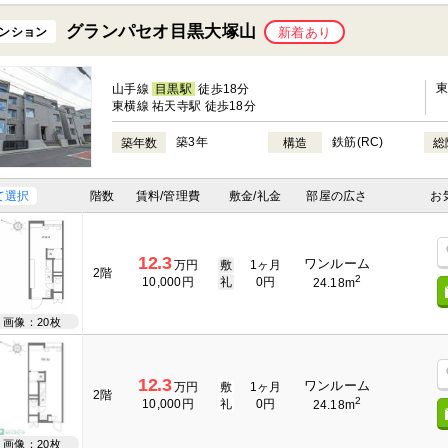
グランパセオ目黒大塚山
ンション
新着あり
山手線
目黒駅
徒歩18分
東横線 祐天寺駅 徒歩18分
築3年
鉄筋(RC)
築年数
構造
総
て選択
階数
賃料/管理費
敷金/礼金
部屋の広さ
お
12.3
ワンルーム
万円
敷
1ヶ月
2階
2
10,000円
礼
0円
24.18m
画像：20枚
12.3
ワンルーム
万円
敷
1ヶ月
2階
2
10,000円
礼
0円
24.18m
画像：20枚