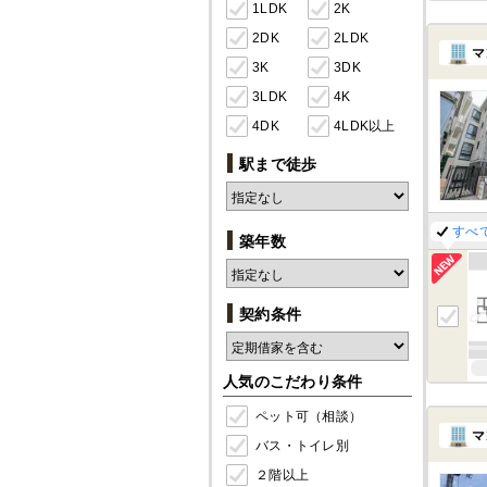
1LDK
2K
2DK
2LDK
マ
3K
3DK
3LDK
4K
4DK
4LDK以上
駅まで徒歩
すべ
築年数
契約条件
人気のこだわり条件
ペット可（相談）
マ
バス・トイレ別
２階以上