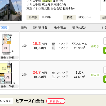
ＪＲ山手線
目黒駅
徒歩7分
ＪＲ山手線 恵比寿駅 徒歩14分
東京メトロ南北線 白金台駅 徒歩18分
築19年
鉄筋(RC)
築年数
構造
総
て選択
階数
賃料/管理費
敷金/礼金
部屋の広さ
お
15.2
ワンルーム
万円
敷
15.2万円
3階
南向き
2
10,000円
礼
15.2万円
26.33m
画像：20枚
24.7
1LDK
万円
敷
24.7万円
2階
即入可
2
10,000円
礼
24.7万円
44.61m
画像：30枚
ピアース白金台
ンション
新着あり