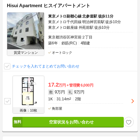
Hisui Apartment ヒスイアパートメント
東京メトロ副都心線 北参道駅 徒歩11分
東京メトロ千代田線 明治神宮前駅 徒歩10分
東京メトロ銀座線 外苑前駅 徒歩10分
東京都渋谷区神宮前２丁目
築6年
鉄筋(RC)
4階建
賃貸マンション
オートロック
チェックを入れてまとめてお問い合わせ
17.2
万円
管理費
6,000円
9万円
9万円
敷
礼
1K
31.14m
2
2階
角部屋
画像：10枚
空室状況をお問い合わせ