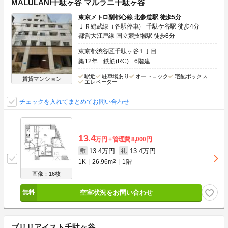
MALULANI千駄ヶ谷 マルラニ千駄ヶ谷
東京メトロ副都心線 北参道駅 徒歩5分
ＪＲ総武線（各駅停車） 千駄ケ谷駅 徒歩4分
都営大江戸線 国立競技場駅 徒歩8分
東京都渋谷区千駄ヶ谷１丁目
築12年
鉄筋(RC)
6階建
駅近
駐車場あり
オートロック
宅配ボックス
賃貸マンション
エレベーター
チェックを入れてまとめてお問い合わせ
13.4
万円
管理費
8,000円
13.4万円
13.4万円
敷
礼
1K
26.96m
2
1階
画像：16枚
空室状況をお問い合わせ
ブリリアイスト千駄ヶ谷