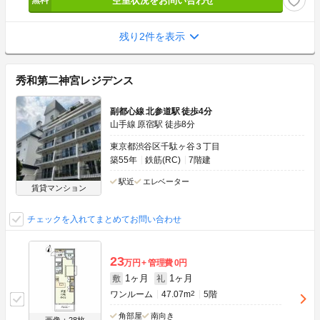
空室状況をお問い合わせ
残り2件を表示
秀和第二神宮レジデンス
副都心線 北参道駅 徒歩4分
山手線 原宿駅 徒歩8分
東京都渋谷区千駄ヶ谷３丁目
築55年
鉄筋(RC)
7階建
駅近
エレベーター
賃貸マンション
チェックを入れてまとめてお問い合わせ
23
万円
管理費
0円
1ヶ月
1ヶ月
敷
礼
ワンルーム
47.07m
2
5階
角部屋
南向き