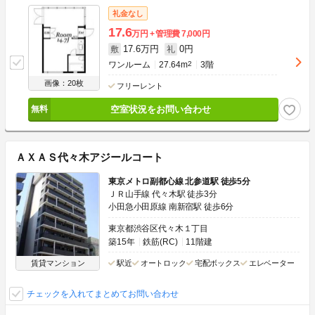
礼金なし
17.6
万円
管理費
7,000円
17.6万円
0円
敷
礼
ワンルーム
27.64m
2
3階
画像：20枚
フリーレント
空室状況をお問い合わせ
ＡＸＡＳ代々木アジールコート
東京メトロ副都心線 北参道駅 徒歩5分
ＪＲ山手線 代々木駅 徒歩3分
小田急小田原線 南新宿駅 徒歩6分
東京都渋谷区代々木１丁目
築15年
鉄筋(RC)
11階建
賃貸マンション
駅近
オートロック
宅配ボックス
エレベーター
チェックを入れてまとめてお問い合わせ