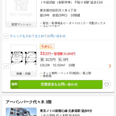
ＪＲ総武線（各駅停車） 千駄ケ谷駅 徒歩11分
東京都渋谷区代々木１丁目
築19年
鉄筋(SRC)
10階建
駅近
駐車場あり
オートロック
宅配ボックス
賃貸マンション
エレベーター
チェックを入れてまとめてお問い合わせ
礼金なし
31
万円
管理費
15,000円
31万円
0円
敷
礼
1SLDK
51.02m
2
10階
ネット無料
ペット可(相談)
最上階
画像：20枚
角部屋
空室状況をお問い合わせ
アーバンパーク代々木 3階
東京メトロ副都心線 北参道駅 徒歩9分
ＪＲ山手線 代々木駅 徒歩8分