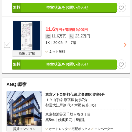
空室状況をお問い合わせ
11.6
万円
管理費
9,000円
11.6万円
23.2万円
敷
礼
1K
20.02m
2
7階
ネット無料
画像：17枚
空室状況をお問い合わせ
ANQI原宿
東京メトロ副都心線 北参道駅 徒歩6分
ＪＲ山手線 原宿駅 徒歩7分
都営大江戸線 代々木駅 徒歩13分
東京都渋谷区千駄ヶ谷３丁目
築5年
鉄筋(RC)
5階建
賃貸マンション
オートロック
宅配ボックス
エレベーター