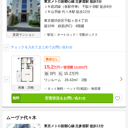
東京メトロ副都心線 北参道駅 徒歩3分
ＪＲ総武線（各駅停車） 千駄ケ谷駅 徒歩8分
ＪＲ山手線 代々木駅 徒歩12分
東京都渋谷区千駄ヶ谷４丁目
築10年
鉄筋(RC)
4階建
賃貸マンション
駅近
オートロック
宅配ボックス
チェックを入れてまとめてお問い合わせ
敷金なし
15.2
万円
管理費
10,000円
0円
15.2万円
敷
礼
ワンルーム
26.42m
2
2階
画像：20枚
ネット無料
ペット可(相談)
角部屋
空室状況をお問い合わせ
ムーヴァ代々木
東京メトロ副都心線 北参道駅 徒歩13分