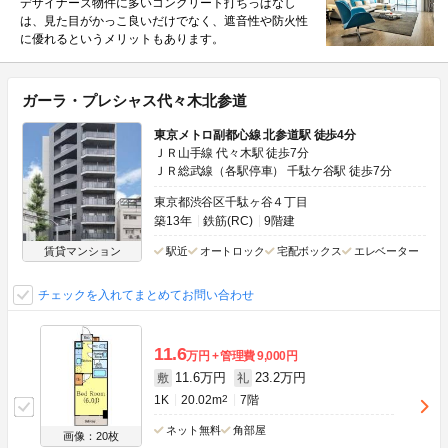
デザイナーズ物件に多いコンクリート打ちっぱなし
は、見た目がかっこ良いだけでなく、遮音性や防火性
に優れるというメリットもあります。
ガーラ・プレシャス代々木北参道
東京メトロ副都心線 北参道駅 徒歩4分
ＪＲ山手線 代々木駅 徒歩7分
ＪＲ総武線（各駅停車） 千駄ケ谷駅 徒歩7分
東京都渋谷区千駄ヶ谷４丁目
築13年
鉄筋(RC)
9階建
賃貸マンション
駅近
オートロック
宅配ボックス
エレベーター
チェックを入れてまとめてお問い合わせ
11.6
万円
管理費
9,000円
11.6万円
23.2万円
敷
礼
1K
20.02m
2
7階
ネット無料
角部屋
画像：20枚