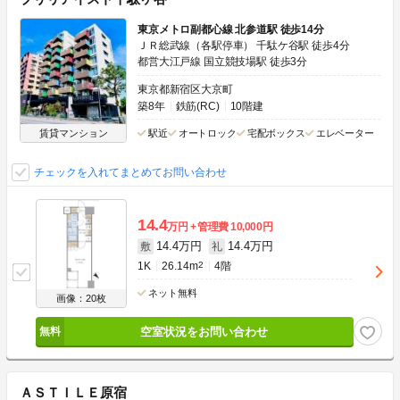
東京メトロ副都心線 北参道駅 徒歩14分
ＪＲ総武線（各駅停車） 千駄ケ谷駅 徒歩4分
都営大江戸線 国立競技場駅 徒歩3分
東京都新宿区大京町
築8年
鉄筋(RC)
10階建
賃貸マンション
駅近
オートロック
宅配ボックス
エレベーター
チェックを入れてまとめてお問い合わせ
14.4
万円
管理費
10,000円
14.4万円
14.4万円
敷
礼
1K
26.14m
2
4階
ネット無料
画像：20枚
空室状況をお問い合わせ
ＡＳＴＩＬＥ原宿