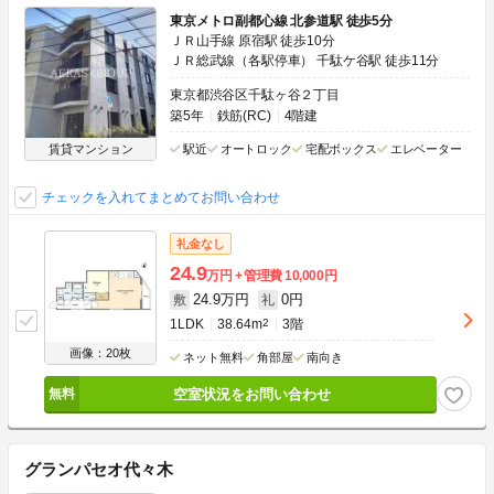
東京メトロ副都心線 北参道駅 徒歩5分
ＪＲ山手線 原宿駅 徒歩10分
ＪＲ総武線（各駅停車） 千駄ケ谷駅 徒歩11分
東京都渋谷区千駄ヶ谷２丁目
築5年
鉄筋(RC)
4階建
賃貸マンション
駅近
オートロック
宅配ボックス
エレベーター
チェックを入れてまとめてお問い合わせ
礼金なし
24.9
万円
管理費
10,000円
24.9万円
0円
敷
礼
1LDK
38.64m
2
3階
画像：20枚
ネット無料
角部屋
南向き
空室状況をお問い合わせ
グランパセオ代々木