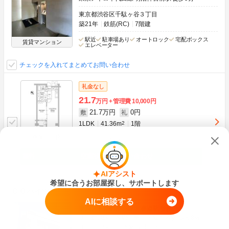
東京都渋谷区千駄ヶ谷３丁目
築21年
鉄筋(RC)
7階建
駅近
駐車場あり
オートロック
宅配ボックス
賃貸マンション
エレベーター
チェックを入れてまとめてお問い合わせ
礼金なし
21.7
万円
管理費
10,000円
21.7万円
0円
敷
礼
1LDK
41.36m
2
1階
画像：16枚
ペット可(相談)
空室状況をお問い合わせ
AIアシスト
希望に合うお部屋探し、サポートします
ＣＯハイツ
AIに相談する
東京メトロ副都心線 北参道駅 徒歩2分
ＪＲ総武線（各駅停車） 千駄ケ谷駅 徒歩8分
ＪＲ山手線 代々木駅 徒歩11分