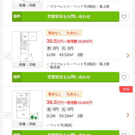
画像：28枚
フリーレント
ペット可(相談)
最上階
空室状況をお問い合わせ
敷金なし
礼金なし
30.5
万円
管理費
20,000円
0円
0円
敷
礼
1LDK
43.52m
2
3階
フリーレント
ペット可(相談)
最上階
画像：20枚
角部屋
空室状況をお問い合わせ
敷金なし
礼金なし
36.5
万円
管理費
20,000円
0円
0円
敷
礼
2LDK
53.33m
2
1階
画像：28枚
ペット可(相談)