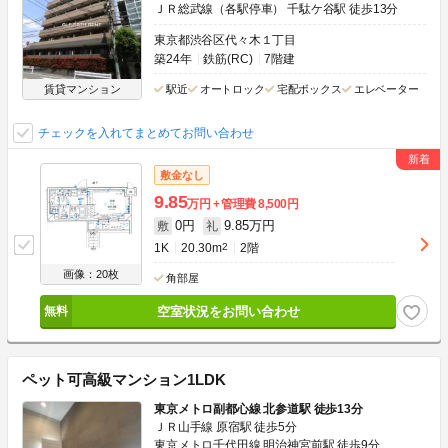
ＪＲ総武線（各駅停車） 千駄ケ谷駅 徒歩13分
東京都渋谷区代々木１丁目
築24年
鉄筋(RC)
7階建
賃貸マンション
駅近
オートロック
宅配ボックス
エレベーター
チェックを入れてまとめてお問い合わせ
敷金なし
9.85
万円
管理費
8,500円
0円
9.85万円
敷
礼
1K
20.30m
2
2階
画像：20枚
角部屋
空室状況をお問い合わせ
ペット可高級マンション1LDK
東京メトロ副都心線 北参道駅 徒歩13分
ＪＲ山手線 原宿駅 徒歩5分
東京メトロ千代田線 明治神宮前駅 徒歩9分