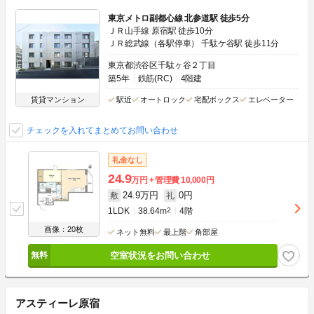
東京メトロ副都心線 北参道駅 徒歩5分
ＪＲ山手線 原宿駅 徒歩10分
ＪＲ総武線（各駅停車） 千駄ケ谷駅 徒歩11分
東京都渋谷区千駄ヶ谷２丁目
築5年
鉄筋(RC)
4階建
賃貸マンション
駅近
オートロック
宅配ボックス
エレベーター
チェックを入れてまとめてお問い合わせ
礼金なし
24.9
万円
管理費
10,000円
24.9万円
0円
敷
礼
1LDK
38.64m
2
4階
画像：20枚
ネット無料
最上階
角部屋
空室状況をお問い合わせ
アスティーレ原宿