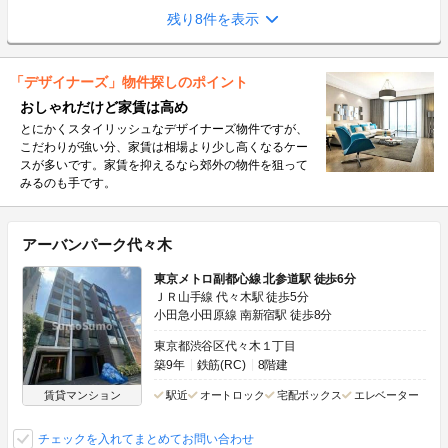
残り8件を表示
「デザイナーズ」物件探しのポイント
おしゃれだけど家賃は高め
とにかくスタイリッシュなデザイナーズ物件ですが、
こだわりが強い分、家賃は相場より少し高くなるケー
スが多いです。家賃を抑えるなら郊外の物件を狙って
みるのも手です。
アーバンパーク代々木
東京メトロ副都心線 北参道駅 徒歩6分
ＪＲ山手線 代々木駅 徒歩5分
小田急小田原線 南新宿駅 徒歩8分
東京都渋谷区代々木１丁目
築9年
鉄筋(RC)
8階建
賃貸マンション
駅近
オートロック
宅配ボックス
エレベーター
チェックを入れてまとめてお問い合わせ