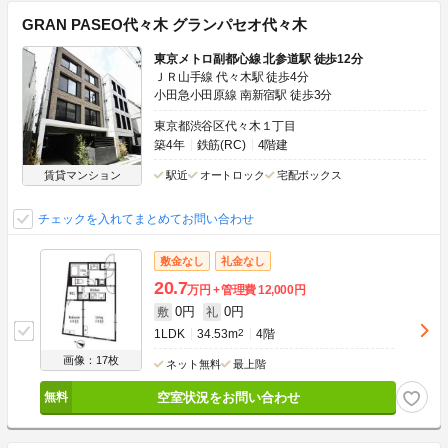
GRAN PASEO代々木 グランパセオ代々木
東京メトロ副都心線 北参道駅 徒歩12分
ＪＲ山手線 代々木駅 徒歩4分
小田急小田原線 南新宿駅 徒歩3分
東京都渋谷区代々木１丁目
築4年
鉄筋(RC)
4階建
賃貸マンション
駅近
オートロック
宅配ボックス
チェックを入れてまとめてお問い合わせ
敷金なし
礼金なし
20.7
万円
管理費
12,000円
0円
0円
敷
礼
1LDK
34.53m
2
4階
画像：17枚
ネット無料
最上階
空室状況をお問い合わせ