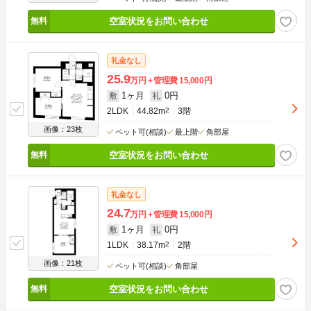
空室状況をお問い合わせ
礼金なし
25.9
万円
管理費
15,000円
1ヶ月
0円
敷
礼
2LDK
44.82m
2
3階
画像：23枚
ペット可(相談)
最上階
角部屋
空室状況をお問い合わせ
礼金なし
24.7
万円
管理費
15,000円
1ヶ月
0円
敷
礼
1LDK
38.17m
2
2階
画像：21枚
ペット可(相談)
角部屋
空室状況をお問い合わせ