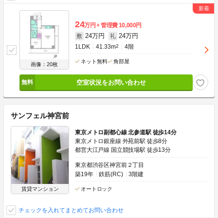
24
万円
管理費
10,000円
24万円
24万円
敷
礼
1LDK
41.33m
2
4階
ネット無料
角部屋
画像：20枚
空室状況をお問い合わせ
サンフェル神宮前
東京メトロ副都心線 北参道駅 徒歩14分
東京メトロ銀座線 外苑前駅 徒歩8分
都営大江戸線 国立競技場駅 徒歩13分
東京都渋谷区神宮前２丁目
築19年
鉄筋(RC)
3階建
賃貸マンション
オートロック
チェックを入れてまとめてお問い合わせ