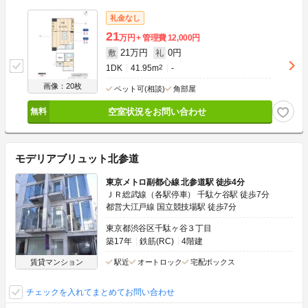
礼金なし
21
万円
管理費
12,000円
21万円
0円
敷
礼
1DK
41.95m
2
-
画像：20枚
ペット可(相談)
角部屋
空室状況をお問い合わせ
モデリアブリュット北参道
東京メトロ副都心線 北参道駅 徒歩4分
ＪＲ総武線（各駅停車） 千駄ケ谷駅 徒歩7分
都営大江戸線 国立競技場駅 徒歩7分
東京都渋谷区千駄ヶ谷３丁目
築17年
鉄筋(RC)
4階建
賃貸マンション
駅近
オートロック
宅配ボックス
チェックを入れてまとめてお問い合わせ