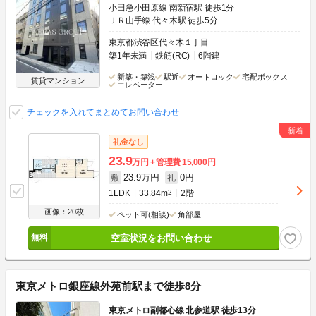
小田急小田原線 南新宿駅 徒歩1分
ＪＲ山手線 代々木駅 徒歩5分
東京都渋谷区代々木１丁目
築1年未満
鉄筋(RC)
6階建
新築・築浅
駅近
オートロック
宅配ボックス
賃貸マンション
エレベーター
チェックを入れてまとめてお問い合わせ
礼金なし
23.9
万円
管理費
15,000円
23.9万円
0円
敷
礼
1LDK
33.84m
2
2階
画像：20枚
ペット可(相談)
角部屋
空室状況をお問い合わせ
東京メトロ銀座線外苑前駅まで徒歩8分
東京メトロ副都心線 北参道駅 徒歩13分