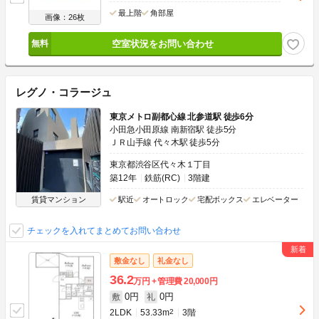
最上階
角部屋
画像：26枚
空室状況をお問い合わせ
レグノ・コラージュ
東京メトロ副都心線 北参道駅 徒歩6分
小田急小田原線 南新宿駅 徒歩5分
ＪＲ山手線 代々木駅 徒歩5分
東京都渋谷区代々木１丁目
築12年
鉄筋(RC)
3階建
賃貸マンション
駅近
オートロック
宅配ボックス
エレベーター
チェックを入れてまとめてお問い合わせ
敷金なし
礼金なし
36.2
万円
管理費
20,000円
0円
0円
敷
礼
2LDK
53.33m
2
3階