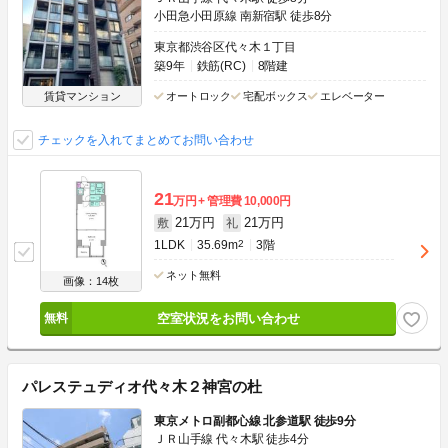
小田急小田原線 南新宿駅 徒歩8分
東京都渋谷区代々木１丁目
築9年
鉄筋(RC)
8階建
賃貸マンション
オートロック
宅配ボックス
エレベーター
チェックを入れてまとめてお問い合わせ
21
万円
管理費
10,000円
21万円
21万円
敷
礼
1LDK
35.69m
2
3階
ネット無料
画像：14枚
空室状況をお問い合わせ
パレステュディオ代々木２神宮の杜
東京メトロ副都心線 北参道駅 徒歩9分
ＪＲ山手線 代々木駅 徒歩4分