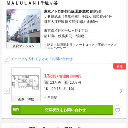
ＭＡＬＵＬＡＮＩ千駄ヶ谷
東京メトロ副都心線 北参道駅 徒歩5分
ＪＲ総武線（各駅停車） 千駄ケ谷駅 徒歩4分
都営大江戸線 国立競技場駅 徒歩5分
東京都渋谷区千駄ヶ谷１丁目
築12年
鉄筋(RC)
6階建
駅近
駐車場あり
オートロック
宅配ボックス
賃貸マンション
エレベーター
チェックを入れてまとめてお問い合わせ
13
万円
管理費
8,000円
13万円
13万円
敷
礼
1K
29.75m
2
1階
角部屋
画像：20枚
空室状況をお問い合わせ