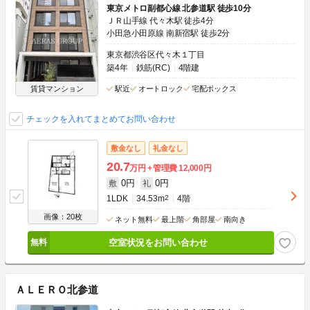
東京メトロ副都心線 北参道駅 徒歩10分
ＪＲ山手線 代々木駅 徒歩4分
小田急小田原線 南新宿駅 徒歩2分
東京都渋谷区代々木１丁目
築4年
鉄筋(RC)
4階建
賃貸マンション
駅近
オートロック
宅配ボックス
チェックを入れてまとめてお問い合わせ
敷金なし
礼金なし
20.7
万円
管理費
12,000円
0円
0円
敷
礼
1LDK
34.53m
2
4階
画像：20枚
ネット無料
最上階
角部屋
南向き
空室状況をお問い合わせ
ＡＬＥＲＯ北参道