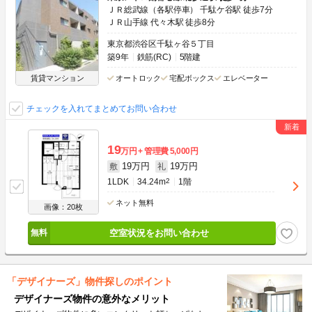
ＪＲ総武線（各駅停車） 千駄ケ谷駅 徒歩7分
ＪＲ山手線 代々木駅 徒歩8分
東京都渋谷区千駄ヶ谷５丁目
築9年
鉄筋(RC)
5階建
賃貸マンション
オートロック
宅配ボックス
エレベーター
チェックを入れてまとめてお問い合わせ
19
万円
管理費
5,000円
19万円
19万円
敷
礼
1LDK
34.24m
2
1階
ネット無料
画像：20枚
空室状況をお問い合わせ
「デザイナーズ」物件探しのポイント
デザイナーズ物件の意外なメリット