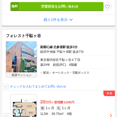
空室状況をお問い合わせ
残り1件を表示
フォレスト千駄ヶ谷
副都心線 北参道駅 徒歩3分
総武中央線 千駄ケ谷駅 徒歩7分
東京都渋谷区千駄ヶ谷４丁目
築24年
鉄筋(RC)
4階建
駅近
オートロック
宅配ボックス
賃貸マンション
チェックを入れてまとめてお問い合わせ
20
万円
管理費
5,000円
1ヶ月
1ヶ月
敷
礼
1LDK
39.75m
2
4階