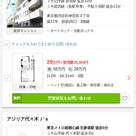
ＪＲ山手線 原宿駅 徒歩10分
ＪＲ総武線（各駅停車） 千駄ケ谷駅 徒歩11分
東京都渋谷区神宮前２丁目
築37年
鉄筋(RC)
3階建
賃貸マンション
オートロック
宅配ボックス
チェックを入れてまとめてお問い合わせ
29
万円
管理費
20,000円
58万円
29万円
敷
礼
1LDK
66.31m
2
3階
ペット可(相談)
最上階
角部屋
南向き
画像：20枚
空室状況をお問い合わせ
アジリア代々木Ｊ’ｓ
東京メトロ副都心線 北参道駅 徒歩5分
ＪＲ山手線 代々木駅 徒歩3分