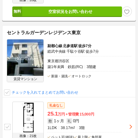
画像：28枚
空室状況をお問い合わせ
セントラルガーデンレジデンス東京
副都心線 北参道駅 徒歩7分
総武中央線 千駄ケ谷駅 徒歩7分
東京都渋谷区
築1年未満
鉄筋(RC)
3階建
新築・築浅
オートロック
賃貸マンション
チェックを入れてまとめてお問い合わせ
礼金なし
25.1
万円
管理費
15,000円
1ヶ月
0円
敷
礼
1LDK
38.17m
2
3階
画像：21枚
ペット可(相談)
最上階
角部屋