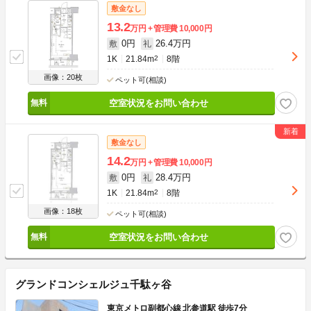
敷金なし
13.2
万円
管理費
10,000円
0円
26.4万円
敷
礼
1K
21.84m
2
8階
画像：20枚
ペット可(相談)
空室状況をお問い合わせ
敷金なし
14.2
万円
管理費
10,000円
0円
28.4万円
敷
礼
1K
21.84m
2
8階
画像：18枚
ペット可(相談)
空室状況をお問い合わせ
グランドコンシェルジュ千駄ヶ谷
東京メトロ副都心線 北参道駅 徒歩7分