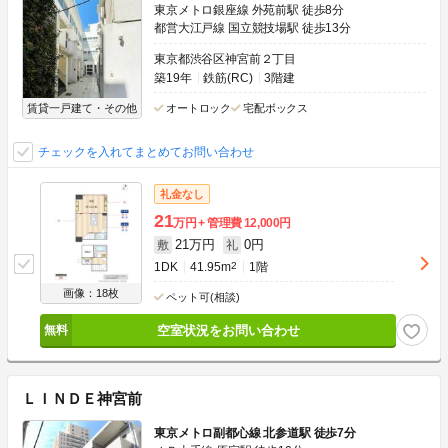
東京メトロ銀座線 外苑前駅 徒歩8分
都営大江戸線 国立競技場駅 徒歩13分
東京都渋谷区神宮前２丁目
築19年
鉄筋(RC)
3階建
賃貸一戸建て・その他
オートロック
宅配ボックス
チェックを入れてまとめてお問い合わせ
礼金なし
21
万円
管理費
12,000円
21万円
0円
敷
礼
1DK
41.95m
2
1階
画像：18枚
ペット可(相談)
空室状況をお問い合わせ
ＬＩＮＤＥ神宮前
東京メトロ副都心線 北参道駅 徒歩7分