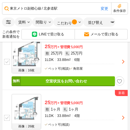
1LDK
33.93m
2
10階
変更
東京メトロ副都心線
北参道駅
条件保存
ネット無料
ペット可(相談)
角部屋
画像：14枚
賃料
間取り
こだわり
空室状況をお問い合わせ
この条件で
LINEで受け取る
メールで受け取る
新着通知を
25
万円
管理費
5,000円
25万円
25万円
敷
礼
1LDK
33.88m
2
6階
ペット可(相談)
角部屋
画像：16枚
空室状況をお問い合わせ
25
万円
管理費
5,000円
1ヶ月
1ヶ月
敷
礼
1LDK
33.88m
2
4階
ペット可(相談)
画像：26枚