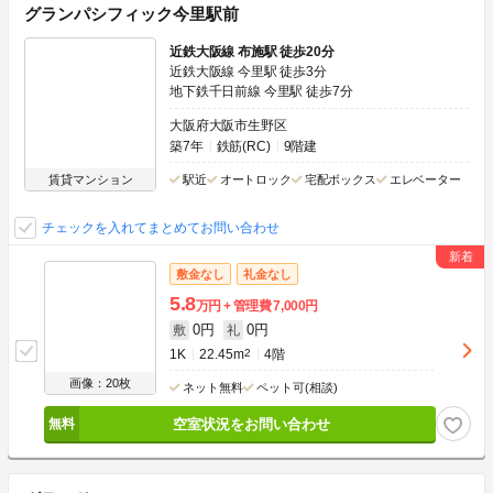
グランパシフィック今里駅前
近鉄大阪線 布施駅 徒歩20分
近鉄大阪線 今里駅 徒歩3分
地下鉄千日前線 今里駅 徒歩7分
大阪府大阪市生野区
築7年
鉄筋(RC)
9階建
賃貸マンション
駅近
オートロック
宅配ボックス
エレベーター
チェックを入れてまとめてお問い合わせ
敷金なし
礼金なし
5.8
万円
管理費
7,000円
0円
0円
敷
礼
1K
22.45m
2
4階
画像：20枚
ネット無料
ペット可(相談)
空室状況をお問い合わせ