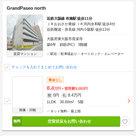
GrandPaseo north
近鉄大阪線 布施駅 徒歩11分
ＪＲおおさか東線 ＪＲ河内永和駅 徒歩4分
近鉄難波・奈良線 河内小阪駅 徒歩13分
大阪府東大阪市長栄寺
築6年
鉄筋(RC)
5階建
賃貸マンション
駅近
駐車場あり
オートロック
エレベーター
チェックを入れてまとめてお問い合わせ
敷金なし
8.4
万円
管理費
9,000円
0円
8.4万円
敷
礼
1LDK
30.00m
2
5階
画像：20枚
ネット無料
最上階
空室状況をお問い合わせ