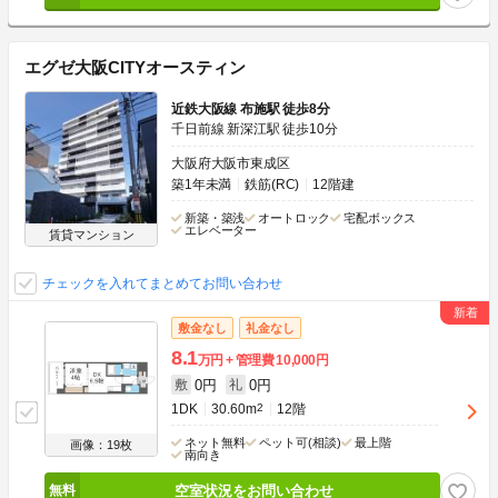
エグゼ大阪CITYオースティン
近鉄大阪線 布施駅 徒歩8分
千日前線 新深江駅 徒歩10分
大阪府大阪市東成区
築1年未満
鉄筋(RC)
12階建
新築・築浅
オートロック
宅配ボックス
エレベーター
賃貸マンション
チェックを入れてまとめてお問い合わせ
敷金なし
礼金なし
8.1
万円
管理費
10,000円
0円
0円
敷
礼
1DK
30.60m
2
12階
ネット無料
ペット可(相談)
最上階
画像：19枚
南向き
空室状況をお問い合わせ