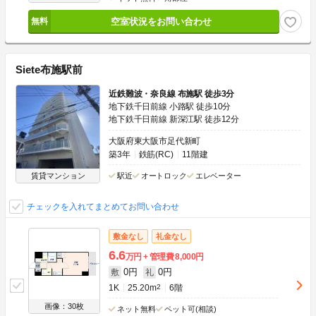
空室状況をお問い合わせ
Siete布施駅前
近鉄難波・奈良線 布施駅 徒歩3分
地下鉄千日前線 小路駅 徒歩10分
地下鉄千日前線 新深江駅 徒歩12分
大阪府東大阪市足代新町
築3年
鉄筋(RC)
11階建
賃貸マンション
駅近
オートロック
エレベーター
チェックを入れてまとめてお問い合わせ
敷金なし
礼金なし
6.6
万円
管理費
8,000円
0円
0円
敷
礼
1K
25.20m
2
6階
画像：30枚
ネット無料
ペット可(相談)