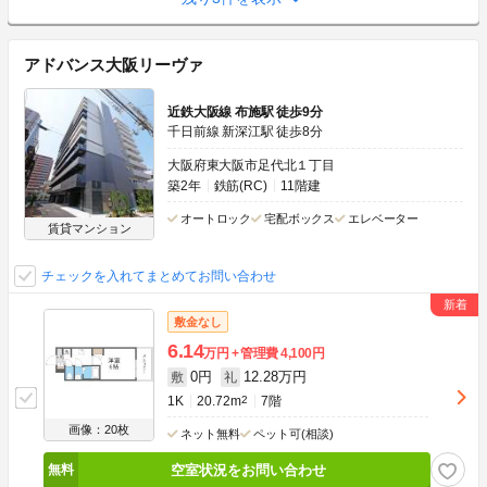
アドバンス大阪リーヴァ
近鉄大阪線 布施駅 徒歩9分
千日前線 新深江駅 徒歩8分
大阪府東大阪市足代北１丁目
築2年
鉄筋(RC)
11階建
オートロック
宅配ボックス
エレベーター
賃貸マンション
チェックを入れてまとめてお問い合わせ
敷金なし
6.14
万円
管理費
4,100円
0円
12.28万円
敷
礼
1K
20.72m
2
7階
画像：20枚
ネット無料
ペット可(相談)
空室状況をお問い合わせ