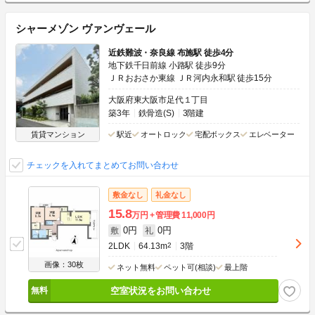
シャーメゾン ヴァンヴェール
近鉄難波・奈良線 布施駅 徒歩4分
地下鉄千日前線 小路駅 徒歩9分
ＪＲおおさか東線 ＪＲ河内永和駅 徒歩15分
大阪府東大阪市足代１丁目
築3年
鉄骨造(S)
3階建
賃貸マンション
駅近
オートロック
宅配ボックス
エレベーター
チェックを入れてまとめてお問い合わせ
敷金なし
礼金なし
15.8
万円
管理費
11,000円
0円
0円
敷
礼
2LDK
64.13m
2
3階
画像：30枚
ネット無料
ペット可(相談)
最上階
空室状況をお問い合わせ