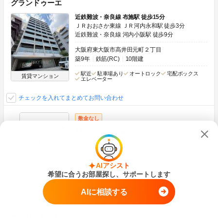
グランドゥーエ
近鉄難波・奈良線 布施駅 徒歩15分
ＪＲおおさか東線 ＪＲ河内永和駅 徒歩3分
近鉄難波・奈良線 河内小阪駅 徒歩9分
大阪府東大阪市高井田元町２丁目
築9年
鉄筋(RC)
10階建
駅近
駐車場あり
オートロック
宅配ボックス
賃貸マンション
エレベーター
チェックを入れてまとめてお問い合わせ
敷金なし
10.3
万円
管理費
7,000円
0円
10万円
敷
礼
1LDK
35.23m
2
3階
AIアシスト
画像：20枚
角部屋
希望に合うお部屋探し、サポートします
空室状況をお問い合わせ
AIに相談する
プレリス北巽駅前ラバルス