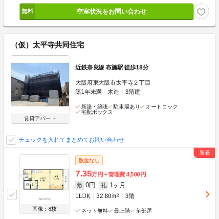
空室状況をお問い合わせ
（仮）太平寺共同住宅
近鉄奈良線 布施駅 徒歩18分
大阪府東大阪市太平寺２丁目
築1年未満
木造
3階建
新築・築浅
駐車場あり
オートロック
宅配ボックス
賃貸アパート
チェックを入れてまとめてお問い合わせ
敷金なし
7.35
万円
管理費
4,500円
0円
1ヶ月
敷
礼
1LDK
32.80m
2
3階
画像：8枚
ネット無料
最上階
角部屋