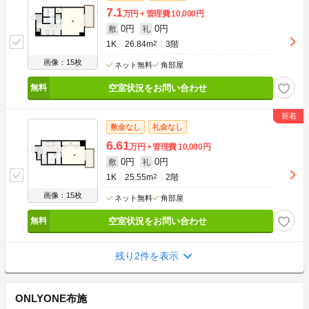
7.1
万円
管理費
10,000円
0円
0円
敷
礼
1K
26.84m
2
3階
画像：15枚
ネット無料
角部屋
空室状況をお問い合わせ
敷金なし
礼金なし
6.61
万円
管理費
10,000円
0円
0円
敷
礼
1K
25.55m
2
2階
画像：15枚
ネット無料
角部屋
空室状況をお問い合わせ
残り2件を表示
ONLYONE布施