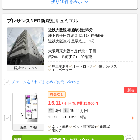
残り10件を表示
プレサンスNEO新深江リュミエル
近鉄大阪線 布施駅 徒歩6分
地下鉄千日前線 新深江駅 徒歩6分
近鉄大阪線 今里駅 徒歩12分
大阪府東大阪市足代北１丁目
築2年
鉄筋(RC)
10階建
駐車場あり
オートロック
宅配ボックス
賃貸マンション
エレベーター
チェックを入れてまとめてお問い合わせ
敷金なし
16.11
万円
管理費
13,960円
0円
16.11万円
敷
礼
2LDK
60.16m
2
9階
ネット無料
ペット可(相談)
角部屋
画像：20枚
南向き