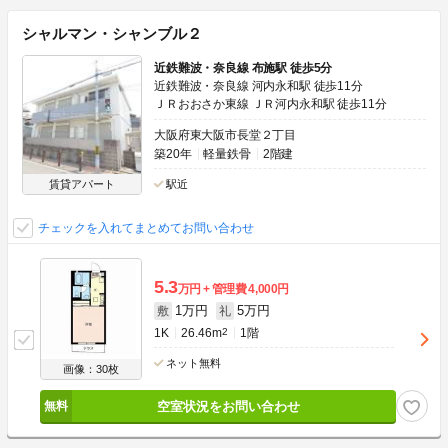
シャルマン・シャンブル２
近鉄難波・奈良線 布施駅 徒歩5分
近鉄難波・奈良線 河内永和駅 徒歩11分
ＪＲおおさか東線 ＪＲ河内永和駅 徒歩11分
大阪府東大阪市長堂２丁目
築20年
軽量鉄骨
2階建
賃貸アパート
駅近
チェックを入れてまとめてお問い合わせ
5.3
万円
管理費
4,000円
1万円
5万円
敷
礼
1K
26.46m
2
1階
ネット無料
画像：30枚
空室状況をお問い合わせ