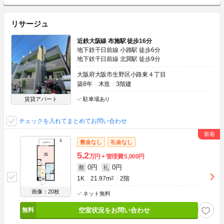
リサージュ
近鉄大阪線 布施駅 徒歩16分
地下鉄千日前線 小路駅 徒歩6分
地下鉄千日前線 北巽駅 徒歩9分
大阪府大阪市生野区小路東４丁目
築8年
木造
3階建
賃貸アパート
駐車場あり
チェックを入れてまとめてお問い合わせ
敷金なし
礼金なし
5.2
万円
管理費
5,000円
0円
0円
敷
礼
1K
21.97m
2
2階
画像：20枚
ネット無料
空室状況をお問い合わせ