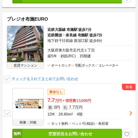
プレジオ布施EURO
近鉄大阪線 布施駅 徒歩7分
近鉄難波・奈良線 布施駅 徒歩7分
地下鉄千日前線 新深江駅 徒歩6分
大阪府東大阪市足代北１丁目
築5年
鉄筋(RC)
15階建
賃貸マンション
オートロック
宅配ボックス
エレベーター
チェックを入れてまとめてお問い合わせ
敷金なし
7.7
万円
管理費
13,000円
0円
7.7万円
敷
礼
1DK
28.80m
2
4階
画像：20枚
ネット無料
ペット可(相談)
角部屋
空室状況をお問い合わせ