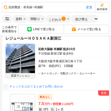
0円
8万円
敷
礼
変更
近鉄難波・奈良線
布施駅
1LDK
35.70m
2
7階
条件保存
画像：30枚
賃料
間取り
こだわり
空室状況をお問い合わせ
この条件で
LINEで受け取る
メールで受け取る
新着通知を
レジュールーＨＯＳＡＫＡ新深江
近鉄大阪線 布施駅 徒歩10分
千日前線 新深江駅 徒歩8分
大阪府大阪市東成区深江南３丁目
築7年
鉄筋(RC)
13階建
オートロック
宅配ボックス
エレベーター
賃貸マンション
チェックを入れてまとめてお問い合わせ
敷金なし
7.5
万円
管理費
11,000円
0円
1ヶ月
敷
礼