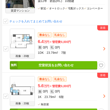
築12年
鉄筋(RC)
10階建
駅近
オートロック
宅配ボックス
エレベーター
賃貸マンション
チェックを入れてまとめてお問い合わせ
敷金なし
礼金なし
6.4
万円
管理費
6,000円
0円
0円
敷
礼
1DK
23.79m
2
7階
画像：20枚
空室状況をお問い合わせ
敷金なし
礼金なし
5.6
万円
管理費
6,000円
0円
0円
敷
礼
1K
23.79m
2
6階
画像：20枚
角部屋