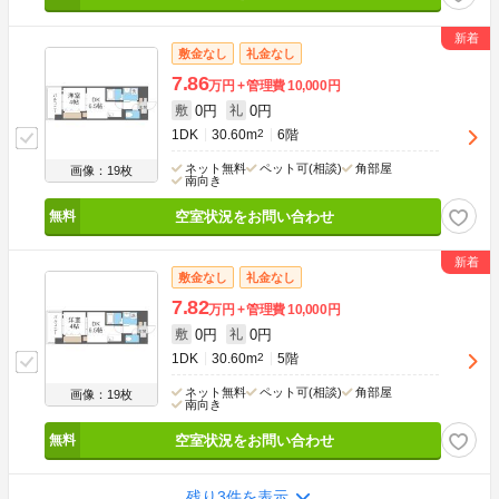
敷金なし
礼金なし
7.86
万円
管理費
10,000円
0円
0円
敷
礼
1DK
30.60m
2
6階
ネット無料
ペット可(相談)
角部屋
画像：19枚
南向き
空室状況をお問い合わせ
敷金なし
礼金なし
7.82
万円
管理費
10,000円
0円
0円
敷
礼
1DK
30.60m
2
5階
ネット無料
ペット可(相談)
角部屋
画像：19枚
南向き
空室状況をお問い合わせ
残り3件を表示