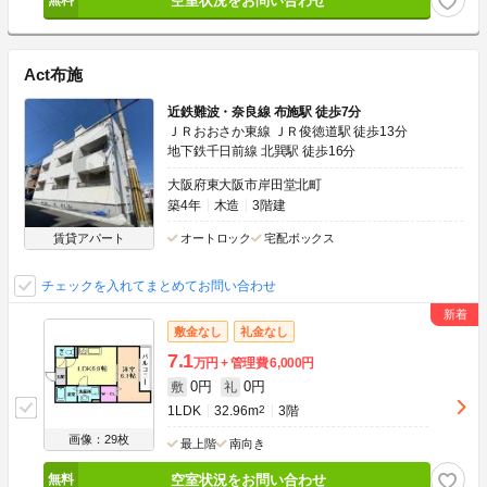
空室状況をお問い合わせ
Act布施
近鉄難波・奈良線 布施駅 徒歩7分
ＪＲおおさか東線 ＪＲ俊徳道駅 徒歩13分
地下鉄千日前線 北巽駅 徒歩16分
大阪府東大阪市岸田堂北町
築4年
木造
3階建
賃貸アパート
オートロック
宅配ボックス
チェックを入れてまとめてお問い合わせ
敷金なし
礼金なし
7.1
万円
管理費
6,000円
0円
0円
敷
礼
1LDK
32.96m
2
3階
画像：29枚
最上階
南向き
空室状況をお問い合わせ