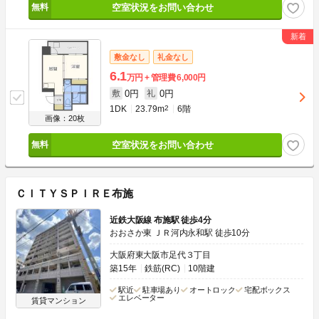
空室状況をお問い合わせ
敷金なし
礼金なし
6.1
万円
管理費
6,000円
0円
0円
敷
礼
1DK
23.79m
2
6階
画像：20枚
空室状況をお問い合わせ
ＣＩＴＹＳＰＩＲＥ布施
近鉄大阪線 布施駅 徒歩4分
おおさか東 ＪＲ河内永和駅 徒歩10分
大阪府東大阪市足代３丁目
築15年
鉄筋(RC)
10階建
駅近
駐車場あり
オートロック
宅配ボックス
エレベーター
賃貸マンション