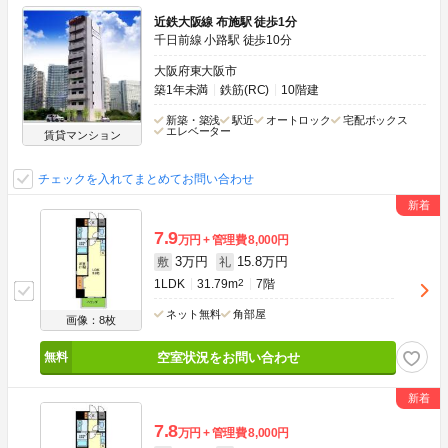
近鉄大阪線 布施駅 徒歩1分
千日前線 小路駅 徒歩10分
大阪府東大阪市
築1年未満
鉄筋(RC)
10階建
新築・築浅
駅近
オートロック
宅配ボックス
エレベーター
賃貸マンション
チェックを入れてまとめてお問い合わせ
7.9
万円
管理費
8,000円
3万円
15.8万円
敷
礼
1LDK
31.79m
2
7階
ネット無料
角部屋
画像：8枚
空室状況をお問い合わせ
7.8
万円
管理費
8,000円