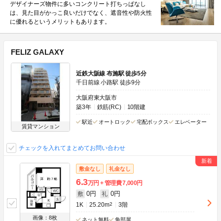
デザイナーズ物件に多いコンクリート打ちっぱなし
は、見た目がかっこ良いだけでなく、遮音性や防火性
に優れるというメリットもあります。
FELIZ GALAXY
近鉄大阪線 布施駅 徒歩5分
千日前線 小路駅 徒歩9分
大阪府東大阪市
築3年
鉄筋(RC)
10階建
駅近
オートロック
宅配ボックス
エレベーター
賃貸マンション
チェックを入れてまとめてお問い合わせ
敷金なし
礼金なし
6.3
万円
管理費
7,000円
0円
0円
敷
礼
1K
25.20m
2
3階
画像：8枚
ネット無料
角部屋