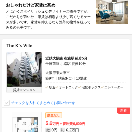
おしゃれだけど家賃は高め
とにかくスタイリッシュなデザイナーズ物件ですが、
こだわりが強い分、家賃は相場より少し高くなるケー
スが多いです。家賃を抑えるなら郊外の物件を狙って
みるのも手です。
The K′s Ville
近鉄大阪線 布施駅 徒歩5分
千日前線 小路駅 徒歩10分
大阪府東大阪市
築9年
鉄筋(RC)
10階建
駅近
オートロック
宅配ボックス
エレベーター
賃貸マンション
チェックを入れてまとめてお問い合わせ
敷金なし
5.6
万円
管理費
6,000円
0円
6.2万円
敷
礼