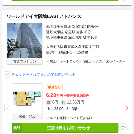
ワールドアイ大阪城EASTアドバンス
地下鉄千日前線 新深江駅 徒歩4分
近鉄大阪線 今里駅 徒歩10分
地下鉄中央線 深江橋駅 徒歩10分
大阪府大阪市東成区深江南１丁目
築3年
鉄筋(RC)
15階建
賃貸マンション
駅近
オートロック
宅配ボックス
エレベーター
チェックを入れてまとめてお問い合わせ
敷金なし
6.28
万円
管理費
5,060円
0円
12.56万円
敷
礼
1K
23.00m
2
3階
画像：20枚
ネット無料
ペット可(相談)
空室状況をお問い合わせ