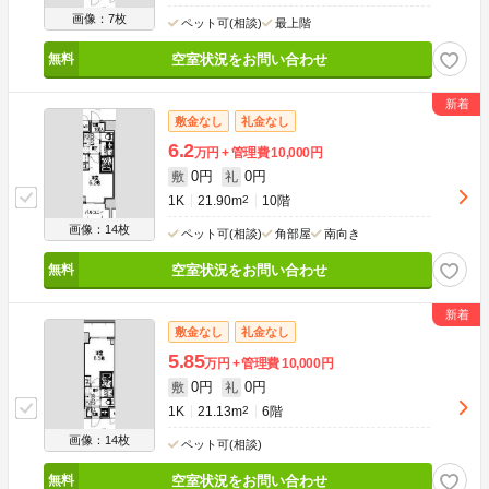
画像：7枚
ペット可(相談)
最上階
空室状況をお問い合わせ
敷金なし
礼金なし
6.2
万円
管理費
10,000円
0円
0円
敷
礼
1K
21.90m
2
10階
画像：14枚
ペット可(相談)
角部屋
南向き
空室状況をお問い合わせ
敷金なし
礼金なし
5.85
万円
管理費
10,000円
0円
0円
敷
礼
1K
21.13m
2
6階
画像：14枚
ペット可(相談)
空室状況をお問い合わせ