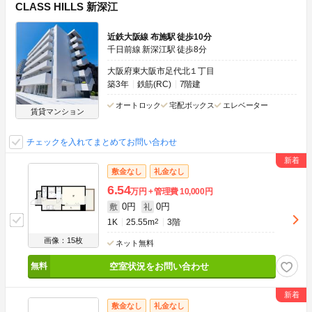
CLASS HILLS 新深江
近鉄大阪線 布施駅 徒歩10分
千日前線 新深江駅 徒歩8分
大阪府東大阪市足代北１丁目
築3年
鉄筋(RC)
7階建
オートロック
宅配ボックス
エレベーター
賃貸マンション
チェックを入れてまとめてお問い合わせ
敷金なし
礼金なし
6.54
万円
管理費
10,000円
0円
0円
敷
礼
1K
25.55m
2
3階
画像：15枚
ネット無料
空室状況をお問い合わせ
敷金なし
礼金なし