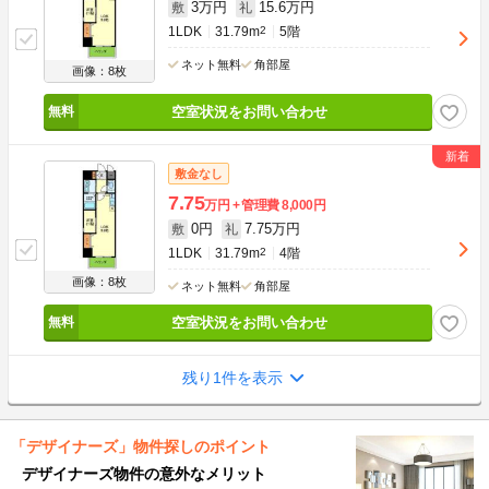
3万円
15.6万円
敷
礼
1LDK
31.79m
2
5階
ネット無料
角部屋
画像：8枚
空室状況をお問い合わせ
敷金なし
7.75
万円
管理費
8,000円
0円
7.75万円
敷
礼
1LDK
31.79m
2
4階
画像：8枚
ネット無料
角部屋
空室状況をお問い合わせ
残り1件を表示
「デザイナーズ」物件探しのポイント
デザイナーズ物件の意外なメリット