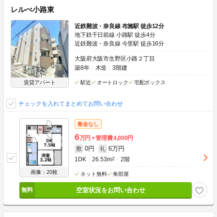
レルべ小路東
近鉄難波・奈良線 布施駅 徒歩12分
地下鉄千日前線 小路駅 徒歩4分
近鉄難波・奈良線 今里駅 徒歩16分
大阪府大阪市生野区小路２丁目
築8年
木造
3階建
賃貸アパート
駅近
オートロック
宅配ボックス
チェックを入れてまとめてお問い合わせ
敷金なし
6
万円
管理費
4,000円
0円
6万円
敷
礼
1DK
26.53m
2
2階
画像：20枚
ネット無料
角部屋
空室状況をお問い合わせ