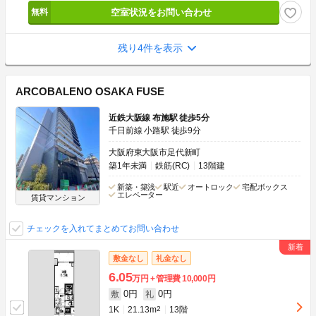
空室状況をお問い合わせ
残り4件を表示
ARCOBALENO OSAKA FUSE
近鉄大阪線 布施駅 徒歩5分
千日前線 小路駅 徒歩9分
大阪府東大阪市足代新町
築1年未満
鉄筋(RC)
13階建
新築・築浅
駅近
オートロック
宅配ボックス
エレベーター
賃貸マンション
チェックを入れてまとめてお問い合わせ
敷金なし
礼金なし
6.05
万円
管理費
10,000円
0円
0円
敷
礼
1K
21.13m
2
13階