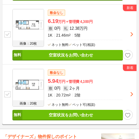
敷金なし
6.19
万円
管理費
4,300円
0円
12.38万円
敷
礼
1K
21.46m
2
5階
画像：20枚
ネット無料
ペット可(相談)
空室状況をお問い合わせ
敷金なし
5.94
万円
管理費
4,100円
0円
2ヶ月
敷
礼
1K
20.72m
2
2階
画像：20枚
ネット無料
ペット可(相談)
空室状況をお問い合わせ
「デザイナーズ」物件探しのポイント