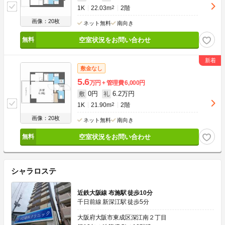
1K
22.03m
2
2階
画像：20枚
ネット無料
南向き
空室状況をお問い合わせ
敷金なし
5.6
万円
管理費
6,000円
0円
6.2万円
敷
礼
1K
21.90m
2
2階
画像：20枚
ネット無料
南向き
空室状況をお問い合わせ
シャラロステ
近鉄大阪線 布施駅 徒歩10分
千日前線 新深江駅 徒歩5分
大阪府大阪市東成区深江南２丁目