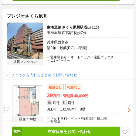
プレジオさくら夙川
東海道線 さくら夙川駅 徒歩11分
阪神本線 西宮駅 徒歩7分
兵庫県西宮市
築2年
鉄筋(RC)
8階建
駐車場あり
オートロック
宅配ボックス
エレベーター
賃貸マンション
チェックを入れてまとめてお問い合わせ
敷金なし
礼金なし
39
万円
管理費
40,000円
0円
0円
敷
礼
3LDK
132.90m
2
8階
ネット無料
ペット可(相談)
最上階
画像：30枚
角部屋
空室状況をお問い合わせ