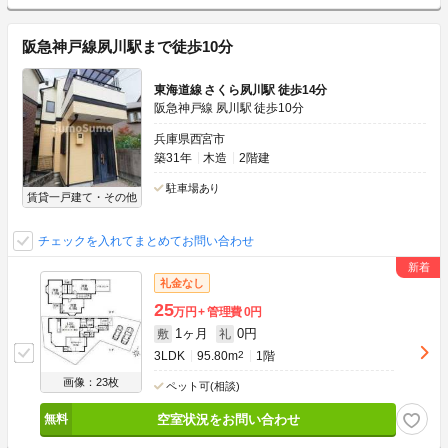
阪急神戸線夙川駅まで徒歩10分
東海道線 さくら夙川駅 徒歩14分
阪急神戸線 夙川駅 徒歩10分
兵庫県西宮市
築31年
木造
2階建
駐車場あり
賃貸一戸建て・その他
チェックを入れてまとめてお問い合わせ
礼金なし
25
万円
管理費
0円
1ヶ月
0円
敷
礼
3LDK
95.80m
2
1階
画像：23枚
ペット可(相談)
空室状況をお問い合わせ