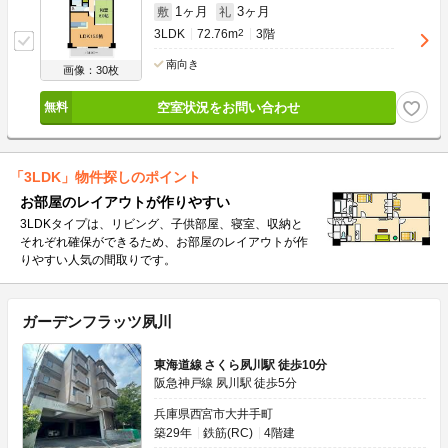
1ヶ月
3ヶ月
敷
礼
3LDK
72.76m
2
3階
南向き
画像：30枚
空室状況をお問い合わせ
「3LDK」物件探しのポイント
お部屋のレイアウトが作りやすい
3LDKタイプは、リビング、子供部屋、寝室、収納と
それぞれ確保ができるため、お部屋のレイアウトが作
りやすい人気の間取りです。
ガーデンフラッツ夙川
東海道線 さくら夙川駅 徒歩10分
阪急神戸線 夙川駅 徒歩5分
兵庫県西宮市大井手町
築29年
鉄筋(RC)
4階建