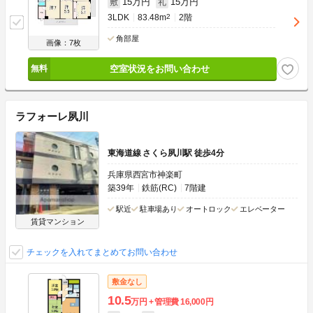
15万円
15万円
敷
礼
3LDK
83.48m
2
2階
角部屋
画像：7枚
空室状況をお問い合わせ
ラフォーレ夙川
東海道線 さくら夙川駅 徒歩4分
兵庫県西宮市神楽町
築39年
鉄筋(RC)
7階建
駅近
駐車場あり
オートロック
エレベーター
賃貸マンション
チェックを入れてまとめてお問い合わせ
敷金なし
10.5
万円
管理費
16,000円