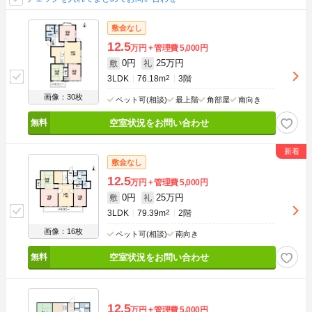
敷金なし
12.5
万円
管理費
5,000円
0円
25万円
敷
礼
3LDK
76.18m
2
3階
画像：30枚
ペット可(相談)
最上階
角部屋
南向き
空室状況をお問い合わせ
敷金なし
12.5
万円
管理費
5,000円
0円
25万円
敷
礼
3LDK
79.39m
2
2階
画像：16枚
ペット可(相談)
南向き
空室状況をお問い合わせ
12.5
万円
管理費
5,000円