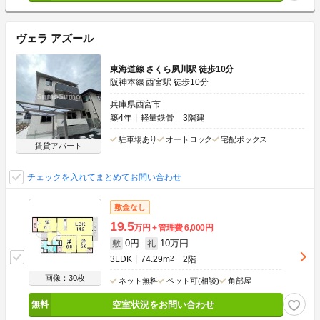
ヴェラ アズール
東海道線 さくら夙川駅 徒歩10分
阪神本線 西宮駅 徒歩10分
兵庫県西宮市
築4年
軽量鉄骨
3階建
駐車場あり
オートロック
宅配ボックス
賃貸アパート
チェックを入れてまとめてお問い合わせ
敷金なし
19.5
万円
管理費
6,000円
0円
10万円
敷
礼
3LDK
74.29m
2
2階
画像：30枚
ネット無料
ペット可(相談)
角部屋
空室状況をお問い合わせ