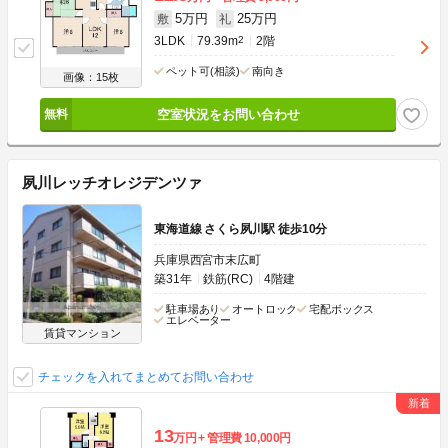
5万円
25万円
敷
礼
3LDK
79.39m
2
2階
ペット可(相談)
南向き
画像：15枚
空室状況をお問い合わせ
夙川レッチオレジデンツァ
東海道線 さくら夙川駅 徒歩10分
兵庫県西宮市末広町
築31年
鉄筋(RC)
4階建
駐車場あり
オートロック
宅配ボックス
エレベーター
賃貸マンション
チェックを入れてまとめてお問い合わせ
13
万円
管理費
10,000円