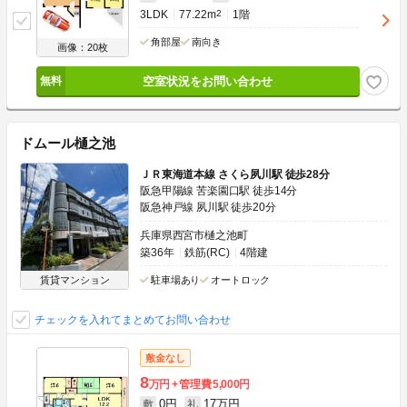
3LDK
77.22m
2
1階
角部屋
南向き
画像：20枚
空室状況をお問い合わせ
ドムール樋之池
ＪＲ東海道本線 さくら夙川駅 徒歩28分
阪急甲陽線 苦楽園口駅 徒歩14分
阪急神戸線 夙川駅 徒歩20分
兵庫県西宮市樋之池町
築36年
鉄筋(RC)
4階建
賃貸マンション
駐車場あり
オートロック
チェックを入れてまとめてお問い合わせ
敷金なし
8
万円
管理費
5,000円
0円
17万円
敷
礼