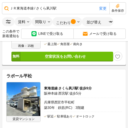
空室状況をお問い合わせ
変更
ＪＲ東海道本線
さくら夙川駅
条件保存
11.5
賃料
間取り
こだわり
万円
管理費
7,000円
3万円
15万円
敷
礼
この条件で
LINEで受け取る
メールで受け取る
3LDK
66.43m
2
3階
新着通知を
最上階
角部屋
南向き
画像：15枚
空室状況をお問い合わせ
ラポール平松
東海道線 さくら夙川駅 徒歩9分
阪神本線 西宮駅 徒歩5分
兵庫県西宮市平松町
築30年
鉄筋(RC)
3階建
駅近
駐車場あり
オートロック
賃貸マンション