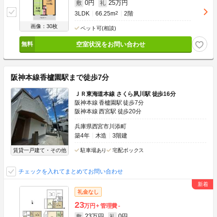
0円
25万円
敷
礼
3LDK
66.25m
2
2階
画像：30枚
ペット可(相談)
空室状況をお問い合わせ
阪神本線香櫨園駅まで徒歩7分
ＪＲ東海道本線 さくら夙川駅 徒歩16分
阪神本線 香櫨園駅 徒歩7分
阪神本線 西宮駅 徒歩20分
兵庫県西宮市川添町
築4年
木造
3階建
賃貸一戸建て・その他
駐車場あり
宅配ボックス
チェックを入れてまとめてお問い合わせ
礼金なし
23
万円
管理費
-
23万円
0円
敷
礼