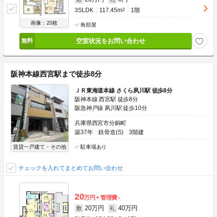
3SLDK
117.45m
2
1階
画像：20枚
角部屋
空室状況をお問い合わせ
阪神本線西宮駅まで徒歩8分
ＪＲ東海道本線 さくら夙川駅 徒歩8分
阪神本線 西宮駅 徒歩8分
阪急神戸線 夙川駅 徒歩10分
兵庫県西宮市分銅町
築37年
鉄骨造(S)
3階建
賃貸一戸建て・その他
駐車場あり
チェックを入れてまとめてお問い合わせ
20
万円
管理費
-
20万円
40万円
敷
礼