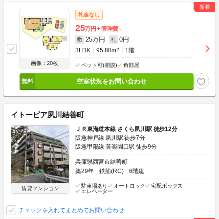
礼金なし
25
万円
管理費
-
25万円
0円
敷
礼
3LDK
95.80m
2
1階
画像：20枚
ペット可(相談)
角部屋
空室状況をお問い合わせ
イトーピア夙川結善町
ＪＲ東海道本線 さくら夙川駅 徒歩12分
阪急神戸線 夙川駅 徒歩7分
阪急甲陽線 苦楽園口駅 徒歩9分
兵庫県西宮市結善町
築29年
鉄筋(RC)
6階建
駐車場あり
オートロック
宅配ボックス
賃貸マンション
エレベーター
チェックを入れてまとめてお問い合わせ