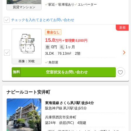
駅近
駐車場あり
エレベーター
賃貸マンション
チェックを入れてまとめてお問い合わせ
敷金なし
15.8
万円
管理費
8,000円
0円
1ヶ月
敷
礼
3LDK
76.13m
2
2階
画像：30枚
角部屋
空室状況をお問い合わせ
ナビールコート安井町
東海道線 さくら夙川駅 徒歩4分
阪急神戸線 夙川駅 徒歩5分
兵庫県西宮市安井町
築24年
鉄筋(RC)
4階建