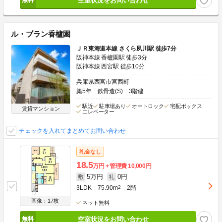
空室状況をお問い合わせ
ル・ブラン香櫨園
ＪＲ東海道本線 さくら夙川駅 徒歩7分
阪神本線 香櫨園駅 徒歩3分
阪神本線 西宮駅 徒歩10分
兵庫県西宮市宮西町
築5年
鉄骨造(S)
3階建
駅近
駐車場あり
オートロック
宅配ボックス
賃貸マンション
エレベーター
チェックを入れてまとめてお問い合わせ
礼金なし
18.5
万円
管理費
10,000円
5万円
0円
敷
礼
3LDK
75.90m
2
2階
画像：17枚
ネット無料
空室状況をお問い合わせ