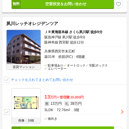
空室状況をお問い合わせ
夙川レッチオレジデンツア
ＪＲ東海道本線 さくら夙川駅 徒歩9分
阪急神戸線 夙川駅 徒歩9分
阪神本線 西宮駅 徒歩12分
兵庫県西宮市末広町
築31年
鉄筋(RC)
4階建
駐車場あり
オートロック
宅配ボックス
賃貸マンション
エレベーター
チェックを入れてまとめてお問い合わせ
13
万円
管理費
10,000円
13万円
39万円
敷
礼
3LDK
72.76m
2
3階
南向き
画像：16枚