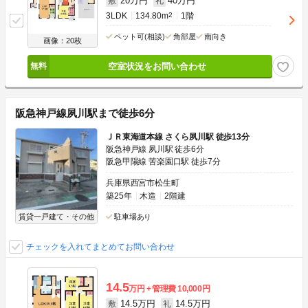
20万円
40万円
敷
礼
3LDK
134.80m
2
1階
ペット可(相談)
角部屋
南向き
画像：20枚
空室状況をお問い合わせ
阪急神戸線夙川駅まで徒歩6分
ＪＲ東海道本線 さくら夙川駅 徒歩13分
阪急神戸線 夙川駅 徒歩6分
阪急甲陽線 苦楽園口駅 徒歩7分
兵庫県西宮市松生町
築25年
木造
2階建
賃貸一戸建て・その他
駐車場あり
チェックを入れてまとめてお問い合わせ
14.5
万円
管理費
10,000円
14.5万円
14.5万円
敷
礼