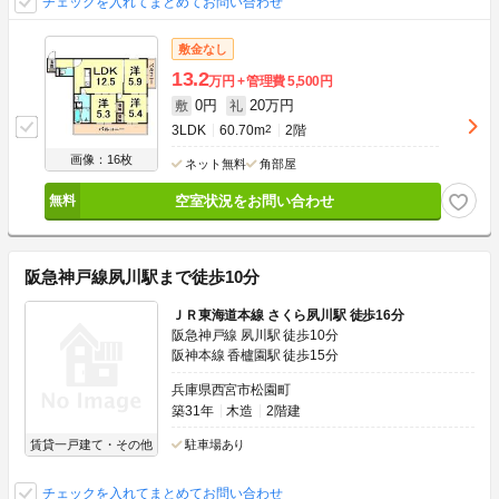
チェックを入れてまとめてお問い合わせ
敷金なし
13.2
万円
管理費
5,500円
0円
20万円
敷
礼
3LDK
60.70m
2
2階
画像：16枚
ネット無料
角部屋
空室状況をお問い合わせ
阪急神戸線夙川駅まで徒歩10分
ＪＲ東海道本線 さくら夙川駅 徒歩16分
阪急神戸線 夙川駅 徒歩10分
阪神本線 香櫨園駅 徒歩15分
兵庫県西宮市松園町
築31年
木造
2階建
賃貸一戸建て・その他
駐車場あり
チェックを入れてまとめてお問い合わせ