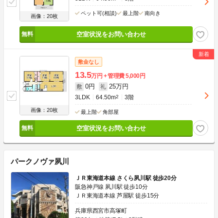
ペット可(相談)
最上階
南向き
画像：20枚
空室状況をお問い合わせ
敷金なし
13.5
万円
管理費
5,000円
0円
25万円
敷
礼
3LDK
64.50m
2
3階
画像：20枚
最上階
角部屋
空室状況をお問い合わせ
パークノヴァ夙川
ＪＲ東海道本線 さくら夙川駅 徒歩20分
阪急神戸線 夙川駅 徒歩10分
ＪＲ東海道本線 芦屋駅 徒歩15分
兵庫県西宮市高塚町