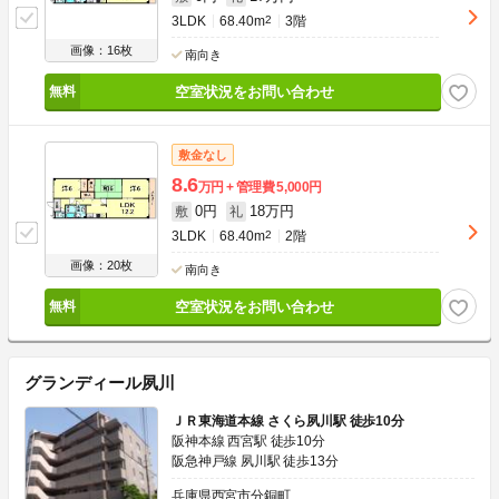
3LDK
68.40m
2
3階
画像：16枚
南向き
空室状況をお問い合わせ
敷金なし
8.6
万円
管理費
5,000円
0円
18万円
敷
礼
3LDK
68.40m
2
2階
画像：20枚
南向き
空室状況をお問い合わせ
グランディール夙川
ＪＲ東海道本線 さくら夙川駅 徒歩10分
阪神本線 西宮駅 徒歩10分
阪急神戸線 夙川駅 徒歩13分
兵庫県西宮市分銅町