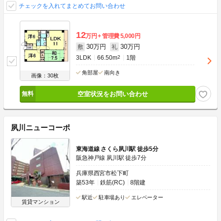
チェックを入れてまとめてお問い合わせ
12
万円
管理費
5,000円
30万円
30万円
敷
礼
3LDK
66.50m
2
1階
角部屋
南向き
画像：30枚
空室状況をお問い合わせ
夙川ニューコーポ
東海道線 さくら夙川駅 徒歩5分
阪急神戸線 夙川駅 徒歩7分
兵庫県西宮市松下町
築53年
鉄筋(RC)
8階建
駅近
駐車場あり
エレベーター
賃貸マンション