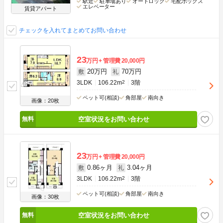
駅近
駐車場あり
オートロック
宅配ボックス
エレベーター
賃貸アパート
チェックを入れてまとめてお問い合わせ
23
万円
管理費
20,000円
20万円
70万円
敷
礼
3LDK
106.22m
2
3階
ペット可(相談)
角部屋
南向き
画像：20枚
空室状況をお問い合わせ
23
万円
管理費
20,000円
0.86ヶ月
3.04ヶ月
敷
礼
3LDK
106.22m
2
3階
ペット可(相談)
角部屋
南向き
画像：30枚
空室状況をお問い合わせ