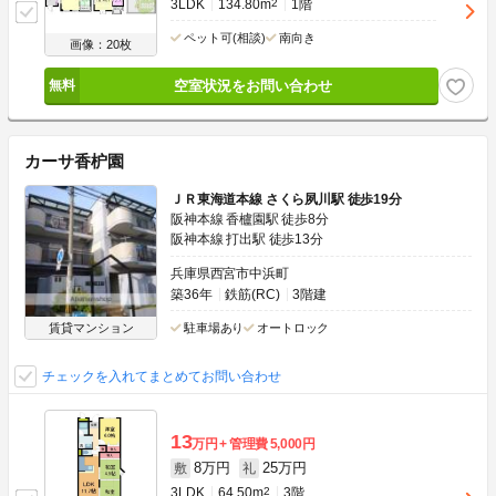
3LDK
134.80m
2
1階
ペット可(相談)
南向き
画像：20枚
空室状況をお問い合わせ
カーサ香枦園
ＪＲ東海道本線 さくら夙川駅 徒歩19分
阪神本線 香櫨園駅 徒歩8分
阪神本線 打出駅 徒歩13分
兵庫県西宮市中浜町
築36年
鉄筋(RC)
3階建
賃貸マンション
駐車場あり
オートロック
チェックを入れてまとめてお問い合わせ
13
万円
管理費
5,000円
8万円
25万円
敷
礼
3LDK
64.50m
2
3階