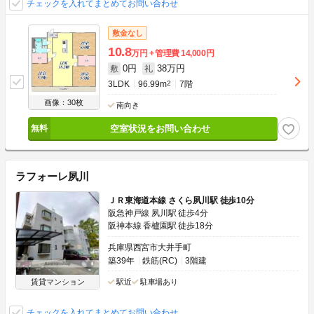
チェックを入れてまとめてお問い合わせ
敷金なし
10.8
万円
管理費
14,000円
0円
38万円
敷
礼
3LDK
96.99m
2
7階
画像：30枚
南向き
空室状況をお問い合わせ
ラフォーレ夙川
ＪＲ東海道本線 さくら夙川駅 徒歩10分
阪急神戸線 夙川駅 徒歩4分
阪神本線 香櫨園駅 徒歩18分
兵庫県西宮市大井手町
築39年
鉄筋(RC)
3階建
賃貸マンション
駅近
駐車場あり
チェックを入れてまとめてお問い合わせ