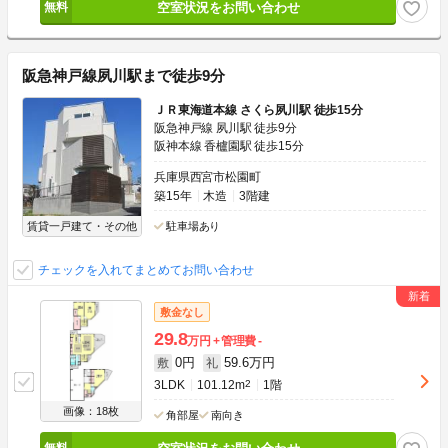
空室状況をお問い合わせ
阪急神戸線夙川駅まで徒歩9分
ＪＲ東海道本線 さくら夙川駅 徒歩15分
阪急神戸線 夙川駅 徒歩9分
阪神本線 香櫨園駅 徒歩15分
兵庫県西宮市松園町
築15年
木造
3階建
賃貸一戸建て・その他
駐車場あり
チェックを入れてまとめてお問い合わせ
敷金なし
29.8
万円
管理費
-
0円
59.6万円
敷
礼
3LDK
101.12m
2
1階
画像：18枚
角部屋
南向き