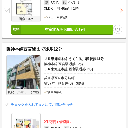
3万円
25万円
敷
礼
3LDK
79.46m
2
1階
ペット可(相談)
画像：8枚
空室状況をお問い合わせ
阪神本線西宮駅まで徒歩12分
ＪＲ東海道本線 さくら夙川駅 徒歩13分
阪神本線 西宮駅 徒歩12分
ＪＲ東海道本線 西宮駅 徒歩19分
兵庫県西宮市分銅町
築37年
鉄骨造(S)
3階建
賃貸一戸建て・その他
駐車場あり
チェックを入れてまとめてお問い合わせ
20
万円
管理費
-