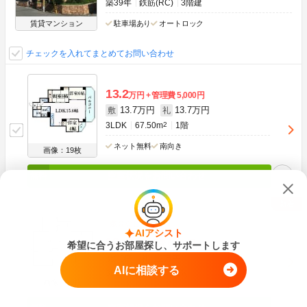
築39年
鉄筋(RC)
3階建
賃貸マンション
駐車場あり
オートロック
チェックを入れてまとめてお問い合わせ
13.2
万円
管理費
5,000円
13.7万円
13.7万円
敷
礼
3LDK
67.50m
2
1階
ネット無料
南向き
画像：19枚
空室状況をお問い合わせ
敷金なし
AIアシスト
12
万円
管理費
6,000円
希望に合うお部屋探し、サポートします
0円
12万円
敷
礼
AIに相談する
3LDK
67.50m
2
1階
画像：20枚