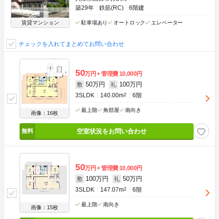
築29年
鉄筋(RC)
6階建
賃貸マンション
駐車場あり
オートロック
エレベーター
チェックを入れてまとめてお問い合わせ
50
万円
管理費
10,000円
50万円
100万円
敷
礼
3SLDK
140.00m
2
6階
最上階
角部屋
南向き
画像：16枚
空室状況をお問い合わせ
50
万円
管理費
10,000円
100万円
50万円
敷
礼
3SLDK
147.07m
2
6階
最上階
南向き
画像：15枚