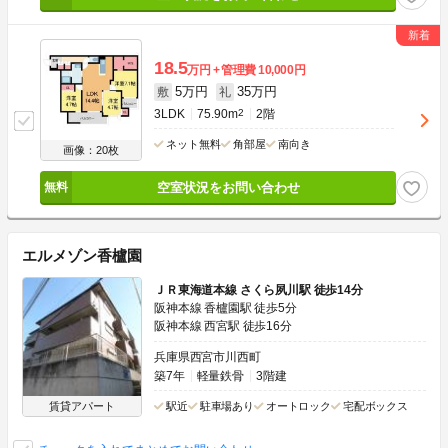
18.5
万円
管理費
10,000円
5万円
35万円
敷
礼
3LDK
75.90m
2
2階
ネット無料
角部屋
南向き
画像：20枚
空室状況をお問い合わせ
エルメゾン香櫨園
ＪＲ東海道本線 さくら夙川駅 徒歩14分
阪神本線 香櫨園駅 徒歩5分
阪神本線 西宮駅 徒歩16分
兵庫県西宮市川西町
築7年
軽量鉄骨
3階建
賃貸アパート
駅近
駐車場あり
オートロック
宅配ボックス