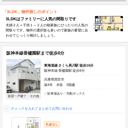
「3LDK」物件探しのポイント
3LDKはファミリーに人気の間取りです
夫婦２人＋子供１～２人の核家族にぴったりの人気の
間取りです。物件の選択肢も多いので家族の要望に合
わせてじっくり検討しましょう。
阪神本線香櫨園駅まで徒歩8分
東海道線 さくら夙川駅 徒歩16分
阪神本線 香櫨園駅 徒歩8分
兵庫県西宮市
築4年
木造
3階建
駐車場あり
宅配ボックス
賃貸一戸建て・その他
チェックを入れてまとめてお問い合わせ
礼金なし