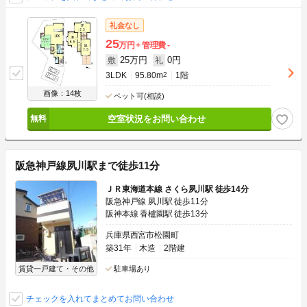
礼金なし
25
万円
管理費
-
25万円
0円
敷
礼
3LDK
95.80m
2
1階
画像：14枚
ペット可(相談)
空室状況をお問い合わせ
阪急神戸線夙川駅まで徒歩11分
ＪＲ東海道本線 さくら夙川駅 徒歩14分
阪急神戸線 夙川駅 徒歩11分
阪神本線 香櫨園駅 徒歩13分
兵庫県西宮市松園町
築31年
木造
2階建
賃貸一戸建て・その他
駐車場あり
チェックを入れてまとめてお問い合わせ