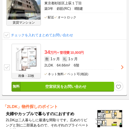
東京都杉並区上荻１丁目
築3年
鉄筋(RC)
8階建
駅近
オートロック
賃貸マンション
チェックを入れてまとめてお問い合わせ
34
万円
管理費
10,000円
1ヶ月
1ヶ月
敷
礼
2LDK
64.66m
2
6階
ネット無料
ペット可(相談)
画像：22枚
空室状況をお問い合わせ
「2LDK」物件探しのポイント
夫婦やカップルで暮らすのにおすすめ
2LDKは二人暮らしに最適な間取りです。広めのリビ
ングと別に二部屋あるので、それぞれのプライベート