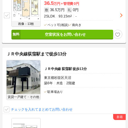
36.5
万円
管理費
0円
36.5万円
0円
敷
礼
2SLDK
93.15m
2
-
画像：13枚
ペット可(相談)
南向き
空室状況をお問い合わせ
ＪＲ中央線荻窪駅まで徒歩13分
ＪＲ中央線 荻窪駅 徒歩13分
東京都杉並区天沼
築6年
木造
2階建
駐車場あり
賃貸一戸建て・その他
チェックを入れてまとめてお問い合わせ