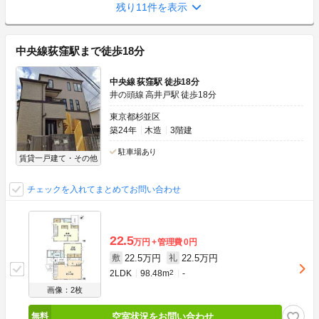
残り11件を表示
中央線荻窪駅まで徒歩18分
中央線 荻窪駅 徒歩18分
井の頭線 高井戸駅 徒歩18分
東京都杉並区
築24年
木造
3階建
駐車場あり
賃貸一戸建て・その他
チェックを入れてまとめてお問い合わせ
22.5
万円
管理費
0円
22.5万円
22.5万円
敷
礼
2LDK
98.48m
2
-
画像：2枚
空室状況をお問い合わせ