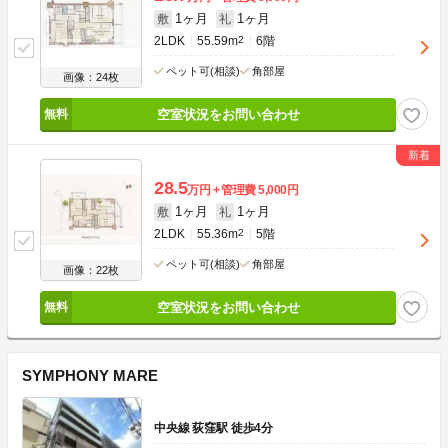
1ヶ月
1ヶ月
敷
礼
2LDK
55.59m
2
6階
ペット可(相談)
角部屋
画像：24枚
空室状況をお問い合わせ
28.5
万円
管理費
5,000円
1ヶ月
1ヶ月
敷
礼
2LDK
55.36m
2
5階
ペット可(相談)
角部屋
画像：22枚
空室状況をお問い合わせ
SYMPHONY MARE
中央線 荻窪駅 徒歩4分