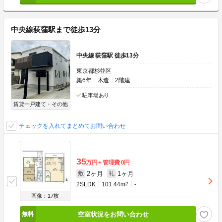
中央線荻窪駅まで徒歩13分
中央線 荻窪駅 徒歩13分
東京都杉並区
築6年
木造
2階建
駐車場あり
賃貸一戸建て・その他
チェックを入れてまとめてお問い合わせ
35
万円
管理費
0円
2ヶ月
1ヶ月
敷
礼
2SLDK
101.44m
2
-
画像：17枚
空室状況をお問い合わせ