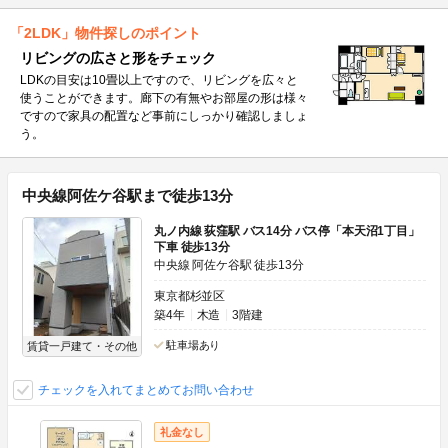
「2LDK」物件探しのポイント
リビングの広さと形をチェック
LDKの目安は10畳以上ですので、リビングを広々と
使うことができます。廊下の有無やお部屋の形は様々
ですので家具の配置など事前にしっかり確認しましょ
う。
中央線阿佐ケ谷駅まで徒歩13分
丸ノ内線 荻窪駅 バス14分 バス停「本天沼1丁目」
下車 徒歩13分
中央線 阿佐ケ谷駅 徒歩13分
東京都杉並区
築4年
木造
3階建
駐車場あり
賃貸一戸建て・その他
チェックを入れてまとめてお問い合わせ
礼金なし