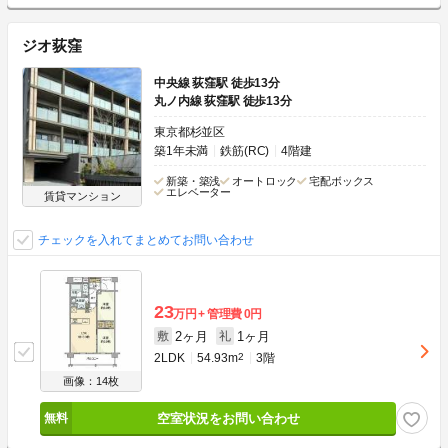
ジオ荻窪
中央線 荻窪駅 徒歩13分
丸ノ内線 荻窪駅 徒歩13分
東京都杉並区
築1年未満
鉄筋(RC)
4階建
新築・築浅
オートロック
宅配ボックス
エレベーター
賃貸マンション
チェックを入れてまとめてお問い合わせ
23
万円
管理費
0円
2ヶ月
1ヶ月
敷
礼
2LDK
54.93m
2
3階
画像：14枚
空室状況をお問い合わせ