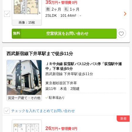
35
万円
管理費
0円
2ヶ月
1ヶ月
敷
礼
2SLDK
101.44m
2
-
画像：15枚
空室状況をお問い合わせ
西武新宿線下井草駅まで徒歩11分
ＪＲ中央線 荻窪駅 バス12分 バス停「荻窪駅中瀬
中」下車 徒歩5分
西武新宿線 下井草駅 徒歩11分
東京都杉並区下井草
築11年
木造
2階建
駐車場あり
賃貸一戸建て・その他
チェックを入れてまとめてお問い合わせ
26
万円
管理費
0円