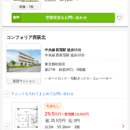
2SLDK
94.19m
-
画像：7枚
空室状況をお問い合わせ
コンフォリア西荻北
中央線 荻窪駅 徒歩15分
中央線 西荻窪駅 徒歩10分
東京都杉並区
築27年
鉄筋(RC)
6階建
オートロック
宅配ボックス
エレベーター
賃貸マンション
チェックを入れてまとめてお問い合わせ
礼金なし
25.5
万円
管理費
10,000円
25.5万円
0円
敷
礼
2LDK
55.36m
2
3階