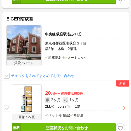
EIGER南荻窪
中央線 荻窪駅 徒歩13分
東京都杉並区南荻窪２丁目
築8年
木造
2階建
駐車場あり
オートロック
賃貸アパート
チェックを入れてまとめてお問い合わせ
20
万円
管理費
5,000円
2ヶ月
1ヶ月
敷
礼
2LDK
55.97m
2
1階
ペット可(相談)
角部屋
画像：27枚
空室状況をお問い合わせ