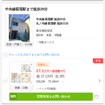
中央線荻窪駅まで徒歩20分
中央線 荻窪駅 徒歩20分
丸ノ内線 荻窪駅 徒歩22分
東京都杉並区
築5年
木造
3階建
宅配ボックス
賃貸一戸建て・その他
チェックを入れてまとめてお問い合わせ
礼金なし
27.1
万円
管理費
0円
27.1万円
0円
敷
礼
2SLDK
75.49m
2
-
画像：13枚
ペット可(相談)
空室状況をお問い合わせ