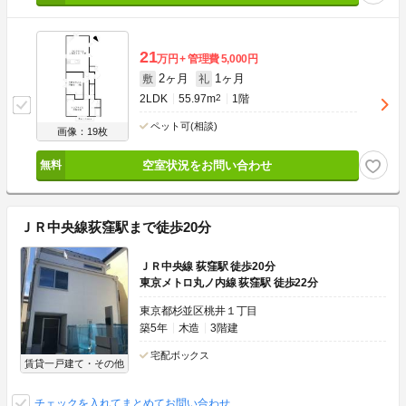
21
万円
管理費
5,000円
2ヶ月
1ヶ月
敷
礼
2LDK
55.97m
2
1階
ペット可(相談)
画像：19枚
空室状況をお問い合わせ
ＪＲ中央線荻窪駅まで徒歩20分
ＪＲ中央線 荻窪駅 徒歩20分
東京メトロ丸ノ内線 荻窪駅 徒歩22分
東京都杉並区桃井１丁目
築5年
木造
3階建
宅配ボックス
賃貸一戸建て・その他
チェックを入れてまとめてお問い合わせ