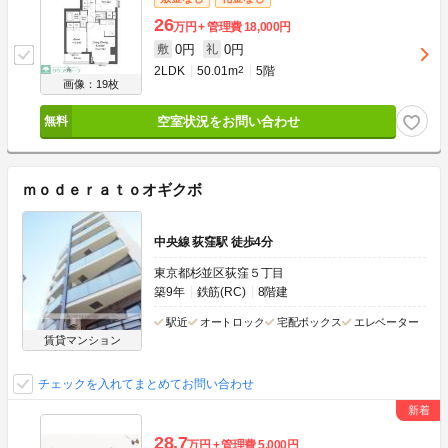
26
万円
管理費
18,000円
0円
0円
敷
礼
2LDK
50.01m
2
5階
画像：19枚
空室状況をお問い合わせ
ｍｏｄｅｒａｔｏオギクボ
中央線 荻窪駅 徒歩4分
東京都杉並区荻窪５丁目
築9年
鉄筋(RC)
8階建
駅近
オートロック
宅配ボックス
エレベーター
賃貸マンション
チェックを入れてまとめてお問い合わせ
28.7
万円
管理費
5,000円