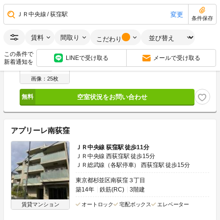
空室状況をお問い合わせ
変更
ＪＲ中央線
荻窪駅
条件保存
賃料
間取り
こだわり
22.3
万円
管理費
0円
この条件で
22.3万円
22.3万円
敷
礼
LINEで受け取る
メールで受け取る
新着通知を
2LDK
56.16m
2
2階
画像：25枚
空室状況をお問い合わせ
アプリーレ南荻窪
ＪＲ中央線 荻窪駅 徒歩11分
ＪＲ中央線 西荻窪駅 徒歩15分
ＪＲ総武線（各駅停車） 西荻窪駅 徒歩15分
東京都杉並区南荻窪３丁目
築14年
鉄筋(RC)
3階建
賃貸マンション
オートロック
宅配ボックス
エレベーター