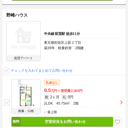
野崎ハウス
中央線 荻窪駅 徒歩11分
東京都杉並区上荻２丁目
築39年
軽量鉄骨
2階建
賃貸アパート
チェックを入れてまとめてお問い合わせ
礼金なし
9.5
万円
管理費
2,000円
2ヶ月
0円
敷
礼
2LDK
45.75m
2
2階
画像：11枚
最上階
空室状況をお問い合わせ