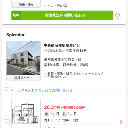
画像：5枚
ペット可(相談)
空室状況をお問い合わせ
Splendor
中央線 荻窪駅 徒歩24分
井の頭線 高井戸駅 徒歩13分
東京都杉並区宮前２丁目
築1年未満
軽量鉄骨
2階建
新築・築浅
駐車場あり
オートロック
宅配ボックス
賃貸アパート
チェックを入れてまとめてお問い合わせ
20.3
万円
管理費
5,000円
1ヶ月
1ヶ月
敷
礼
2LDK
57.72m
2
2階