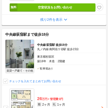
空室状況をお問い合わせ
残り2件を表示
中央線荻窪駅まで徒歩18分
中央線 荻窪駅 徒歩18分
丸ノ内線 南阿佐ケ谷駅 徒歩15分
東京都杉並区
築18年
木造
2階建
駐車場あり
賃貸一戸建て・その他
チェックを入れてまとめてお問い合わせ
26
万円
管理費
0円
2ヶ月
1ヶ月
敷
礼