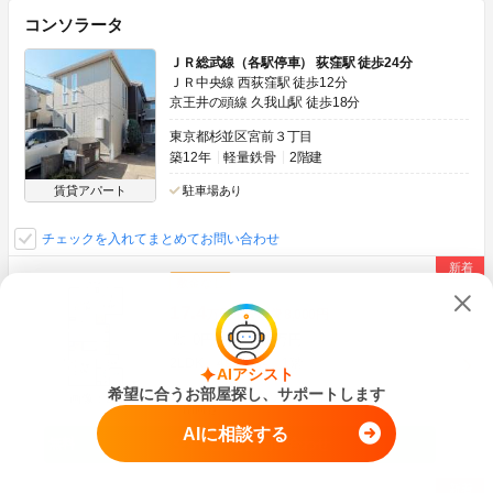
コンソラータ
ＪＲ総武線（各駅停車） 荻窪駅 徒歩24分
ＪＲ中央線 西荻窪駅 徒歩12分
京王井の頭線 久我山駅 徒歩18分
東京都杉並区宮前３丁目
築12年
軽量鉄骨
2階建
賃貸アパート
駐車場あり
チェックを入れてまとめてお問い合わせ
敷金なし
17.4
万円
管理費
8,000円
0円
34.8万円
敷
礼
2LDK
49.04m
2
1階
AIアシスト
希望に合うお部屋探し、サポートします
ネット無料
ペット可(相談)
角部屋
画像：20枚
南向き
AIに相談する
空室状況をお問い合わせ