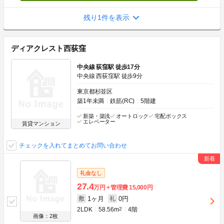
残り1件を表示
ディアクレスト西荻窪
中央線 荻窪駅 徒歩17分
中央線 西荻窪駅 徒歩9分
東京都杉並区
築1年未満
鉄筋(RC)
5階建
新築・築浅
オートロック
宅配ボックス
エレベーター
賃貸マンション
チェックを入れてまとめてお問い合わせ
礼金なし
27.4
万円
管理費
15,000円
1ヶ月
0円
敷
礼
2LDK
58.56m
2
4階
画像：2枚