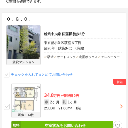
な空間も確保できます。
Ｏ．Ｇ．Ｃ．
総武中央線 荻窪駅 徒歩3分
東京都杉並区荻窪５丁目
築26年
鉄筋(RC)
6階建
駅近
オートロック
宅配ボックス
エレベーター
賃貸マンション
チェックを入れてまとめてお問い合わせ
34.8
万円
管理費
0円
2ヶ月
1ヶ月
敷
礼
2SLDK
91.06m
2
1階
画像：13枚
空室状況をお問い合わせ