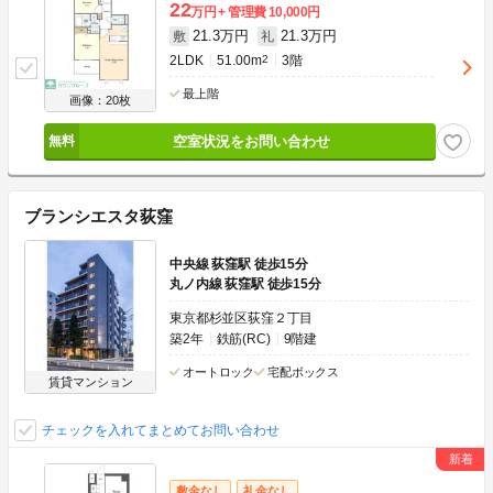
22
万円
管理費
10,000円
21.3万円
21.3万円
敷
礼
2LDK
51.00m
2
3階
最上階
画像：20枚
空室状況をお問い合わせ
ブランシエスタ荻窪
中央線 荻窪駅 徒歩15分
丸ノ内線 荻窪駅 徒歩15分
東京都杉並区荻窪２丁目
築2年
鉄筋(RC)
9階建
オートロック
宅配ボックス
賃貸マンション
チェックを入れてまとめてお問い合わせ
敷金なし
礼金なし