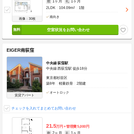
1ヶ月
1ヶ月
敷
礼
2LDK
104.09m
2
1階
南向き
画像：30枚
空室状況をお問い合わせ
EIGER南荻窪
中央線 荻窪駅
中央線 西荻窪駅 徒歩18分
東京都杉並区
築8年
軽量鉄骨
2階建
オートロック
賃貸アパート
チェックを入れてまとめてお問い合わせ
21.5
万円
管理費
5,000円
2ヶ月
1ヶ月
敷
礼