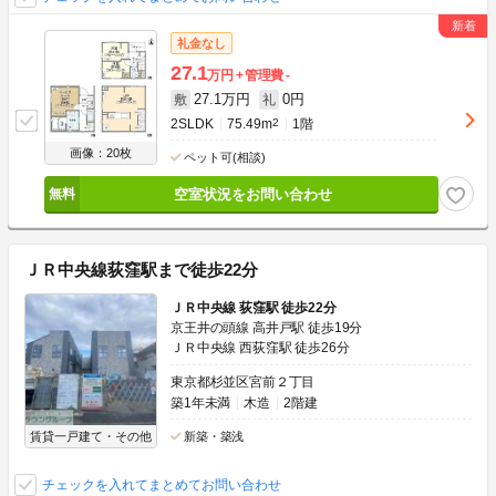
礼金なし
27.1
万円
管理費
-
27.1万円
0円
敷
礼
2SLDK
75.49m
2
1階
画像：20枚
ペット可(相談)
空室状況をお問い合わせ
ＪＲ中央線荻窪駅まで徒歩22分
ＪＲ中央線 荻窪駅 徒歩22分
京王井の頭線 高井戸駅 徒歩19分
ＪＲ中央線 西荻窪駅 徒歩26分
東京都杉並区宮前２丁目
築1年未満
木造
2階建
賃貸一戸建て・その他
新築・築浅
チェックを入れてまとめてお問い合わせ