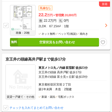
礼金なし
22.2
万円
管理費
20,000円
22.2万円
0円
敷
礼
2LDK
67.15m
2
1階
画像：20枚
ネット無料
ペット可(相談)
南向き
空室状況をお問い合わせ
京王井の頭線高井戸駅まで徒歩17分
東京メトロ丸ノ内線 荻窪駅 徒歩23分
京王井の頭線 高井戸駅 徒歩17分
京王井の頭線 富士見ヶ丘駅 徒歩19分
東京都杉並区宮前２丁目
築1年未満
木造
2階建
賃貸一戸建て・その他
新築・築浅
宅配ボックス
チェックを入れてまとめてお問い合わせ