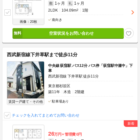
1ヶ月
1ヶ月
敷
礼
2LDK
104.09m
2
1階
南向き
画像：20枚
空室状況をお問い合わせ
西武新宿線下井草駅まで徒歩11分
中央線 荻窪駅 バス12分 バス停「荻窪駅中瀬中」下
車
西武新宿線 下井草駅 徒歩11分
東京都杉並区
築11年
木造
2階建
駐車場あり
賃貸一戸建て・その他
チェックを入れてまとめてお問い合わせ
26
万円
管理費
0円