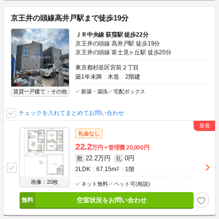
京王井の頭線高井戸駅まで徒歩19分
ＪＲ中央線 荻窪駅 徒歩22分
京王井の頭線 高井戸駅 徒歩19分
京王井の頭線 富士見ヶ丘駅 徒歩20分
東京都杉並区宮前２丁目
築1年未満
木造
2階建
賃貸一戸建て・その他
新築・築浅
宅配ボックス
チェックを入れてまとめてお問い合わせ
礼金なし
22.2
万円
管理費
20,000円
22.2万円
0円
敷
礼
2LDK
67.15m
2
1階
画像：20枚
ネット無料
ペット可(相談)
空室状況をお問い合わせ