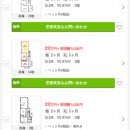
2LDK
55.97m
2
1階
ペット可(相談)
画像：29枚
空室状況をお問い合わせ
20
万円
管理費
5,000円
2ヶ月
1ヶ月
敷
礼
2LDK
55.97m
2
1階
ペット可(相談)
画像：14枚
空室状況をお問い合わせ
20
万円
管理費
5,000円
2ヶ月
1ヶ月
敷
礼
2LDK
55.97m
2
1階
ペット可(相談)
南向き
画像：3枚