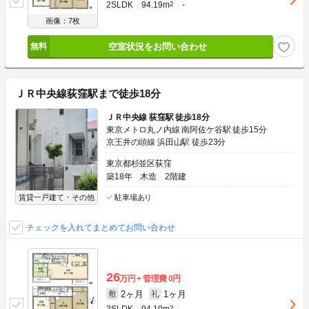
2SLDK
94.19m
2
-
画像：7枚
空室状況をお問い合わせ
ＪＲ中央線荻窪駅まで徒歩18分
ＪＲ中央線 荻窪駅 徒歩18分
東京メトロ丸ノ内線 南阿佐ケ谷駅 徒歩15分
京王井の頭線 浜田山駅 徒歩23分
東京都杉並区荻窪
築18年
木造
2階建
賃貸一戸建て・その他
駐車場あり
チェックを入れてまとめてお問い合わせ
26
万円
管理費
0円
2ヶ月
1ヶ月
敷
礼
2