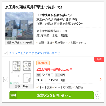
京王井の頭線高井戸駅まで徒歩19分
ＪＲ中央線 荻窪駅 徒歩22分
京王井の頭線 高井戸駅 徒歩19分
京王井の頭線 富士見ヶ丘駅 徒歩20分
東京都杉並区宮前２丁目
築1年未満
木造
2階建
賃貸一戸建て・その他
新築・築浅
駐車場あり
宅配ボックス
チェックを入れてまとめてお問い合わせ
礼金なし
22.5
万円
管理費
20,000円
22.5万円
0円
敷
礼
2LDK
67.15m
2
1階
画像：20枚
ネット無料
ペット可(相談)
角部屋
空室状況をお問い合わせ