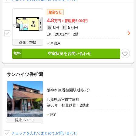
敷金なし
4.8
万円
管理費
5,000円
0円
5万円
敷
礼
1K
20.02m
2
2階
画像：29枚
角部屋
空室状況をお問い合わせ
サンハイツ香枦園
阪神本線 香櫨園駅 徒歩2分
兵庫県西宮市市庭町
築30年
軽量鉄骨
2階建
駅近
賃貸アパート
チェックを入れてまとめてお問い合わせ