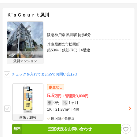
Ｋ’ｓＣｏｕｒｔ夙川
阪急神戸線 夙川駅 徒歩6分
兵庫県西宮市松園町
築53年
鉄筋(RC)
4階建
賃貸マンション
チェックを入れてまとめてお問い合わせ
敷金なし
5.5
万円
管理費
3,000円
0円
1ヶ月
敷
礼
1K
21.87m
2
4階
画像：29枚
最上階
角部屋
空室状況をお問い合わせ