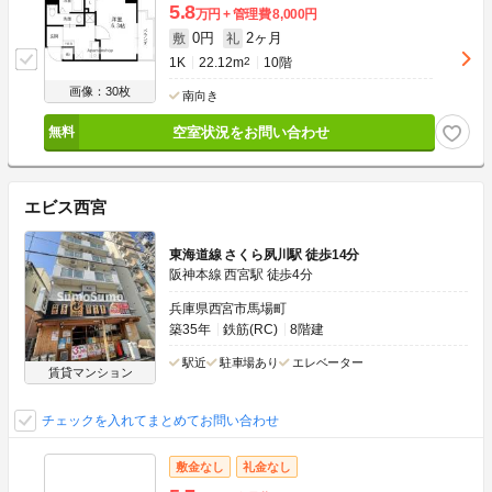
5.8
万円
管理費
8,000円
0円
2ヶ月
敷
礼
1K
22.12m
2
10階
画像：30枚
南向き
空室状況をお問い合わせ
エビス西宮
東海道線 さくら夙川駅 徒歩14分
阪神本線 西宮駅 徒歩4分
兵庫県西宮市馬場町
築35年
鉄筋(RC)
8階建
駅近
駐車場あり
エレベーター
賃貸マンション
チェックを入れてまとめてお問い合わせ
敷金なし
礼金なし