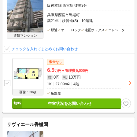
阪神本線 西宮駅 徒歩3分
兵庫県西宮市馬場町
築21年
鉄骨造(S)
10階建
駅近
オートロック
宅配ボックス
エレベーター
賃貸マンション
チェックを入れてまとめてお問い合わせ
敷金なし
6.5
万円
管理費
5,000円
0円
13万円
敷
礼
1K
27.09m
2
4階
画像：30枚
角部屋
空室状況をお問い合わせ
リヴィエール香櫨園