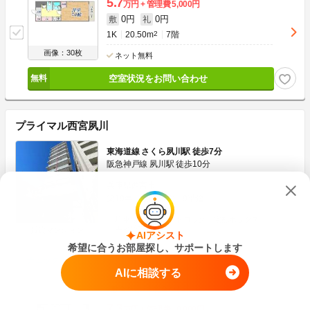
5.7
万円
管理費
5,000円
0円
0円
敷
礼
1K
20.50m
2
7階
画像：30枚
ネット無料
空室状況をお問い合わせ
プライマル西宮夙川
東海道線 さくら夙川駅 徒歩7分
阪急神戸線 夙川駅 徒歩10分
兵庫県西宮市
築19年
鉄筋(RC)
9階建
駐車場あり
オートロック
宅配ボックス
エレベーター
賃貸マンション
AIアシスト
希望に合うお部屋探し、サポートします
チェックを入れてまとめてお問い合わせ
AIに相談する
敷金なし
礼金なし
7.3
万円
管理費
10,000円