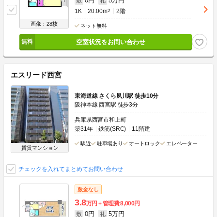
0円
5万円
敷
礼
1K
20.00m
2
2階
画像：28枚
ネット無料
空室状況をお問い合わせ
エスリード西宮
東海道線 さくら夙川駅 徒歩10分
阪神本線 西宮駅 徒歩3分
兵庫県西宮市和上町
築31年
鉄筋(SRC)
11階建
駅近
駐車場あり
オートロック
エレベーター
賃貸マンション
チェックを入れてまとめてお問い合わせ
敷金なし
3.8
万円
管理費
8,000円
0円
5万円
敷
礼