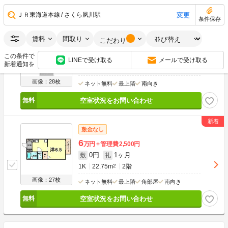
空室状況をお問い合わせ
変更
ＪＲ東海道本線
さくら夙川駅
条件保存
敷金なし
賃料
間取り
こだわり
5.8
万円
管理費
2,000円
この条件で
0円
1ヶ月
敷
礼
LINEで受け取る
メールで受け取る
新着通知を
1K
22.75m
2
2階
画像：28枚
ネット無料
最上階
南向き
空室状況をお問い合わせ
敷金なし
6
万円
管理費
2,500円
0円
1ヶ月
敷
礼
1K
22.75m
2
2階
画像：27枚
ネット無料
最上階
角部屋
南向き
空室状況をお問い合わせ