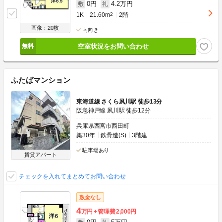
0円
4.2万円
敷
礼
1K
21.60m
2
2階
画像：20枚
南向き
空室状況をお問い合わせ
ふたばマンション
東海道線 さくら夙川駅 徒歩13分
阪急神戸線 夙川駅 徒歩12分
兵庫県西宮市西田町
築30年
鉄骨造(S)
3階建
駐車場あり
賃貸アパート
チェックを入れてまとめてお問い合わせ
敷金なし
4
万円
管理費
2,000円