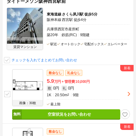
ダイドーメゾン阪神西宮駅前
東海道線 さくら夙川駅 徒歩5分
阪神本線 西宮駅 徒歩4分
兵庫県西宮市産所町
築20年
鉄筋(RC)
9階建
駅近
オートロック
宅配ボックス
エレベーター
賃貸マンション
チェックを入れてまとめてお問い合わせ
敷金なし
礼金なし
5.9
万円
管理費
10,000円
0円
0円
敷
礼
1K
20.50m
2
9階
画像：30枚
最上階
空室状況をお問い合わせ
敷金なし