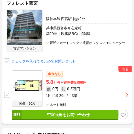
フォレスト西宮
阪神本線 西宮駅 徒歩2分
兵庫県西宮市今在家町
築29年
鉄筋(SRC)
9階建
駅近
オートロック
宅配ボックス
エレベーター
賃貸マンション
チェックを入れてまとめてお問い合わせ
敷金なし
5.8
万円
管理費
5,000円
0円
6.3万円
敷
礼
1K
19.20m
2
3階
画像：30枚
ネット無料
空室状況をお問い合わせ