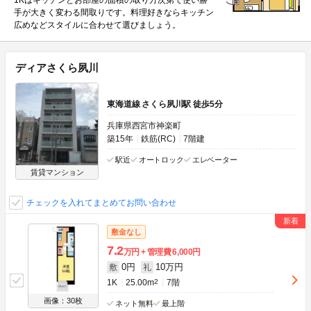
1Kはキッチンとお部屋の面積の取り方次第で使い勝
手が大きく変わる間取りです。料理好きならキッチン
広めなどスタイルに合わせて選びましょう。
ディアさくら夙川
東海道線 さくら夙川駅 徒歩5分
兵庫県西宮市神楽町
築15年
鉄筋(RC)
7階建
駅近
オートロック
エレベーター
賃貸マンション
チェックを入れてまとめてお問い合わせ
敷金なし
7.2
万円
管理費
6,000円
0円
10万円
敷
礼
1K
25.00m
2
7階
画像：30枚
ネット無料
最上階