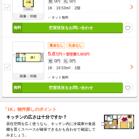
0円
0円
敷
礼
1K
19.53m
2
2階
画像：30枚
ネット無料
空室状況をお問い合わせ
敷金なし
礼金なし
5.8
万円
管理費
5,000円
0円
0円
敷
礼
1K
19.53m
2
1階
画像：30枚
ネット無料
空室状況をお問い合わせ
「1K」物件探しのポイント
キッチンの広さは十分ですか？
居住空間を広く使うなら、キッチン内に冷蔵庫や食器
棚を置くスペースが確保できるかも合わせて確認して
みましょう。