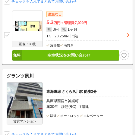
チェックを入れてまとめてお問い合わせ
敷金なし
5.3
万円
管理費
7,000円
0円
1ヶ月
敷
礼
1K
23.25m
2
5階
画像：30枚
角部屋
南向き
空室状況をお問い合わせ
グランツ夙川
東海道線 さくら夙川駅 徒歩3分
兵庫県西宮市神楽町
築30年
鉄筋(RC)
7階建
駅近
オートロック
エレベーター
賃貸マンション
チェックを入れてまとめてお問い合わせ