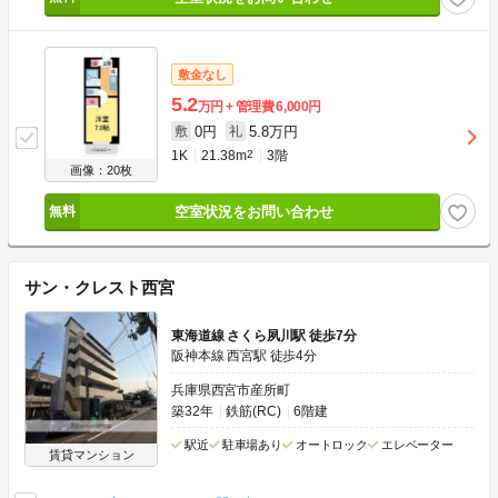
敷金なし
5.2
万円
管理費
6,000円
0円
5.8万円
敷
礼
1K
21.38m
2
3階
画像：20枚
空室状況をお問い合わせ
サン・クレスト西宮
東海道線 さくら夙川駅 徒歩7分
阪神本線 西宮駅 徒歩4分
兵庫県西宮市産所町
築32年
鉄筋(RC)
6階建
駅近
駐車場あり
オートロック
エレベーター
賃貸マンション