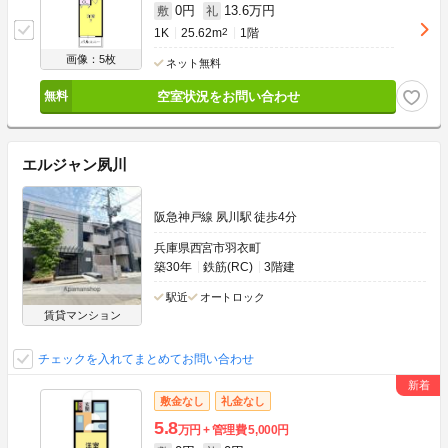
0円
13.6万円
敷
礼
1K
25.62m
2
1階
画像：5枚
ネット無料
空室状況をお問い合わせ
エルジャン夙川
阪急神戸線 夙川駅 徒歩4分
兵庫県西宮市羽衣町
築30年
鉄筋(RC)
3階建
駅近
オートロック
賃貸マンション
チェックを入れてまとめてお問い合わせ
敷金なし
礼金なし
5.8
万円
管理費
5,000円