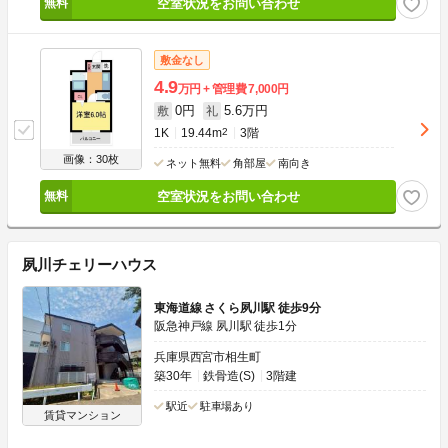
空室状況をお問い合わせ
敷金なし
4.9
万円
管理費
7,000円
0円
5.6万円
敷
礼
1K
19.44m
2
3階
画像：30枚
ネット無料
角部屋
南向き
空室状況をお問い合わせ
夙川チェリーハウス
東海道線 さくら夙川駅 徒歩9分
阪急神戸線 夙川駅 徒歩1分
兵庫県西宮市相生町
築30年
鉄骨造(S)
3階建
駅近
駐車場あり
賃貸マンション