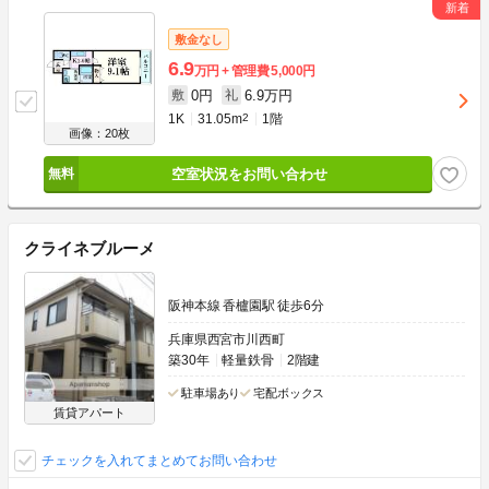
敷金なし
6.9
万円
管理費
5,000円
0円
6.9万円
敷
礼
1K
31.05m
2
1階
画像：20枚
空室状況をお問い合わせ
クライネブルーメ
阪神本線 香櫨園駅 徒歩6分
兵庫県西宮市川西町
築30年
軽量鉄骨
2階建
駐車場あり
宅配ボックス
賃貸アパート
チェックを入れてまとめてお問い合わせ