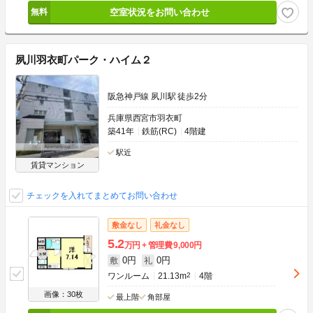
空室状況をお問い合わせ
夙川羽衣町パーク・ハイム２
阪急神戸線 夙川駅 徒歩2分
兵庫県西宮市羽衣町
築41年
鉄筋(RC)
4階建
駅近
賃貸マンション
チェックを入れてまとめてお問い合わせ
敷金なし
礼金なし
5.2
万円
管理費
9,000円
0円
0円
敷
礼
ワンルーム
21.13m
2
4階
画像：30枚
最上階
角部屋