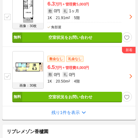
6.3
万円
管理費
5,000円
0円
1ヶ月
敷
礼
1K
21.91m
2
5階
画像：30枚
角部屋
空室状況をお問い合わせ
敷金なし
礼金なし
6.5
万円
管理費
8,000円
0円
0円
敷
礼
1K
20.50m
2
4階
画像：30枚
空室状況をお問い合わせ
残り1件を表示
リブレメゾン香櫨園