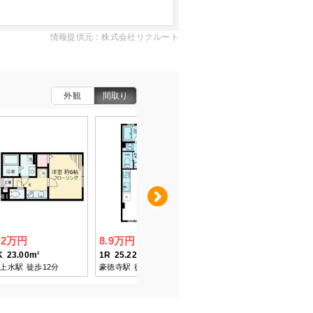
情報提供元：株式会社リクルート
外観
間取り
Next
.2万円
8.9万円
6.3万円
K
23.00m
1R
25.22m
1K
17.64m
2
2
2
上水駅
徒歩12分
豪徳寺駅
徒歩4分
桜上水駅
徒歩11分