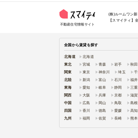
(株)ルームワン
【スマイティ】全
不動産住宅情報サイト
全国から賃貸を探す
北海道
北海道
東北
宮城
青森
岩手
秋田
関東
東京
神奈川
埼玉
千
北陸
新潟
富山
石川
福井
東海
愛知
岐阜
静岡
三重
関西
大阪
兵庫
京都
滋賀
中国
広島
岡山
鳥取
島根
四国
香川
徳島
愛媛
高知
九州
福岡
佐賀
長崎
熊本