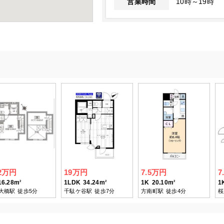
営業時間
10時～19時
.2万円
19万円
7.5万円
7
16.28m
1LDK
34.24m
1K
20.10m
1
2
2
2
大橋駅
徒歩5分
千駄ケ谷駅
徒歩7分
方南町駅
徒歩4分
桜