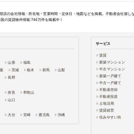
新宿店の会社情報 - 所在地・営業時間・定休日・地図などを掲載。不動産会社探
国の賃貸物件情報:744万件を掲載中！
サービス
賃貸
新築マンション
山形
福島
中古マンション
葉
茨城
栃木
群馬
山梨
新築一戸建て
長野
中古一戸建て
不動産売却
奈良
和歌山
不動産投資
山口
土地活用
賃貸経営
大分
宮崎
鹿児島
沖縄
住みやすい街