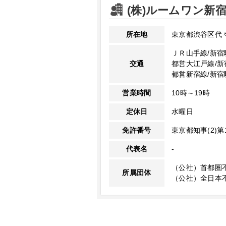
(株)ルームワン新
所在地
東京都渋谷区代
ＪＲ山手線/新宿
交通
都営大江戸線/新
都営新宿線/新宿
営業時間
10時～19時
定休日
水曜日
免許番号
東京都知事(2)第1
代表名
-
（公社）首都圏
所属団体
（公社）全日本