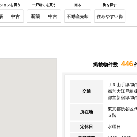
ションを買う
一戸建てを買う
売る
街を探す
築
中古
新築
中古
不動産売却
住みやすい街
446
掲載物件数
ＪＲ山手線/新
交通
都営大江戸線/
都営新宿線/新
東京都渋谷区
所在地
５階
定休日
水曜日