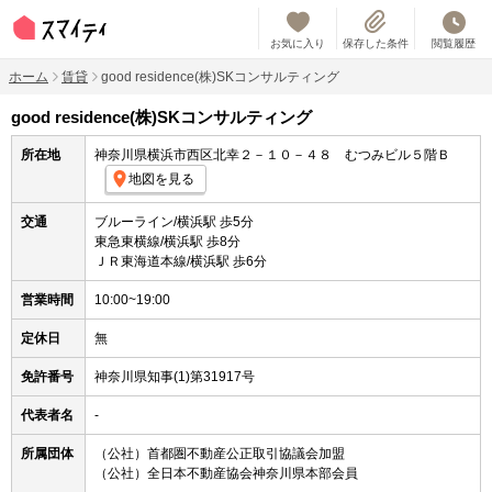
お気に入り
保存した条件
閲覧履歴
ホーム
賃貸
good residence(株)SKコンサルティング
good residence(株)SKコンサルティング
所在地
神奈川県横浜市西区北幸２－１０－４８ むつみビル５階Ｂ
地図を見る
交通
ブルーライン/横浜駅 歩5分
東急東横線/横浜駅 歩8分
ＪＲ東海道本線/横浜駅 歩6分
営業時間
10:00~19:00
定休日
無
免許番号
神奈川県知事(1)第31917号
代表者名
-
所属団体
（公社）首都圏不動産公正取引協議会加盟
（公社）全日本不動産協会神奈川県本部会員