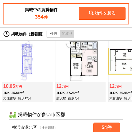
掲載中の賃貸物件
物件を見る
354
件
外観
間取り
掲載物件（新着順）
10.05
12
12
万円
万円
万円
2
2
2
1DK
25.81m
1LDK
37.25m
1LDK
30.45m
元住吉駅
徒歩12分
藤沢駅
徒歩7分
大倉山駅
徒歩
掲載物件が多い市区郡
横浜市港北区
54件
（神奈川県）