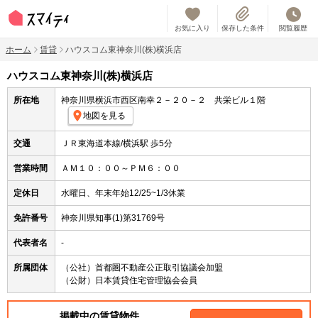
お気に入り
保存した条件
閲覧履歴
ホーム
賃貸
ハウスコム東神奈川(株)横浜店
ハウスコム東神奈川(株)横浜店
所在地
神奈川県横浜市西区南幸２－２０－２ 共栄ビル１階
地図を見る
交通
ＪＲ東海道本線/横浜駅 歩5分
営業時間
ＡＭ１０：００～ＰＭ６：００
定休日
水曜日、年末年始12/25~1/3休業
免許番号
神奈川県知事(1)第31769号
代表者名
-
所属団体
（公社）首都圏不動産公正取引協議会加盟
（公財）日本賃貸住宅管理協会会員
掲載中の賃貸物件