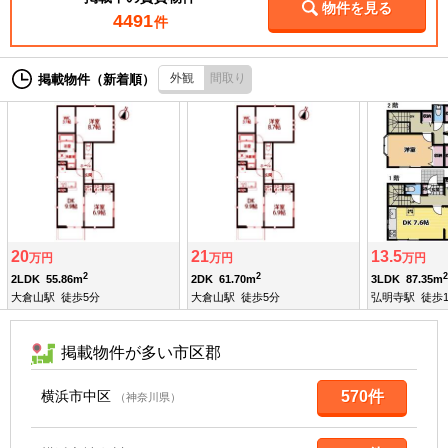
物件を見る
4491
件
外観
間取り
掲載物件（新着順）
20
21
13.5
万円
万円
万円
2
2
2
2LDK
55.86m
2DK
61.70m
3LDK
87.35m
大倉山駅
徒歩5分
大倉山駅
徒歩5分
弘明寺駅
徒歩1
掲載物件が多い市区郡
横浜市中区
570件
（神奈川県）