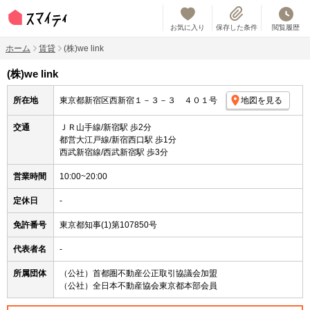
お気に入り
保存した条件
閲覧履歴
ホーム
賃貸
(株)we link
(株)we link
所在地
東京都新宿区西新宿１－３－３ ４０１号
地図を見る
交通
ＪＲ山手線/新宿駅 歩2分
都営大江戸線/新宿西口駅 歩1分
西武新宿線/西武新宿駅 歩3分
営業時間
10:00~20:00
定休日
-
免許番号
東京都知事(1)第107850号
代表者名
-
所属団体
（公社）首都圏不動産公正取引協議会加盟
（公社）全日本不動産協会東京都本部会員