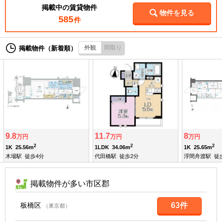
掲載中の賃貸物件
物件を見る
585
件
外観
間取り
掲載物件（新着順）
9.8
11.7
8
万円
万円
万円
2
2
2
1K
25.56m
1LDK
34.06m
1K
25.65m
木場駅
徒歩4分
代田橋駅
徒歩2分
浮間舟渡駅
徒
掲載物件が多い市区郡
板橋区
63件
（東京都）