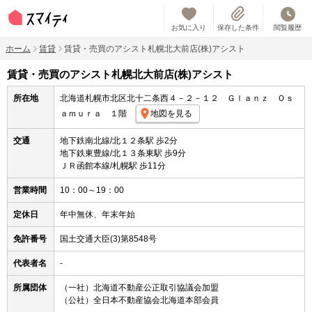
お気に入り
保存した条件
閲覧履歴
ホーム
賃貸
賃貸・売買のアシスト札幌北大前店(株)アシスト
賃貸・売買のアシスト札幌北大前店(株)アシスト
所在地
北海道札幌市北区北十二条西４－２－１２ Ｇｌａｎｚ Ｏｓ
ａｍｕｒａ １階
地図を見る
交通
地下鉄南北線/北１２条駅 歩2分
地下鉄東豊線/北１３条東駅 歩9分
ＪＲ函館本線/札幌駅 歩11分
営業時間
10：00～19：00
定休日
年中無休、年末年始
免許番号
国土交通大臣(3)第8548号
代表者名
-
所属団体
（一社）北海道不動産公正取引協議会加盟
（公社）全日本不動産協会北海道本部会員