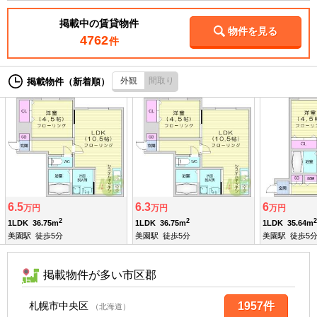
掲載中の賃貸物件
物件を見る
4762
件
外観
間取り
掲載物件（新着順）
6.5
6.3
6
万円
万円
万円
2
2
2
1LDK
36.75m
1LDK
36.75m
1LDK
35.64m
美園駅
徒歩5分
美園駅
徒歩5分
美園駅
徒歩5
掲載物件が多い市区郡
札幌市中央区
1957件
（北海道）