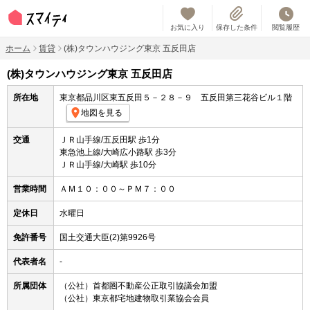
お気に入り
保存した条件
閲覧履歴
ホーム
賃貸
(株)タウンハウジング東京 五反田店
(株)タウンハウジング東京 五反田店
所在地
東京都品川区東五反田５－２８－９ 五反田第三花谷ビル１階
地図を見る
交通
ＪＲ山手線/五反田駅 歩1分
東急池上線/大崎広小路駅 歩3分
ＪＲ山手線/大崎駅 歩10分
営業時間
ＡＭ１０：００～ＰＭ７：００
定休日
水曜日
免許番号
国土交通大臣(2)第9926号
代表者名
-
所属団体
（公社）首都圏不動産公正取引協議会加盟
（公社）東京都宅地建物取引業協会会員