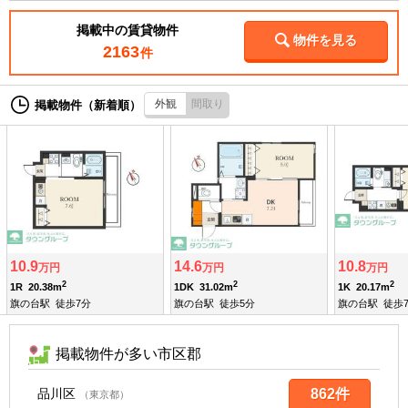
掲載中の賃貸物件
物件を見る
2163
件
外観
間取り
掲載物件（新着順）
10.9
14.6
10.8
万円
万円
万円
2
2
2
1R
20.38m
1DK
31.02m
1K
20.17m
旗の台駅
徒歩7分
旗の台駅
徒歩5分
旗の台駅
徒歩
掲載物件が多い市区郡
品川区
862件
（東京都）