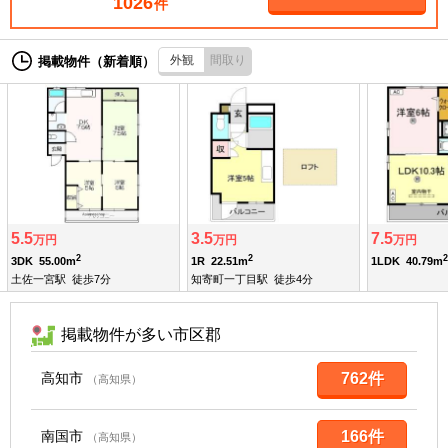
1026
件
外観
間取り
掲載物件（新着順）
5.5
3.5
7.5
万円
万円
万円
2
2
2
3DK
55.00m
1R
22.51m
1LDK
40.79m
土佐一宮駅
徒歩7分
知寄町一丁目駅
徒歩4分
掲載物件が多い市区郡
高知市
762件
（高知県）
南国市
166件
（高知県）