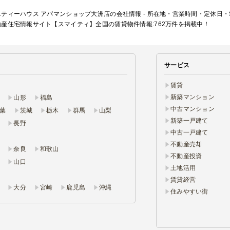
ティーハウス アパマンショップ大洲店の会社情報 - 所在地・営業時間・定休日
産住宅情報サイト【スマイティ】全国の賃貸物件情報:762万件を掲載中！
サービス
賃貸
新築マンション
山形
福島
中古マンション
葉
茨城
栃木
群馬
山梨
新築一戸建て
長野
中古一戸建て
不動産売却
奈良
和歌山
不動産投資
山口
土地活用
賃貸経営
大分
宮崎
鹿児島
沖縄
住みやすい街