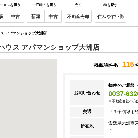
ションを買う
一戸建てを買う
売る
街を探す
築
中古
新築
中古
不動産売却
住みやすい街
ス アパマンショップ大洲店
ハウス アパマンショップ大洲店
115
掲載物件数
物件のご相談
0037-632
お問い合わせ
※不動産会社の方
交通
ＪＲ予讃線 伊
愛媛県大洲市東
所在地
Ｆ