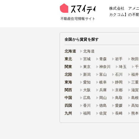
株式会社 アメニ
カクコム】の不動
不動産住宅情報サイト
全国から賃貸を探す
北海道
北海道
東北
宮城
青森
岩手
秋田
関東
東京
神奈川
埼玉
千
北陸
新潟
富山
石川
福井
東海
愛知
岐阜
静岡
三重
関西
大阪
兵庫
京都
滋賀
中国
広島
岡山
鳥取
島根
四国
香川
徳島
愛媛
高知
九州
福岡
佐賀
長崎
熊本