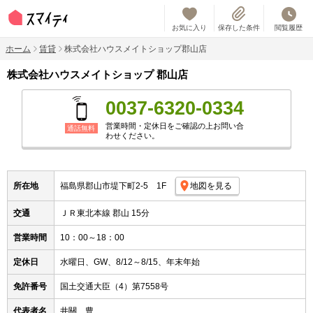
お気に入り
保存した条件
閲覧履歴
ホーム
賃貸
株式会社ハウスメイトショップ郡山店
株式会社ハウスメイトショップ 郡山店
0037-6320-0334
営業時間・定休日をご確認の上お問い合
通話無料
わせください。
所在地
福島県郡山市堤下町2-5 1F
地図を見る
交通
ＪＲ東北本線 郡山 15分
営業時間
10：00～18：00
定休日
水曜日、GW、8/12～8/15、年末年始
免許番号
国土交通大臣（4）第7558号
代表者名
井關 豊