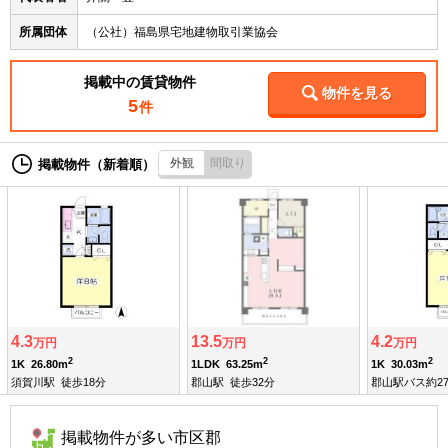
所属団体
（公社）福島県宅地建物取引業協会
掲載中の賃貸物件
物件を見る
5
件
外観
間取り
掲載物件（新着順）
4.3
13.5
4.2
万円
万円
万円
2
2
2
1K
26.80m
1LDK
63.25m
1K
30.03m
須賀川駅
徒歩18分
郡山駅
徒歩32分
郡山駅バス約2
掲載物件が多い市区郡