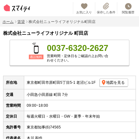
お気に入り
保存した条件
閲覧履歴
ホーム
賃貸
株式会社ニューライフオリジナル町田店
株式会社ニューライフオリジナル 町田店
0037-6320-2627
営業時間・定休日をご確認の上お問い合
通話無料
わせください。
所在地
東京都町田市原町田5丁目5-1 老沼ビル1F
地図を見る
交通
小田急小田原線 町田 7分
営業時間
09:00~18:00
定休日
毎週火曜日・水曜日・GW・夏季・年末年始
免許番号
東京都知事(6)74565
代表者名
木川 和也