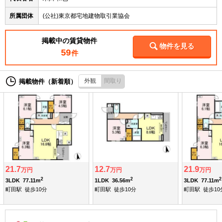
所属団体
(公社)東京都宅地建物取引業協会
掲載中の賃貸物件
物件を見る
59
件
外観
間取り
掲載物件（新着順）
21.7
12.7
21.9
万円
万円
万円
2
2
2
3LDK
77.11m
1LDK
36.56m
3LDK
77.11m
町田駅
徒歩10分
町田駅
徒歩10分
町田駅
徒歩10