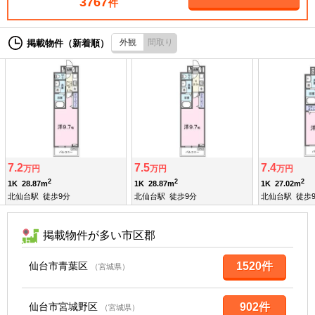
3767
件
外観
間取り
掲載物件（新着順）
7.2
7.5
7.4
万円
万円
万円
2
2
2
1K
28.87m
1K
28.87m
1K
27.02m
北仙台駅
徒歩9分
北仙台駅
徒歩9分
北仙台駅
徒歩
掲載物件が多い市区郡
仙台市青葉区
1520件
（宮城県）
仙台市宮城野区
902件
（宮城県）