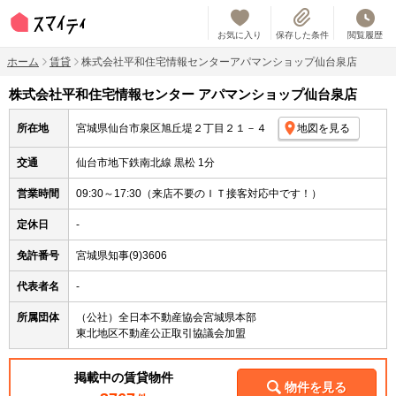
お気に入り
保存した条件
閲覧履歴
ホーム
賃貸
株式会社平和住宅情報センターアパマンショップ仙台泉店
株式会社平和住宅情報センター アパマンショップ仙台泉店
所在地
宮城県仙台市泉区旭丘堤２丁目２１－４
地図を見る
交通
仙台市地下鉄南北線 黒松 1分
営業時間
09:30～17:30（来店不要のＩＴ接客対応中です！）
定休日
-
免許番号
宮城県知事(9)3606
代表者名
-
所属団体
（公社）全日本不動産協会宮城県本部
東北地区不動産公正取引協議会加盟
掲載中の賃貸物件
物件を見る