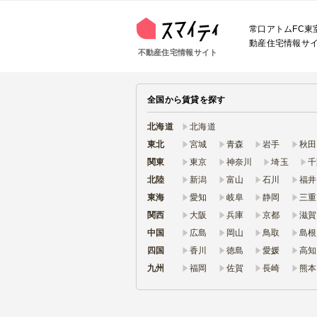
常口アトムFC東
動産住宅情報サイ
不動産住宅情報サイト
全国から賃貸を探す
北海道
北海道
東北
宮城
青森
岩手
秋田
関東
東京
神奈川
埼玉
千
北陸
新潟
富山
石川
福井
東海
愛知
岐阜
静岡
三重
関西
大阪
兵庫
京都
滋賀
中国
広島
岡山
鳥取
島根
四国
香川
徳島
愛媛
高知
九州
福岡
佐賀
長崎
熊本