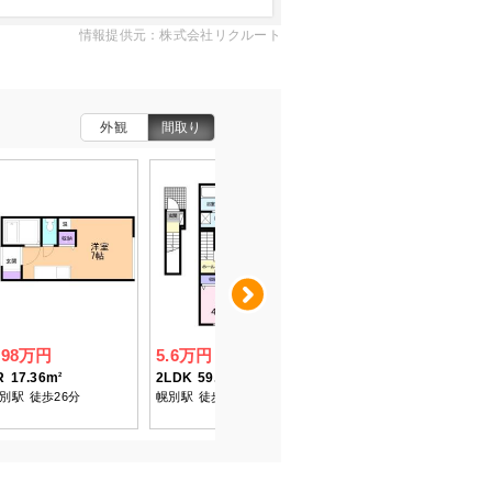
情報提供元：株式会社リクルート
外観
間取り
Next
.98万円
5.6万円
5.9万円
R
17.36m
2LDK
59.70m
4LDK
85.00m
2
2
2
別駅
徒歩26分
幌別駅
徒歩23分
鷲別駅
徒歩14分