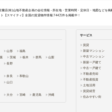
室蘭店(有)山地不動産企画の会社情報 - 所在地・営業時間・定休日・地図などを
ト【スマイティ】全国の賃貸物件情報:744万件を掲載中！
サービス
賃貸
新築マンション
山形
福島
中古マンション
葉
茨城
栃木
群馬
山梨
新築一戸建て
長野
中古一戸建て
不動産売却
奈良
和歌山
不動産投資
山口
土地活用
賃貸経営
大分
宮崎
鹿児島
沖縄
住みやすい街