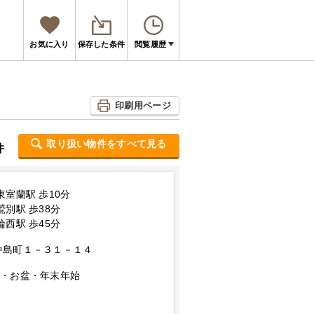
お気に入り
保存した条件
閲覧履歴
印刷用ページ
取り扱い物件をすべて見る
件
東室蘭駅 歩10分
鷲別駅 歩38分
輪西駅 歩45分
中島町１－３１－１４
W・お盆・年末年始