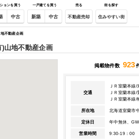
ションを買う
一戸建てを買う
売る
街を探す
築
中古
新築
中古
不動産売却
住みやすい街
山地不動産企画
有)山地不動産企画
923
掲載物件数
ＪＲ室蘭本線/
交通
ＪＲ室蘭本線/
ＪＲ室蘭本線/
所在地
北海道室蘭市
定休日
年中無休、G
営業時間
9:30-19：00