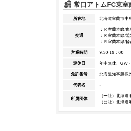
常口アトムFC東室
所在地
北海道室蘭市中
ＪＲ室蘭本線/東
交通
ＪＲ室蘭本線/鷲
ＪＲ室蘭本線/輪
営業時間
9:30-19：00
定休日
年中無休、GW
免許番号
北海道知事胆振(9
代表名
-
（一社）北海道
所属団体
（公社）北海道