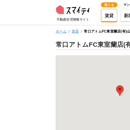
マン
借りる
賃貸
新
不動産住宅情報サイト
ホーム
賃貸
常口アトムFC東室蘭店(有)
常口アトムFC東室蘭店(