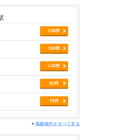
駅
358件
169件
155件
92件
78件
掲載物件をすべて見る