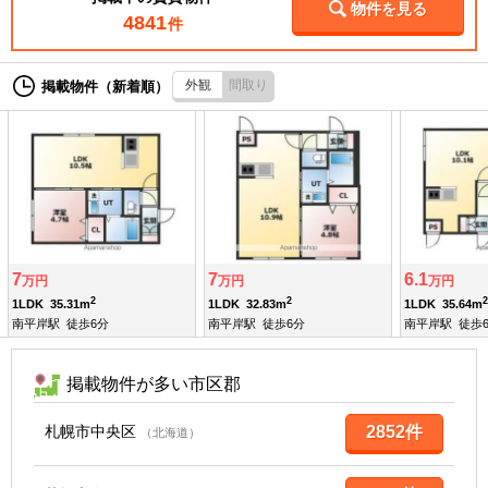
物件を見る
4841
件
外観
間取り
掲載物件（新着順）
7
7
6.1
万円
万円
万円
2
2
2
1LDK
35.31m
1LDK
32.83m
1LDK
35.64m
南平岸駅
徒歩6分
南平岸駅
徒歩6分
南平岸駅
徒歩
掲載物件が多い市区郡
札幌市中央区
2852件
（北海道）