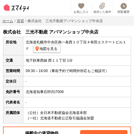
お気に入り
保存した条件
閲覧履歴
ホーム
賃貸
株式会社 三光不動産アパマンショップ中央店
株式会社 三光不動産 アパマンショップ中央店
所在地
北海道札幌市中央区南一条西１０丁目４有田エステートビル１
Ｆ
地図を見る
交通
地下鉄東西線 西１１丁目 1分
営業時間
09:30～18:00（事前予約で時間外対応もご相談可）
定休日
-
免許番号
北海道知事石狩(5)7008
代表者名
-
所属団体
（公社）全日本不動産協会北海道本部
（一社）北海道不動産公正取引協議会加盟
掲載中の賃貸物件