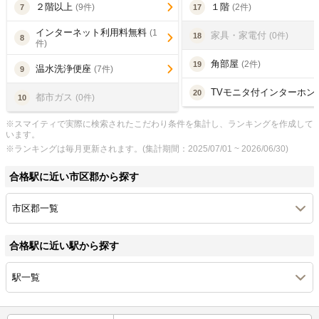
２階以上
１階
(9件)
(2件)
7
17
インターネット利用料無料
(1
家具・家電付
(0件)
18
8
件)
角部屋
(2件)
19
温水洗浄便座
(7件)
9
TVモニタ付インターホン
20
都市ガス
(0件)
10
※スマイティで実際に検索されたこだわり条件を集計し、ランキングを作成して
います。
※ランキングは毎月更新されます。(集計期間：2025/07/01 ~ 2026/06/30)
合格駅に近い市区郡から探す
市区郡一覧
合格駅に近い駅から探す
駅一覧