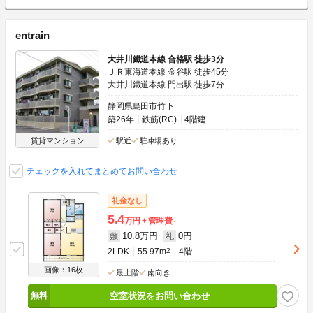
entrain
大井川鐵道本線 合格駅 徒歩3分
ＪＲ東海道本線 金谷駅 徒歩45分
大井川鐵道本線 門出駅 徒歩7分
静岡県島田市竹下
築26年
鉄筋(RC)
4階建
賃貸マンション
駅近
駐車場あり
チェックを入れてまとめてお問い合わせ
礼金なし
5.4
万円
管理費
-
10.8万円
0円
敷
礼
2LDK
55.97m
2
4階
画像：16枚
最上階
南向き
空室状況をお問い合わせ