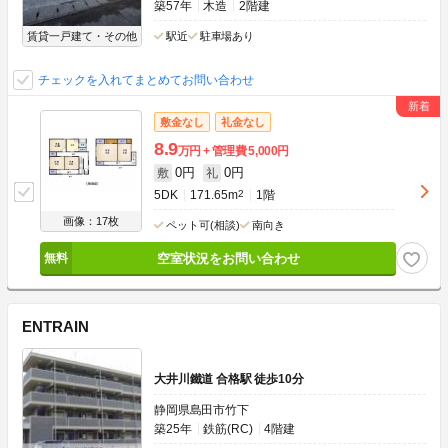
築57年
木造
2階建
賃貸一戸建て・その他
駅近
駐車場あり
チェックを入れてまとめてお問い合わせ
敷金なし
礼金なし
8.9
万円
管理費
5,000円
0円
0円
敷
礼
5DK
171.65m
2
1階
画像：17枚
ペット可(相談)
南向き
空室状況をお問い合わせ
ENTRAIN
大井川鐵道 合格駅 徒歩10分
静岡県島田市竹下
築25年
鉄筋(RC)
4階建