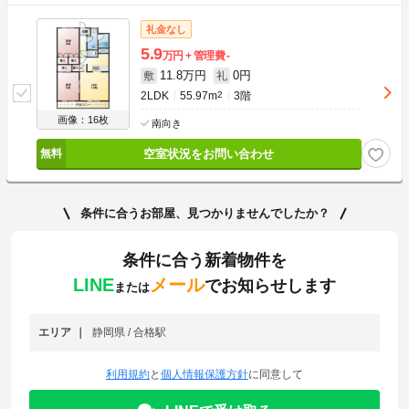
礼金なし
5.9
万円
管理費
-
11.8万円
0円
敷
礼
2LDK
55.97m
2
3階
画像：16枚
南向き
空室状況をお問い合わせ
条件に合うお部屋、見つかりませんでしたか？
条件に合う新着物件を
LINE
メール
でお知らせします
または
エリア
静岡県 / 合格駅
利用規約
と
個人情報保護方針
に同意して