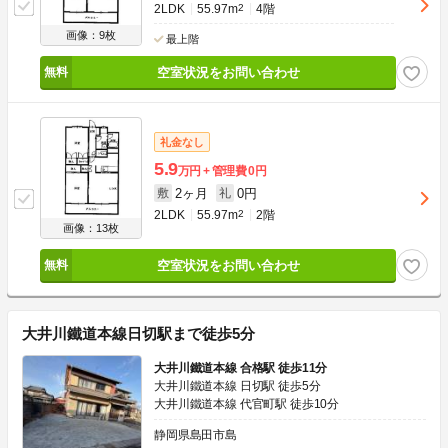
2LDK
55.97m
2
4階
画像：9枚
最上階
空室状況をお問い合わせ
礼金なし
5.9
万円
管理費
0円
2ヶ月
0円
敷
礼
2LDK
55.97m
2
2階
画像：13枚
空室状況をお問い合わせ
大井川鐵道本線日切駅まで徒歩5分
大井川鐵道本線 合格駅 徒歩11分
大井川鐵道本線 日切駅 徒歩5分
大井川鐵道本線 代官町駅 徒歩10分
静岡県島田市島