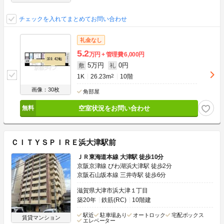
チェックを入れてまとめてお問い合わせ
礼金なし
5.2
万円
管理費
6,000円
5万円
0円
敷
礼
1K
26.23m
2
10階
画像：30枚
角部屋
空室状況をお問い合わせ
ＣＩＴＹＳＰＩＲＥ浜大津駅前
ＪＲ東海道本線 大津駅 徒歩10分
京阪京津線 びわ湖浜大津駅 徒歩2分
京阪石山坂本線 三井寺駅 徒歩6分
滋賀県大津市浜大津１丁目
築20年
鉄筋(RC)
10階建
駅近
駐車場あり
オートロック
宅配ボックス
賃貸マンション
エレベーター