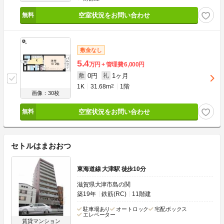
空室状況をお問い合わせ
敷金なし
5.4
万円
管理費
6,000円
0円
1ヶ月
敷
礼
1K
31.68m
2
1階
画像：30枚
空室状況をお問い合わせ
セトルはまおおつ
東海道線 大津駅 徒歩10分
滋賀県大津市島の関
築19年
鉄筋(RC)
11階建
駐車場あり
オートロック
宅配ボックス
エレベーター
賃貸マンション