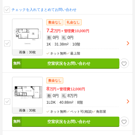
チェックを入れてまとめてお問い合わせ
敷金なし
礼金なし
7.2
万円
管理費
10,000円
0円
0円
敷
礼
1K
31.38m
2
10階
画像：30枚
ネット無料
最上階
空室状況をお問い合わせ
敷金なし
8
万円
管理費
12,000円
0円
8万円
敷
礼
1LDK
40.88m
2
8階
画像：30枚
ネット無料
ペット可(相談)
角部屋
空室状況をお問い合わせ