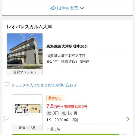
残り3件を表示
レオパレスカルム大津
東海道線 大津駅 徒歩10分
滋賀県大津市本宮２丁目
築17年
鉄骨造(S)
3階建
賃貸マンション
チェックを入れてまとめてお問い合わせ
敷金なし
7.5
万円
管理費
8,000円
0円
1ヶ月
敷
礼
1K
20.81m
2
3階
画像：16枚
最上階