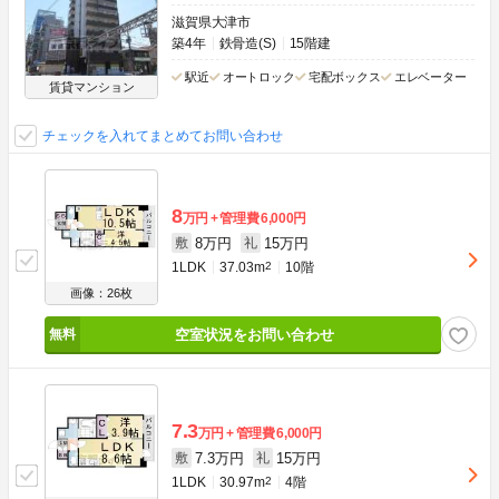
滋賀県大津市
築4年
鉄骨造(S)
15階建
駅近
オートロック
宅配ボックス
エレベーター
賃貸マンション
チェックを入れてまとめてお問い合わせ
8
万円
管理費
6,000円
8万円
15万円
敷
礼
1LDK
37.03m
2
10階
画像：26枚
空室状況をお問い合わせ
7.3
万円
管理費
6,000円
7.3万円
15万円
敷
礼
1LDK
30.97m
2
4階