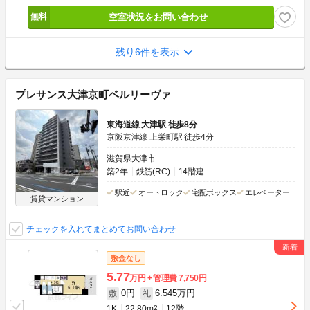
空室状況をお問い合わせ
残り6件を表示
プレサンス大津京町ベルリーヴァ
東海道線 大津駅 徒歩8分
京阪京津線 上栄町駅 徒歩4分
滋賀県大津市
築2年
鉄筋(RC)
14階建
駅近
オートロック
宅配ボックス
エレベーター
賃貸マンション
チェックを入れてまとめてお問い合わせ
敷金なし
5.77
万円
管理費
7,750円
0円
6.545万円
敷
礼
1K
22.80m
2
12階