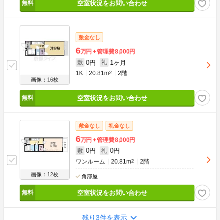
空室状況をお問い合わせ
敷金なし
6
万円
管理費
8,000円
0円
1ヶ月
敷
礼
1K
20.81m
2
2階
画像：16枚
空室状況をお問い合わせ
敷金なし
礼金なし
6
万円
管理費
8,000円
0円
0円
敷
礼
ワンルーム
20.81m
2
2階
画像：12枚
角部屋
空室状況をお問い合わせ
残り3件を表示