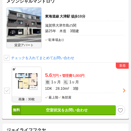
メゾンシャルマントロワ
東海道線 大津駅 徒歩10分
滋賀県大津市島の関
築25年
木造
3階建
駐車場あり
賃貸アパート
チェックを入れてまとめてお問い合わせ
5.6
万円
管理費
5,000円
1ヶ月
1ヶ月
敷
礼
1DK
28.10m
2
3階
最上階
角部屋
画像：30枚
空室状況をお問い合わせ
ジョイライフフクヤ