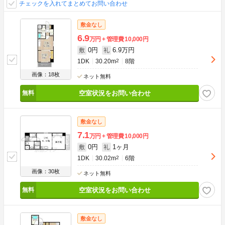
チェックを入れてまとめてお問い合わせ
敷金なし
6.9
万円
管理費
10,000円
0円
6.9万円
敷
礼
1DK
30.20m
2
8階
画像：18枚
ネット無料
空室状況をお問い合わせ
敷金なし
7.1
万円
管理費
10,000円
0円
1ヶ月
敷
礼
1DK
30.02m
2
6階
画像：30枚
ネット無料
空室状況をお問い合わせ
敷金なし