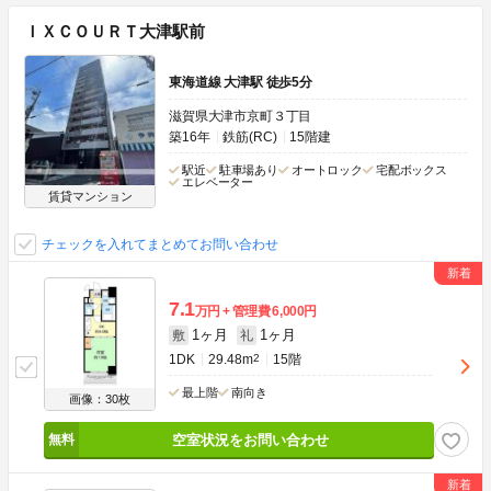
ＩＸＣＯＵＲＴ大津駅前
東海道線 大津駅 徒歩5分
滋賀県大津市京町３丁目
築16年
鉄筋(RC)
15階建
駅近
駐車場あり
オートロック
宅配ボックス
エレベーター
賃貸マンション
チェックを入れてまとめてお問い合わせ
7.1
万円
管理費
6,000円
1ヶ月
1ヶ月
敷
礼
1DK
29.48m
2
15階
最上階
南向き
画像：30枚
空室状況をお問い合わせ