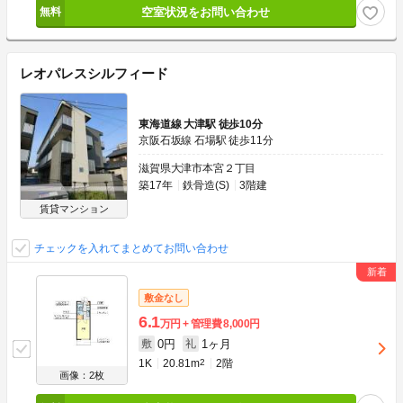
空室状況をお問い合わせ
レオパレスシルフィード
東海道線 大津駅 徒歩10分
京阪石坂線 石場駅 徒歩11分
滋賀県大津市本宮２丁目
築17年
鉄骨造(S)
3階建
賃貸マンション
チェックを入れてまとめてお問い合わせ
敷金なし
6.1
万円
管理費
8,000円
0円
1ヶ月
敷
礼
1K
20.81m
2
2階
画像：2枚