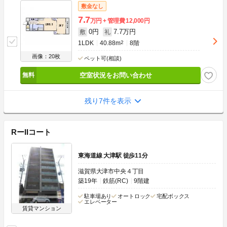
敷金なし
7.7
万円
管理費
12,000円
0円
7.7万円
敷
礼
1LDK
40.88m
2
8階
画像：20枚
ペット可(相談)
空室状況をお問い合わせ
残り7件を表示
RーIIコート
東海道線 大津駅 徒歩11分
滋賀県大津市中央４丁目
築19年
鉄筋(RC)
9階建
駐車場あり
オートロック
宅配ボックス
エレベーター
賃貸マンション