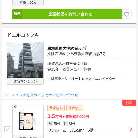
画像：30枚
空室状況をお問い合わせ
ドエルコトブキ
東海道線 大津駅 徒歩7分
京阪石坂線 びわ湖浜大津駅 徒歩7分
滋賀県大津市中央２丁目
築35年
鉄骨造(S)
7階建
駐車場あり
オートロック
エレベーター
賃貸マンション
チェックを入れてまとめてお問い合わせ
敷金なし
礼金なし
3.5
万円
管理費
5,000円
0円
0円
敷
礼
ワンルーム
17.55m
2
6階