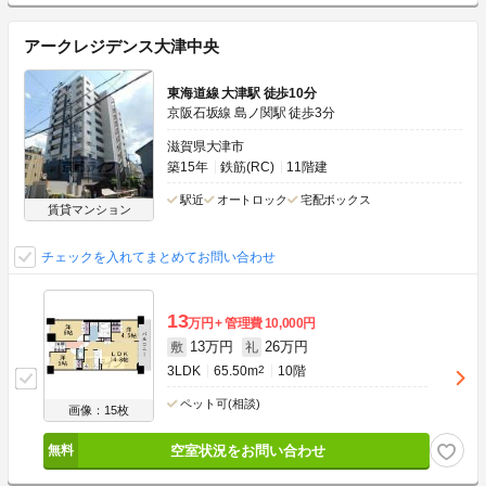
アークレジデンス大津中央
東海道線 大津駅 徒歩10分
京阪石坂線 島ノ関駅 徒歩3分
滋賀県大津市
築15年
鉄筋(RC)
11階建
駅近
オートロック
宅配ボックス
賃貸マンション
チェックを入れてまとめてお問い合わせ
13
万円
管理費
10,000円
13万円
26万円
敷
礼
3LDK
65.50m
2
10階
ペット可(相談)
画像：15枚
空室状況をお問い合わせ