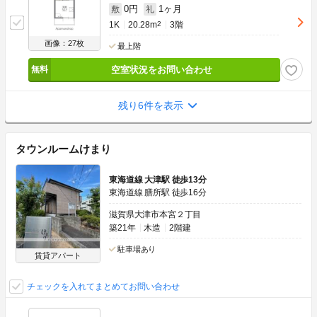
0円
1ヶ月
敷
礼
1K
20.28m
2
3階
画像：27枚
最上階
空室状況をお問い合わせ
残り6件を表示
タウンルームけまり
東海道線 大津駅 徒歩13分
東海道線 膳所駅 徒歩16分
滋賀県大津市本宮２丁目
築21年
木造
2階建
駐車場あり
賃貸アパート
チェックを入れてまとめてお問い合わせ