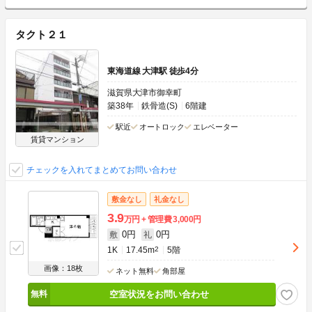
タクト２１
東海道線 大津駅 徒歩4分
滋賀県大津市御幸町
築38年
鉄骨造(S)
6階建
駅近
オートロック
エレベーター
賃貸マンション
チェックを入れてまとめてお問い合わせ
敷金なし
礼金なし
3.9
万円
管理費
3,000円
0円
0円
敷
礼
1K
17.45m
2
5階
画像：18枚
ネット無料
角部屋
空室状況をお問い合わせ