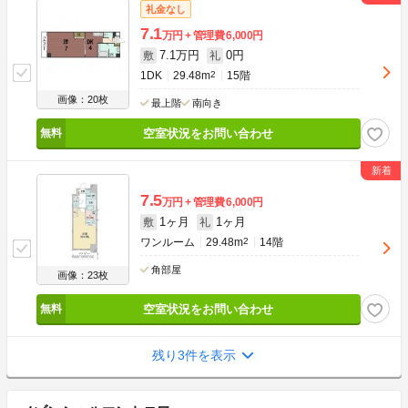
礼金なし
7.1
万円
管理費
6,000円
7.1万円
0円
敷
礼
1DK
29.48m
2
15階
画像：20枚
最上階
南向き
空室状況をお問い合わせ
7.5
万円
管理費
6,000円
1ヶ月
1ヶ月
敷
礼
ワンルーム
29.48m
2
14階
角部屋
画像：23枚
空室状況をお問い合わせ
残り3件を表示