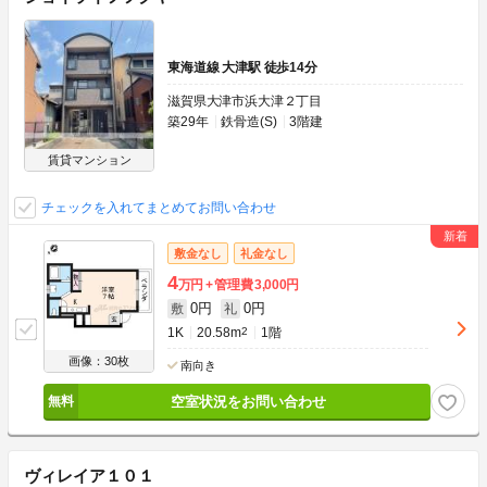
東海道線 大津駅 徒歩14分
滋賀県大津市浜大津２丁目
築29年
鉄骨造(S)
3階建
賃貸マンション
チェックを入れてまとめてお問い合わせ
敷金なし
礼金なし
4
万円
管理費
3,000円
0円
0円
敷
礼
1K
20.58m
2
1階
画像：30枚
南向き
空室状況をお問い合わせ
ヴィレイア１０１