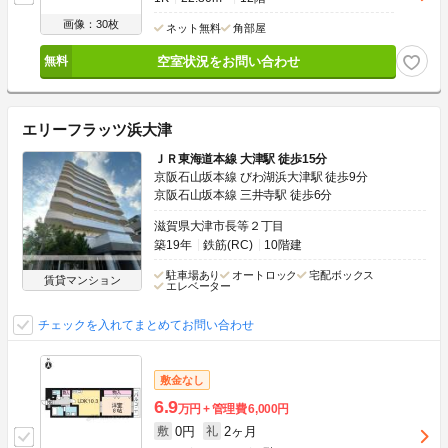
画像：30枚
ネット無料
角部屋
空室状況をお問い合わせ
エリーフラッツ浜大津
ＪＲ東海道本線 大津駅 徒歩15分
京阪石山坂本線 びわ湖浜大津駅 徒歩9分
京阪石山坂本線 三井寺駅 徒歩6分
滋賀県大津市長等２丁目
築19年
鉄筋(RC)
10階建
駐車場あり
オートロック
宅配ボックス
賃貸マンション
エレベーター
チェックを入れてまとめてお問い合わせ
敷金なし
6.9
万円
管理費
6,000円
0円
2ヶ月
敷
礼