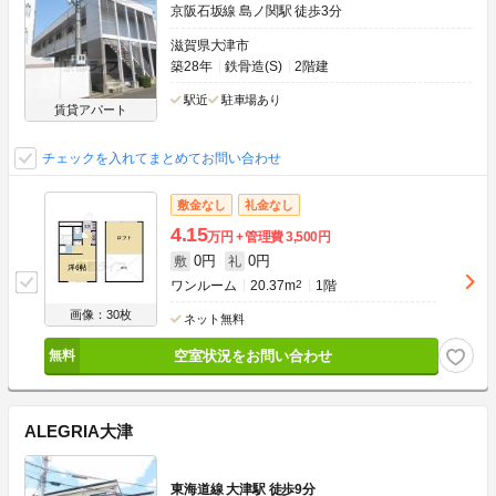
京阪石坂線 島ノ関駅 徒歩3分
滋賀県大津市
築28年
鉄骨造(S)
2階建
駅近
駐車場あり
賃貸アパート
チェックを入れてまとめてお問い合わせ
敷金なし
礼金なし
4.15
万円
管理費
3,500円
0円
0円
敷
礼
ワンルーム
20.37m
2
1階
画像：30枚
ネット無料
空室状況をお問い合わせ
ALEGRIA大津
東海道線 大津駅 徒歩9分