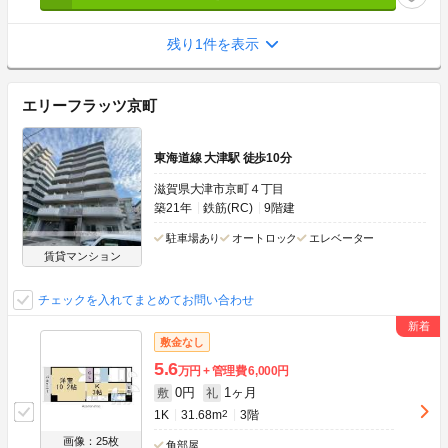
残り1件を表示
エリーフラッツ京町
東海道線 大津駅 徒歩10分
滋賀県大津市京町４丁目
築21年
鉄筋(RC)
9階建
駐車場あり
オートロック
エレベーター
賃貸マンション
チェックを入れてまとめてお問い合わせ
敷金なし
5.6
万円
管理費
6,000円
0円
1ヶ月
敷
礼
1K
31.68m
2
3階
画像：25枚
角部屋