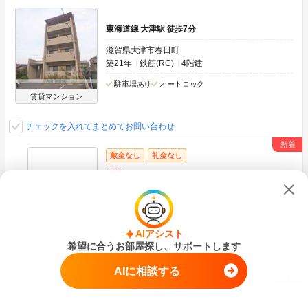
東海道線 大津駅 徒歩7分
滋賀県大津市春日町
築21年
鉄筋(RC)
4階建
駐車場あり
オートロック
賃貸マンション
チェックを入れてまとめてお問い合わせ
敷金なし
礼金なし
4.7
万円
管理費
6,000円
0円
0円
敷
礼
1K
24.94m
2
4階
画像：25枚
最上階
角部屋
AIアシスト
希望に合うお部屋探し、サポートします
空室状況をお問い合わせ
AIに相談する
敷金なし