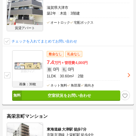
滋賀県大津市
築2年
木造
3階建
オートロック
宅配ボックス
賃貸アパート
チェックを入れてまとめてお問い合わせ
敷金なし
礼金なし
7.4
万円
管理費
4,000円
0円
0円
敷
礼
1LDK
30.60m
2
2階
画像：30枚
ネット無料
角部屋
南向き
空室状況をお問い合わせ
高栄京町マンション
東海道線 大津駅 徒歩7分
京阪京津線 上栄町駅 徒歩4分