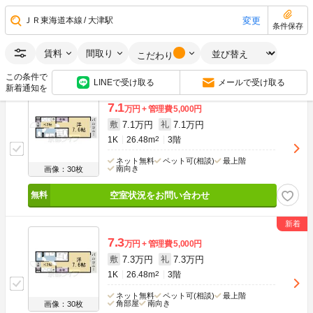
1K
26.48m
2
3階
変更
ＪＲ東海道本線
大津駅
ネット無料
ペット可(相談)
最上階
条件保存
角部屋
南向き
画像：30枚
賃料
間取り
こだわり
空室状況をお問い合わせ
この条件で
LINEで受け取る
メールで受け取る
新着通知を
7.1
万円
管理費
5,000円
7.1万円
7.1万円
敷
礼
1K
26.48m
2
3階
ネット無料
ペット可(相談)
最上階
南向き
画像：30枚
空室状況をお問い合わせ
7.3
万円
管理費
5,000円
7.3万円
7.3万円
敷
礼
1K
26.48m
2
3階
ネット無料
ペット可(相談)
最上階
角部屋
南向き
画像：30枚