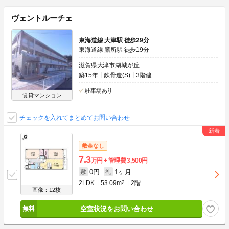
ヴェントルーチェ
東海道線 大津駅 徒歩29分
東海道線 膳所駅 徒歩19分
滋賀県大津市湖城が丘
築15年
鉄骨造(S)
3階建
駐車場あり
賃貸マンション
チェックを入れてまとめてお問い合わせ
敷金なし
7.3
万円
管理費
3,500円
0円
1ヶ月
敷
礼
2LDK
53.09m
2
2階
画像：12枚
空室状況をお問い合わせ