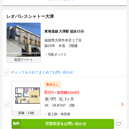
レオパレスシャトー大津
東海道線 大津駅 徒歩15分
滋賀県大津市本宮２丁目
築24年
木造
2階建
宅配ボックス
賃貸アパート
チェックを入れてまとめてお問い合わせ
敷金なし
6
万円
管理費
6,000円
0円
1ヶ月
敷
礼
1K
19.87m
2
2階
画像：13枚
最上階
角部屋
空室状況をお問い合わせ