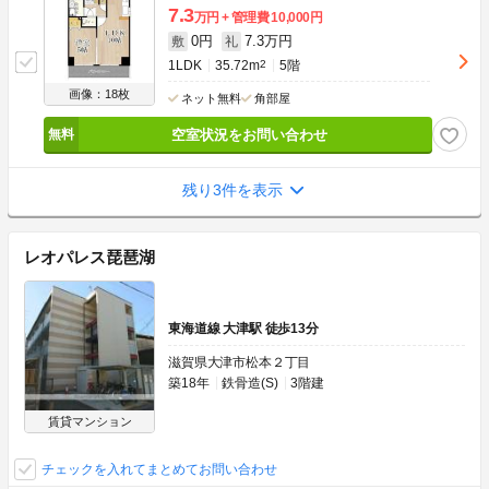
7.3
万円
管理費
10,000円
0円
7.3万円
敷
礼
1LDK
35.72m
2
5階
画像：18枚
ネット無料
角部屋
空室状況をお問い合わせ
残り3件を表示
レオパレス琵琶湖
東海道線 大津駅 徒歩13分
滋賀県大津市松本２丁目
築18年
鉄骨造(S)
3階建
賃貸マンション
チェックを入れてまとめてお問い合わせ