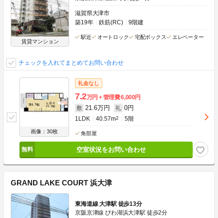
滋賀県大津市
築19年
鉄筋(RC)
9階建
駅近
オートロック
宅配ボックス
エレベーター
賃貸マンション
チェックを入れてまとめてお問い合わせ
礼金なし
7.2
万円
管理費
6,000円
21.6万円
0円
敷
礼
1LDK
40.57m
2
5階
画像：30枚
角部屋
空室状況をお問い合わせ
GRAND LAKE COURT 浜大津
東海道線 大津駅 徒歩13分
京阪京津線 びわ湖浜大津駅 徒歩2分