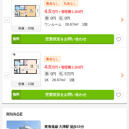
敷金なし
礼金なし
4.5
万円
管理費
3,300円
0円
0円
敷
礼
ワンルーム
26.67m
2
1階
画像：25枚
空室状況をお問い合わせ
敷金なし
4.5
万円
管理費
3,300円
0円
5万円
敷
礼
1K
26.67m
2
1階
画像：12枚
空室状況をお問い合わせ
RIVAGE
東海道線 大津駅 徒歩10分