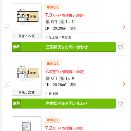
敷金なし
7.3
万円
管理費
8,000円
0円
1ヶ月
敷
礼
1K
20.28m
2
3階
画像：27枚
最上階
角部屋
空室状況をお問い合わせ
敷金なし
7.2
万円
管理費
8,000円
0円
1ヶ月
敷
礼
1K
20.28m
2
3階
画像：27枚
最上階
空室状況をお問い合わせ
敷金なし
7.2
万円
管理費
8,000円