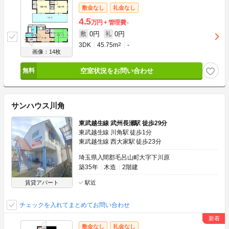
敷金なし
礼金なし
4.5
万円
管理費
-
0円
0円
敷
礼
3DK
45.75m
2
-
画像：14枚
空室状況をお問い合わせ
サンハウス川角
東武越生線 武州長瀬駅 徒歩29分
東武越生線 川角駅 徒歩1分
東武越生線 西大家駅 徒歩23分
埼玉県入間郡毛呂山町大字下川原
築35年
木造
2階建
賃貸アパート
駅近
チェックを入れてまとめてお問い合わせ
敷金なし
礼金なし