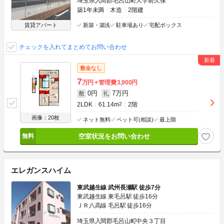
埼玉県入間郡毛呂山町大字前久保
築1年未満
木造
2階建
賃貸アパート
新築・築浅
駐車場あり
宅配ボックス
チェックを入れてまとめてお問い合わせ
敷金なし
7
万円
管理費
3,900円
0円
7万円
敷
礼
2LDK
61.14m
2
2階
画像：20枚
ネット無料
ペット可(相談)
最上階
空室状況をお問い合わせ
エレガンスハイム
東武越生線 武州長瀬駅 徒歩7分
東武越生線 東毛呂駅 徒歩16分
ＪＲ八高線 毛呂駅 徒歩16分
埼玉県入間郡毛呂山町中央３丁目