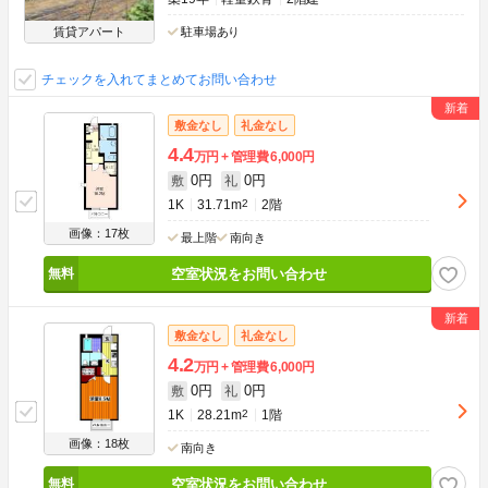
賃貸アパート
駐車場あり
チェックを入れてまとめてお問い合わせ
敷金なし
礼金なし
4.4
万円
管理費
6,000円
0円
0円
敷
礼
1K
31.71m
2
2階
画像：17枚
最上階
南向き
空室状況をお問い合わせ
敷金なし
礼金なし
4.2
万円
管理費
6,000円
0円
0円
敷
礼
1K
28.21m
2
1階
画像：18枚
南向き
空室状況をお問い合わせ