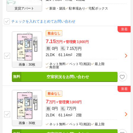
賃貸アパート
新築・築浅
駐車場あり
宅配ボックス
チェックを入れてまとめてお問い合わせ
敷金なし
7.15
万円
管理費
3,900円
0円
7.15万円
敷
礼
2LDK
61.14m
2
2階
ネット無料
ペット可(相談)
最上階
画像：30枚
角部屋
空室状況をお問い合わせ
敷金なし
7
万円
管理費
3,900円
0円
7万円
敷
礼
2LDK
61.14m
2
2階
画像：30枚
ネット無料
ペット可(相談)
最上階