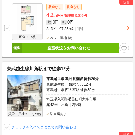
敷金なし
礼金なし
4.2
万円
管理費
3,000円
0円
0円
敷
礼
3LDK
97.36m
2
1階
画像：16枚
ペット可(相談)
空室状況をお問い合わせ
東武越生線川角駅まで徒歩12分
東武越生線 武州長瀬駅 徒歩20分
東武越生線 川角駅 徒歩12分
東武越生線 西大家駅 徒歩35分
埼玉県入間郡毛呂山町大字市場
築42年
木造
2階建
賃貸一戸建て・その他
駐車場あり
チェックを入れてまとめてお問い合わせ