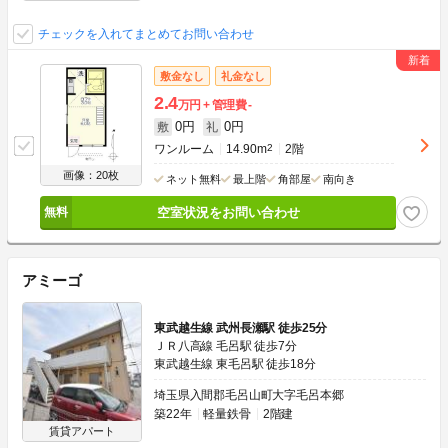
チェックを入れてまとめてお問い合わせ
敷金なし
礼金なし
2.4
万円
管理費
-
0円
0円
敷
礼
ワンルーム
14.90m
2
2階
画像：20枚
ネット無料
最上階
角部屋
南向き
空室状況をお問い合わせ
アミーゴ
東武越生線 武州長瀬駅 徒歩25分
ＪＲ八高線 毛呂駅 徒歩7分
東武越生線 東毛呂駅 徒歩18分
埼玉県入間郡毛呂山町大字毛呂本郷
築22年
軽量鉄骨
2階建
賃貸アパート