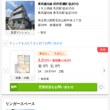
東武越生線 武州長瀬駅 徒歩5分
ＪＲ八高線 毛呂駅 徒歩15分
東武越生線 東毛呂駅 徒歩14分
埼玉県入間郡毛呂山町中央３丁目
築39年
軽量鉄骨
3階建
賃貸マンション
駅近
チェックを入れてまとめてお問い合わせ
敷金なし
礼金なし
3.2
万円
管理費
4,000円
0円
0円
敷
礼
1K
19.87m
2
2階
画像：14枚
角部屋
空室状況をお問い合わせ
リンガースペース