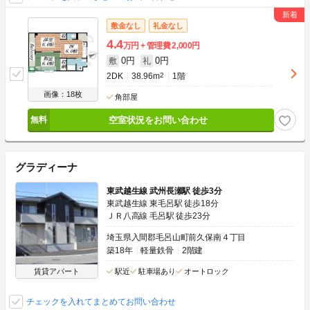
敷金なし
礼金なし
4.4
万円
管理費
2,000円
0円
0円
敷
礼
2DK
38.96m
2
1階
画像：18枚
角部屋
空室状況をお問い合わせ
グラディーナ
東武越生線 武州長瀬駅 徒歩3分
東武越生線 東毛呂駅 徒歩18分
ＪＲ八高線 毛呂駅 徒歩23分
埼玉県入間郡毛呂山町前久保南４丁目
築18年
軽量鉄骨
2階建
賃貸アパート
駅近
駐車場あり
オートロック
チェックを入れてまとめてお問い合わせ