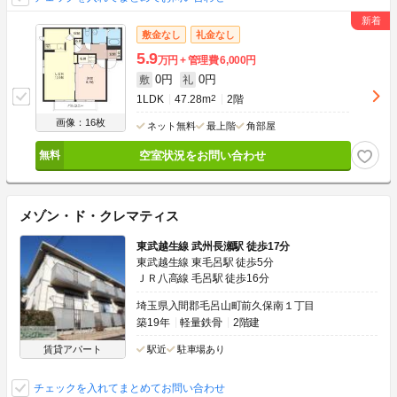
敷金なし
礼金なし
5.9
万円
管理費
6,000円
0円
0円
敷
礼
1LDK
47.28m
2
2階
画像：16枚
ネット無料
最上階
角部屋
空室状況をお問い合わせ
メゾン・ド・クレマティス
東武越生線 武州長瀬駅 徒歩17分
東武越生線 東毛呂駅 徒歩5分
ＪＲ八高線 毛呂駅 徒歩16分
埼玉県入間郡毛呂山町前久保南１丁目
築19年
軽量鉄骨
2階建
賃貸アパート
駅近
駐車場あり
チェックを入れてまとめてお問い合わせ