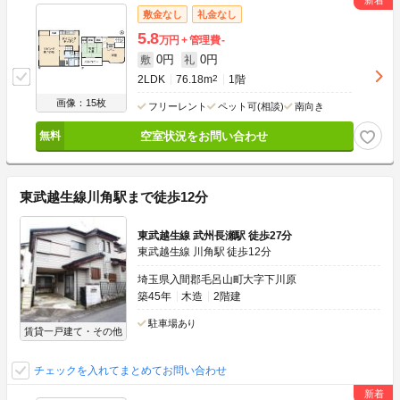
敷金なし
礼金なし
5.8
万円
管理費
-
0円
0円
敷
礼
2LDK
76.18m
2
1階
画像：15枚
フリーレント
ペット可(相談)
南向き
空室状況をお問い合わせ
東武越生線川角駅まで徒歩12分
東武越生線 武州長瀬駅 徒歩27分
東武越生線 川角駅 徒歩12分
埼玉県入間郡毛呂山町大字下川原
築45年
木造
2階建
駐車場あり
賃貸一戸建て・その他
チェックを入れてまとめてお問い合わせ