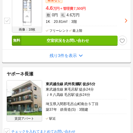
4.6
万円
管理費
7,500円
0円
4.6万円
敷
礼
1K
20.81m
2
3階
画像：18枚
フリーレント
最上階
空室状況をお問い合わせ
残り3件を表示
ヤポーネ長瀬
東武越生線 武州長瀬駅 徒歩5分
東武越生線 東毛呂駅 徒歩24分
ＪＲ八高線 毛呂駅 徒歩24分
埼玉県入間郡毛呂山町南台５丁目
築37年
鉄骨造(S)
3階建
賃貸アパート
駅近
チェックを入れてまとめてお問い合わせ