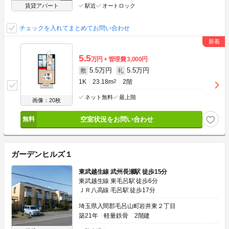
賃貸アパート
駅近
オートロック
チェックを入れてまとめてお問い合わせ
5.5
万円
管理費
3,000円
5.5万円
5.5万円
敷
礼
1K
23.18m
2
2階
ネット無料
最上階
画像：20枚
空室状況をお問い合わせ
ガーデンヒルズ１
東武越生線 武州長瀬駅 徒歩15分
東武越生線 東毛呂駅 徒歩6分
ＪＲ八高線 毛呂駅 徒歩17分
埼玉県入間郡毛呂山町岩井東２丁目
築21年
軽量鉄骨
2階建