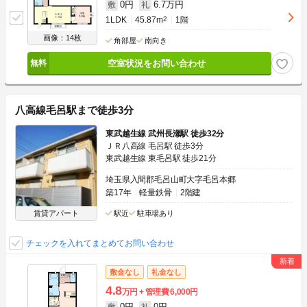
0円
6.7万円
敷
礼
1LDK
45.87m
2
1階
画像：14枚
角部屋
南向き
空室状況をお問い合わせ
八高線毛呂駅まで徒歩3分
東武越生線 武州長瀬駅 徒歩32分
ＪＲ八高線 毛呂駅 徒歩3分
東武越生線 東毛呂駅 徒歩21分
埼玉県入間郡毛呂山町大字毛呂本郷
築17年
軽量鉄骨
2階建
賃貸アパート
駅近
駐車場あり
チェックを入れてまとめてお問い合わせ
敷金なし
礼金なし
4.8
万円
管理費
6,000円
0円
0円
敷
礼