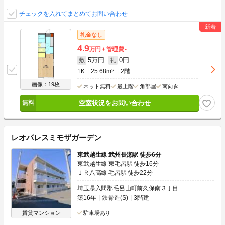
チェックを入れてまとめてお問い合わせ
礼金なし
4.9
万円
管理費
-
5万円
0円
敷
礼
1K
25.68m
2
2階
画像：19枚
ネット無料
最上階
角部屋
南向き
空室状況をお問い合わせ
レオパレスミモザガーデン
東武越生線 武州長瀬駅 徒歩6分
東武越生線 東毛呂駅 徒歩16分
ＪＲ八高線 毛呂駅 徒歩22分
埼玉県入間郡毛呂山町前久保南３丁目
築16年
鉄骨造(S)
3階建
賃貸マンション
駐車場あり