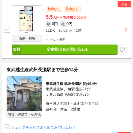
敷金なし
礼金なし
5.5
万円
管理費
6,000円
0円
0円
敷
礼
1LDK
36.02m
2
1階
画像：18枚
ネット無料
空室状況をお問い合わせ
東武越生線武州長瀬駅まで徒歩14分
東武越生線 武州長瀬駅 徒歩14分
東武越生線 川角駅 徒歩21分
ＪＲ八高線 毛呂駅 徒歩32分
埼玉県入間郡毛呂山町南台５丁目
築48年
木造
2階建
賃貸一戸建て・その他
チェックを入れてまとめてお問い合わせ