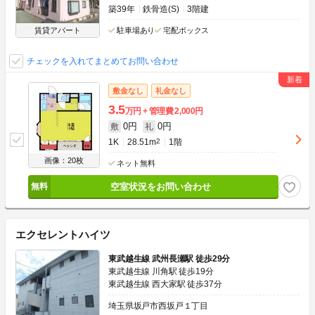
築39年
鉄骨造(S)
3階建
賃貸アパート
駐車場あり
宅配ボックス
チェックを入れてまとめてお問い合わせ
敷金なし
礼金なし
3.5
万円
管理費
2,000円
0円
0円
敷
礼
1K
28.51m
2
1階
画像：20枚
ネット無料
空室状況をお問い合わせ
エクセレントハイツ
東武越生線 武州長瀬駅 徒歩29分
東武越生線 川角駅 徒歩19分
東武越生線 西大家駅 徒歩37分
埼玉県坂戸市西坂戸１丁目