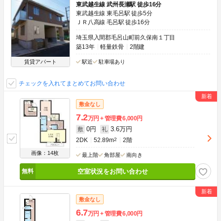
東武越生線 武州長瀬駅 徒歩16分
東武越生線 東毛呂駅 徒歩5分
ＪＲ八高線 毛呂駅 徒歩16分
埼玉県入間郡毛呂山町前久保南１丁目
築13年
軽量鉄骨
2階建
賃貸アパート
駅近
駐車場あり
チェックを入れてまとめてお問い合わせ
敷金なし
7.2
万円
管理費
6,000円
0円
3.6万円
敷
礼
2DK
52.89m
2
2階
画像：14枚
最上階
角部屋
南向き
空室状況をお問い合わせ
敷金なし
6.7
万円
管理費
6,000円