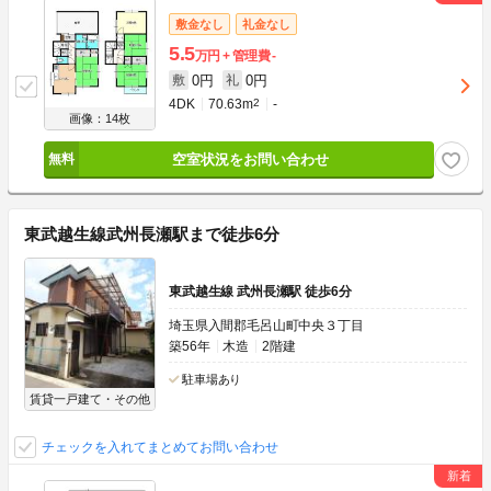
敷金なし
礼金なし
5.5
万円
管理費
-
0円
0円
敷
礼
4DK
70.63m
2
-
画像：14枚
空室状況をお問い合わせ
東武越生線武州長瀬駅まで徒歩6分
東武越生線 武州長瀬駅 徒歩6分
埼玉県入間郡毛呂山町中央３丁目
築56年
木造
2階建
駐車場あり
賃貸一戸建て・その他
チェックを入れてまとめてお問い合わせ