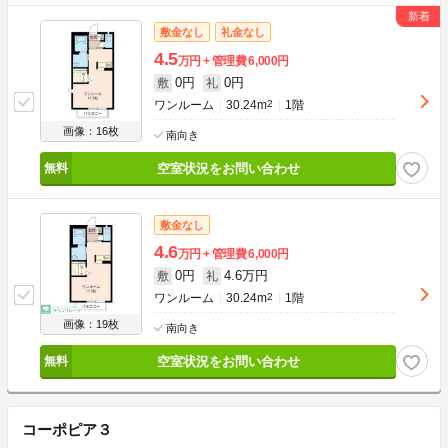
敷金なし
礼金なし
4.5
万円
管理費
6,000円
0円
0円
敷
礼
ワンルーム
30.24m
2
1階
画像：16枚
南向き
空室状況をお問い合わせ
敷金なし
4.6
万円
管理費
6,000円
0円
4.6万円
敷
礼
ワンルーム
30.24m
2
1階
画像：19枚
南向き
空室状況をお問い合わせ
コーポピア３