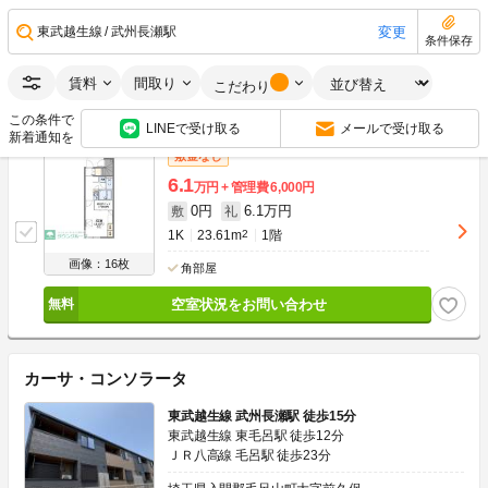
0円
6.4万円
敷
礼
1K
28.02m
2
2階
変更
東武越生線
武州長瀬駅
条件保存
画像：16枚
最上階
角部屋
賃料
間取り
こだわり
空室状況をお問い合わせ
この条件で
LINEで受け取る
メールで受け取る
新着通知を
敷金なし
6.1
万円
管理費
6,000円
0円
6.1万円
敷
礼
1K
23.61m
2
1階
画像：16枚
角部屋
空室状況をお問い合わせ
カーサ・コンソラータ
東武越生線 武州長瀬駅 徒歩15分
東武越生線 東毛呂駅 徒歩12分
ＪＲ八高線 毛呂駅 徒歩23分