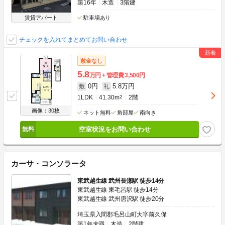
築16年
木造
3階建
賃貸アパート
駐車場あり
チェックを入れてまとめてお問い合わせ
敷金なし
5.8
万円
管理費
3,500円
0円
5.8万円
敷
礼
1LDK
41.30m
2
2階
画像：30枚
ネット無料
角部屋
南向き
空室状況をお問い合わせ
カーサ・コンソラータ
東武越生線 武州長瀬駅 徒歩14分
東武越生線 東毛呂駅 徒歩14分
東武越生線 武州唐沢駅 徒歩20分
埼玉県入間郡毛呂山町大字前久保
築1年未満
木造
2階建