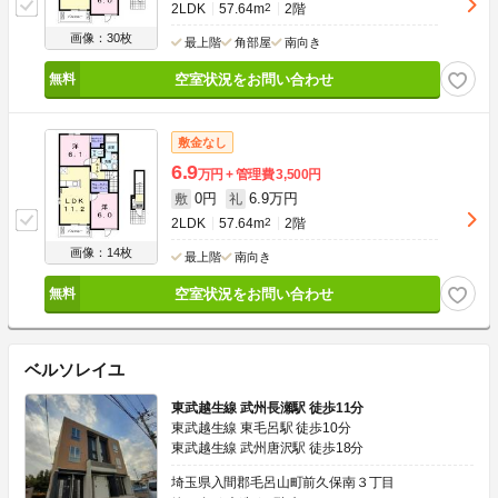
2LDK
57.64m
2
2階
画像：30枚
最上階
角部屋
南向き
空室状況をお問い合わせ
敷金なし
6.9
万円
管理費
3,500円
0円
6.9万円
敷
礼
2LDK
57.64m
2
2階
画像：14枚
最上階
南向き
空室状況をお問い合わせ
ベルソレイユ
東武越生線 武州長瀬駅 徒歩11分
東武越生線 東毛呂駅 徒歩10分
東武越生線 武州唐沢駅 徒歩18分
埼玉県入間郡毛呂山町前久保南３丁目