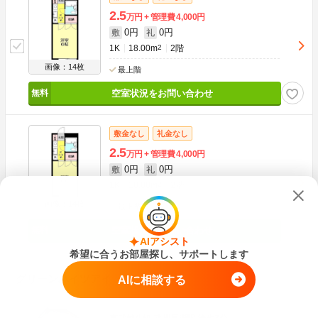
2.5
万円
管理費
4,000円
0円
0円
敷
礼
1K
18.00m
2
2階
画像：14枚
最上階
空室状況をお問い合わせ
敷金なし
礼金なし
2.5
万円
管理費
4,000円
0円
0円
敷
礼
1K
18.00m
2
2階
画像：14枚
最上階
空室状況をお問い合わせ
AIアシスト
希望に合うお部屋探し、サポートします
グリーンハイツアイ
AIに相談する