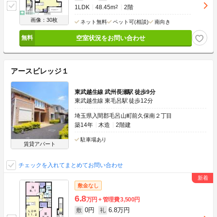
1LDK
48.45m
2
2階
画像：30枚
ネット無料
ペット可(相談)
南向き
空室状況をお問い合わせ
アースビレッジ１
東武越生線 武州長瀬駅 徒歩9分
東武越生線 東毛呂駅 徒歩12分
埼玉県入間郡毛呂山町前久保南２丁目
築14年
木造
2階建
駐車場あり
賃貸アパート
チェックを入れてまとめてお問い合わせ
敷金なし
6.8
万円
管理費
3,500円
0円
6.8万円
敷
礼