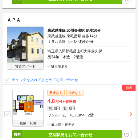
ＡＰＡ
東武越生線 武州長瀬駅 徒歩10分
東武越生線 東毛呂駅 徒歩14分
ＪＲ八高線 毛呂駅 徒歩34分
埼玉県入間郡毛呂山町大字前久保
築24年
木造
2階建
賃貸アパート
駐車場あり
チェックを入れてまとめてお問い合わせ
敷金なし
礼金なし
4.8
万円
管理費
-
0円
0円
敷
礼
ワンルーム
41.71m
2
2階
画像：16枚
最上階
南向き
空室状況をお問い合わせ