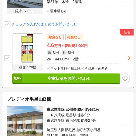
築37年
木造
2階建
賃貸アパート
駐車場あり
チェックを入れてまとめてお問い合わせ
敷金なし
礼金なし
4.6
万円
管理費
3,000円
0円
0円
敷
礼
2K
44.00m
2
2階
画像：20枚
ネット無料
最上階
角部屋
南向き
空室状況をお問い合わせ
プレディオ毛呂山B棟
東武越生線 武州長瀬駅 徒歩31分
ＪＲ八高線 毛呂駅 徒歩9分
東武越生線 東毛呂駅 徒歩27分
埼玉県入間郡毛呂山町大字小田谷
築19年
軽量鉄骨
2階建