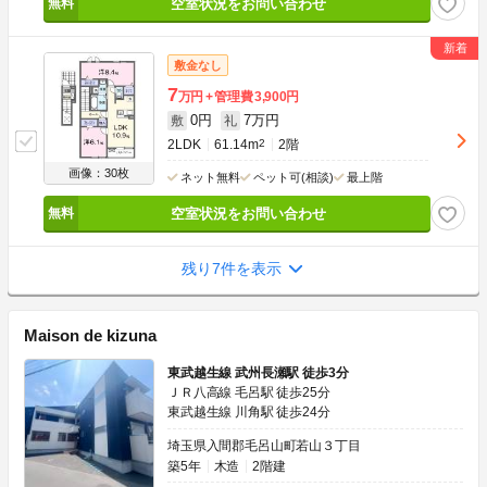
空室状況をお問い合わせ
敷金なし
7
万円
管理費
3,900円
0円
7万円
敷
礼
2LDK
61.14m
2
2階
画像：30枚
ネット無料
ペット可(相談)
最上階
空室状況をお問い合わせ
残り7件を表示
Maison de kizuna
東武越生線 武州長瀬駅 徒歩3分
ＪＲ八高線 毛呂駅 徒歩25分
東武越生線 川角駅 徒歩24分
埼玉県入間郡毛呂山町若山３丁目
築5年
木造
2階建