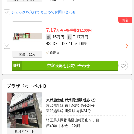
チェックを入れてまとめてお問い合わせ
7.17
万円
管理費
28,100円
15万円
7.17万円
敷
礼
4SLDK
123.41m
2
6階
角部屋
画像：20枚
空室状況をお問い合わせ
プラザドゥ・ベルＢ
東武越生線 武州長瀬駅 徒歩7分
東武越生線 東毛呂駅 徒歩24分
東武越生線 川角駅 徒歩24分
埼玉県入間郡毛呂山町若山３丁目
築40年
木造
2階建
賃貸アパート