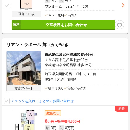
ワンルーム
32.24m
2
1階
画像：15枚
ネット無料
南向き
空室状況をお問い合わせ
リアン・ラポール 輝（かがやき
東武越生線 武州長瀬駅 徒歩9分
ＪＲ八高線 毛呂駅 徒歩15分
東武越生線 東毛呂駅 徒歩15分
埼玉県入間郡毛呂山町中央３丁目
築3年
木造
3階建
賃貸アパート
駐車場あり
宅配ボックス
チェックを入れてまとめてお問い合わせ
敷金なし
8
万円
管理費
4,600円
0円
8万円
敷
礼