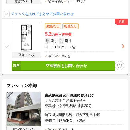
賃貸アパート
駐車場あり
オートロック
チェックを入れてまとめてお問い合わせ
敷金なし
礼金なし
5.2
万円
管理費
-
0円
0円
敷
礼
1K
31.50m
2
2階
画像：20枚
最上階
南向き
空室状況をお問い合わせ
マンション本郷
東武越生線 武州長瀬駅 徒歩26分
ＪＲ八高線 毛呂駅 徒歩3分
東武越生線 東毛呂駅 徒歩20分
埼玉県入間郡毛呂山町大字毛呂本郷
築49年
鉄筋(RC)
7階建
賃貸マンション
駅近
エレベーター