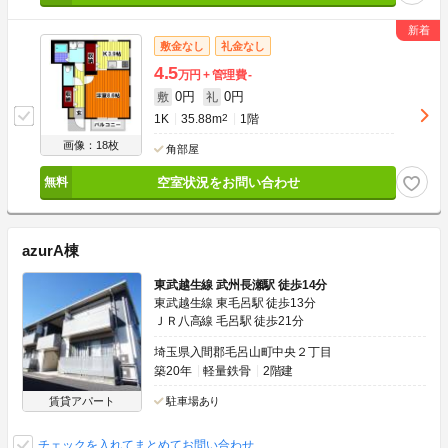
敷金なし
礼金なし
4.5
万円
管理費
-
0円
0円
敷
礼
1K
35.88m
2
1階
画像：18枚
角部屋
空室状況をお問い合わせ
azurA棟
東武越生線 武州長瀬駅 徒歩14分
東武越生線 東毛呂駅 徒歩13分
ＪＲ八高線 毛呂駅 徒歩21分
埼玉県入間郡毛呂山町中央２丁目
築20年
軽量鉄骨
2階建
賃貸アパート
駐車場あり
チェックを入れてまとめてお問い合わせ