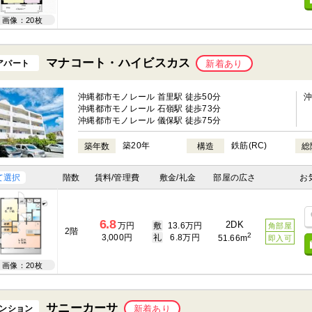
画像：20枚
マナコート・ハイビスカス
アパート
新着あり
沖縄都市モノレール 首里駅 徒歩50分
沖縄都市モノレール 石嶺駅 徒歩73分
沖縄都市モノレール 儀保駅 徒歩75分
築20年
鉄筋(RC)
築年数
構造
総
て選択
階数
賃料/管理費
敷金/礼金
部屋の広さ
お
6.8
2DK
万円
敷
13.6万円
角部屋
2階
2
3,000円
礼
6.8万円
51.66m
即入可
画像：20枚
サニーカーサ
ンション
新着あり