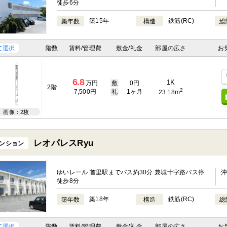
徒歩6分
築15年
鉄筋(RC)
築年数
構造
総
て選択
階数
賃料/管理費
敷金/礼金
部屋の広さ
お
6.8
1K
万円
敷
0円
2階
2
7,500円
礼
1ヶ月
23.18m
画像：2枚
レオパレスRyu
ンション
ゆいレール 首里駅までバス約30分 兼城十字路バス停
徒歩8分
築18年
鉄筋(RC)
築年数
構造
総
て選択
階数
賃料/管理費
敷金/礼金
部屋の広さ
お