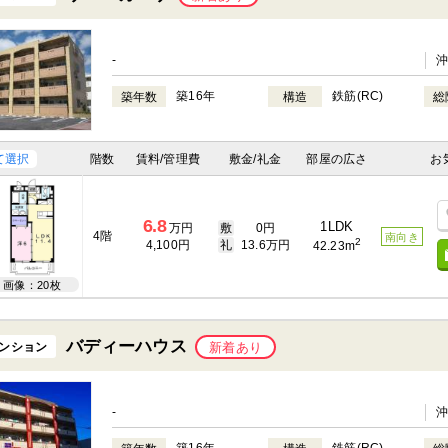
-
築16年
鉄筋(RC)
築年数
構造
総
て選択
階数
賃料/管理費
敷金/礼金
部屋の広さ
お
6.8
1LDK
万円
敷
0円
4階
南向き
2
4,100円
礼
13.6万円
42.23m
画像：20枚
バディーハウス
ンション
新着あり
-