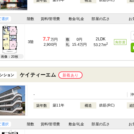
築16年
鉄筋(RC)
築年数
構造
総
て選択
階数
賃料/管理費
敷金/礼金
部屋の広さ
お
7.7
2LDK
万円
敷
0円
3階
角部屋
2
2,900円
礼
15.4万円
53.27m
画像：20枚
ケイティーエム
ンション
新着あり
-
築11年
鉄筋(RC)
築年数
構造
総
て選択
階数
賃料/管理費
敷金/礼金
部屋の広さ
お