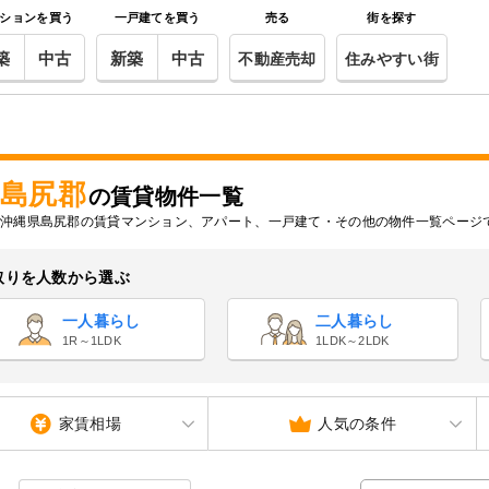
ションを買う
一戸建てを買う
売る
街を探す
築
中古
新築
中古
不動産売却
住みやすい街
島尻郡
の賃貸物件一覧
沖縄県島尻郡の賃貸マンション、アパート、一戸建て・その他の物件一覧ページ
取りを人数から選ぶ
一人暮らし
二人暮らし
1R～1LDK
1LDK～2LDK
家賃相場
人気の条件