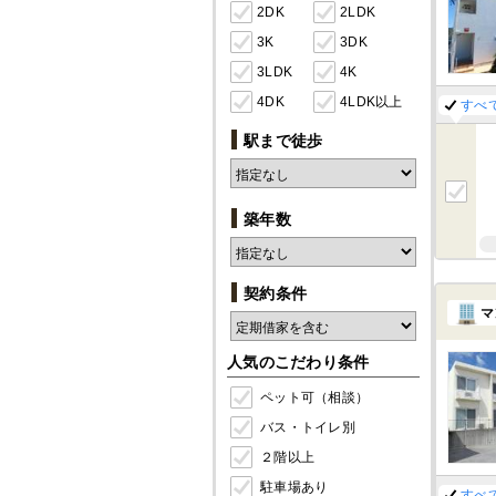
2DK
2LDK
3K
3DK
3LDK
4K
4DK
4LDK以上
すべ
駅まで徒歩
築年数
契約条件
マ
人気のこだわり条件
ペット可（相談）
バス・トイレ別
２階以上
駐車場あり
すべ