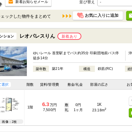
並び替え
新着お知らせメール
件
お気に入りに追加
チェックした物件を
レオパレスりん
ンション
新着あり
ゆいレール 首里駅までバス約35分 印刷団地前バス停
徒歩14分
築21年
鉄筋(RC)
築年数
構造
総
て選択
階数
賃料/管理費
敷金/礼金
部屋の広さ
お
6.3
1K
万円
敷
0円
1階
2
7,500円
礼
1ヶ月
23.18m
画像：2枚