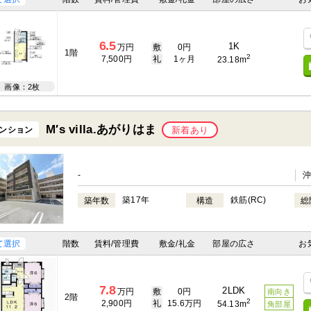
6.5
1K
万円
敷
0円
1階
2
7,500円
礼
1ヶ月
23.18m
画像：2枚
M′s villa.あがりはま
ンション
新着あり
-
築17年
鉄筋(RC)
築年数
構造
総
て選択
階数
賃料/管理費
敷金/礼金
部屋の広さ
お
7.8
2LDK
万円
敷
0円
南向き
2階
2
2,900円
礼
15.6万円
54.13m
角部屋