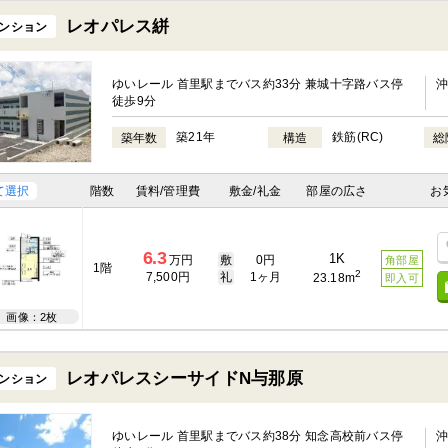
レオパレス絣
ンション
ゆいレール 首里駅までバス約33分 兼城十字路バス停
徒歩9分
築21年
鉄筋(RC)
築年数
構造
総
て選択
階数
賃料/管理費
敷金/礼金
部屋の広さ
お
6.3
1K
万円
敷
0円
角部屋
1階
2
7,500円
礼
1ヶ月
23.18m
即入可
画像：2枚
レオパレスシーサイドN与那原
ンション
ゆいレール 首里駅までバス約38分 知念高校前バス停