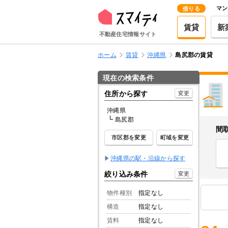
マン
借りる
賃貸
新
不動産住宅情報サイト
ホーム
賃貸
沖縄県
島尻郡の賃貸
現在の検索条件
住所から探す
変更
沖縄県
島尻郡
間
市区郡を変更
町域を変更
沖縄県の駅・沿線から探す
絞り込み条件
変更
物件種別
指定なし
構造
指定なし
賃料
指定なし