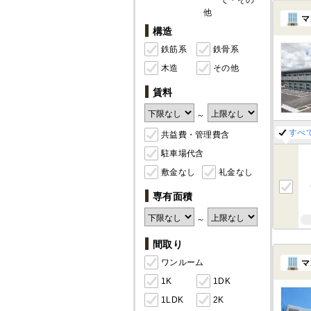
て・その
他
マ
構造
鉄筋系
鉄骨系
木造
その他
賃料
～
すべ
共益費・管理費含
駐車場代含
敷金なし
礼金なし
専有面積
～
間取り
ワンルーム
マ
1K
1DK
1LDK
2K