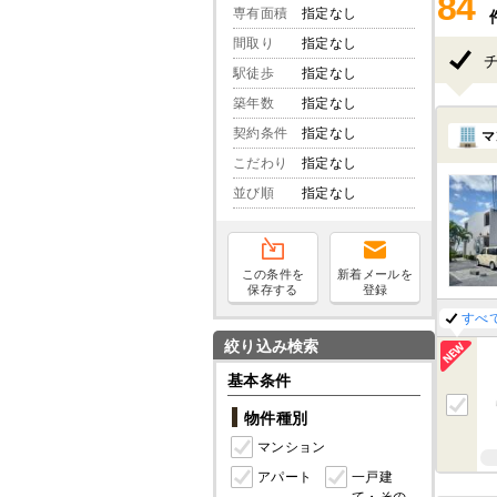
84
専有面積
指定なし
間取り
指定なし
駅徒歩
指定なし
築年数
指定なし
契約条件
指定なし
マ
こだわり
指定なし
並び順
指定なし
この条件を
新着メールを
保存する
登録
すべ
絞り込み検索
基本条件
物件種別
マンション
アパート
一戸建