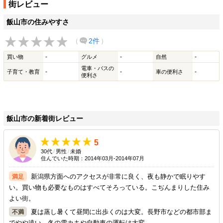
街レビュー
飯山市の住みやすさ
（
2件
）
-
-
-
買い物
グルメ
自然
電車・バスの
-
-
-
子育て・教育
車の便利さ
便利さ
飯山市の新着街レビュー
5
30代
/
男性
/
未婚
住んでいた時期：2014年03月-2014年07月
新潟県方面へのアクセスが非常に良く、夜も静かで眠りやす
い。買い物も必要なものはすべてそろっている。こぢんまりした住み
よい街。
夏は蒸し暑くて昼間に出歩くのは大変。長野市などの都市部ま
でやや遠い。冬の雪カキや自動車の運転は大変。