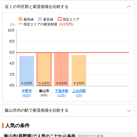
近くの市区郡と家賃相場を比較する
最高値
最安値
指定エリア
指定エリアの家賃相場（
5.9万円
）
10万
8万
6万
4万
2万
5.3万円
5.9万円
5.9万円
5.5万円
0万
中野市
飯山市
下高井郡
上水内郡
(66件)
(6件)
(10件)
(1件)
飯山市内の駅で家賃相場を比較する
人気の条件
飯山市(長野県)で人気のこだわり条件
2026/07/11更新