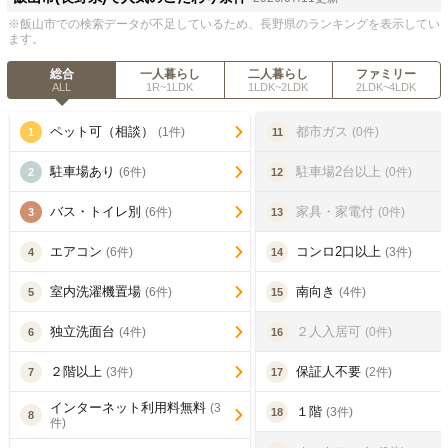
※飯山市での検索データが不足しているため、長野県のランキングを表示してい
ます。
総合
一人暮らし
二人暮らし
ファミリー
ALL
1R~1LDK
1LDK~2LDK
2LDK~4LDK
ペット可（相談）
都市ガス
(1件)
(0件)
1
11
駐車場あり
駐車場2台以上
(6件)
(0件)
2
12
バス・トイレ別
家具・家電付
(6件)
(0件)
3
13
エアコン
コンロ2口以上
(6件)
(3件)
4
14
室内洗濯機置場
南向き
(6件)
(4件)
5
15
独立洗面台
２人入居可
(4件)
(0件)
6
16
２階以上
保証人不要
(3件)
(2件)
7
17
インターネット利用料無料
(3
１階
(3件)
18
8
件)