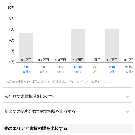
10万
8万
6万
4万
2万
5.2万円
0.0万円
0.0万円
6.1万円
0.0万円
6.0万円
0.0万円
0万
1R
1K
1DK
1LDK
2K
2DK
2LDK
(1件)
(0件)
(0件)
(3件)
(0件)
(2件)
(0件)
※該当物件数が4件以下の場合は、家賃相場のグラフをグレーで表示しています。
築年数で家賃相場を比較する
駅までの徒歩分数で家賃相場を比較する
他のエリアと家賃相場を比較する