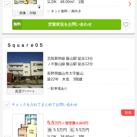
1LDK
48.00m
2
1階
ネット無料
南向き
画像：20枚
空室状況をお問い合わせ
Ｓｑｕａｒｅ０５
北陸新幹線 飯山駅 徒歩13分
ＪＲ飯山線 飯山駅 徒歩12分
長野県飯山市大字飯山
築22年
木造
3階建
駐車場あり
賃貸アパート
チェックを入れてまとめてお問い合わせ
5.5
万円
管理費
4,000円
5.5万円
5.5万円
敷
礼
1LDK
38.95m
2
3階