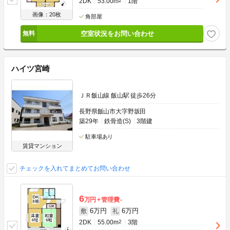
2DK
53.00m
2
1階
画像：20枚
角部屋
空室状況をお問い合わせ
ハイツ宮崎
ＪＲ飯山線 飯山駅 徒歩26分
長野県飯山市大字野坂田
築29年
鉄骨造(S)
3階建
駐車場あり
賃貸マンション
チェックを入れてまとめてお問い合わせ
6
万円
管理費
-
6万円
6万円
敷
礼
2DK
55.00m
2
3階