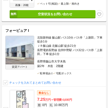
ペット可(相談)
最上階
南向き
画像：20枚
空室状況をお問い合わせ
フォーピュア I
北陸新幹線 飯山駅 バス10分 バス停「上新田」下車
徒歩1分
ＪＲ飯山線 北飯山駅 徒歩21分
長野電鉄長野線 信州中野駅 バス32分 バス停「上新
田」下車 徒歩1分
長野県飯山市大字木島
築2年
木造
2階建
賃貸アパート
駐車場あり
宅配ボックス
チェックを入れてまとめてお問い合わせ
敷金なし
7.25
万円
管理費
4,600円
0円
10.88万円
敷
礼