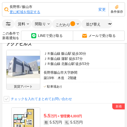
ワンルーム
29.00m
2
2階
長野県
飯山市
変更
更に町域を指定する
条件保存
ネット無料
最上階
南向き
画像：20枚
賃料
間取り
空室状況をお問い合わせ
こだわり
この条件で
LINEで受け取る
メールで受け取る
新着通知を
アクアヒルズ
ＪＲ飯山線 飯山駅 徒歩30分
ＪＲ飯山線 蓮駅 徒歩37分
ＪＲ飯山線 北飯山駅 徒歩53分
長野県飯山市大字静間
築19年
木造
2階建
賃貸アパート
駐車場あり
チェックを入れてまとめてお問い合わせ
5.5
万円
管理費
4,000円
5.5万円
5.5万円
敷
礼