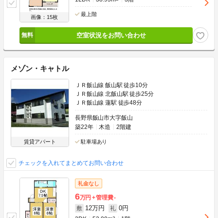
最上階
画像：15枚
空室状況をお問い合わせ
メゾン・キャトル
ＪＲ飯山線 飯山駅 徒歩10分
ＪＲ飯山線 北飯山駅 徒歩25分
ＪＲ飯山線 蓮駅 徒歩48分
長野県飯山市大字飯山
築22年
木造
2階建
賃貸アパート
駐車場あり
チェックを入れてまとめてお問い合わせ
礼金なし
6
万円
管理費
-
12万円
0円
敷
礼