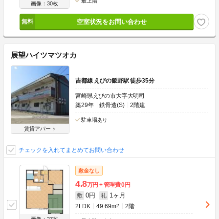
最上階
画像：30枚
空室状況をお問い合わせ
展望ハイツマツオカ
吉都線 えびの飯野駅 徒歩35分
宮崎県えびの市大字大明司
築29年
鉄骨造(S)
2階建
駐車場あり
賃貸アパート
チェックを入れてまとめてお問い合わせ
敷金なし
4.8
万円
管理費
0円
0円
1ヶ月
敷
礼
2LDK
49.69m
2
2階