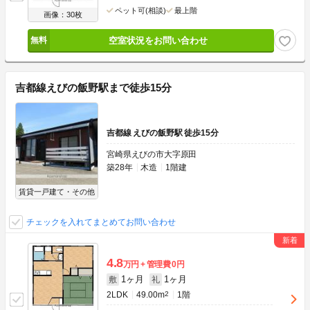
ペット可(相談)
最上階
画像：30枚
空室状況をお問い合わせ
吉都線えびの飯野駅まで徒歩15分
吉都線 えびの飯野駅 徒歩15分
宮崎県えびの市大字原田
築28年
木造
1階建
賃貸一戸建て・その他
チェックを入れてまとめてお問い合わせ
4.8
万円
管理費
0円
1ヶ月
1ヶ月
敷
礼
2LDK
49.00m
2
1階