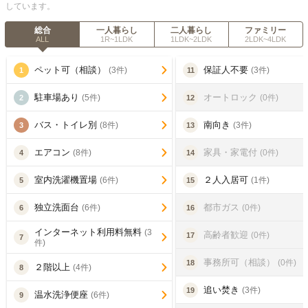
しています。
総合
一人暮らし
二人暮らし
ファミリー
ALL
1R~1LDK
1LDK~2LDK
2LDK~4LDK
ペット可（相談）
保証人不要
(3件)
(3件)
1
11
駐車場あり
オートロック
(5件)
(0件)
2
12
バス・トイレ別
南向き
(8件)
(3件)
3
13
エアコン
家具・家電付
(8件)
(0件)
4
14
室内洗濯機置場
２人入居可
(6件)
(1件)
5
15
独立洗面台
都市ガス
(6件)
(0件)
6
16
インターネット利用料無料
(3
高齢者歓迎
(0件)
17
7
件)
事務所可（相談）
(0件)
18
２階以上
(4件)
8
追い焚き
(3件)
19
温水洗浄便座
(6件)
9