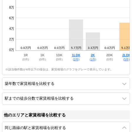
8万
6万
4万
2万
0.0万円
0.0万円
0.0万円
5.7万円
3.3万円
0.0万円
5.1万円
0万
1R
1K
1DK
1LDK
2K
2DK
2LDK
(0件)
(0件)
(0件)
(2件)
(1件)
(0件)
(5件)
※該当物件数が4件以下の場合は、家賃相場のグラフをグレーで表示しています。
築年数で家賃相場を比較する
駅までの徒歩分数で家賃相場を比較する
他のエリアと家賃相場を比較する
同じ路線の駅と家賃相場を比較する