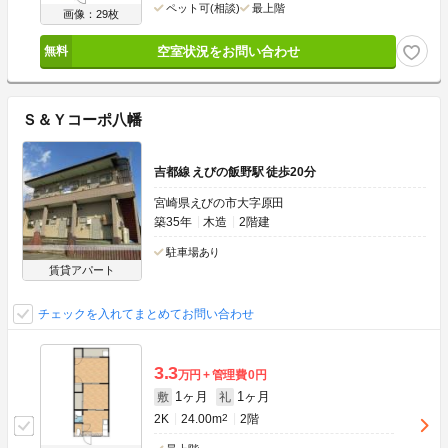
ペット可(相談)
最上階
画像：29枚
空室状況をお問い合わせ
Ｓ＆Ｙコーポ八幡
吉都線 えびの飯野駅 徒歩20分
宮崎県えびの市大字原田
築35年
木造
2階建
駐車場あり
賃貸アパート
チェックを入れてまとめてお問い合わせ
3.3
万円
管理費
0円
1ヶ月
1ヶ月
敷
礼
2K
24.00m
2
2階