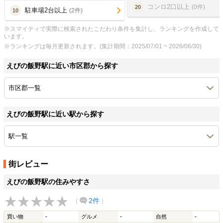
コンロ2口以上
(0件)
20
駐車場2台以上
(2件)
10
※スマイティで実際に検索されたこだわり条件を集計し、ランキングを作成して
います。
※ランキングは毎月更新されます。(集計期間：2025/07/01 ~ 2026/06/30)
えびの飯野駅に近い市区郡から探す
市区郡一覧
えびの飯野駅に近い駅から探す
駅一覧
街レビュー
えびの飯野駅の住みやすさ
（
2件
）
-
-
-
買い物
グルメ
自然