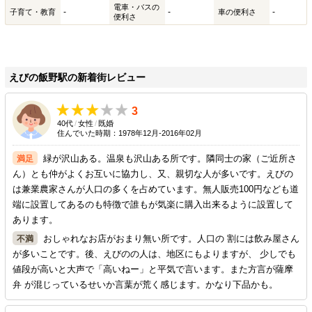
電車・バスの
-
-
-
子育て・教育
車の便利さ
便利さ
えびの飯野駅の新着街レビュー
3
40代
/
女性
/
既婚
住んでいた時期：1978年12月-2016年02月
緑が沢山ある。温泉も沢山ある所です。隣同士の家（ご近所さ
ん）とも仲がよくお互いに協力し、又、親切な人が多いです。えびの
は兼業農家さんが人口の多くを占めています。無人販売100円なども道
端に設置してあるのも特徴で誰もが気楽に購入出来るように設置して
あります。
おしゃれなお店がおまり無い所です。人口の 割には飲み屋さん
が多いことです。後、えびのの人は、地区にもよりますが、 少しでも
値段が高いと大声で「高いねー」と平気で言います。また方言が薩摩
弁 が混じっているせいか言葉が荒く感じます。かなり下品かも。