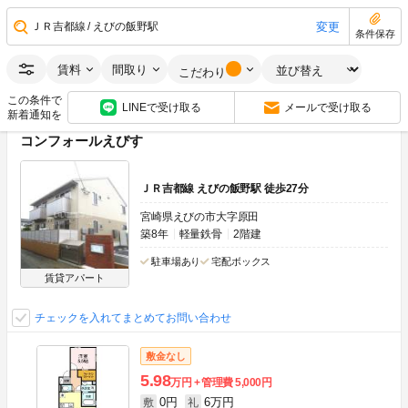
0円
5.45万円
敷
礼
1LDK
50.14m
2
1階
変更
ＪＲ吉都線
えびの飯野駅
条件保存
画像：20枚
ネット無料
南向き
賃料
間取り
こだわり
空室状況をお問い合わせ
この条件で
LINEで受け取る
メールで受け取る
新着通知を
コンフォールえびす
ＪＲ吉都線 えびの飯野駅 徒歩27分
宮崎県えびの市大字原田
築8年
軽量鉄骨
2階建
駐車場あり
宅配ボックス
賃貸アパート
チェックを入れてまとめてお問い合わせ
敷金なし
5.98
万円
管理費
5,000円
0円
6万円
敷
礼