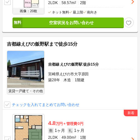
2LDK
58.57m
2
2階
画像：20枚
ネット無料
最上階
南向き
空室状況をお問い合わせ
吉都線えびの飯野駅まで徒歩15分
吉都線 えびの飯野駅 徒歩15分
宮崎県えびの市大字原田
築28年
木造
1階建
賃貸一戸建て・その他
チェックを入れてまとめてお問い合わせ
4.8
万円
管理費
0円
1ヶ月
1ヶ月
敷
礼
2LDK
49.00m
2
1階