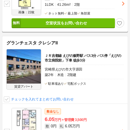
1LDK
41.26m
2
2階
画像：22枚
ネット無料
最上階
角部屋
空室状況をお問い合わせ
グランチェスタ クレシアII
ＪＲ吉都線 えびの飯野駅 バス3分 バス停「えびの
市立病院前」下車 徒歩3分
宮崎県えびの市大字原田
築2年
木造
2階建
駐車場あり
宅配ボックス
賃貸アパート
チェックを入れてまとめてお問い合わせ
敷金なし
6.05
万円
管理費
3,500円
0円
6.05万円
敷
礼