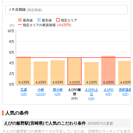
(指定路線)
最高値
最安値
指定エリア
指定エリアの家賃相場（
5.0万円
）
10万
8万
6万
4万
2万
5.0万円
5.2万円
4.3万円
4.5万円
5.0万円
4.2万円
5.3万円
4.4万円
0万
高原
広原
小林
西小林
えびの飯
えびの上
えびの
京町温泉
(2件)
(1件)
(131件)
(1件)
野
江
(4件)
(1件)
(8件)
(2件)
人気の条件
えびの飯野駅(宮崎県)で人気のこだわり条件
2026/07/11更新
※えびの飯野駅での検索データが不足しているため、宮崎県のランキングを表示