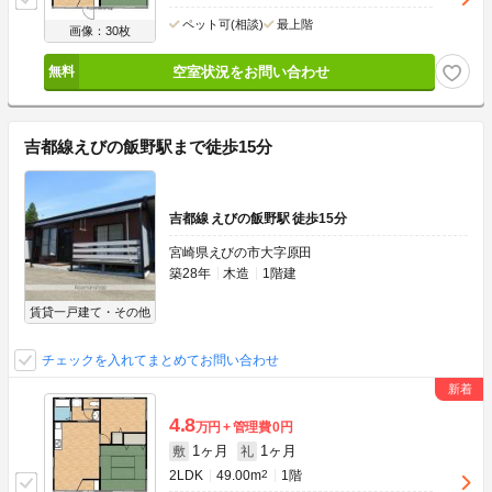
ペット可(相談)
最上階
画像：30枚
空室状況をお問い合わせ
吉都線えびの飯野駅まで徒歩15分
吉都線 えびの飯野駅 徒歩15分
宮崎県えびの市大字原田
築28年
木造
1階建
賃貸一戸建て・その他
チェックを入れてまとめてお問い合わせ
4.8
万円
管理費
0円
1ヶ月
1ヶ月
敷
礼
2LDK
49.00m
2
1階