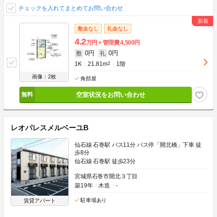
チェックを入れてまとめてお問い合わせ
敷金なし
礼金なし
4.2
万円
管理費
4,500円
0円
0円
敷
礼
1K
21.81m
2
1階
画像：2枚
角部屋
空室状況をお問い合わせ
レオパレスメルベーユB
仙石線 石巻駅 バス11分 バス停「開北橋」下車 徒
歩8分
仙石線 石巻駅 徒歩23分
宮城県石巻市開北３丁目
築19年
木造
-
駐車場あり
賃貸アパート