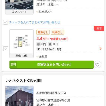
宮城県石巻市開北３丁目
築19年
木造
-
駐車場あり
賃貸アパート
チェックを入れてまとめてお問い合わせ
敷金なし
礼金なし
4.4
万円
管理費
4,500円
0円
0円
敷
礼
1K
23.18m
2
1階
画像：2枚
角部屋
空室状況をお問い合わせ
レオネクストK旭ヶ浦II
石巻線 渡波駅 徒歩10分
宮城県石巻市渡波字旭ケ浦
築14年
木造
-