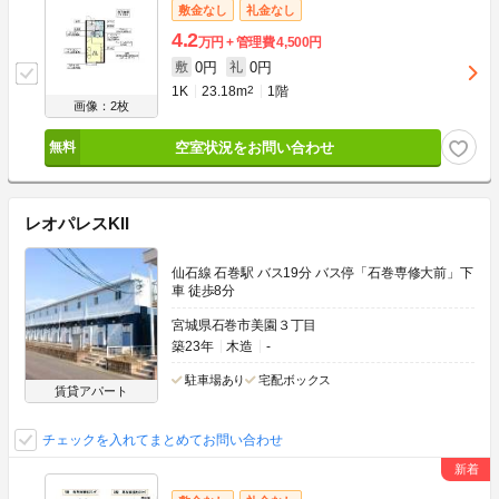
敷金なし
礼金なし
4.2
万円
管理費
4,500円
0円
0円
敷
礼
1K
23.18m
2
1階
画像：2枚
空室状況をお問い合わせ
レオパレスKII
仙石線 石巻駅 バス19分 バス停「石巻専修大前」下
車 徒歩8分
宮城県石巻市美園３丁目
築23年
木造
-
駐車場あり
宅配ボックス
賃貸アパート
チェックを入れてまとめてお問い合わせ