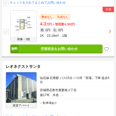
チェックを入れてまとめてお問い合わせ
敷金なし
礼金なし
4.3
万円
管理費
4,500円
0円
0円
敷
礼
1K
23.18m
2
1階
画像：2枚
空室状況をお問い合わせ
レオネクストサンタ
仙石線 石巻駅 バス15分 バス停「筒場」下車 徒歩5
分
宮城県石巻市鹿妻南２丁目
築17年
木造
-
駐車場あり
賃貸アパート