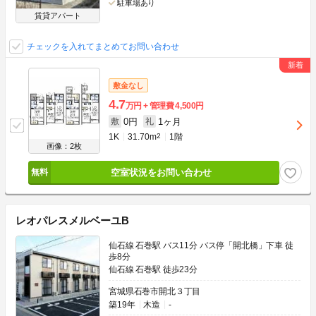
駐車場あり
賃貸アパート
チェックを入れてまとめてお問い合わせ
敷金なし
4.7
万円
管理費
4,500円
0円
1ヶ月
敷
礼
1K
31.70m
2
1階
画像：2枚
空室状況をお問い合わせ
レオパレスメルベーユB
仙石線 石巻駅 バス11分 バス停「開北橋」下車 徒
歩8分
仙石線 石巻駅 徒歩23分
宮城県石巻市開北３丁目
築19年
木造
-