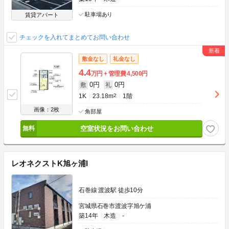
駐車場あり
賃貸アパート
チェックを入れてまとめてお問い合わせ
敷金なし
礼金なし
4.4
万円
管理費
4,500円
0円
0円
敷
礼
1K
23.18m
2
1階
画像：2枚
角部屋
空室状況をお問い合わせ
レオネクストK旭ヶ浦I
石巻線 渡波駅 徒歩10分
宮城県石巻市渡波字旭ケ浦
築14年
木造
-