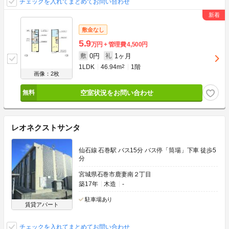
チェックを入れてまとめてお問い合わせ
敷金なし
5.9
万円
管理費
4,500円
0円
1ヶ月
敷
礼
1LDK
46.94m
2
1階
画像：2枚
空室状況をお問い合わせ
レオネクストサンタ
仙石線 石巻駅 バス15分 バス停「筒場」下車 徒歩5
分
宮城県石巻市鹿妻南２丁目
築17年
木造
-
駐車場あり
賃貸アパート
チェックを入れてまとめてお問い合わせ