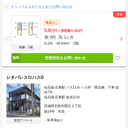
チェックを入れてまとめてお問い合わせ
敷金なし
5.9
万円
管理費
4,500円
0円
1ヶ月
敷
礼
1LDK
46.94m
2
1階
画像：2枚
空室状況をお問い合わせ
レオパレスロハスD
仙石線 石巻駅 バス11分 バス停「開北橋」下車 徒
歩7分
仙石線 石巻駅 徒歩22分
宮城県石巻市開北２丁目
築18年
木造
-
駐車場あり
賃貸アパート