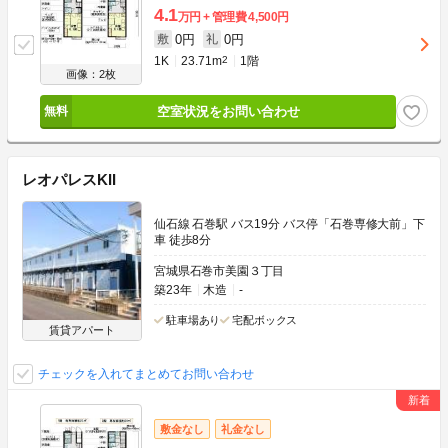
4.1
万円
管理費
4,500円
0円
0円
敷
礼
1K
23.71m
2
1階
画像：2枚
空室状況をお問い合わせ
レオパレスKII
仙石線 石巻駅 バス19分 バス停「石巻専修大前」下
車 徒歩8分
宮城県石巻市美園３丁目
築23年
木造
-
駐車場あり
宅配ボックス
賃貸アパート
チェックを入れてまとめてお問い合わせ
敷金なし
礼金なし