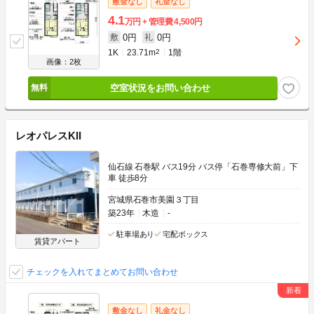
敷金なし
礼金なし
4.1
万円
管理費
4,500円
0円
0円
敷
礼
1K
23.71m
2
1階
画像：2枚
空室状況をお問い合わせ
レオパレスKII
仙石線 石巻駅 バス19分 バス停「石巻専修大前」下
車 徒歩8分
宮城県石巻市美園３丁目
築23年
木造
-
駐車場あり
宅配ボックス
賃貸アパート
チェックを入れてまとめてお問い合わせ
敷金なし
礼金なし