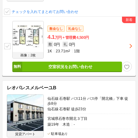
チェックを入れてまとめてお問い合わせ
敷金なし
礼金なし
4.1
万円
管理費
4,500円
0円
0円
敷
礼
1K
23.71m
2
1階
画像：2枚
空室状況をお問い合わせ
レオパレスメルベーユB
仙石線 石巻駅 バス11分 バス停「開北橋」下車 徒
歩8分
仙石線 石巻駅 徒歩23分
宮城県石巻市開北３丁目
築19年
木造
-
駐車場あり
賃貸アパート