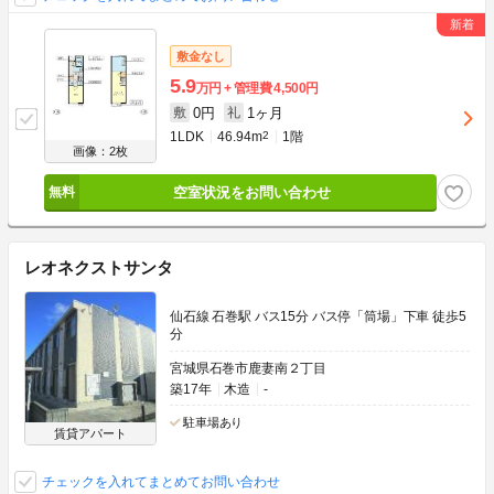
敷金なし
5.9
万円
管理費
4,500円
0円
1ヶ月
敷
礼
1LDK
46.94m
2
1階
画像：2枚
空室状況をお問い合わせ
レオネクストサンタ
仙石線 石巻駅 バス15分 バス停「筒場」下車 徒歩5
分
宮城県石巻市鹿妻南２丁目
築17年
木造
-
駐車場あり
賃貸アパート
チェックを入れてまとめてお問い合わせ