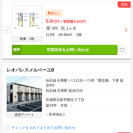
敷金なし
5.9
万円
管理費
4,500円
0円
1ヶ月
敷
礼
1LDK
46.94m
2
1階
画像：2枚
空室状況をお問い合わせ
レオパレスメルベーユB
仙石線 石巻駅 バス11分 バス停「開北橋」下車 徒
歩8分
仙石線 石巻駅 徒歩23分
宮城県石巻市開北３丁目
築19年
木造
-
駐車場あり
賃貸アパート
チェックを入れてまとめてお問い合わせ