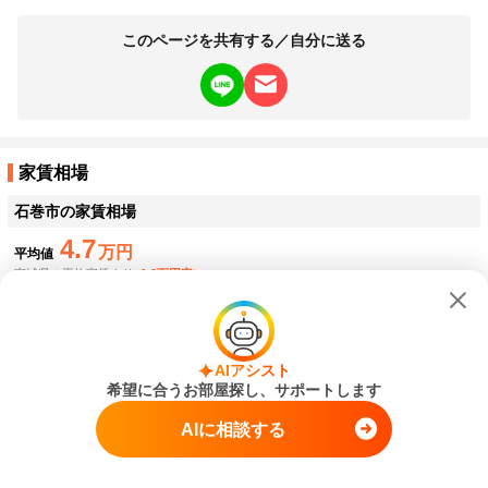
このページを共有する／自分に送る
家賃相場
石巻市
の家賃相場
4.7
万円
平均値
宮城県の平均家賃より
−1.3万円安い
4.9
万円
中央値
宮城県の家賃中央値より
−0.8万円安い
AIアシスト
基本条件で家賃相場を比較する
希望に合うお部屋探し、サポートします
間取りで家賃相場を比較する
AIに相談する
10万