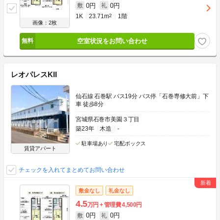
0円
0円
敷
礼
1K
23.71m
2
1階
画像：2枚
空室状況をお問い合わせ
レオパレスKII
仙石線 石巻駅 バス19分 バス停「石巻専修大前」下
車 徒歩8分
宮城県石巻市美園３丁目
築23年
木造
-
駐車場あり
宅配ボックス
賃貸アパート
チェックを入れてまとめてお問い合わせ
敷金なし
礼金なし
4.5
万円
管理費
4,500円
0円
0円
敷
礼