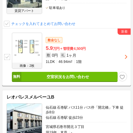
駐車場あり
賃貸アパート
チェックを入れてまとめてお問い合わせ
敷金なし
5.9
万円
管理費
4,500円
0円
1ヶ月
敷
礼
1LDK
46.94m
2
1階
画像：2枚
空室状況をお問い合わせ
レオパレスメルベーユB
仙石線 石巻駅 バス11分 バス停「開北橋」下車 徒
歩8分
仙石線 石巻駅 徒歩23分
宮城県石巻市開北３丁目
築19年
木造
-