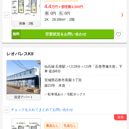
4.4
万円
管理費
4,500円
0円
0円
敷
礼
1K
26.08m
2
2階
画像：2枚
空室状況をお問い合わせ
レオパレスKII
仙石線 石巻駅 バス19分 バス停「石巻専修大前」下
車 徒歩8分
宮城県石巻市美園３丁目
築23年
木造
-
駐車場あり
宅配ボックス
賃貸アパート
チェックを入れてまとめてお問い合わせ
敷金なし
礼金なし