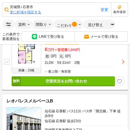
0円
0円
敷
礼
2LDK
59.31m
2
2階
宮城県
石巻市
変更
更に町域を指定する
条件保存
画像：25枚
最上階
角部屋
賃料
間取り
空室状況をお問い合わせ
こだわり
この条件で
LINEで受け取る
メールで受け取る
新着通知を
敷金なし
礼金なし
6
万円
管理費
1,000円
0円
0円
敷
礼
2LDK
59.31m
2
2階
画像：23枚
最上階
角部屋
空室状況をお問い合わせ
レオパレスメルベーユB
仙石線 石巻駅 バス11分 バス停「開北橋」下車 徒
歩8分
仙石線 石巻駅 徒歩23分