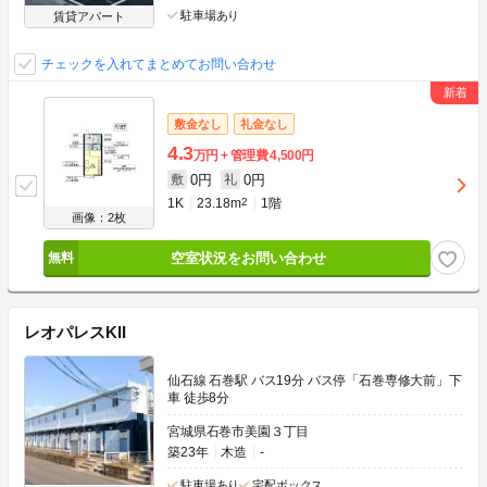
駐車場あり
賃貸アパート
チェックを入れてまとめてお問い合わせ
敷金なし
礼金なし
4.3
万円
管理費
4,500円
0円
0円
敷
礼
1K
23.18m
2
1階
画像：2枚
空室状況をお問い合わせ
レオパレスKII
仙石線 石巻駅 バス19分 バス停「石巻専修大前」下
車 徒歩8分
宮城県石巻市美園３丁目
築23年
木造
-
駐車場あり
宅配ボックス