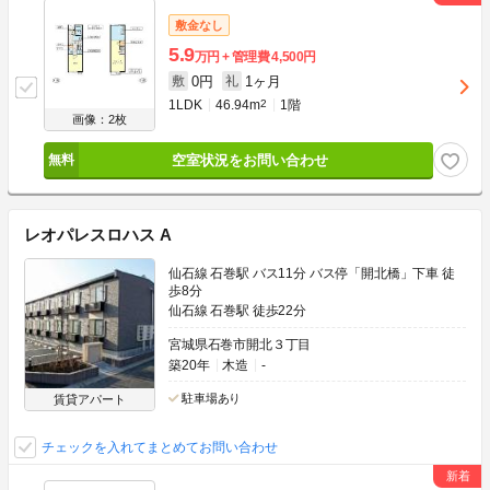
敷金なし
5.9
万円
管理費
4,500円
0円
1ヶ月
敷
礼
1LDK
46.94m
2
1階
画像：2枚
空室状況をお問い合わせ
レオパレスロハス A
仙石線 石巻駅 バス11分 バス停「開北橋」下車 徒
歩8分
仙石線 石巻駅 徒歩22分
宮城県石巻市開北３丁目
築20年
木造
-
駐車場あり
賃貸アパート
チェックを入れてまとめてお問い合わせ