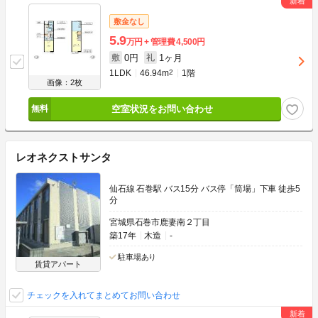
敷金なし
5.9
万円
管理費
4,500円
0円
1ヶ月
敷
礼
1LDK
46.94m
2
1階
画像：2枚
空室状況をお問い合わせ
レオネクストサンタ
仙石線 石巻駅 バス15分 バス停「筒場」下車 徒歩5
分
宮城県石巻市鹿妻南２丁目
築17年
木造
-
駐車場あり
賃貸アパート
チェックを入れてまとめてお問い合わせ