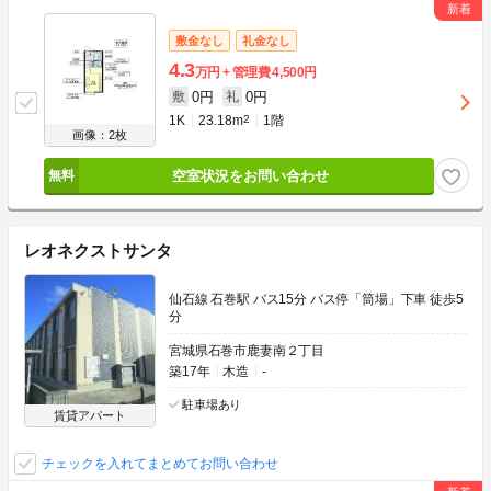
敷金なし
礼金なし
4.3
万円
管理費
4,500円
0円
0円
敷
礼
1K
23.18m
2
1階
画像：2枚
空室状況をお問い合わせ
レオネクストサンタ
仙石線 石巻駅 バス15分 バス停「筒場」下車 徒歩5
分
宮城県石巻市鹿妻南２丁目
築17年
木造
-
駐車場あり
賃貸アパート
チェックを入れてまとめてお問い合わせ