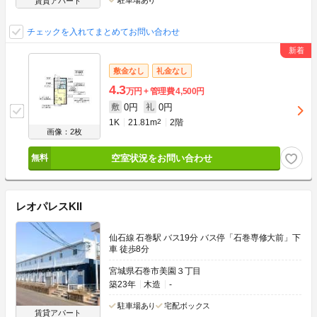
駐車場あり
賃貸アパート
チェックを入れてまとめてお問い合わせ
敷金なし
礼金なし
4.3
万円
管理費
4,500円
0円
0円
敷
礼
1K
21.81m
2
2階
画像：2枚
空室状況をお問い合わせ
レオパレスKII
仙石線 石巻駅 バス19分 バス停「石巻専修大前」下
車 徒歩8分
宮城県石巻市美園３丁目
築23年
木造
-
駐車場あり
宅配ボックス
賃貸アパート