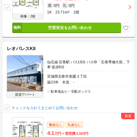
0円
0円
敷
礼
1K
23.71m
2
1階
画像：2枚
空室状況をお問い合わせ
レオパレスKII
仙石線 石巻駅 バス19分 バス停「石巻専修大前」下
車 徒歩8分
宮城県石巻市美園３丁目
築23年
木造
-
駐車場あり
宅配ボックス
賃貸アパート
チェックを入れてまとめてお問い合わせ
敷金なし
礼金なし
4.1
万円
管理費
4,500円