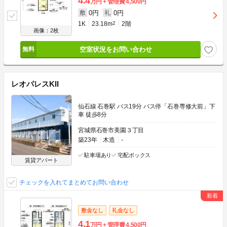
4.4
万円
管理費
4,500円
0円
0円
敷
礼
1K
23.18m
2
2階
画像：2枚
空室状況をお問い合わせ
レオパレスKII
仙石線 石巻駅 バス19分 バス停「石巻専修大前」下
車 徒歩8分
宮城県石巻市美園３丁目
築23年
木造
-
駐車場あり
宅配ボックス
賃貸アパート
チェックを入れてまとめてお問い合わせ
敷金なし
礼金なし
4.1
万円
管理費
4,500円