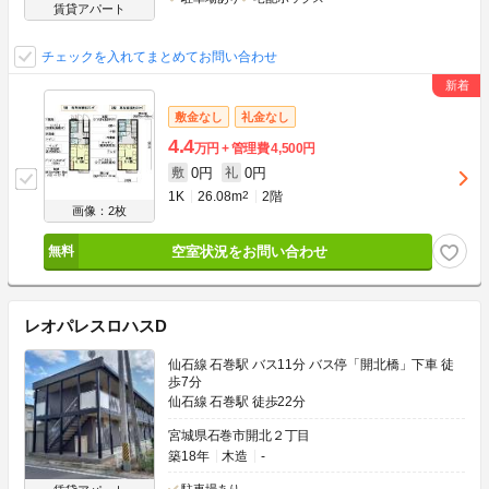
賃貸アパート
チェックを入れてまとめてお問い合わせ
敷金なし
礼金なし
4.4
万円
管理費
4,500円
0円
0円
敷
礼
1K
26.08m
2
2階
画像：2枚
空室状況をお問い合わせ
レオパレスロハスD
仙石線 石巻駅 バス11分 バス停「開北橋」下車 徒
歩7分
仙石線 石巻駅 徒歩22分
宮城県石巻市開北２丁目
築18年
木造
-