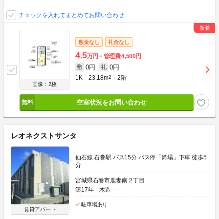
チェックを入れてまとめてお問い合わせ
敷金なし
礼金なし
4.5
万円
管理費
4,500円
0円
0円
敷
礼
1K
23.18m
2
2階
画像：2枚
空室状況をお問い合わせ
レオネクストサンタ
仙石線 石巻駅 バス15分 バス停「筒場」下車 徒歩5
分
宮城県石巻市鹿妻南２丁目
築17年
木造
-
駐車場あり
賃貸アパート