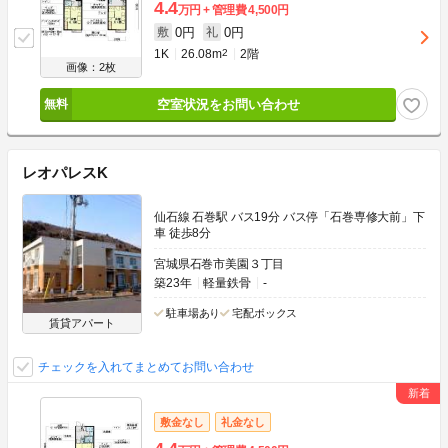
4.4
万円
管理費
4,500円
0円
0円
敷
礼
1K
26.08m
2
2階
画像：2枚
空室状況をお問い合わせ
レオパレスK
仙石線 石巻駅 バス19分 バス停「石巻専修大前」下
車 徒歩8分
宮城県石巻市美園３丁目
築23年
軽量鉄骨
-
駐車場あり
宅配ボックス
賃貸アパート
チェックを入れてまとめてお問い合わせ
敷金なし
礼金なし