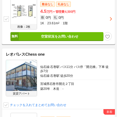
敷金なし
礼金なし
4.5
万円
管理費
4,500円
0円
0円
敷
礼
1K
23.61m
2
1階
画像：2枚
空室状況をお問い合わせ
レオパレスChess one
仙石線 石巻駅 バス11分 バス停「開北橋」下車 徒
歩7分
仙石線 石巻駅 徒歩20分
宮城県石巻市開北２丁目
築20年
木造
-
賃貸アパート
チェックを入れてまとめてお問い合わせ