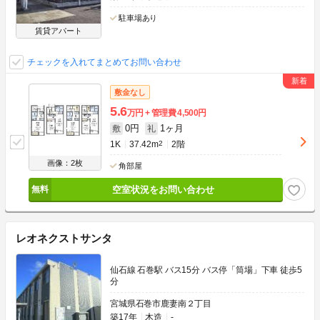
駐車場あり
賃貸アパート
チェックを入れてまとめてお問い合わせ
敷金なし
5.6
万円
管理費
4,500円
0円
1ヶ月
敷
礼
1K
37.42m
2
2階
画像：2枚
角部屋
空室状況をお問い合わせ
レオネクストサンタ
仙石線 石巻駅 バス15分 バス停「筒場」下車 徒歩5
分
宮城県石巻市鹿妻南２丁目
築17年
木造
-