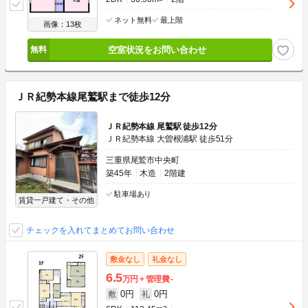
ネット無料
最上階
画像：13枚
空室状況をお問い合わせ
ＪＲ紀勢本線尾鷲駅まで徒歩12分
ＪＲ紀勢本線 尾鷲駅 徒歩12分
ＪＲ紀勢本線 大曽根浦駅 徒歩51分
三重県尾鷲市中央町
築45年
木造
2階建
駐車場あり
賃貸一戸建て・その他
チェックを入れてまとめてお問い合わせ
敷金なし
礼金なし
6.5
万円
管理費
-
0円
0円
敷
礼