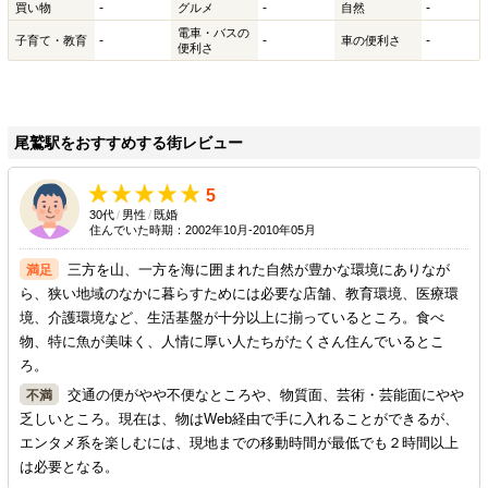
-
-
-
買い物
グルメ
自然
電車・バスの
-
-
-
子育て・教育
車の便利さ
便利さ
尾鷲駅をおすすめする街レビュー
5
30代
/
男性
/
既婚
住んでいた時期：2002年10月-2010年05月
三方を山、一方を海に囲まれた自然が豊かな環境にありなが
ら、狭い地域のなかに暮らすためには必要な店舗、教育環境、医療環
境、介護環境など、生活基盤が十分以上に揃っているところ。食べ
物、特に魚が美味く、人情に厚い人たちがたくさん住んでいるとこ
ろ。
交通の便がやや不便なところや、物質面、芸術・芸能面にやや
乏しいところ。現在は、物はWeb経由で手に入れることができるが、
エンタメ系を楽しむには、現地までの移動時間が最低でも２時間以上
は必要となる。