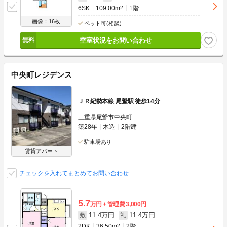
6SK
109.00m
2
1階
画像：16枚
ペット可(相談)
空室状況をお問い合わせ
中央町レジデンス
ＪＲ紀勢本線 尾鷲駅 徒歩14分
三重県尾鷲市中央町
築28年
木造
2階建
駐車場あり
賃貸アパート
チェックを入れてまとめてお問い合わせ
5.7
万円
管理費
3,000円
11.4万円
11.4万円
敷
礼
2DK
36.50m
2
2階