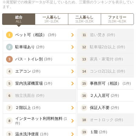
※尾鷲駅での検索データが不足しているため、三重県のランキングを表示してい
ます。
総合
一人暮らし
二人暮らし
ファミリー
ALL
1R~1LDK
1LDK~2LDK
2LDK~4LDK
ペット可（相談）
追い焚き
(3件)
(0件)
1
11
駐車場あり
駐車場2台以上
(2件)
(0件)
2
12
バス・トイレ別
家具・家電付
(3件)
(0件)
3
13
エアコン
コンロ2口以上
(2件)
(0件)
4
14
室内洗濯機置場
事務所可（相談）
(1件)
(1件)
5
15
独立洗面台
２人入居可
(0件)
(2件)
6
16
２階以上
保証人不要
(1件)
(2件)
7
17
インターネット利用料無料
(1
オートロック
(0件)
18
8
件)
１階
(2件)
19
温水洗浄便座
(1件)
9