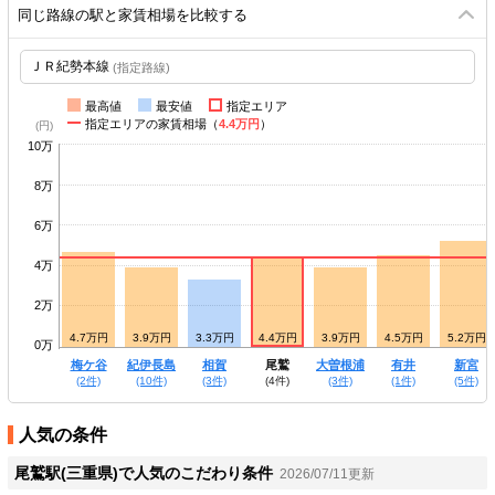
同じ路線の駅と家賃相場を比較する
(指定路線)
最高値
最安値
指定エリア
指定エリアの家賃相場（
4.4万円
）
10万
8万
6万
4万
2万
4.7万円
4.7万円
3.9万円
3.3万円
4.4万円
3.9万円
4.5万円
5.2万円
0万
大内山
梅ケ谷
紀伊長島
相賀
尾鷲
大曽根浦
有井
新宮
(2件)
(2件)
(10件)
(3件)
(4件)
(3件)
(1件)
(5件)
人気の条件
尾鷲駅(三重県)で人気のこだわり条件
2026/07/11更新