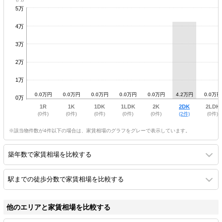
5万
4万
3万
2万
1万
0.0万円
0.0万円
0.0万円
0.0万円
0.0万円
4.2万円
0.0万円
0万
1R
1K
1DK
1LDK
2K
2DK
2LDK
(0件)
(0件)
(0件)
(0件)
(0件)
(2件)
(0件)
※該当物件数が4件以下の場合は、家賃相場のグラフをグレーで表示しています。
築年数で家賃相場を比較する
駅までの徒歩分数で家賃相場を比較する
他のエリアと家賃相場を比較する