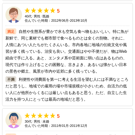
5
40代
/
男性
/
既婚
住んでいた時期：2012年06月-2013年10月
自然や生態系が豊かで水も空気も食べ物もおいしい。特に魚が
新鮮で、同じ素材でも都市部で食べるものとは全くの別物。それに、
人情にあつい人たちがたくさんいる。市内各地に地域の伝統文化や風
習が多く残っている。治安も良い。交通面はやや不便だが、物はWeb
経由で手に入る。あと、エンタメ系や芸術面に弱い点はあるものの、
現代では作り上げることの困難な、古きよき、あるいは懐かしい日本
の景色や郷土、風景が市内や近郊に多く残っている。
利便性や消費面を第一に考える生活を望む人には不満なところ
だと思うし、地域での雇用の場や市場規模が小さいため、自活力の低
い人にが他所からくるには厳しい点もあると思う。ただ、自立した生
活力を持つ人にとっては最高の地域だと思う。
5
30代
/
男性
/
未婚
住んでいた時期：2011年01月-2011年12月