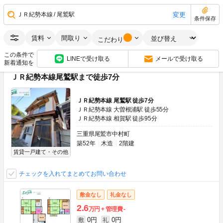
0円
0円
敷
礼
2DK
30.48m
2
1階
変更
ＪＲ紀勢本線
尾鷲駅
条件保存
画像：17枚
フリーレント
ペット可(相談)
角部屋
賃料
間取り
こだわり
空室状況をお問い合わせ
この条件で
LINEで受け取る
メールで受け取る
新着通知を
ＪＲ紀勢本線尾鷲駅まで徒歩7分
ＪＲ紀勢本線 尾鷲駅 徒歩7分
ＪＲ紀勢本線 大曽根浦駅 徒歩55分
ＪＲ紀勢本線 相賀駅 徒歩95分
三重県尾鷲市中村町
築52年
木造
2階建
賃貸一戸建て・その他
チェックを入れてまとめてお問い合わせ
敷金なし
礼金なし
2.6
万円
管理費
-
0円
0円
敷
礼