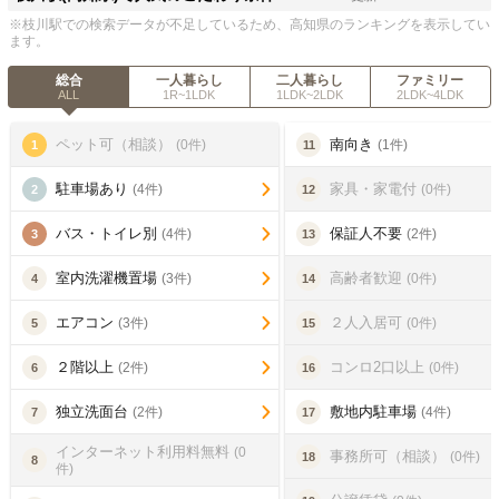
※枝川駅での検索データが不足しているため、高知県のランキングを表示してい
ます。
総合
一人暮らし
二人暮らし
ファミリー
ALL
1R~1LDK
1LDK~2LDK
2LDK~4LDK
ペット可（相談）
南向き
(0件)
(1件)
1
11
駐車場あり
家具・家電付
(4件)
(0件)
2
12
バス・トイレ別
保証人不要
(4件)
(2件)
3
13
室内洗濯機置場
高齢者歓迎
(3件)
(0件)
4
14
エアコン
２人入居可
(3件)
(0件)
5
15
２階以上
コンロ2口以上
(2件)
(0件)
6
16
独立洗面台
敷地内駐車場
(2件)
(4件)
7
17
インターネット利用料無料
(0
事務所可（相談）
(0件)
18
8
件)