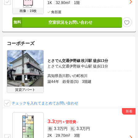
1K
32.90m
2
1階
画像：19枚
角部屋
空室状況をお問い合わせ
コーポチーズ
とさでん交通伊野線 枝川駅 徒歩13分
とさでん交通伊野線 中山駅 徒歩11分
高知県吾川郡いの町枝川
築44年
鉄骨造(S)
3階建
賃貸アパート
チェックを入れてまとめてお問い合わせ
3.3
万円
管理費
-
3.3万円
3.3万円
敷
礼
2K
29.70m
2
3階