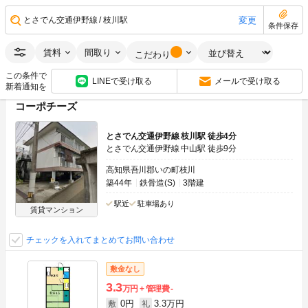
0円
4.25万円
敷
礼
1K
32.90m
2
1階
変更
とさでん交通伊野線
枝川駅
条件保存
画像：20枚
角部屋
賃料
間取り
こだわり
空室状況をお問い合わせ
この条件で
LINEで受け取る
メールで受け取る
新着通知を
コーポチーズ
とさでん交通伊野線 枝川駅 徒歩4分
とさでん交通伊野線 中山駅 徒歩9分
高知県吾川郡いの町枝川
築44年
鉄骨造(S)
3階建
駅近
駐車場あり
賃貸マンション
チェックを入れてまとめてお問い合わせ
敷金なし
3.3
万円
管理費
-
0円
3.3万円
敷
礼