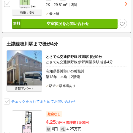
2K
29.81m
2
3階
画像：8枚
最上階
空室状況をお問い合わせ
土讃線枝川駅まで徒歩4分
とさでん交通伊野線 枝川駅 徒歩4分
とさでん交通伊野線 伊野商業前駅 徒歩4分
高知県吾川郡いの町枝川
築18年
木造
2階建
駅近
駐車場あり
賃貸アパート
チェックを入れてまとめてお問い合わせ
敷金なし
4.25
万円
管理費
3,500円
0円
4.25万円
敷
礼