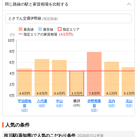
同じ路線の駅と家賃相場を比較する
(指定路線)
最高値
最安値
指定エリア
指定エリアの家賃相場（
4.5万円
）
10万
8万
6万
4万
2万
4.5万円
4.9万円
6.6万円
6.4万円
4.5万円
7.8万円
6.1万円
5.1万円
0万
咥内
宇治団地
八代通
中山
枝川
伊野商業
北内
北山
(11件)
前
(4件)
(4件)
(3件)
前
(3件)
(5件)
(3件)
(3件)
人気の条件
枝川駅(高知県)で人気のこだわり条件
2026/07/11更新