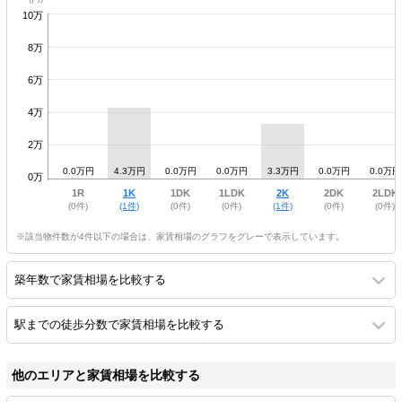
10万
8万
6万
4万
2万
0.0万円
4.3万円
0.0万円
0.0万円
3.3万円
0.0万円
0.0万円
0万
1R
1K
1DK
1LDK
2K
2DK
2LDK
(0件)
(1件)
(0件)
(0件)
(1件)
(0件)
(0件)
※該当物件数が4件以下の場合は、家賃相場のグラフをグレーで表示しています。
築年数で家賃相場を比較する
駅までの徒歩分数で家賃相場を比較する
他のエリアと家賃相場を比較する