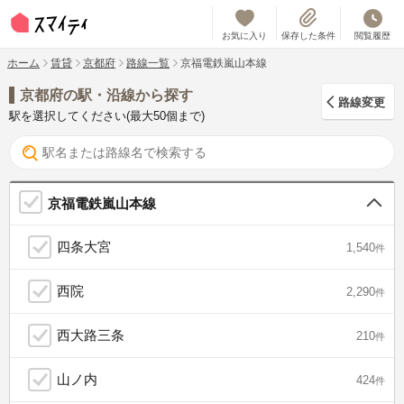
お気に入り
保存した条件
閲覧履歴
ホーム
賃貸
京都府
路線一覧
京福電鉄嵐山本線
京都府の駅・沿線から探す
路線変更
駅を選択してください(最大50個まで)
京福電鉄嵐山本線
四条大宮
1,540
件
西院
2,290
件
西大路三条
210
件
山ノ内
424
件