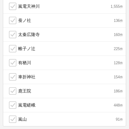
嵐電天神川
1,555
件
蚕ノ社
136
件
太秦広隆寺
160
件
帷子ノ辻
225
件
有栖川
128
件
車折神社
154
件
鹿王院
186
件
嵐電嵯峨
448
件
嵐山
91
件