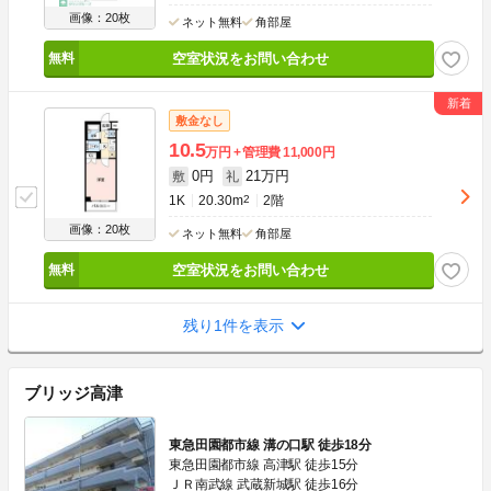
画像：20枚
ネット無料
角部屋
空室状況をお問い合わせ
敷金なし
10.5
万円
管理費
11,000円
0円
21万円
敷
礼
1K
20.30m
2
2階
画像：20枚
ネット無料
角部屋
空室状況をお問い合わせ
残り1件を表示
ブリッジ高津
東急田園都市線 溝の口駅 徒歩18分
東急田園都市線 高津駅 徒歩15分
ＪＲ南武線 武蔵新城駅 徒歩16分