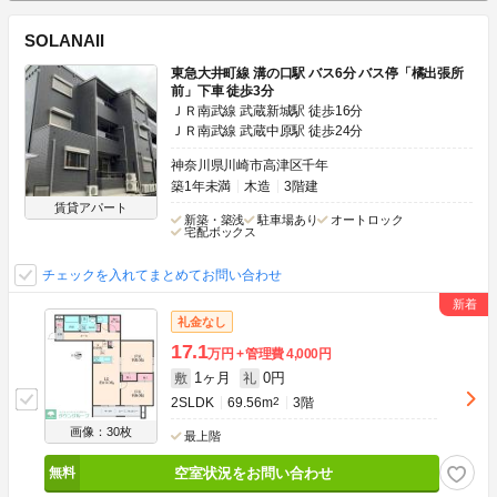
SOLANAII
東急大井町線 溝の口駅 バス6分 バス停「橘出張所
前」下車 徒歩3分
ＪＲ南武線 武蔵新城駅 徒歩16分
ＪＲ南武線 武蔵中原駅 徒歩24分
神奈川県川崎市高津区千年
築1年未満
木造
3階建
賃貸アパート
新築・築浅
駐車場あり
オートロック
宅配ボックス
チェックを入れてまとめてお問い合わせ
礼金なし
17.1
万円
管理費
4,000円
1ヶ月
0円
敷
礼
2SLDK
69.56m
2
3階
画像：30枚
最上階
空室状況をお問い合わせ