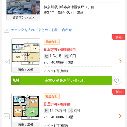
神奈川県川崎市高津区坂戸３丁目
築37年
鉄筋(RC)
4階建
賃貸マンション
チェックを入れてまとめてお問い合わせ
礼金なし
9.5
万円
管理費
0円
1.5ヶ月
0円
敷
礼
2K
40.00m
2
3階
画像：20枚
ペット可(相談)
空室状況をお問い合わせ
礼金なし
9.5
万円
管理費
-
14.25万円
0円
敷
礼
2K
40.00m
2
3階
画像：20枚
ペット可(相談)