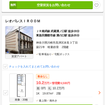
空室状況をお問い合わせ
レオパレスＩＲＯＯＭ
ＪＲ南武線 武蔵溝ノ口駅 徒歩19分
東急田園都市線 溝の口駅 徒歩20分
神奈川県川崎市高津区末長３丁目
築21年
軽量鉄骨
2階建
駐車場あり
宅配ボックス
賃貸アパート
チェックを入れてまとめてお問い合わせ
敷金なし
10.2
万円
管理費
6,500円
0円
10.2万円
敷
礼
1K
19.87m
2
2階
画像：20枚
最上階
南向き