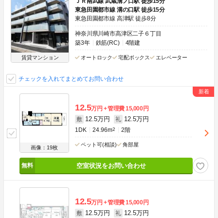
ＪＲ南武線 武蔵溝ノ口駅 徒歩15分
東急田園都市線 溝の口駅 徒歩15分
東急田園都市線 高津駅 徒歩8分
神奈川県川崎市高津区二子６丁目
築3年
鉄筋(RC)
4階建
賃貸マンション
オートロック
宅配ボックス
エレベーター
チェックを入れてまとめてお問い合わせ
12.5
万円
管理費
15,000円
12.5万円
12.5万円
敷
礼
1DK
24.96m
2
2階
ペット可(相談)
角部屋
画像：19枚
空室状況をお問い合わせ
12.5
万円
管理費
15,000円
12.5万円
12.5万円
敷
礼