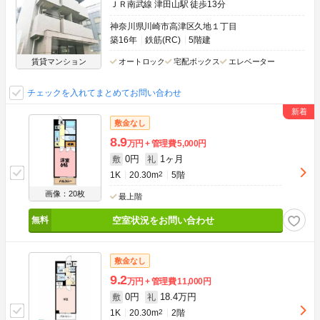
ＪＲ南武線 津田山駅 徒歩13分
神奈川県川崎市高津区久地１丁目
築16年
鉄筋(RC)
5階建
賃貸マンション
オートロック
宅配ボックス
エレベーター
チェックを入れてまとめてお問い合わせ
敷金なし
8.9
万円
管理費
5,000円
0円
1ヶ月
敷
礼
1K
20.30m
2
5階
画像：20枚
最上階
空室状況をお問い合わせ
敷金なし
9.2
万円
管理費
11,000円
0円
18.4万円
敷
礼
1K
20.30m
2
2階