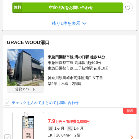
空室状況をお問い合わせ
残り1件を表示
GRACE WOOD溝口
東急田園都市線 溝の口駅 徒歩14分
東急田園都市線 高津駅 徒歩10分
東急田園都市線 二子新地駅 徒歩10分
神奈川県川崎市高津区溝口５丁目
築2年
木造
2階建
賃貸アパート
チェックを入れてまとめてお問い合わせ
7.9
万円
管理費
3,000円
1ヶ月
1ヶ月
敷
礼
1K
20.04m
2
2階