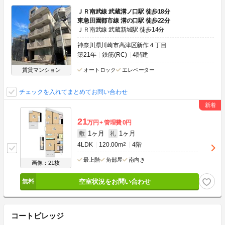
ＪＲ南武線 武蔵溝ノ口駅 徒歩18分
東急田園都市線 溝の口駅 徒歩22分
ＪＲ南武線 武蔵新城駅 徒歩14分
神奈川県川崎市高津区新作４丁目
築21年
鉄筋(RC)
4階建
賃貸マンション
オートロック
エレベーター
チェックを入れてまとめてお問い合わせ
21
万円
管理費
0円
1ヶ月
1ヶ月
敷
礼
4LDK
120.00m
2
4階
最上階
角部屋
南向き
画像：21枚
空室状況をお問い合わせ
コートビレッジ