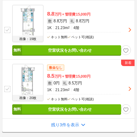
8.8
万円
管理費
15,000円
8.8万円
8.8万円
敷
礼
1K
21.23m
2
4階
ネット無料
ペット可(相談)
画像：19枚
空室状況をお問い合わせ
敷金なし
8.5
万円
管理費
15,000円
0円
8.5万円
敷
礼
1K
21.23m
2
4階
画像：20枚
ネット無料
ペット可(相談)
空室状況をお問い合わせ
残り3件を表示