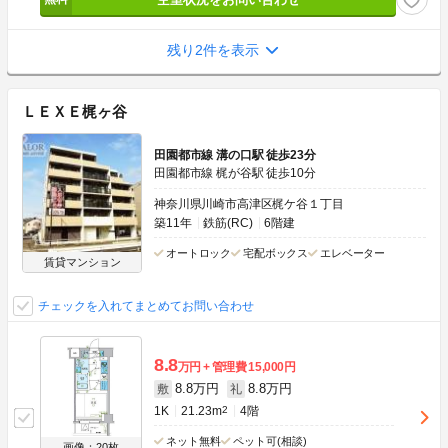
残り2件を表示
ＬＥＸＥ梶ヶ谷
田園都市線 溝の口駅 徒歩23分
田園都市線 梶が谷駅 徒歩10分
神奈川県川崎市高津区梶ケ谷１丁目
築11年
鉄筋(RC)
6階建
オートロック
宅配ボックス
エレベーター
賃貸マンション
チェックを入れてまとめてお問い合わせ
8.8
万円
管理費
15,000円
8.8万円
8.8万円
敷
礼
1K
21.23m
2
4階
ネット無料
ペット可(相談)
画像：20枚