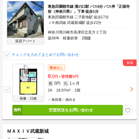
東急田園都市線 溝の口駅 バス6分 バス停「正福寺
前（神奈川県）」下車 徒歩1分
東急田園都市線 二子新地駅 徒歩17分
ＪＲ南武線 武蔵新城駅 徒歩22分
神奈川県川崎市高津区北見方２丁目
築36年
軽量鉄骨
2階建
賃貸アパート
チェックを入れてまとめてお問い合わせ
敷金なし
6
万円
管理費
0円
0円
1ヶ月
敷
礼
1K
18.97m
2
1階
画像：21枚
角部屋
南向き
空室状況をお問い合わせ
ＭＡＸＩＶ武蔵新城