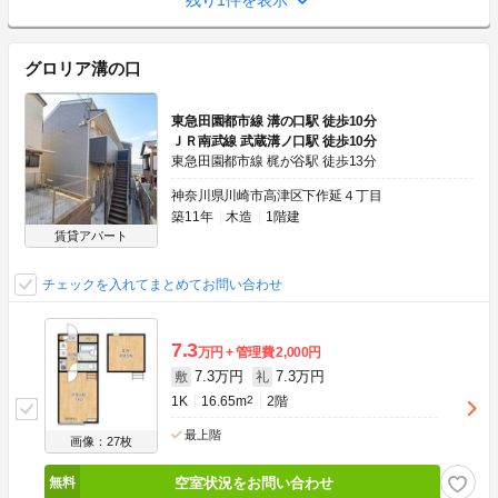
残り1件を表示
グロリア溝の口
東急田園都市線 溝の口駅 徒歩10分
ＪＲ南武線 武蔵溝ノ口駅 徒歩10分
東急田園都市線 梶が谷駅 徒歩13分
神奈川県川崎市高津区下作延４丁目
築11年
木造
1階建
賃貸アパート
チェックを入れてまとめてお問い合わせ
7.3
万円
管理費
2,000円
7.3万円
7.3万円
敷
礼
1K
16.65m
2
2階
最上階
画像：27枚
空室状況をお問い合わせ