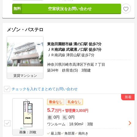
空室状況をお問い合わせ
メゾン・パステロ
東急田園都市線 溝の口駅 徒歩7分
ＪＲ南武線 武蔵溝ノ口駅 徒歩7分
ＪＲ南武線 津田山駅 徒歩7分
神奈川県川崎市高津区下作延７丁目
築34年
鉄骨造(S)
3階建
賃貸マンション
チェックを入れてまとめてお問い合わせ
敷金なし
礼金なし
5.7
万円
管理費
3,000円
0円
0円
敷
礼
ワンルーム
18.90m
2
3階
画像：20枚
最上階
角部屋
南向き