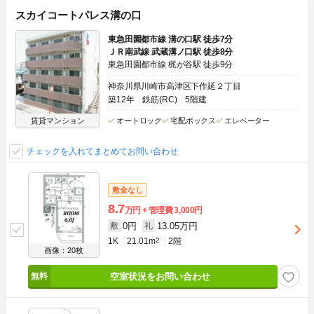
スカイコートパレス溝の口
東急田園都市線 溝の口駅 徒歩7分
ＪＲ南武線 武蔵溝ノ口駅 徒歩8分
東急田園都市線 梶が谷駅 徒歩9分
神奈川県川崎市高津区下作延２丁目
築12年
鉄筋(RC)
5階建
賃貸マンション
オートロック
宅配ボックス
エレベーター
チェックを入れてまとめてお問い合わせ
敷金なし
8.7
万円
管理費
3,000円
0円
13.05万円
敷
礼
1K
21.01m
2
2階
画像：20枚
空室状況をお問い合わせ