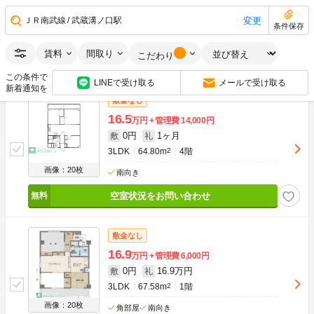
0円
17.5万円
敷
礼
3LDK
64.80m
2
4階
変更
ＪＲ南武線
武蔵溝ノ口駅
条件保存
画像：20枚
南向き
賃料
間取り
こだわり
空室状況をお問い合わせ
この条件で
LINEで受け取る
メールで受け取る
新着通知を
敷金なし
16.5
万円
管理費
14,000円
0円
1ヶ月
敷
礼
3LDK
64.80m
2
4階
画像：20枚
南向き
空室状況をお問い合わせ
敷金なし
16.9
万円
管理費
6,000円
0円
16.9万円
敷
礼
3LDK
67.58m
2
1階
画像：20枚
角部屋
南向き