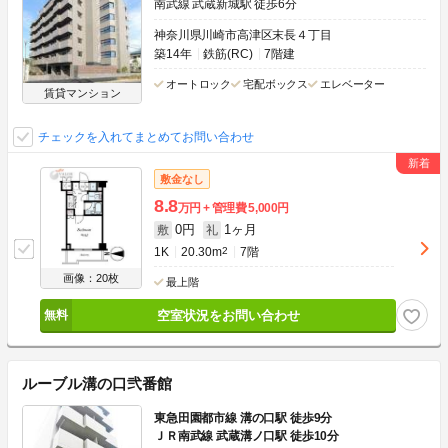
南武線 武蔵新城駅 徒歩6分
神奈川県川崎市高津区末長４丁目
築14年
鉄筋(RC)
7階建
オートロック
宅配ボックス
エレベーター
賃貸マンション
チェックを入れてまとめてお問い合わせ
敷金なし
8.8
万円
管理費
5,000円
0円
1ヶ月
敷
礼
1K
20.30m
2
7階
画像：20枚
最上階
空室状況をお問い合わせ
ルーブル溝の口弐番館
東急田園都市線 溝の口駅 徒歩9分
ＪＲ南武線 武蔵溝ノ口駅 徒歩10分