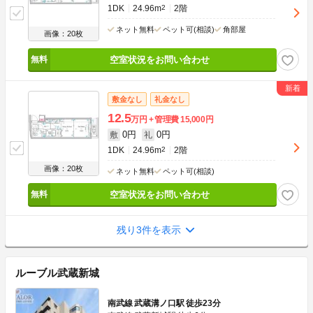
1DK
24.96m
2
2階
ネット無料
ペット可(相談)
角部屋
画像：20枚
空室状況をお問い合わせ
敷金なし
礼金なし
12.5
万円
管理費
15,000円
0円
0円
敷
礼
1DK
24.96m
2
2階
画像：20枚
ネット無料
ペット可(相談)
空室状況をお問い合わせ
残り3件を表示
ルーブル武蔵新城
南武線 武蔵溝ノ口駅 徒歩23分