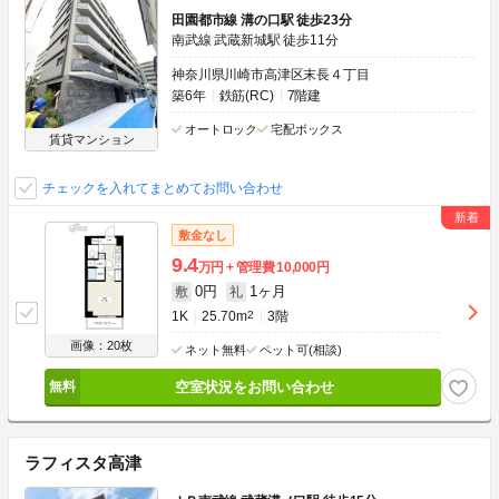
田園都市線 溝の口駅 徒歩23分
南武線 武蔵新城駅 徒歩11分
神奈川県川崎市高津区末長４丁目
築6年
鉄筋(RC)
7階建
オートロック
宅配ボックス
賃貸マンション
チェックを入れてまとめてお問い合わせ
敷金なし
9.4
万円
管理費
10,000円
0円
1ヶ月
敷
礼
1K
25.70m
2
3階
画像：20枚
ネット無料
ペット可(相談)
空室状況をお問い合わせ
ラフィスタ高津