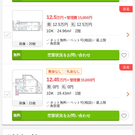
12.5
万円
管理費
15,000円
12.5万円
12.5万円
敷
礼
1DK
24.96m
2
2階
ネット無料
ペット可(相談)
最上階
角部屋
画像：20枚
空室状況をお問い合わせ
敷金なし
礼金なし
12.45
万円
管理費
15,000円
0円
0円
敷
礼
1DK
26.43m
2
1階
ネット無料
ペット可(相談)
最上階
画像：21枚
角部屋
空室状況をお問い合わせ