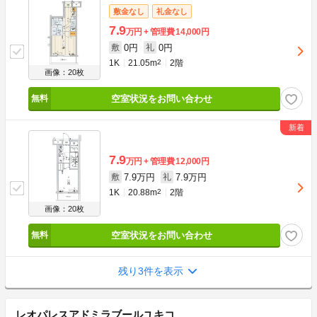
敷金なし
礼金なし
7.9
万円
管理費
14,000円
0円
0円
敷
礼
1K
21.05m
2
2階
画像：20枚
空室状況をお問い合わせ
7.9
万円
管理費
12,000円
7.9万円
7.9万円
敷
礼
1K
20.88m
2
2階
画像：20枚
空室状況をお問い合わせ
残り3件を表示
レオパレスアドミラブールユキコ