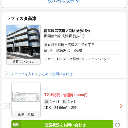
残り2件を表示
ラフィスタ高津
南武線 武蔵溝ノ口駅 徒歩15分
田園都市線 高津駅 徒歩8分
神奈川県川崎市高津区二子６丁目
築3年
鉄筋(RC)
2階建
オートロック
宅配ボックス
エレベーター
賃貸マンション
チェックを入れてまとめてお問い合わせ
12.5
万円
管理費
15,000円
1ヶ月
1ヶ月
敷
礼
1DK
24.96m
2
2階
画像：21枚
空室状況をお問い合わせ