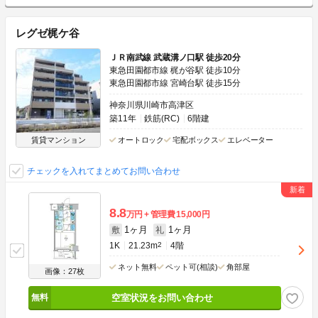
レグゼ梶ケ谷
ＪＲ南武線 武蔵溝ノ口駅 徒歩20分
東急田園都市線 梶が谷駅 徒歩10分
東急田園都市線 宮崎台駅 徒歩15分
神奈川県川崎市高津区
築11年
鉄筋(RC)
6階建
賃貸マンション
オートロック
宅配ボックス
エレベーター
チェックを入れてまとめてお問い合わせ
8.8
万円
管理費
15,000円
1ヶ月
1ヶ月
敷
礼
1K
21.23m
2
4階
ネット無料
ペット可(相談)
角部屋
画像：27枚
空室状況をお問い合わせ