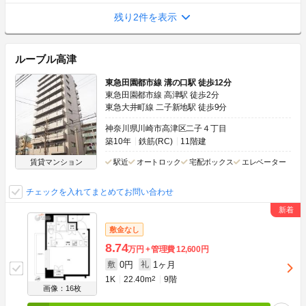
残り2件を表示
ルーブル高津
東急田園都市線 溝の口駅 徒歩12分
東急田園都市線 高津駅 徒歩2分
東急大井町線 二子新地駅 徒歩9分
神奈川県川崎市高津区二子４丁目
築10年
鉄筋(RC)
11階建
賃貸マンション
駅近
オートロック
宅配ボックス
エレベーター
チェックを入れてまとめてお問い合わせ
敷金なし
8.74
万円
管理費
12,600円
0円
1ヶ月
敷
礼
1K
22.40m
2
9階
画像：16枚