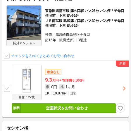
東急田園都市線 溝の口駅 バス26分 バス停「子母口
住宅前」下車 徒歩1分
ＪＲ南武線 武蔵溝ノ口駅 バス30分 バス停「子母口
住宅前」下車 徒歩1分
神奈川県川崎市高津区子母口
築16年
鉄骨造(S)
3階建
賃貸マンション
チェックを入れてまとめてお問い合わせ
敷金なし
9.3
万円
管理費
6,500円
0円
1ヶ月
敷
礼
1K
19.87m
2
1階
画像：22枚
空室状況をお問い合わせ
セシオン橘