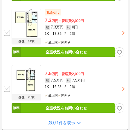
礼金なし
7.3
万円
管理費
2,000円
7.3万円
0円
敷
礼
1K
17.82m
2
2階
画像：14枚
最上階
南向き
空室状況をお問い合わせ
7.5
万円
管理費
2,000円
7.5万円
7.5万円
敷
礼
1K
16.28m
2
2階
最上階
南向き
画像：20枚
空室状況をお問い合わせ
残り1件を表示