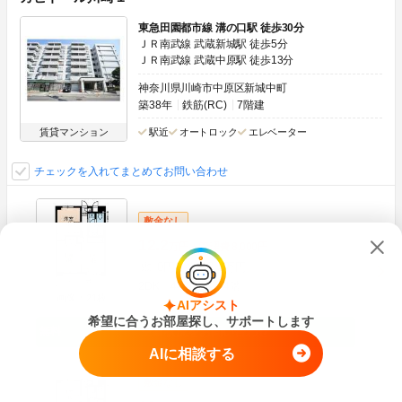
東急田園都市線 溝の口駅 徒歩30分
ＪＲ南武線 武蔵新城駅 徒歩5分
ＪＲ南武線 武蔵中原駅 徒歩13分
神奈川県川崎市中原区新城中町
築38年
鉄筋(RC)
7階建
賃貸マンション
駅近
オートロック
エレベーター
チェックを入れてまとめてお問い合わせ
敷金なし
12.2
万円
管理費
8,000円
0円
12.2万円
敷
礼
2DK
44.00m
2
4階
画像：21枚
AIアシスト
希望に合うお部屋探し、サポートします
空室状況をお問い合わせ
AIに相談する
敷金なし