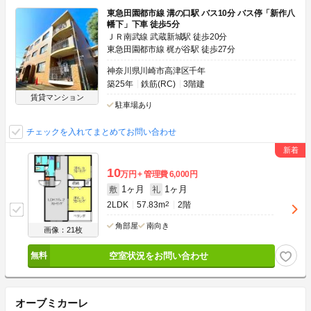
東急田園都市線 溝の口駅 バス10分 バス停「新作八
幡下」下車 徒歩5分
ＪＲ南武線 武蔵新城駅 徒歩20分
東急田園都市線 梶が谷駅 徒歩27分
神奈川県川崎市高津区千年
築25年
鉄筋(RC)
3階建
賃貸マンション
駐車場あり
チェックを入れてまとめてお問い合わせ
10
万円
管理費
6,000円
1ヶ月
1ヶ月
敷
礼
2LDK
57.83m
2
2階
角部屋
南向き
画像：21枚
空室状況をお問い合わせ
オーブミカーレ