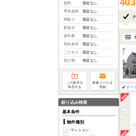
403
賃料
指定なし
専有面積
指定なし
間取り
指定なし
駅徒歩
指定なし
築年数
指定なし
契約条件
指定なし
こだわり
指定なし
並び順
指定なし
この条件を
新着メールを
保存する
登録
すべ
絞り込み検索
基本条件
物件種別
マンション