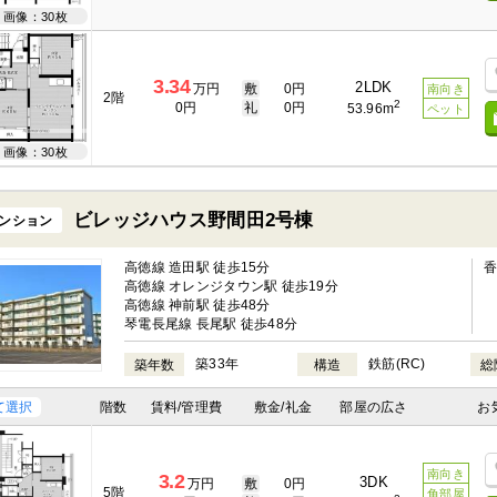
画像：30枚
3.34
2LDK
万円
敷
0円
南向き
2階
2
0円
礼
0円
53.96m
ペット
画像：30枚
ビレッジハウス野間田2号棟
ンション
高徳線 造田駅 徒歩15分
高徳線 オレンジタウン駅 徒歩19分
高徳線 神前駅 徒歩48分
琴電長尾線 長尾駅 徒歩48分
築33年
鉄筋(RC)
築年数
構造
総
て選択
階数
賃料/管理費
敷金/礼金
部屋の広さ
お
南向き
3.2
3DK
万円
敷
0円
5階
角部屋