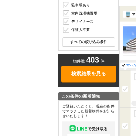
駐車場あり
室内洗濯機置場
マ
デザイナーズ
保証人不要
すべての絞り込み条件
403
物件数
件
すべ
検索結果を見る
この条件の新着通知
ご登録いただくと、現在の条件
でマッチした新着物件をお知ら
せいたします！
LINE
で受け取る