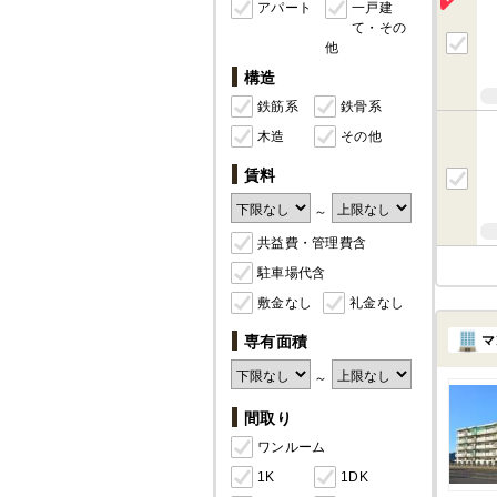
アパート
一戸建
て・その
他
構造
鉄筋系
鉄骨系
木造
その他
賃料
～
共益費・管理費含
駐車場代含
敷金なし
礼金なし
マ
専有面積
～
間取り
ワンルーム
1K
1DK