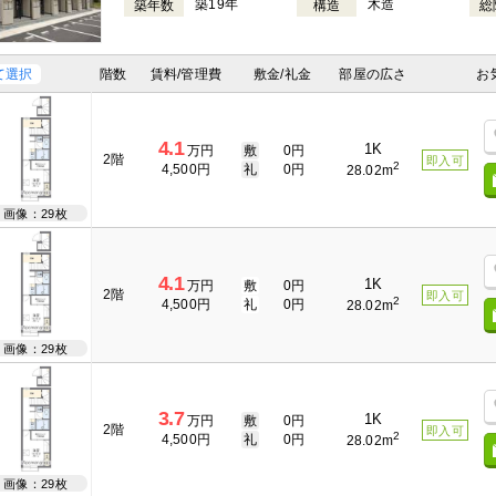
築19年
木造
築年数
構造
総
て選択
階数
賃料/管理費
敷金/礼金
部屋の広さ
お
4.1
1K
万円
敷
0円
2階
即入可
2
4,500円
礼
0円
28.02m
画像：29枚
4.1
1K
万円
敷
0円
2階
即入可
2
4,500円
礼
0円
28.02m
画像：29枚
3.7
1K
万円
敷
0円
2階
即入可
2
4,500円
礼
0円
28.02m
画像：29枚