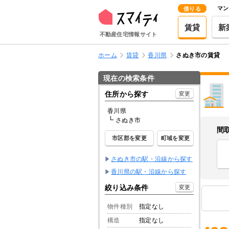
マン
借りる
賃貸
新
不動産住宅情報サイト
ホーム
賃貸
香川県
さぬき市の賃貸
現在の検索条件
住所から探す
変更
香川県
さぬき市
間
市区郡を変更
町域を変更
さぬき市の駅・沿線から探す
香川県の駅・沿線から探す
絞り込み条件
変更
物件種別
指定なし
構造
指定なし