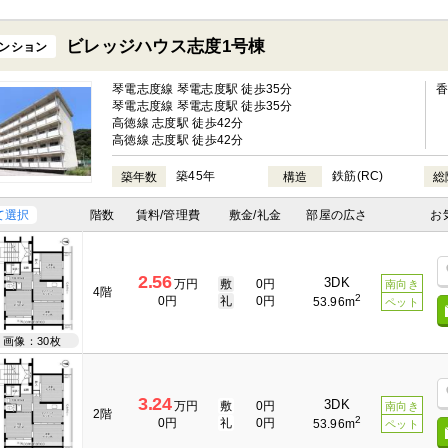
ビレッジハウス志度1号棟
ンション
琴電志度線 琴電志度駅 徒歩35分
琴電志度線 琴電志度駅 徒歩35分
高徳線 志度駅 徒歩42分
高徳線 志度駅 徒歩42分
築45年
鉄筋(RC)
築年数
構造
総
て選択
階数
賃料/管理費
敷金/礼金
部屋の広さ
お
2.56
3DK
万円
敷
0円
南向き
4階
2
0円
礼
0円
53.96m
ペット
画像：30枚
3.24
3DK
万円
敷
0円
南向き
2階
2
0円
礼
0円
53.96m
ペット