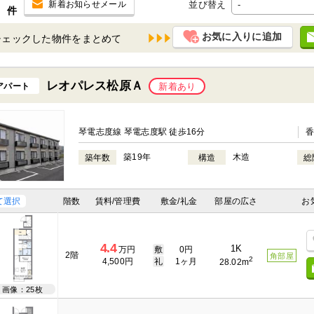
並び替え
新着お知らせメール
件
お気に入りに追加
チェックした物件を
レオパレス松原Ａ
アパート
新着あり
琴電志度線 琴電志度駅 徒歩16分
築19年
木造
築年数
構造
総
て選択
階数
賃料/管理費
敷金/礼金
部屋の広さ
お
4.4
1K
万円
敷
0円
2階
角部屋
2
4,500円
礼
1ヶ月
28.02m
画像：25枚