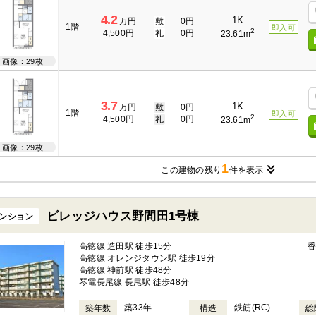
4.2
1K
万円
敷
0円
1階
即入可
2
4,500円
礼
0円
23.61m
画像：29枚
3.7
1K
万円
敷
0円
1階
即入可
2
4,500円
礼
0円
23.61m
画像：29枚
1
この建物の残り
件を表示
ビレッジハウス野間田1号棟
ンション
高徳線 造田駅 徒歩15分
高徳線 オレンジタウン駅 徒歩19分
高徳線 神前駅 徒歩48分
琴電長尾線 長尾駅 徒歩48分
築33年
鉄筋(RC)
築年数
構造
総