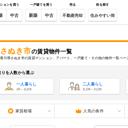
ションを買う
一戸建てを買う
売る
街を探す
築
中古
新築
中古
不動産売却
住みやすい街
さぬき市
の賃貸物件一覧
香川県さぬき市の賃貸マンション、アパート、一戸建て・その他の物件一覧ペー
取りを人数から選ぶ
一人暮らし
二人暮らし
1R～1LDK
1LDK～2LDK
家賃相場
人気の条件