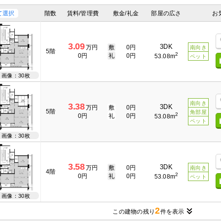
て選択
階数
賃料/管理費
敷金/礼金
部屋の広さ
お
3.09
3DK
万円
敷
0円
南向き
5階
2
0円
礼
0円
53.08m
ペット
画像：30枚
南向き
3.38
3DK
万円
敷
0円
5階
角部屋
2
0円
礼
0円
53.08m
ペット
画像：30枚
3.58
3DK
万円
敷
0円
南向き
4階
2
0円
礼
0円
53.08m
ペット
画像：30枚
2
この建物の残り
件を表示