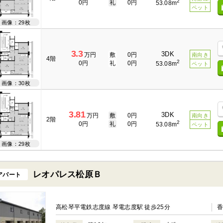
2
0円
礼
0円
53.08m
ペット
画像：29枚
3.3
3DK
万円
敷
0円
南向き
4階
2
0円
礼
0円
53.08m
ペット
画像：30枚
3.81
3DK
万円
敷
0円
南向き
2階
2
0円
礼
0円
53.08m
ペット
画像：29枚
レオパレス松原Ｂ
アパート
高松琴平電鉄志度線 琴電志度駅 徒歩25分