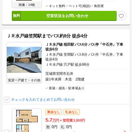
画像：14枚
ネット無料
ペット可(相談)
角部屋
空室状況をお問い合わせ
ＪＲ水戸線笠間駅までバス約8分 徒歩4分
ＪＲ水戸線 稲田駅 バス6分 バス停「中石井」下車
徒歩6分
ＪＲ水戸線 笠間駅 バス8分 バス停「中石井」下車
徒歩4分
ＪＲ水戸線 宍戸駅 徒歩98分
茨城県笠間市石井
築1年未満
木造
2階建
賃貸一戸建て・その他
新築・築浅
駐車場あり
チェックを入れてまとめてお問い合わせ
敷金なし
礼金なし
5.7
万円
管理費
3,000円
0円
0円
敷
礼