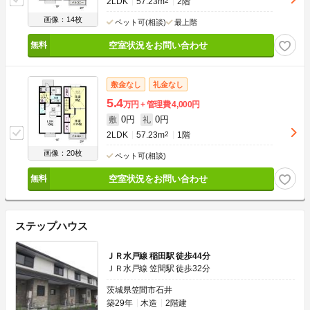
2LDK
57.23m
2
2階
画像：14枚
ペット可(相談)
最上階
空室状況をお問い合わせ
敷金なし
礼金なし
5.4
万円
管理費
4,000円
0円
0円
敷
礼
2LDK
57.23m
2
1階
画像：20枚
ペット可(相談)
空室状況をお問い合わせ
ステップハウス
ＪＲ水戸線 稲田駅 徒歩44分
ＪＲ水戸線 笠間駅 徒歩32分
茨城県笠間市石井
築29年
木造
2階建