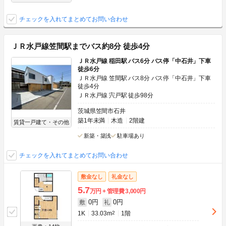
チェックを入れてまとめてお問い合わせ
ＪＲ水戸線笠間駅までバス約8分 徒歩4分
ＪＲ水戸線 稲田駅 バス6分 バス停「中石井」下車
徒歩6分
ＪＲ水戸線 笠間駅 バス8分 バス停「中石井」下車
徒歩4分
ＪＲ水戸線 宍戸駅 徒歩98分
茨城県笠間市石井
築1年未満
木造
2階建
賃貸一戸建て・その他
新築・築浅
駐車場あり
チェックを入れてまとめてお問い合わせ
敷金なし
礼金なし
5.7
万円
管理費
3,000円
0円
0円
敷
礼
1K
33.03m
2
1階