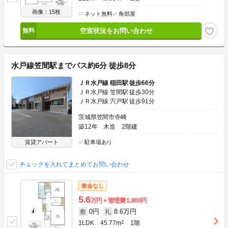
画像：15枚
ネット無料
角部屋
空室状況をお問い合わせ
水戸線笠間駅までバス約6分 徒歩8分
ＪＲ水戸線 稲田駅 徒歩66分
ＪＲ水戸線 笠間駅 徒歩30分
ＪＲ水戸線 宍戸駅 徒歩91分
茨城県笠間市寺崎
築12年
木造
2階建
賃貸アパート
駐車場あり
チェックを入れてまとめてお問い合わせ
敷金なし
5.6
万円
管理費
1,800円
0円
8.6万円
敷
礼
1LDK
45.77m
2
1階