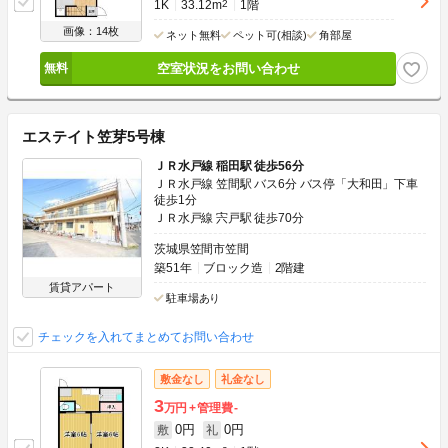
1K
33.12m
2
1階
画像：14枚
ネット無料
ペット可(相談)
角部屋
空室状況をお問い合わせ
エステイト笠芽5号棟
ＪＲ水戸線 稲田駅 徒歩56分
ＪＲ水戸線 笠間駅 バス6分 バス停「大和田」下車
徒歩1分
ＪＲ水戸線 宍戸駅 徒歩70分
茨城県笠間市笠間
築51年
ブロック造
2階建
賃貸アパート
駐車場あり
チェックを入れてまとめてお問い合わせ
敷金なし
礼金なし
3
万円
管理費
-
0円
0円
敷
礼