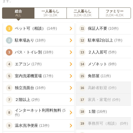
ます。
総合
一人暮らし
二人暮らし
ファミリー
ALL
1R~1LDK
1LDK~2LDK
2LDK~4LDK
ペット可（相談）
保証人不要
(14件)
(10件)
1
11
駐車場あり
駐車場2台以上
(18件)
(7件)
2
12
バス・トイレ別
２人入居可
(18件)
(5件)
3
13
エアコン
メゾネット
(17件)
(9件)
4
14
室内洗濯機置場
角部屋
(17件)
(11件)
5
15
独立洗面台
高齢者歓迎
(16件)
(0件)
6
16
２階以上
家具・家電付
(2件)
(0件)
7
17
インターネット利用料無料
(5
１階
(16件)
18
8
件)
事務所可（相談）
(0件)
19
温水洗浄便座
(13件)
9