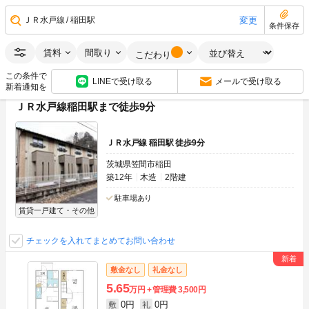
0円
0円
敷
礼
2LDK
56.70m
2
1階
変更
ＪＲ水戸線
稲田駅
条件保存
画像：17枚
ペット可(相談)
角部屋
南向き
賃料
間取り
こだわり
空室状況をお問い合わせ
この条件で
LINEで受け取る
メールで受け取る
新着通知を
ＪＲ水戸線稲田駅まで徒歩9分
ＪＲ水戸線 稲田駅 徒歩9分
茨城県笠間市稲田
築12年
木造
2階建
駐車場あり
賃貸一戸建て・その他
チェックを入れてまとめてお問い合わせ
敷金なし
礼金なし
5.65
万円
管理費
3,500円
0円
0円
敷
礼