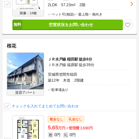
2LDK
57.23m
2
2階
画像：14枚
ペット可(相談)
最上階
南向き
空室状況をお問い合わせ
桜花
ＪＲ水戸線 稲田駅 徒歩9分
ＪＲ水戸線 福原駅 徒歩39分
茨城県笠間市稲田
築12年
木造
2階建
駐車場あり
賃貸アパート
チェックを入れてまとめてお問い合わせ
敷金なし
礼金なし
5.65
万円
管理費
3,500円
0円
0円
敷
礼