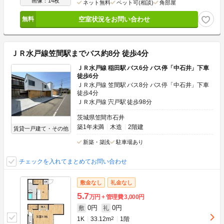
画像：14枚
ネット無料
ペット可(相談)
角部屋
空室状況をお問い合わせ
ＪＲ水戸線笠間駅までバス約8分 徒歩4分
ＪＲ水戸線 稲田駅 バス6分 バス停「中石井」下車
徒歩6分
ＪＲ水戸線 笠間駅 バス8分 バス停「中石井」下車
徒歩4分
ＪＲ水戸線 宍戸駅 徒歩98分
茨城県笠間市石井
築1年未満
木造
2階建
賃貸一戸建て・その他
新築・築浅
駐車場あり
チェックを入れてまとめてお問い合わせ
敷金なし
礼金なし
5.7
万円
管理費
3,000円
0円
0円
敷
礼
1K
33.12m
2
1階