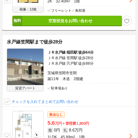
2K
32.40m
2
1階
画像：12枚
フリーレント
角部屋
空室状況をお問い合わせ
水戸線笠間駅まで徒歩28分
ＪＲ水戸線 稲田駅 徒歩64分
ＪＲ水戸線 笠間駅 徒歩28分
ＪＲ水戸線 宍戸駅 徒歩88分
茨城県笠間市笠間
築11年
木造
2階建
賃貸アパート
駐車場あり
チェックを入れてまとめてお問い合わせ
敷金なし
5.6
万円
管理費
1,800円
0円
8.6万円
敷
礼
1LDK
45.89m
2
1階