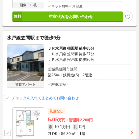
画像：15枚
ネット無料
角部屋
空室状況をお問い合わせ
水戸線笠間駅まで徒歩9分
ＪＲ水戸線 稲田駅 徒歩65分
ＪＲ水戸線 笠間駅 徒歩27分
ＪＲ水戸線 宍戸駅 徒歩86分
茨城県笠間市笠間
築25年
鉄骨造(S)
2階建
賃貸アパート
駐車場あり
チェックを入れてまとめてお問い合わせ
礼金なし
5.05
万円
管理費
2,200円
10.1万円
0円
敷
礼
2LDK
56.80m
2
1階