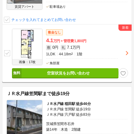
賃貸アパート
駐車場あり
チェックを入れてまとめてお問い合わせ
敷金なし
4.1
万円
管理費
1,800円
0円
7.1万円
敷
礼
1LDK
44.18m
2
1階
画像：17枚
角部屋
空室状況をお問い合わせ
ＪＲ水戸線笠間駅まで徒歩19分
ＪＲ水戸線 稲田駅 徒歩46分
ＪＲ水戸線 笠間駅 徒歩19分
ＪＲ水戸線 宍戸駅 徒歩83分
茨城県笠間市石井
築14年
木造
2階建