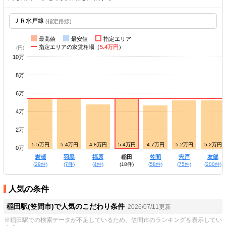
(指定路線)
最高値
最安値
指定エリア
指定エリアの家賃相場（
5.4万円
）
10万
8万
6万
4万
2万
5.4万円
5.5万円
5.4万円
4.8万円
5.4万円
4.7万円
5.2万円
5.2万円
0万
大和
岩瀬
羽黒
福原
稲田
笠間
宍戸
友部
(11件)
(29件)
(7件)
(4件)
(18件)
(58件)
(75件)
(200件)
人気の条件
稲田駅(笠間市)で人気のこだわり条件
2026/07/11更新
※稲田駅での検索データが不足しているため、笠間市のランキングを表示してい