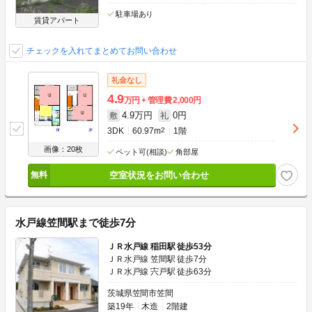
駐車場あり
賃貸アパート
チェックを入れてまとめてお問い合わせ
礼金なし
4.9
万円
管理費
2,000円
4.9万円
0円
敷
礼
3DK
60.97m
2
1階
画像：20枚
ペット可(相談)
角部屋
空室状況をお問い合わせ
水戸線笠間駅まで徒歩7分
ＪＲ水戸線 稲田駅 徒歩53分
ＪＲ水戸線 笠間駅 徒歩7分
ＪＲ水戸線 宍戸駅 徒歩63分
茨城県笠間市笠間
築19年
木造
2階建