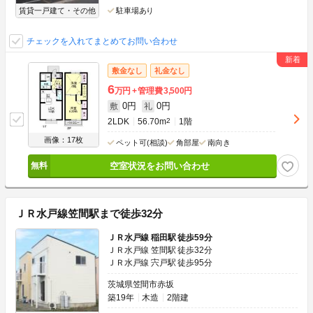
賃貸一戸建て・その他
駐車場あり
チェックを入れてまとめてお問い合わせ
敷金なし
礼金なし
6
万円
管理費
3,500円
0円
0円
敷
礼
2LDK
56.70m
2
1階
画像：17枚
ペット可(相談)
角部屋
南向き
空室状況をお問い合わせ
ＪＲ水戸線笠間駅まで徒歩32分
ＪＲ水戸線 稲田駅 徒歩59分
ＪＲ水戸線 笠間駅 徒歩32分
ＪＲ水戸線 宍戸駅 徒歩95分
茨城県笠間市赤坂
築19年
木造
2階建