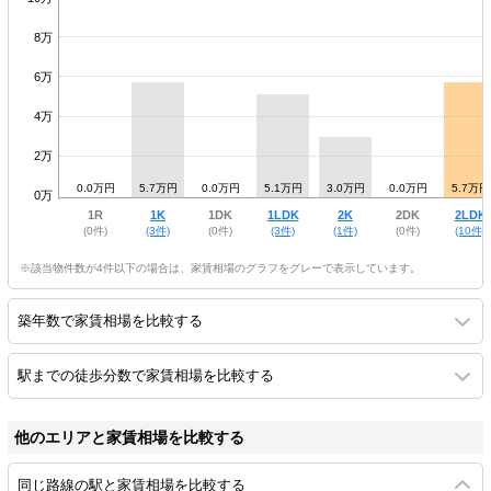
8万
6万
4万
2万
0.0万円
5.7万円
0.0万円
5.1万円
3.0万円
0.0万円
5.7万円
0万
1R
1K
1DK
1LDK
2K
2DK
2LDK
(0件)
(3件)
(0件)
(3件)
(1件)
(0件)
(10件)
※該当物件数が4件以下の場合は、家賃相場のグラフをグレーで表示しています。
築年数で家賃相場を比較する
駅までの徒歩分数で家賃相場を比較する
他のエリアと家賃相場を比較する
同じ路線の駅と家賃相場を比較する