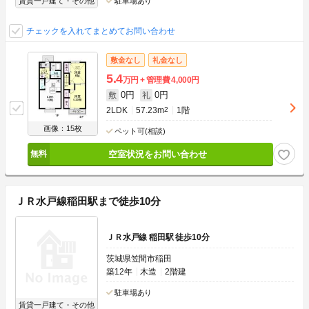
賃貸一戸建て・その他
駐車場あり
チェックを入れてまとめてお問い合わせ
敷金なし
礼金なし
5.4
万円
管理費
4,000円
0円
0円
敷
礼
2LDK
57.23m
2
1階
画像：15枚
ペット可(相談)
空室状況をお問い合わせ
ＪＲ水戸線稲田駅まで徒歩10分
ＪＲ水戸線 稲田駅 徒歩10分
茨城県笠間市稲田
築12年
木造
2階建
駐車場あり
賃貸一戸建て・その他