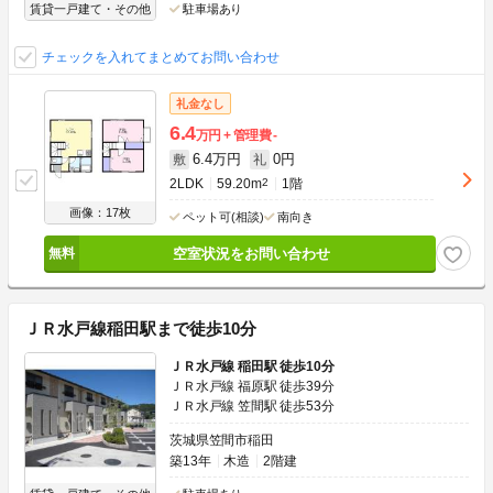
賃貸一戸建て・その他
駐車場あり
チェックを入れてまとめてお問い合わせ
礼金なし
6.4
万円
管理費
-
6.4万円
0円
敷
礼
2LDK
59.20m
2
1階
画像：17枚
ペット可(相談)
南向き
空室状況をお問い合わせ
ＪＲ水戸線稲田駅まで徒歩10分
ＪＲ水戸線 稲田駅 徒歩10分
ＪＲ水戸線 福原駅 徒歩39分
ＪＲ水戸線 笠間駅 徒歩53分
茨城県笠間市稲田
築13年
木造
2階建