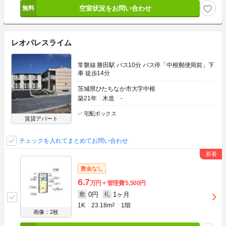
空室状況をお問い合わせ
レオパレスライム
常磐線 勝田駅 バス10分 バス停「中根郵便局前」下
車 徒歩14分
茨城県ひたちなか市大字中根
築21年
木造
-
宅配ボックス
賃貸アパート
チェックを入れてまとめてお問い合わせ
敷金なし
6.7
万円
管理費
5,500円
0円
1ヶ月
敷
礼
1K
23.18m
2
1階
画像：2枚