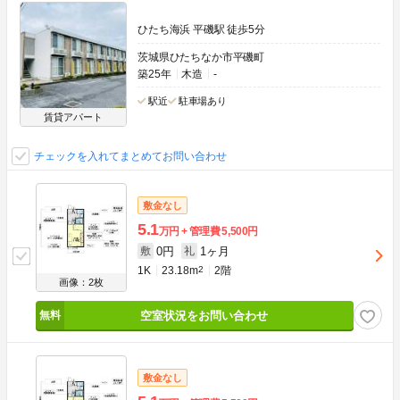
ひたち海浜 平磯駅 徒歩5分
茨城県ひたちなか市平磯町
築25年
木造
-
駅近
駐車場あり
賃貸アパート
チェックを入れてまとめてお問い合わせ
敷金なし
5.1
万円
管理費
5,500円
0円
1ヶ月
敷
礼
1K
23.18m
2
2階
画像：2枚
空室状況をお問い合わせ
敷金なし