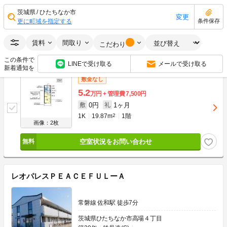
0円
1ヶ月
敷
礼
茨城県
ひたちなか市
変更
1K
19.87m
2
2階
更に町域を指定する
条件保存
画像：2枚
賃料
間取り
空室状況をお問い合わせ
こだわり
この条件で
LINEで受け取る
メールで受け取る
新着通知を
敷金なし
5.2
万円
管理費
7,500円
0円
1ヶ月
敷
礼
1K
19.87m
2
1階
画像：2枚
空室状況をお問い合わせ
レオパレスＰＥＡＣＥＦＵＬーＡ
常磐線 佐和駅 徒歩7分
茨城県ひたちなか市高場４丁目