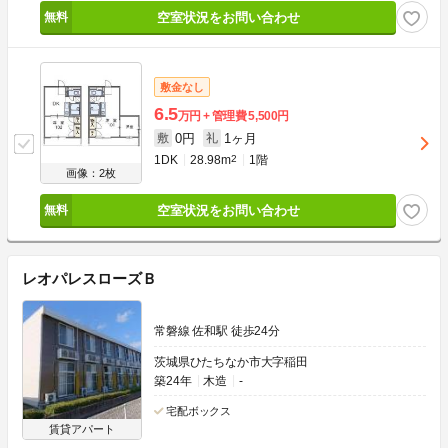
空室状況をお問い合わせ
敷金なし
6.5
万円
管理費
5,500円
0円
1ヶ月
敷
礼
1DK
28.98m
2
1階
画像：2枚
空室状況をお問い合わせ
レオパレスローズＢ
常磐線 佐和駅 徒歩24分
茨城県ひたちなか市大字稲田
築24年
木造
-
宅配ボックス
賃貸アパート