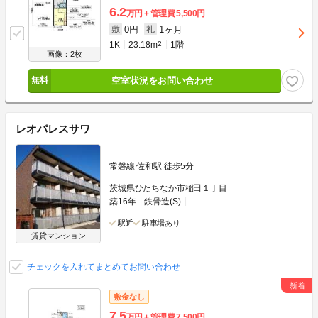
6.2
万円
管理費
5,500円
0円
1ヶ月
敷
礼
1K
23.18m
2
1階
画像：2枚
空室状況をお問い合わせ
レオパレスサワ
常磐線 佐和駅 徒歩5分
茨城県ひたちなか市稲田１丁目
築16年
鉄骨造(S)
-
駅近
駐車場あり
賃貸マンション
チェックを入れてまとめてお問い合わせ
敷金なし
7.5
万円
管理費
7,500円