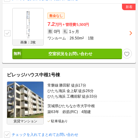
敷金なし
7.2
万円
管理費
5,500円
0円
1ヶ月
敷
礼
ワンルーム
26.50m
2
1階
画像：2枚
空室状況をお問い合わせ
ビレッジハウス中根1号棟
常磐線 勝田駅 徒歩17分
ひたち海浜 金上駅 徒歩26分
ひたち海浜 工機前駅 徒歩33分
茨城県ひたちなか市大字中根
築63年
鉄筋(RC)
4階建
賃貸マンション
駐車場あり
チェックを入れてまとめてお問い合わせ