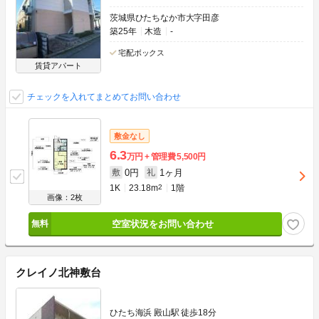
茨城県ひたちなか市大字田彦
築25年
木造
-
宅配ボックス
賃貸アパート
チェックを入れてまとめてお問い合わせ
敷金なし
6.3
万円
管理費
5,500円
0円
1ヶ月
敷
礼
1K
23.18m
2
1階
画像：2枚
空室状況をお問い合わせ
クレイノ北神敷台
ひたち海浜 殿山駅 徒歩18分