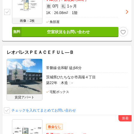
0円
1ヶ月
敷
礼
1K
26.08m
2
1階
画像：2枚
角部屋
空室状況をお問い合わせ
レオパレスＰＥＡＣＥＦＵＬ―Ｂ
常磐線 佐和駅 徒歩6分
茨城県ひたちなか市高場４丁目
築22年
木造
-
宅配ボックス
賃貸アパート
チェックを入れてまとめてお問い合わせ
敷金なし