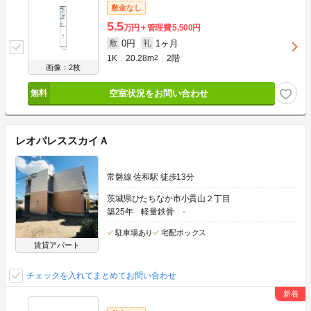
敷金なし
5.5
万円
管理費
5,500円
0円
1ヶ月
敷
礼
1K
20.28m
2
2階
画像：2枚
空室状況をお問い合わせ
レオパレススカイＡ
常磐線 佐和駅 徒歩13分
茨城県ひたちなか市小貫山２丁目
築25年
軽量鉄骨
-
駐車場あり
宅配ボックス
賃貸アパート
チェックを入れてまとめてお問い合わせ