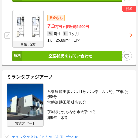
敷金なし
7.3
万円
管理費
5,500円
0円
1ヶ月
敷
礼
1K
25.89m
2
1階
画像：2枚
空室状況をお問い合わせ
ミランダファジアーノ
常磐線 勝田駅 バス11分 バス停「六ツ野」下車 徒
歩8分
常磐線 勝田駅 徒歩38分
茨城県ひたちなか市大字中根
築9年
木造
-
賃貸アパート
チェックを入れてまとめてお問い合わせ