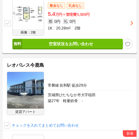
敷金なし
礼金なし
5.4
万円
管理費
5,500円
0円
0円
敷
礼
1K
20.28m
2
2階
画像：2枚
空室状況をお問い合わせ
レオパレス今鹿島
常磐線 佐和駅 徒歩29分
茨城県ひたちなか市大字稲田
築27年
軽量鉄骨
-
賃貸アパート
チェックを入れてまとめてお問い合わせ