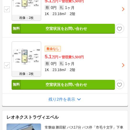
5.1
万円
管理費
5,500円
0円
1ヶ月
敷
礼
1K
23.18m
2
2階
画像：2枚
空室状況をお問い合わせ
敷金なし
5.1
万円
管理費
5,500円
0円
1ヶ月
敷
礼
1K
23.18m
2
2階
画像：2枚
空室状況をお問い合わせ
残り2件を表示
レオネクストラヴィエベル
常磐線 勝田駅 バス17分 バス停「市毛十文字」下車