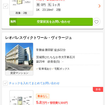
0円
1ヶ月
敷
礼
1K
23.18m
2
2階
画像：2枚
空室状況をお問い合わせ
レオパレスヴィクトワール・ヴィラージュ
常磐線 勝田駅 徒歩22分
茨城県ひたちなか市大字東石川
築25年
鉄骨造(S)
-
駐車場あり
宅配ボックス
賃貸マンション
チェックを入れてまとめてお問い合わせ
敷金なし
5.8
万円
管理費
5,500円