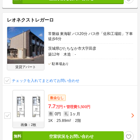
レオネクストレガーロ
常磐線 東海駅 バス20分 バス停「佐和工場前」下車
徒歩6分
茨城県ひたちなか市大字田彦
築12年
木造
-
駐車場あり
賃貸アパート
チェックを入れてまとめてお問い合わせ
敷金なし
7.7
万円
管理費
5,500円
0円
1ヶ月
敷
礼
1K
25.89m
2
2階
画像：2枚
空室状況をお問い合わせ