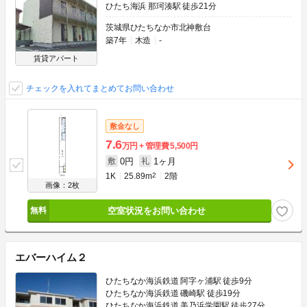
ひたち海浜 那珂湊駅 徒歩21分
茨城県ひたちなか市北神敷台
築7年
木造
-
賃貸アパート
チェックを入れてまとめてお問い合わせ
敷金なし
7.6
万円
管理費
5,500円
0円
1ヶ月
敷
礼
1K
25.89m
2
2階
画像：2枚
空室状況をお問い合わせ
エバーハイム２
ひたちなか海浜鉄道 阿字ヶ浦駅 徒歩9分
ひたちなか海浜鉄道 磯崎駅 徒歩19分
ひたちなか海浜鉄道 美乃浜学園駅 徒歩27分