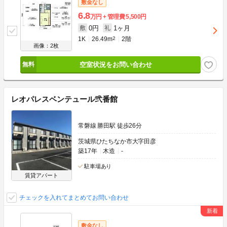
敷金なし
6.8
万円
管理費
5,500円
0円
1ヶ月
敷
礼
1K
26.49m
2
2階
画像：2枚
空室状況をお問い合わせ
レオパレスベンテュール弐番館
常磐線 勝田駅 徒歩26分
茨城県ひたちなか市大字田彦
築17年
木造
-
駐車場あり
賃貸アパート
チェックを入れてまとめてお問い合わせ
敷金なし