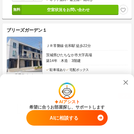
空室状況をお問い合わせ
ブリーズガーデン１
ＪＲ常磐線 佐和駅 徒歩22分
茨城県ひたちなか市大字高場
築14年
木造
3階建
駐車場あり
宅配ボックス
賃貸アパート
チェックを入れてまとめてお問い合わせ
敷金なし
AIアシスト
希望に合うお部屋探し、サポートします
5.75
万円
管理費
2,300円
0円
7.75万円
敷
礼
AIに相談する
1LDK
41.27m
2
2階
画像：20枚
ネット無料
南向き