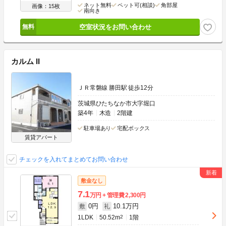
ネット無料
ペット可(相談)
角部屋
画像：15枚
南向き
空室状況をお問い合わせ
カルム II
ＪＲ常磐線 勝田駅 徒歩12分
茨城県ひたちなか市大字堀口
築4年
木造
2階建
駐車場あり
宅配ボックス
賃貸アパート
チェックを入れてまとめてお問い合わせ
敷金なし
7.1
万円
管理費
2,300円
0円
10.1万円
敷
礼
1LDK
50.52m
2
1階