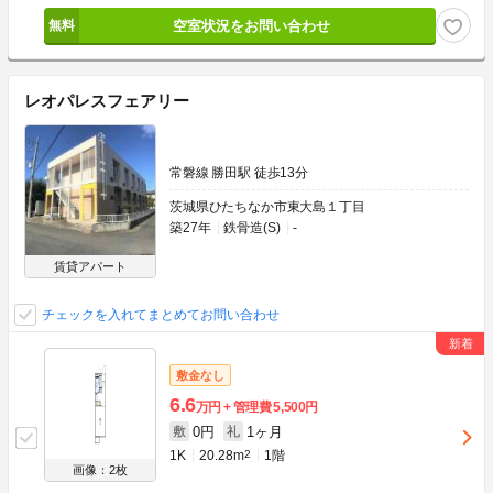
空室状況をお問い合わせ
レオパレスフェアリー
常磐線 勝田駅 徒歩13分
茨城県ひたちなか市東大島１丁目
築27年
鉄骨造(S)
-
賃貸アパート
チェックを入れてまとめてお問い合わせ
敷金なし
6.6
万円
管理費
5,500円
0円
1ヶ月
敷
礼
1K
20.28m
2
1階
画像：2枚