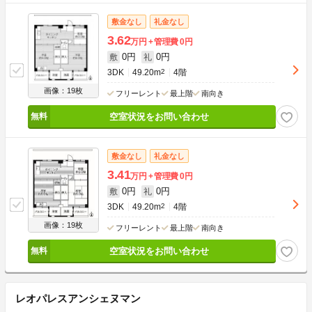
敷金なし
礼金なし
3.62
万円
管理費
0円
0円
0円
敷
礼
3DK
49.20m
2
4階
画像：19枚
フリーレント
最上階
南向き
空室状況をお問い合わせ
敷金なし
礼金なし
3.41
万円
管理費
0円
0円
0円
敷
礼
3DK
49.20m
2
4階
画像：19枚
フリーレント
最上階
南向き
空室状況をお問い合わせ
レオパレスアンシェヌマン