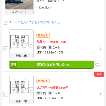
築30年
鉄骨造(S)
-
駐車場あり
賃貸アパート
チェックを入れてまとめてお問い合わせ
敷金なし
6.9
万円
管理費
5,500円
0円
1ヶ月
敷
礼
1DK
28.98m
2
2階
画像：2枚
空室状況をお問い合わせ
敷金なし
6.7
万円
管理費
5,500円
0円
1ヶ月
敷
礼
1DK
28.98m
2
1階
画像：2枚