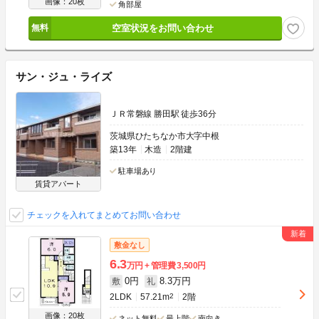
画像：20枚
角部屋
空室状況をお問い合わせ
サン・ジュ・ライズ
ＪＲ常磐線 勝田駅 徒歩36分
茨城県ひたちなか市大字中根
築13年
木造
2階建
駐車場あり
賃貸アパート
チェックを入れてまとめてお問い合わせ
敷金なし
6.3
万円
管理費
3,500円
0円
8.3万円
敷
礼
2LDK
57.21m
2
2階
画像：20枚
ネット無料
最上階
南向き