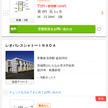
7
万円
管理費
7,500円
0円
1ヶ月
敷
礼
1K
23.18m
2
1階
画像：2枚
空室状況をお問い合わせ
レオパレスシャトーＩＮＡＤＡ
常磐線 佐和駅 徒歩29分
茨城県ひたちなか市大字佐和
築25年
軽量鉄骨
-
宅配ボックス
賃貸アパート
チェックを入れてまとめてお問い合わせ
敷金なし