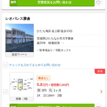
空室状況をお問い合わせ
レオパレス勝倉
ひたち海浜 金上駅 徒歩13分
茨城県ひたちなか市大字勝倉
築25年
軽量鉄骨
-
駐車場あり
宅配ボックス
賃貸アパート
チェックを入れてまとめてお問い合わせ
敷金なし
5.8
万円
管理費
5,500円
0円
1ヶ月
敷
礼
1K
23.18m
2
2階
画像：2枚