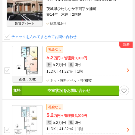
茨城県ひたちなか市阿字ケ浦町
築14年
木造
2階建
賃貸アパート
駐車場あり
チェックを入れてまとめてお問い合わせ
礼金なし
5.2
万円
管理費
3,000円
5.2万円
0円
敷
礼
1LDK
41.32m
2
1階
画像：30枚
ネット無料
ペット可(相談)
空室状況をお問い合わせ
礼金なし
5.2
万円
管理費
3,000円
5.2万円
0円
敷
礼
1LDK
41.32m
2
1階