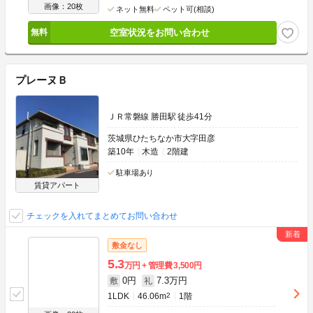
画像：20枚
ネット無料
ペット可(相談)
空室状況をお問い合わせ
プレーヌＢ
ＪＲ常磐線 勝田駅 徒歩41分
茨城県ひたちなか市大字田彦
築10年
木造
2階建
駐車場あり
賃貸アパート
チェックを入れてまとめてお問い合わせ
敷金なし
5.3
万円
管理費
3,500円
0円
7.3万円
敷
礼
1LDK
46.06m
2
1階