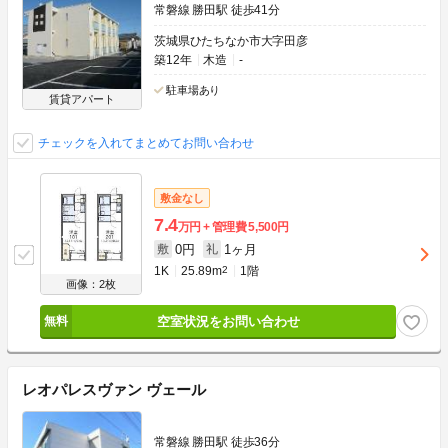
常磐線 勝田駅 徒歩41分
茨城県ひたちなか市大字田彦
築12年
木造
-
駐車場あり
賃貸アパート
チェックを入れてまとめてお問い合わせ
敷金なし
7.4
万円
管理費
5,500円
0円
1ヶ月
敷
礼
1K
25.89m
2
1階
画像：2枚
空室状況をお問い合わせ
レオパレスヴァン ヴェール
常磐線 勝田駅 徒歩36分