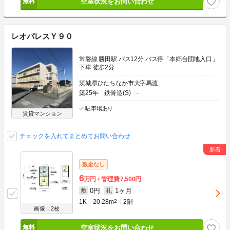
空室状況をお問い合わせ
レオパレスＹ９０
常磐線 勝田駅 バス12分 バス停「本郷台団地入口」
下車 徒歩2分
茨城県ひたちなか市大字馬渡
築25年
鉄骨造(S)
-
駐車場あり
賃貸マンション
チェックを入れてまとめてお問い合わせ
敷金なし
6
万円
管理費
7,500円
0円
1ヶ月
敷
礼
1K
20.28m
2
2階
画像：2枚
空室状況をお問い合わせ