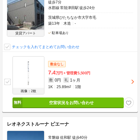
徒歩7分
水郡線 常陸津田駅 徒歩24分
茨城県ひたちなか市大字市毛
築13年
木造
-
駐車場あり
賃貸アパート
チェックを入れてまとめてお問い合わせ
敷金なし
7.4
万円
管理費
5,500円
0円
1ヶ月
敷
礼
1K
25.89m
2
1階
画像：2枚
空室状況をお問い合わせ
レオネクストルーナ ピエーナ
常磐線 佐和駅 徒歩40分