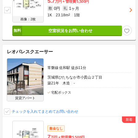
5.7
万円
管理費
5,500円
0円
1ヶ月
敷
礼
1K
23.18m
2
1階
画像：2枚
空室状況をお問い合わせ
レオパレスクエーサー
常磐線 佐和駅 徒歩11分
茨城県ひたちなか市小貫山２丁目
築21年
木造
-
宅配ボックス
賃貸アパート
チェックを入れてまとめてお問い合わせ
敷金なし
7
万円
管理費
5,500円