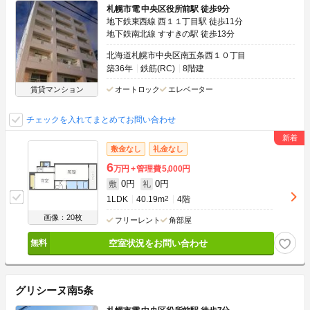
札幌市電 中央区役所前駅 徒歩9分
地下鉄東西線 西１１丁目駅 徒歩11分
地下鉄南北線 すすきの駅 徒歩13分
北海道札幌市中央区南五条西１０丁目
築36年
鉄筋(RC)
8階建
賃貸マンション
オートロック
エレベーター
チェックを入れてまとめてお問い合わせ
敷金なし
礼金なし
6
万円
管理費
5,000円
0円
0円
敷
礼
1LDK
40.19m
2
4階
画像：20枚
フリーレント
角部屋
空室状況をお問い合わせ
グリシーヌ南5条