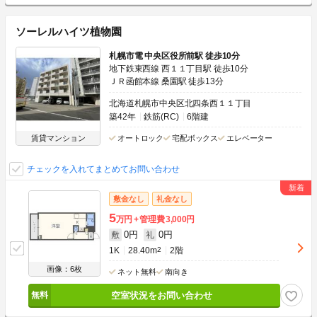
ソーレルハイツ植物園
札幌市電 中央区役所前駅 徒歩10分
地下鉄東西線 西１１丁目駅 徒歩10分
ＪＲ函館本線 桑園駅 徒歩13分
北海道札幌市中央区北四条西１１丁目
築42年
鉄筋(RC)
6階建
賃貸マンション
オートロック
宅配ボックス
エレベーター
チェックを入れてまとめてお問い合わせ
敷金なし
礼金なし
5
万円
管理費
3,000円
0円
0円
敷
礼
1K
28.40m
2
2階
画像：6枚
ネット無料
南向き
空室状況をお問い合わせ