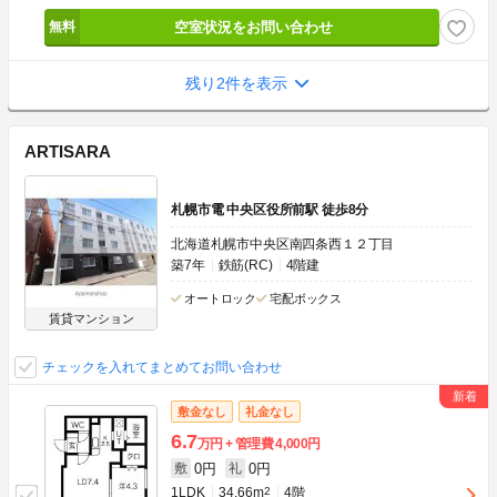
空室状況をお問い合わせ
残り2件を表示
ARTISARA
札幌市電 中央区役所前駅 徒歩8分
北海道札幌市中央区南四条西１２丁目
築7年
鉄筋(RC)
4階建
オートロック
宅配ボックス
賃貸マンション
チェックを入れてまとめてお問い合わせ
敷金なし
礼金なし
6.7
万円
管理費
4,000円
0円
0円
敷
礼
1LDK
34.66m
2
4階