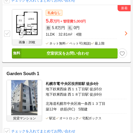
チェックを入れてまとめてお問い合わせ
礼金なし
5.8
万円
管理費
5,000円
5.8万円
0円
敷
礼
1LDK
32.81m
2
4階
画像：20枚
ネット無料
ペット可(相談)
最上階
空室状況をお問い合わせ
Garden South 1
札幌市電 中央区役所前駅 徒歩4分
地下鉄東西線 西１１丁目駅 徒歩5分
地下鉄東西線 西１８丁目駅 徒歩9分
北海道札幌市中央区南一条西１３丁目
築12年
鉄筋(RC)
5階建
賃貸マンション
駅近
オートロック
宅配ボックス
チェックを入れてまとめてお問い合わせ