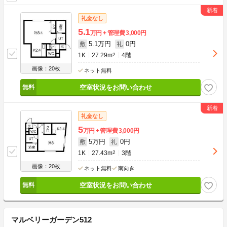
礼金なし
5.1
万円
管理費
3,000円
5.1万円
0円
敷
礼
1K
27.29m
2
4階
画像：20枚
ネット無料
空室状況をお問い合わせ
礼金なし
5
万円
管理費
3,000円
5万円
0円
敷
礼
1K
27.43m
2
3階
画像：20枚
ネット無料
南向き
空室状況をお問い合わせ
マルベリーガーデン512