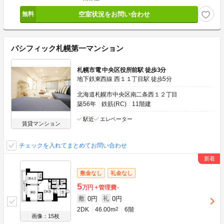
空室状況をお問い合わせ
パシフィック札幌第一マンション
札幌市電 中央区役所前駅 徒歩3分
地下鉄東西線 西１１丁目駅 徒歩5分
北海道札幌市中央区南二条西１２丁目
築56年
鉄筋(RC)
11階建
駅近
エレベーター
賃貸マンション
チェックを入れてまとめてお問い合わせ
敷金なし
礼金なし
5
万円
管理費
-
0円
0円
敷
礼
2DK
46.00m
2
6階
画像：15枚