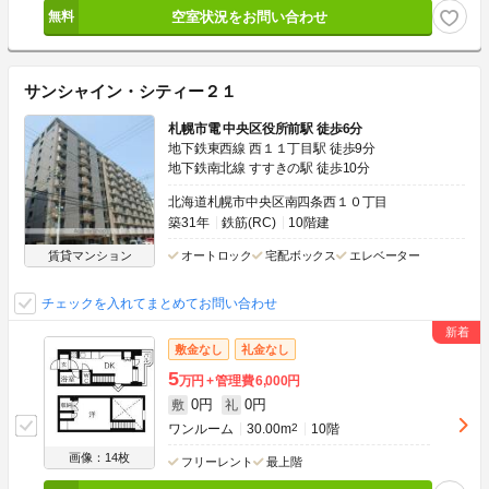
空室状況をお問い合わせ
サンシャイン・シティー２１
札幌市電 中央区役所前駅 徒歩6分
地下鉄東西線 西１１丁目駅 徒歩9分
地下鉄南北線 すすきの駅 徒歩10分
北海道札幌市中央区南四条西１０丁目
築31年
鉄筋(RC)
10階建
賃貸マンション
オートロック
宅配ボックス
エレベーター
チェックを入れてまとめてお問い合わせ
敷金なし
礼金なし
5
万円
管理費
6,000円
0円
0円
敷
礼
ワンルーム
30.00m
2
10階
画像：14枚
フリーレント
最上階