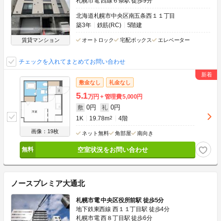
札幌市電 西線６条駅 徒歩9分
北海道札幌市中央区南五条西１１丁目
築3年
鉄筋(RC)
5階建
賃貸マンション
オートロック
宅配ボックス
エレベーター
チェックを入れてまとめてお問い合わせ
敷金なし
礼金なし
5.1
万円
管理費
5,000円
0円
0円
敷
礼
1K
19.78m
2
4階
画像：19枚
ネット無料
角部屋
南向き
空室状況をお問い合わせ
ノースプレミア大通北
札幌市電 中央区役所前駅 徒歩5分
地下鉄東西線 西１１丁目駅 徒歩4分
札幌市電 西８丁目駅 徒歩6分