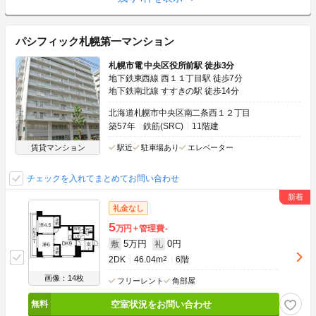
パシフィック札幌第一マンション
札幌市電 中央区役所前駅 徒歩3分
地下鉄東西線 西１１丁目駅 徒歩7分
地下鉄南北線 すすきの駅 徒歩14分
北海道札幌市中央区南二条西１２丁目
築57年
鉄筋(SRC)
11階建
賃貸マンション
駅近
駐車場あり
エレベーター
チェックを入れてまとめてお問い合わせ
礼金なし
5
万円
管理費
-
5万円
0円
敷
礼
2DK
46.04m
2
6階
画像：14枚
フリーレント
角部屋
空室状況をお問い合わせ