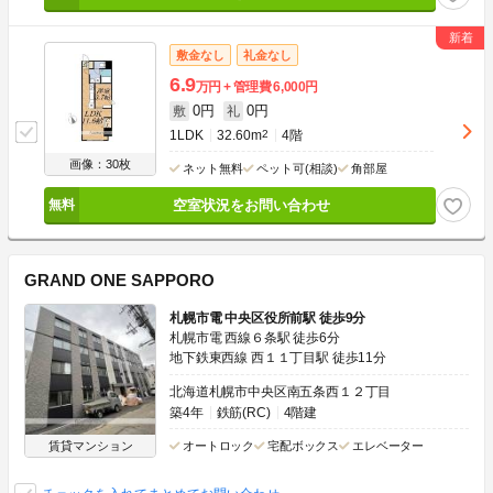
敷金なし
礼金なし
6.9
万円
管理費
6,000円
0円
0円
敷
礼
1LDK
32.60m
2
4階
画像：30枚
ネット無料
ペット可(相談)
角部屋
空室状況をお問い合わせ
GRAND ONE SAPPORO
札幌市電 中央区役所前駅 徒歩9分
札幌市電 西線６条駅 徒歩6分
地下鉄東西線 西１１丁目駅 徒歩11分
北海道札幌市中央区南五条西１２丁目
築4年
鉄筋(RC)
4階建
賃貸マンション
オートロック
宅配ボックス
エレベーター