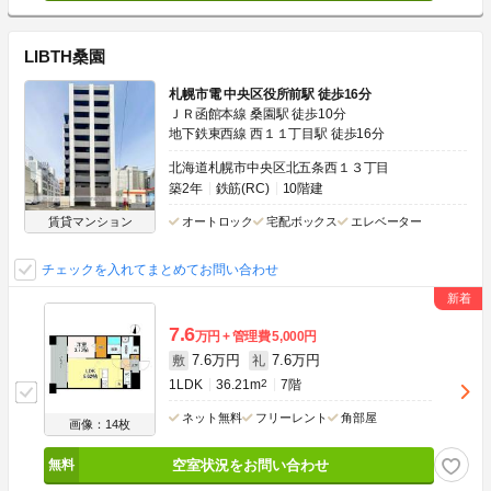
LIBTH桑園
札幌市電 中央区役所前駅 徒歩16分
ＪＲ函館本線 桑園駅 徒歩10分
地下鉄東西線 西１１丁目駅 徒歩16分
北海道札幌市中央区北五条西１３丁目
築2年
鉄筋(RC)
10階建
賃貸マンション
オートロック
宅配ボックス
エレベーター
チェックを入れてまとめてお問い合わせ
7.6
万円
管理費
5,000円
7.6万円
7.6万円
敷
礼
1LDK
36.21m
2
7階
ネット無料
フリーレント
角部屋
画像：14枚
空室状況をお問い合わせ