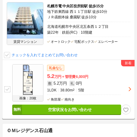
札幌市電 中央区役所前駅 徒歩15分
地下鉄東西線 西１１丁目駅 徒歩10分
ＪＲ函館本線 桑園駅 徒歩10分
北海道札幌市中央区北五条西１２丁目
築22年
鉄筋(RC)
10階建
賃貸マンション
オートロック
宅配ボックス
エレベーター
チェックを入れてまとめてお問い合わせ
礼金なし
5.2
万円
管理費
6,000円
5.2万円
0円
敷
礼
1LDK
38.80m
2
5階
画像：20枚
角部屋
南向き
空室状況をお問い合わせ
ＯＭレジデンス石山通