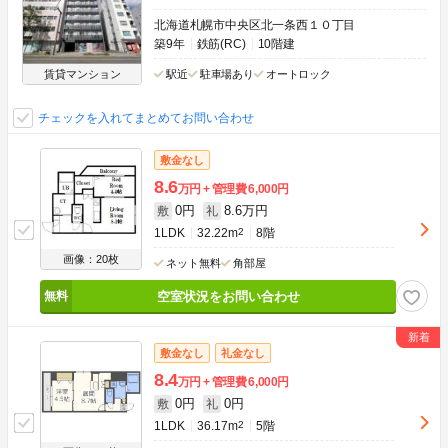
北海道札幌市中央区北一条西１０丁目
築9年
鉄筋(RC)
10階建
賃貸マンション
駅近
駐車場あり
オートロック
チェックを入れてまとめてお問い合わせ
敷金なし
8.6
万円
管理費
6,000円
0円
8.6万円
敷
礼
1LDK
32.22m
2
8階
画像：20枚
ネット無料
角部屋
空室状況をお問い合わせ
敷金なし
礼金なし
8.4
万円
管理費
6,000円
0円
0円
敷
礼
1LDK
36.17m
2
5階