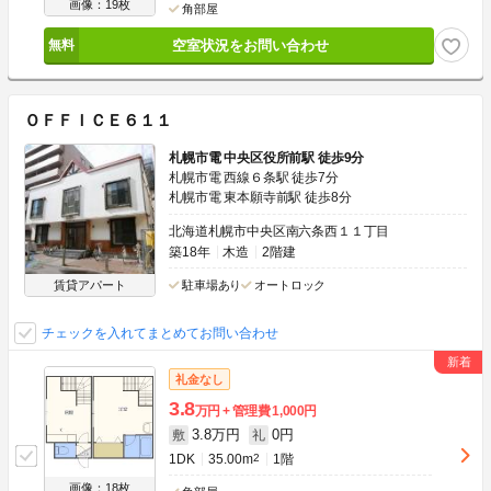
画像：19枚
角部屋
空室状況をお問い合わせ
ＯＦＦＩＣＥ６１１
札幌市電 中央区役所前駅 徒歩9分
札幌市電 西線６条駅 徒歩7分
札幌市電 東本願寺前駅 徒歩8分
北海道札幌市中央区南六条西１１丁目
築18年
木造
2階建
賃貸アパート
駐車場あり
オートロック
チェックを入れてまとめてお問い合わせ
礼金なし
3.8
万円
管理費
1,000円
3.8万円
0円
敷
礼
1DK
35.00m
2
1階
画像：18枚