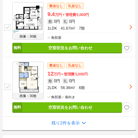
敷金なし
礼金なし
9.4
万円
管理費
5,000円
0円
0円
敷
礼
1LDK
41.67m
2
7階
画像：30枚
角部屋
空室状況をお問い合わせ
敷金なし
礼金なし
12
万円
管理費
5,000円
0円
0円
敷
礼
2LDK
56.36m
2
6階
画像：30枚
角部屋
南向き
空室状況をお問い合わせ
残り2件を表示