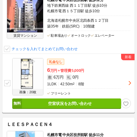
札幌市電 中央区役所前駅 徒歩12分
地下鉄東西線 西１１丁目駅 徒歩10分
札幌市電 西１５丁目駅 徒歩10分
北海道札幌市中央区北四条西１２丁目
築35年
鉄筋(SRC)
10階建
賃貸マンション
駐車場あり
オートロック
エレベーター
チェックを入れてまとめてお問い合わせ
礼金なし
6
万円
管理費
5,000円
6万円
0円
敷
礼
1LDK
42.50m
2
8階
画像：20枚
フリーレント
空室状況をお問い合わせ
ＬＥＥＳＰＡＣＥＮ４
札幌市電 中央区役所前駅 徒歩11分