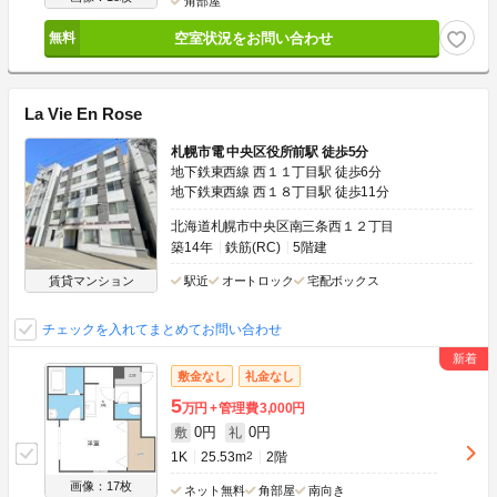
角部屋
空室状況をお問い合わせ
La Vie En Rose
札幌市電 中央区役所前駅 徒歩5分
地下鉄東西線 西１１丁目駅 徒歩6分
地下鉄東西線 西１８丁目駅 徒歩11分
北海道札幌市中央区南三条西１２丁目
築14年
鉄筋(RC)
5階建
賃貸マンション
駅近
オートロック
宅配ボックス
チェックを入れてまとめてお問い合わせ
敷金なし
礼金なし
5
万円
管理費
3,000円
0円
0円
敷
礼
1K
25.53m
2
2階
画像：17枚
ネット無料
角部屋
南向き