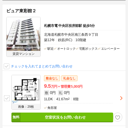
ピュア東彩館２
札幌市電 中央区役所前駅 徒歩5分
北海道札幌市中央区南三条西９丁目
築12年
鉄筋(RC)
10階建
駅近
オートロック
宅配ボックス
エレベーター
賃貸マンション
チェックを入れてまとめてお問い合わせ
敷金なし
礼金なし
9.5
万円
管理費
5,000円
0円
0円
敷
礼
1LDK
41.67m
2
8階
画像：29枚
角部屋
空室状況をお問い合わせ