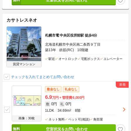
空室状況をお問い合わせ
カサトレスネオ
札幌市電 中央区役所前駅 徒歩4分
北海道札幌市中央区南二条西９丁目
築13年
鉄筋(RC)
10階建
駅近
オートロック
宅配ボックス
エレベーター
賃貸マンション
チェックを入れてまとめてお問い合わせ
敷金なし
礼金なし
6.9
万円
管理費
6,000円
0円
0円
敷
礼
1LDK
34.69m
2
8階
画像：30枚
ネット無料
ペット可(相談)
角部屋
空室状況をお問い合わせ