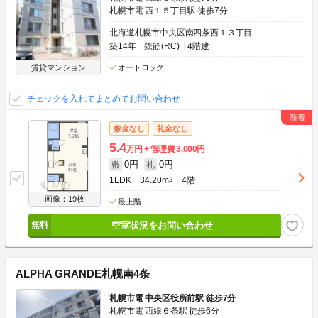
札幌市電 西１５丁目駅 徒歩7分
北海道札幌市中央区南四条西１３丁目
築14年
鉄筋(RC)
4階建
賃貸マンション
オートロック
チェックを入れてまとめてお問い合わせ
敷金なし
礼金なし
5.4
万円
管理費
3,000円
0円
0円
敷
礼
1LDK
34.20m
2
4階
画像：19枚
最上階
空室状況をお問い合わせ
ALPHA GRANDE札幌南4条
札幌市電 中央区役所前駅 徒歩7分
札幌市電 西線６条駅 徒歩6分