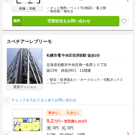
ネット無料
ペット可(相談)
最上階
画像：30枚
角部屋
南向き
空室状況をお問い合わせ
スペチアーレプリーモ
札幌市電 中央区役所前駅 徒歩2分
北海道札幌市中央区南一条西１０丁目
築13年
鉄筋(RC)
11階建
駅近
駐車場あり
オートロック
宅配ボックス
エレベーター
賃貸マンション
チェックを入れてまとめてお問い合わせ
敷金なし
礼金なし
9.2
万円
管理費
6,000円
0円
0円
敷
礼
1LDK
40.48m
2
10階