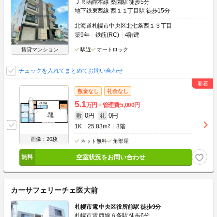
ＪＲ函館本線 桑園駅 徒歩5分
地下鉄東西線 西１１丁目駅 徒歩15分
北海道札幌市中央区北七条西１３丁目
築9年
鉄筋(RC)
4階建
賃貸マンション
駅近
オートロック
チェックを入れてまとめてお問い合わせ
敷金なし
礼金なし
5.1
万円
管理費
5,000円
0円
0円
敷
礼
1K
25.83m
2
3階
画像：20枚
ネット無料
角部屋
空室状況をお問い合わせ
カーサフェリーチェ医大前
札幌市電 中央区役所前駅 徒歩9分
札幌市電 西線６条駅 徒歩6分