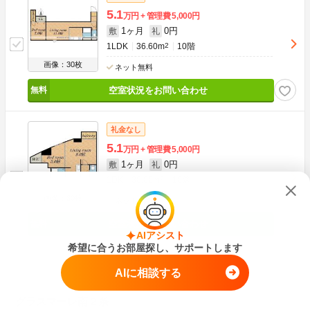
5.1
万円
管理費
5,000円
1ヶ月
0円
敷
礼
1LDK
36.60m
2
10階
画像：30枚
ネット無料
空室状況をお問い合わせ
礼金なし
5.1
万円
管理費
5,000円
1ヶ月
0円
敷
礼
1DK
30.00m
2
10階
画像：30枚
ネット無料
空室状況をお問い合わせ
AIアシスト
希望に合うお部屋探し、サポートします
残り4件を表示
AIに相談する
グラスマーレ南２条