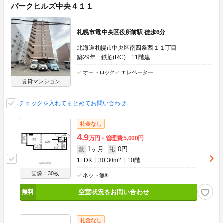
パークヒルズ中央４１１
札幌市電 中央区役所前駅 徒歩6分
北海道札幌市中央区南四条西１１丁目
築29年
鉄筋(RC)
11階建
オートロック
エレベーター
賃貸マンション
チェックを入れてまとめてお問い合わせ
礼金なし
4.9
万円
管理費
5,000円
1ヶ月
0円
敷
礼
1LDK
30.30m
2
10階
画像：30枚
ネット無料
空室状況をお問い合わせ
礼金なし