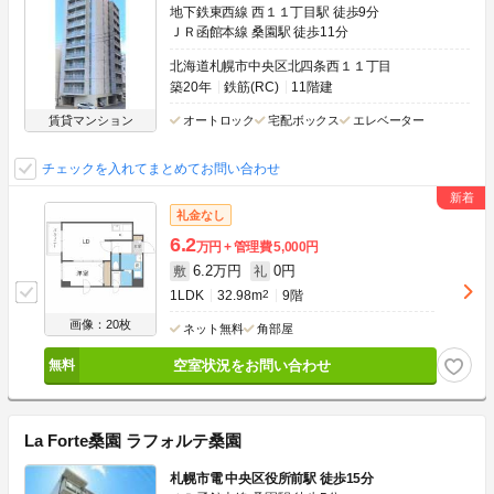
地下鉄東西線 西１１丁目駅 徒歩9分
ＪＲ函館本線 桑園駅 徒歩11分
北海道札幌市中央区北四条西１１丁目
築20年
鉄筋(RC)
11階建
賃貸マンション
オートロック
宅配ボックス
エレベーター
チェックを入れてまとめてお問い合わせ
礼金なし
6.2
万円
管理費
5,000円
6.2万円
0円
敷
礼
1LDK
32.98m
2
9階
画像：20枚
ネット無料
角部屋
空室状況をお問い合わせ
La Forte桑園 ラフォルテ桑園
札幌市電 中央区役所前駅 徒歩15分