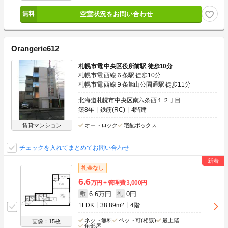
空室状況をお問い合わせ
Orangerie612
札幌市電 中央区役所前駅 徒歩10分
札幌市電 西線６条駅 徒歩10分
札幌市電 西線９条旭山公園通駅 徒歩11分
北海道札幌市中央区南六条西１２丁目
築8年
鉄筋(RC)
4階建
賃貸マンション
オートロック
宅配ボックス
チェックを入れてまとめてお問い合わせ
礼金なし
6.6
万円
管理費
3,000円
6.6万円
0円
敷
礼
1LDK
38.89m
2
4階
ネット無料
ペット可(相談)
最上階
画像：15枚
角部屋