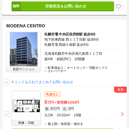
空室状況をお問い合わせ
MODENA CENTRO
札幌市電 中央区役所前駅 徒歩9分
地下鉄東西線 西１１丁目駅 徒歩8分
札幌市電 西線６条駅 徒歩8分
北海道札幌市中央区南六条西１１丁目
築4年
鉄筋(RC)
10階建
駐車場あり
オートロック
宅配ボックス
賃貸マンション
エレベーター
チェックを入れてまとめてお問い合わせ
礼金なし
8
万円
管理費
6,000円
8万円
0円
敷
礼
1LDK
33.02m
2
10階
画像：15枚
最上階
角部屋
南向き