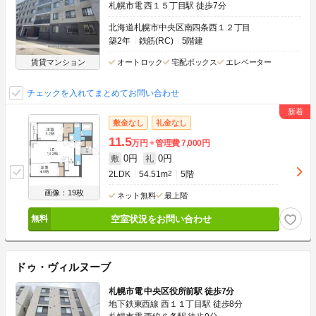
札幌市電 西１５丁目駅 徒歩7分
北海道札幌市中央区南四条西１２丁目
築2年
鉄筋(RC)
5階建
賃貸マンション
オートロック
宅配ボックス
エレベーター
チェックを入れてまとめてお問い合わせ
敷金なし
礼金なし
11.5
万円
管理費
7,000円
0円
0円
敷
礼
2LDK
54.51m
2
5階
画像：19枚
ネット無料
最上階
空室状況をお問い合わせ
ドゥ・ヴィルヌーブ
札幌市電 中央区役所前駅 徒歩7分
地下鉄東西線 西１１丁目駅 徒歩8分