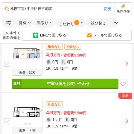
1ヶ月
0円
敷
礼
変更
札幌市電
中央区役所前駅
1K
19.71m
2
9階
条件保存
画像：30枚
賃料
間取り
こだわり
空室状況をお問い合わせ
この条件で
LINEで受け取る
メールで受け取る
新着通知を
敷金なし
礼金なし
4.9
万円
管理費
5,500円
0円
0円
敷
礼
1K
19.71m
2
9階
画像：18枚
空室状況をお問い合わせ
礼金なし
4.9
万円
管理費
5,500円
1ヶ月
0円
敷
礼
1K
19.71m
2
9階
画像：30枚