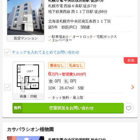
札幌市電 中央区役所前駅 徒歩7分
札幌市電 西線６条駅 徒歩7分
地下鉄東西線 西１１丁目駅 徒歩8分
北海道札幌市中央区南五条西１１丁目
築5年
鉄筋(RC)
5階建
駐車場あり
オートロック
宅配ボックス
賃貸マンション
エレベーター
チェックを入れてまとめてお問い合わせ
敷金なし
礼金なし
6
万円
管理費
5,000円
0円
0円
敷
礼
1DK
26.47m
2
5階
画像：20枚
ネット無料
最上階
空室状況をお問い合わせ
カサパラシオン植物園