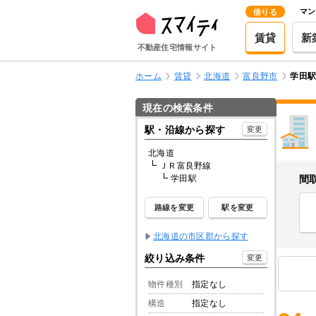
マン
借りる
賃貸
新
不動産住宅情報サイト
ホーム
賃貸
北海道
富良野市
学田
現在の検索条件
駅・沿線から探す
変更
北海道
ＪＲ富良野線
学田駅
間
路線を変更
駅を変更
北海道の市区郡から探す
絞り込み条件
変更
物件種別
指定なし
構造
指定なし