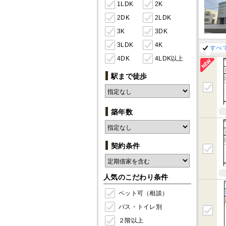
1LDK
2K
2DK
2LDK
3K
3DK
3LDK
4K
すべ
4DK
4LDK以上
駅まで徒歩
築年数
契約条件
人気のこだわり条件
ペット可（相談）
バス・トイレ別
２階以上