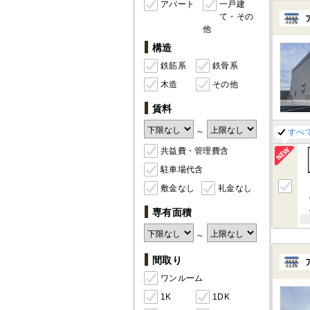
アパート
一戸建
て・その
他
構造
鉄筋系
鉄骨系
木造
その他
賃料
～
すべ
共益費・管理費含
駐車場代含
敷金なし
礼金なし
専有面積
～
間取り
ワンルーム
1K
1DK