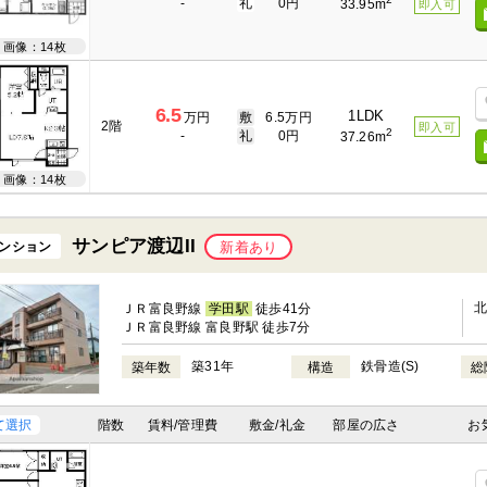
-
礼
0円
33.95m
即入可
画像：14枚
6.5
1LDK
万円
敷
6.5万円
2階
即入可
2
-
礼
0円
37.26m
画像：14枚
サンピア渡辺II
ンション
新着あり
ＪＲ富良野線
学田駅
徒歩41分
ＪＲ富良野線 富良野駅 徒歩7分
築31年
鉄骨造(S)
築年数
構造
総
て選択
階数
賃料/管理費
敷金/礼金
部屋の広さ
お