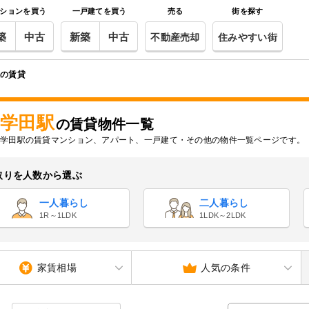
ションを買う
一戸建てを買う
売る
街を探す
築
中古
新築
中古
不動産売却
住みやすい街
駅の賃貸
学田駅
の賃貸物件一覧
学田駅の賃貸マンション、アパート、一戸建て・その他の物件一覧ページです。
取りを人数から選ぶ
一人暮らし
二人暮らし
1R～1LDK
1LDK～2LDK
家賃相場
人気の条件