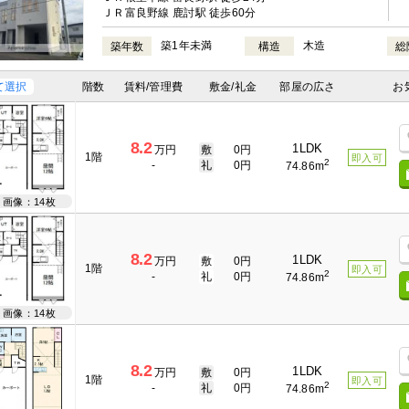
ＪＲ富良野線 鹿討駅 徒歩60分
築1年未満
木造
築年数
構造
総
て選択
階数
賃料/管理費
敷金/礼金
部屋の広さ
お
8.2
1LDK
万円
敷
0円
1階
即入可
2
-
礼
0円
74.86m
画像：14枚
8.2
1LDK
万円
敷
0円
1階
即入可
2
-
礼
0円
74.86m
画像：14枚
8.2
1LDK
万円
敷
0円
1階
即入可
2
-
礼
0円
74.86m