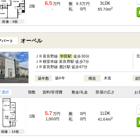
6.5
3LDK
万円
敷
6.5万円
2階
2
-
礼
0円
65.70m
画像：6枚
オーベル
アパート
ＪＲ富良野線
学田駅
徒歩30分
ＪＲ根室本線 富良野駅 徒歩7分
ＪＲ富良野線 鹿討駅 徒歩67分
築4年
木造
築年数
構造
総
て選択
階数
賃料/管理費
敷金/礼金
部屋の広さ
お
5.7
1LDK
万円
敷
0円
1階
2
1,000円
礼
0円
41.64m
画像：14枚