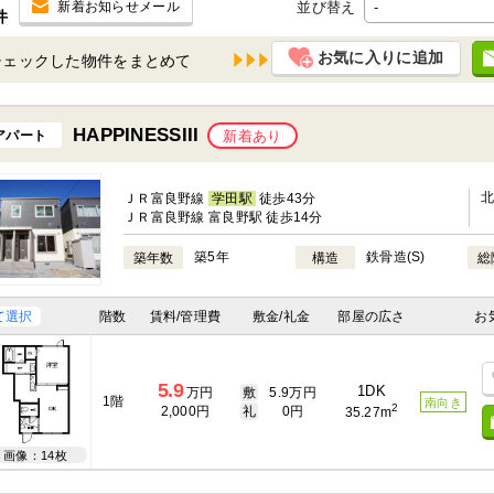
並び替え
新着お知らせメール
件
お気に入りに追加
チェックした物件を
HAPPINESSIII
アパート
新着あり
ＪＲ富良野線
学田駅
徒歩43分
ＪＲ富良野線 富良野駅 徒歩14分
築5年
鉄骨造(S)
築年数
構造
総
て選択
階数
賃料/管理費
敷金/礼金
部屋の広さ
お
5.9
1DK
万円
敷
5.9万円
1階
南向き
2
2,000円
礼
0円
35.27m
画像：14枚