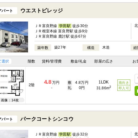
ウエストビレッジ
アパート
ＪＲ富良野線
学田駅
徒歩30分
ＪＲ根室本線 富良野駅 徒歩9分
ＪＲ富良野線 鹿討駅 徒歩67分
築27年
木造
築年数
構造
総
て選択
階数
賃料/管理費
敷金/礼金
部屋の広さ
お
4.8
1LDK
万円
敷
4.8万円
南向き
2階
2
-
礼
0円
31.86m
即入可
画像：14枚
パークコートシンコウ
アパート
ＪＲ富良野線
学田駅
徒歩32分