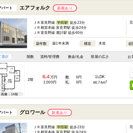
エアフォルク
アパート
新着あり
ＪＲ富良野線
学田駅
徒歩23分
ＪＲ根室本線 富良野駅 徒歩24分
ＪＲ富良野線 鹿討駅 徒歩60分
築1年未満
木造
築年数
構造
総
て選択
階数
賃料/管理費
敷金/礼金
部屋の広さ
お
6.4
1LDK
万円
敷
0円
2階
2
2,000円
礼
0円
46.74m
画像：14枚
グロワール
アパート
新着あり
ＪＲ富良野線
学田駅
徒歩23分
ＪＲ根室本線 富良野駅 徒歩24分