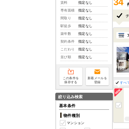
34
賃料
指定なし
専有面積
指定なし
間取り
指定なし
駅徒歩
指定なし
築年数
指定なし
契約条件
指定なし
こだわり
指定なし
並び順
指定なし
この条件を
新着メールを
保存する
登録
すべ
絞り込み検索
基本条件
物件種別
マンション