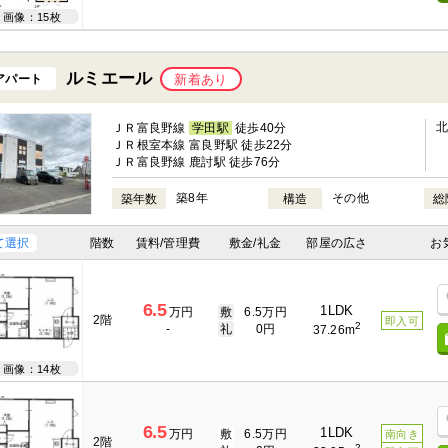
画像：15枚
ルミエール
アパート
新着あり
ＪＲ富良野線
学田駅
徒歩40分
ＪＲ根室本線 富良野駅 徒歩22分
ＪＲ富良野線 鹿討駅 徒歩76分
築8年
その他
築年数
構造
総
て選択
階数
賃料/管理費
敷金/礼金
部屋の広さ
お
6.5
1LDK
万円
敷
6.5万円
2階
即入可
2
-
礼
0円
37.26m
画像：14枚
6.5
1LDK
万円
敷
6.5万円
南向き
2階
2